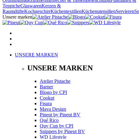
Ordnung
Badezimmer
Bar
Becher & Tassen
Beleuchtung
Fußmatten &
Teppiche
Glaswaren
Kerzen &
Raumdüfte
Kochgeschirr
Küchentextilien
Küchenutensilien
Servieren
Se
Unsere marken
UNSERE MARKEN
UNSERE MARKEN
Atelier Pistache
Barner
Blogo
by
CPI
Cookut
Fisura
Mava Design
Pineut
by
Pineut BV
Qué Rico
Quy Cup
by
CPI
Snippers
by
Pineut BV
WD Lifestyle