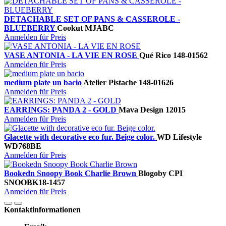
DETACHABLE SET OF PANS & CASSEROLE -
BLUEBERRY
Cookut
MJABC
Anmelden für Preis
VASE ANTONIA - LA VIE EN ROSE
Qué Rico
148-01562
Anmelden für Preis
medium plate un bacio
Atelier Pistache
148-01626
Anmelden für Preis
EARRINGS: PANDA 2 - GOLD
Mava Design
12015
Anmelden für Preis
Glacette with decorative eco fur. Beige color.
WD Lifestyle
WD768BE
Anmelden für Preis
Bookedn Snoopy Book Charlie Brown
Blogo
by CPI
SNOOBK18-1457
Anmelden für Preis
Kontaktinformationen