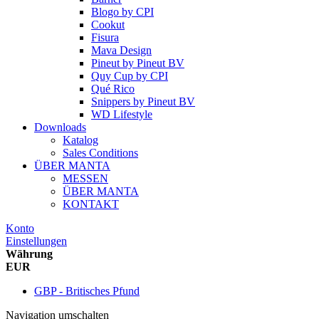
Blogo
by
CPI
Cookut
Fisura
Mava Design
Pineut
by
Pineut BV
Quy Cup
by
CPI
Qué Rico
Snippers
by
Pineut BV
WD Lifestyle
Downloads
Katalog
Sales Conditions
ÜBER MANTA
MESSEN
ÜBER MANTA
KONTAKT
Konto
Einstellungen
Währung
EUR
GBP - Britisches Pfund
Navigation umschalten