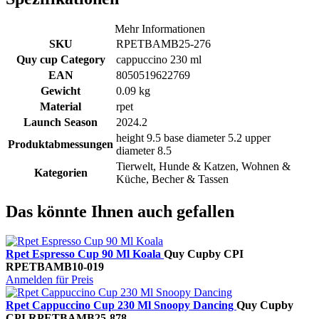
Mehr Informationen
SKU
RPETBAMB25-276
Quy cup Category
cappuccino 230 ml
EAN
8050519622769
Gewicht
0.09 kg
Material
rpet
Launch Season
2024.2
height 9.5 base diameter 5.2 upper
Produktabmessungen
diameter 8.5
Tierwelt, Hunde & Katzen, Wohnen &
Kategorien
Küche, Becher & Tassen
Das könnte Ihnen auch gefallen
Rpet Espresso Cup 90 Ml Koala
Quy Cup
by CPI
RPETBAMB10-019
Anmelden für Preis
Rpet Cappuccino Cup 230 Ml Snoopy Dancing
Quy Cup
by
CPI
RPETBAMB25-878