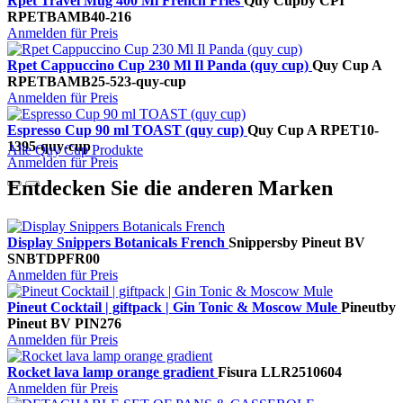
Rpet Travel Mug 400 Ml French Fries
Quy Cup
by CPI
RPETBAMB40-216
Anmelden für Preis
Rpet Cappuccino Cup 230 Ml Il Panda (quy cup)
Quy Cup A
RPETBAMB25-523-quy-cup
Anmelden für Preis
Espresso Cup 90 ml TOAST (quy cup)
Quy Cup A
RPET10-
1395-quy-cup
Alle Quy Cup Produkte
Anmelden für Preis
Entdecken Sie die anderen Marken
Display Snippers Botanicals French
Snippers
by Pineut BV
SNBTDPFR00
Anmelden für Preis
Pineut Cocktail | giftpack | Gin Tonic & Moscow Mule
Pineut
by
Pineut BV
PIN276
Anmelden für Preis
Rocket lava lamp orange gradient
Fisura
LLR2510604
Anmelden für Preis