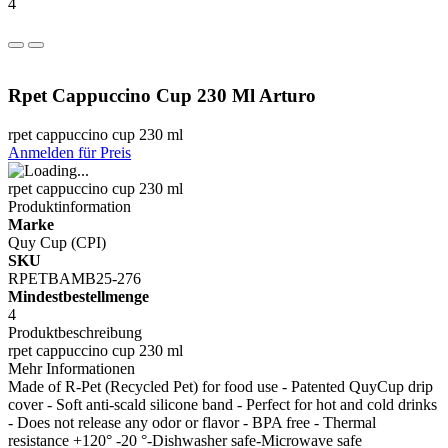
4
Rpet Cappuccino Cup 230 Ml Arturo
rpet cappuccino cup 230 ml
Anmelden für Preis
rpet cappuccino cup 230 ml
Produktinformation
Marke
Quy Cup (CPI)
SKU
RPETBAMB25-276
Mindestbestellmenge
4
Produktbeschreibung
rpet cappuccino cup 230 ml
Mehr Informationen
Made of R-Pet (Recycled Pet) for food use - Patented QuyCup drip
cover - Soft anti-scald silicone band - Perfect for hot and cold drinks
- Does not release any odor or flavor - BPA free - Thermal
resistance +120° -20 °-Dishwasher safe-Microwave safe