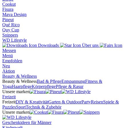
Cookut
Fisura
Mava Design
Pineut
Qué Rico
Quy Cup
Snippers
WD Lifestyle
Downloads
Über uns
Messen
Menü
Empfohlen
Neu
Aktion
Beauty & Wellness
Beauty & Wellness
Bad & Pflege
Entspannung
Fitness &
Yoga
Haarpflege
Körperpflege
Pflege & Rasur
Unsere marken
Freizeit
Freizeit
DIY & Kreativität
Garten & Outdoor
Party
Reisen
Spiele &
Puzzles
Sport
Technik & Zubehör
Unsere marken
Geschenkideen für Männer
Kinderwelt