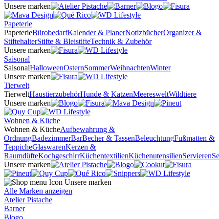
Unsere marken
Papeterie
Papeterie
Bürobedarf
Kalender & Planer
Notizbücher
Organizer &
Stiftehalter
Stifte & Bleistifte
Technik & Zubehör
Unsere marken
Saisonal
Saisonal
Halloween
Ostern
Sommer
Weihnachten
Winter
Unsere marken
Tierwelt
Tierwelt
Haustierzubehör
Hunde & Katzen
Meereswelt
Wildtiere
Unsere marken
Wohnen & Küche
Wohnen & Küche
Aufbewahrung &
Ordnung
Badezimmer
Bar
Becher & Tassen
Beleuchtung
Fußmatten &
Teppiche
Glaswaren
Kerzen &
Raumdüfte
Kochgeschirr
Küchentextilien
Küchenutensilien
Servieren
Se
Unsere marken
Unsere marken
Alle Marken anzeigen
Atelier Pistache
Barner
Blogo