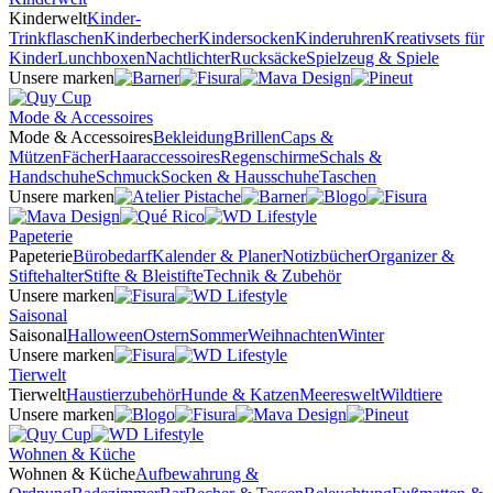
Kinderwelt
Kinder-
Trinkflaschen
Kinderbecher
Kindersocken
Kinderuhren
Kreativsets für
Kinder
Lunchboxen
Nachtlichter
Rucksäcke
Spielzeug & Spiele
Unsere marken
Mode & Accessoires
Mode & Accessoires
Bekleidung
Brillen
Caps &
Mützen
Fächer
Haaraccessoires
Regenschirme
Schals &
Handschuhe
Schmuck
Socken & Hausschuhe
Taschen
Unsere marken
Papeterie
Papeterie
Bürobedarf
Kalender & Planer
Notizbücher
Organizer &
Stiftehalter
Stifte & Bleistifte
Technik & Zubehör
Unsere marken
Saisonal
Saisonal
Halloween
Ostern
Sommer
Weihnachten
Winter
Unsere marken
Tierwelt
Tierwelt
Haustierzubehör
Hunde & Katzen
Meereswelt
Wildtiere
Unsere marken
Wohnen & Küche
Wohnen & Küche
Aufbewahrung &