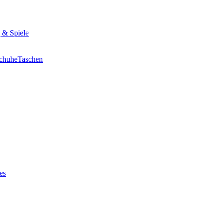
 & Spiele
chuhe
Taschen
es