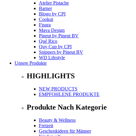
Atelier Pistache
Barner
Blogo
by
CPI
Cookut
Fisura
Mava Design
Pineut
by
Pineut BV
Qué Rico
Quy Cup
by
CPI
Snippers
by
Pineut BV
WD Lifestyle
Unsere Produkte
HIGHLIGHTS
NEW PRODUCTS
EMPFOHLENE PRODUKTE
Produkte Nach Kategorie
Beauty & Wellness
Freizeit
Geschenkideen für Männer