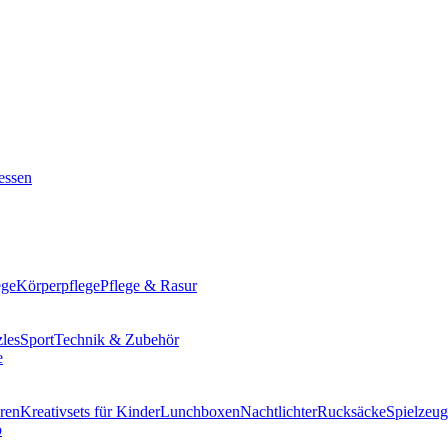
ssen
ege
Körperpflege
Pflege & Rasur
les
Sport
Technik & Zubehör
ren
Kreativsets für Kinder
Lunchboxen
Nachtlichter
Rucksäcke
Spielzeug