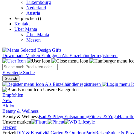
Luxembourg
Nederland
Austria
Vergleichen (
)
Kontakt
Über Manta
Über Manta
Messen
Downloads
Marken
Einloggen
Als Einzelhändler registrieren
Erweiterte Suche
Search
Als Einzelhändler registrieren
Unsere Kategorien
Empfohlen
New
Aktion
Beauty & Wellness
Beauty & Wellness
Bad & Pflege
Entspannung
Fitness & Yoga
Haarpfl
Unsere marken
Freizeit
Freizeit
DIY & Kreativität
Garten & Outdoor
Party
Reisen
Spiele & Puzz