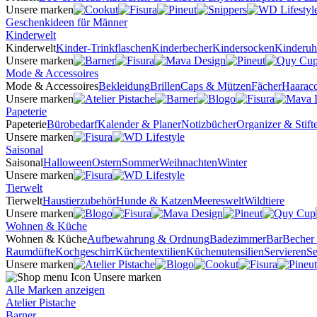
Unsere marken
Geschenkideen für Männer
Kinderwelt
Kinderwelt
Kinder-Trinkflaschen
Kinderbecher
Kindersocken
Kinderuh
Unsere marken
Mode & Accessoires
Mode & Accessoires
Bekleidung
Brillen
Caps & Mützen
Fächer
Haaracc
Unsere marken
Papeterie
Papeterie
Bürobedarf
Kalender & Planer
Notizbücher
Organizer & Stifte
Unsere marken
Saisonal
Saisonal
Halloween
Ostern
Sommer
Weihnachten
Winter
Unsere marken
Tierwelt
Tierwelt
Haustierzubehör
Hunde & Katzen
Meereswelt
Wildtiere
Unsere marken
Wohnen & Küche
Wohnen & Küche
Aufbewahrung & Ordnung
Badezimmer
Bar
Becher
Raumdüfte
Kochgeschirr
Küchentextilien
Küchenutensilien
Servieren
Se
Unsere marken
Unsere marken
Alle Marken anzeigen
Atelier Pistache
Barner