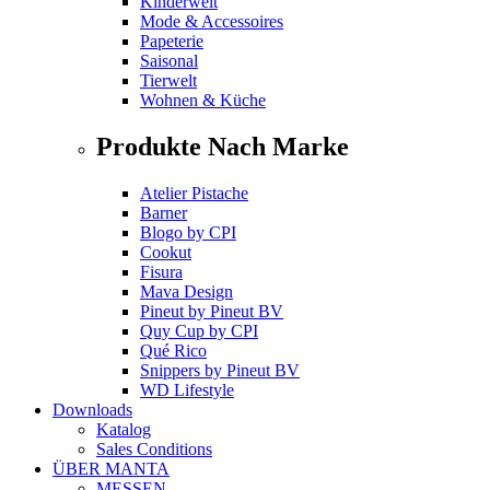
Kinderwelt
Mode & Accessoires
Papeterie
Saisonal
Tierwelt
Wohnen & Küche
Produkte Nach Marke
Atelier Pistache
Barner
Blogo
by
CPI
Cookut
Fisura
Mava Design
Pineut
by
Pineut BV
Quy Cup
by
CPI
Qué Rico
Snippers
by
Pineut BV
WD Lifestyle
Downloads
Katalog
Sales Conditions
ÜBER MANTA
MESSEN