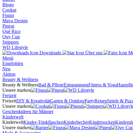
Blogo
Cookut
Fisura
Mava Design
Pineut
Qué Rico
Quy Cup
Snippers
WD Lifestyle
Downloads
Über uns
Me
Menü
Empfohlen
Neu
Aktion
Beauty & Wellness
Beauty & Wellness
Bad & Pflege
Entspannung
Fitness & Yoga
Haarpfl
Unsere marken
Freizeit
Freizeit
DIY & Kreativität
Garten & Outdoor
Party
Reisen
Spiele & Puzz
Unsere marken
Geschenkideen für Männer
Kinderwelt
Kinderwelt
Kinder-Trinkflaschen
Kinderbecher
Kindersocken
Kinderuh
Unsere marken
Mode & Accessoires