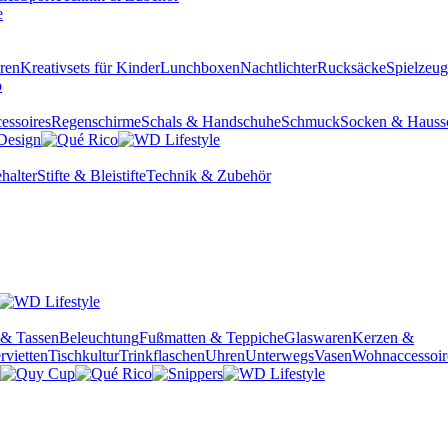
ren
Kreativsets für Kinder
Lunchboxen
Nachtlichter
Rucksäcke
Spielzeug
essoires
Regenschirme
Schals & Handschuhe
Schmuck
Socken & Hauss
halter
Stifte & Bleistifte
Technik & Zubehör
 & Tassen
Beleuchtung
Fußmatten & Teppiche
Glaswaren
Kerzen &
rvietten
Tischkultur
Trinkflaschen
Uhren
Unterwegs
Vasen
Wohnaccessoir