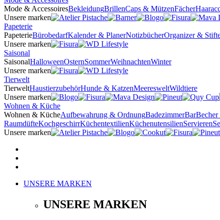
Mode & Accessoires
Bekleidung
Brillen
Caps & Mützen
Fächer
Haaracc
Unsere marken
Papeterie
Papeterie
Bürobedarf
Kalender & Planer
Notizbücher
Organizer & Stifte
Unsere marken
Saisonal
Saisonal
Halloween
Ostern
Sommer
Weihnachten
Winter
Unsere marken
Tierwelt
Tierwelt
Haustierzubehör
Hunde & Katzen
Meereswelt
Wildtiere
Unsere marken
Wohnen & Küche
Wohnen & Küche
Aufbewahrung & Ordnung
Badezimmer
Bar
Becher
Raumdüfte
Kochgeschirr
Küchentextilien
Küchenutensilien
Servieren
Se
Unsere marken
UNSERE MARKEN
UNSERE MARKEN