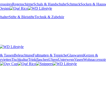
essoires
Regenschirme
Schals & Handschuhe
Schmuck
Socken & Hauss
halter
Stifte & Bleistifte
Technik & Zubehör
 & Tassen
Beleuchtung
Fußmatten & Teppiche
Glaswaren
Kerzen &
rvietten
Tischkultur
Trinkflaschen
Uhren
Unterwegs
Vasen
Wohnaccessoir