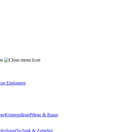
Einloggen
ege
Körperpflege
Pflege & Rasur
les
Sport
Technik & Zubehör