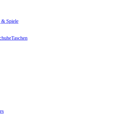
 & Spiele
chuhe
Taschen
es