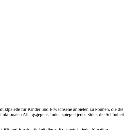
Produktpalette für Kinder und Erwachsene anbieten zu können, die die
unktionalen Alltagsgegenständen spiegelt jedes Stück die Schönheit
ität und Einzigartigkeit dieses Konzepts in jeder Kreation