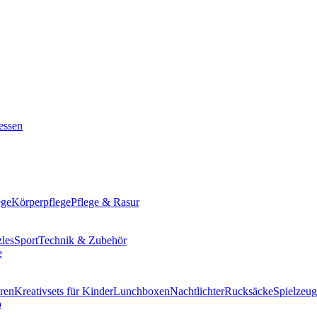
ssen
ege
Körperpflege
Pflege & Rasur
les
Sport
Technik & Zubehör
ren
Kreativsets für Kinder
Lunchboxen
Nachtlichter
Rucksäcke
Spielzeug