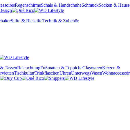
essoires
Regenschirme
Schals & Handschuhe
Schmuck
Socken & Hauss
halter
Stifte & Bleistifte
Technik & Zubehör
 & Tassen
Beleuchtung
Fußmatten & Teppiche
Glaswaren
Kerzen &
rvietten
Tischkultur
Trinkflaschen
Uhren
Unterwegs
Vasen
Wohnaccessoir