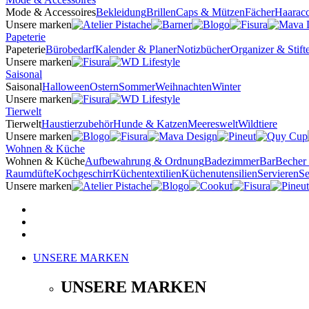
Mode & Accessoires
Bekleidung
Brillen
Caps & Mützen
Fächer
Haaracc
Unsere marken
Papeterie
Papeterie
Bürobedarf
Kalender & Planer
Notizbücher
Organizer & Stifte
Unsere marken
Saisonal
Saisonal
Halloween
Ostern
Sommer
Weihnachten
Winter
Unsere marken
Tierwelt
Tierwelt
Haustierzubehör
Hunde & Katzen
Meereswelt
Wildtiere
Unsere marken
Wohnen & Küche
Wohnen & Küche
Aufbewahrung & Ordnung
Badezimmer
Bar
Becher
Raumdüfte
Kochgeschirr
Küchentextilien
Küchenutensilien
Servieren
Se
Unsere marken
UNSERE MARKEN
UNSERE MARKEN