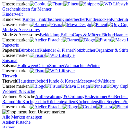
Unsere marken
Geschenkideen für Männer
Kinderwelt
Kinderwelt
Kinder-Trinkflaschen
Kinderbecher
Kindersocken
Kinderuh
Unsere marken
Mode & Accessoires
Mode & Accessoires
Bekleidung
Brillen
Caps & Mützen
Fächer
Haaracc
Unsere marken
Papeterie
Papeterie
Bürobedarf
Kalender & Planer
Notizbücher
Organizer & Stifte
Unsere marken
Saisonal
Saisonal
Halloween
Ostern
Sommer
Weihnachten
Winter
Unsere marken
Tierwelt
Tierwelt
Haustierzubehör
Hunde & Katzen
Meereswelt
Wildtiere
Unsere marken
Wohnen & Küche
Wohnen & Küche
Aufbewahrung & Ordnung
Badezimmer
Bar
Becher
Raumdüfte
Kochgeschirr
Küchentextilien
Küchenutensilien
Servieren
Se
Unsere marken
Unsere marken
Alle Marken anzeigen
Atelier Pistache
Barner