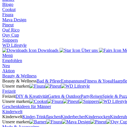
Blogo
Cookut
Fisura
Mava Design
Pineut
Qué Rico
Quy Cup
Snippers
WD Lifestyle
Downloads
Über uns
Me
Menü
Empfohlen
Neu
Aktion
Beauty & Wellness
Beauty & Wellness
Bad & Pflege
Entspannung
Fitness & Yoga
Haarpfl
Unsere marken
Freizeit
Freizeit
DIY & Kreativität
Garten & Outdoor
Party
Reisen
Spiele & Puzz
Unsere marken
Geschenkideen für Männer
Kinderwelt
Kinderwelt
Kinder-Trinkflaschen
Kinderbecher
Kindersocken
Kinderuh
Unsere marken
Mode & Accessoires