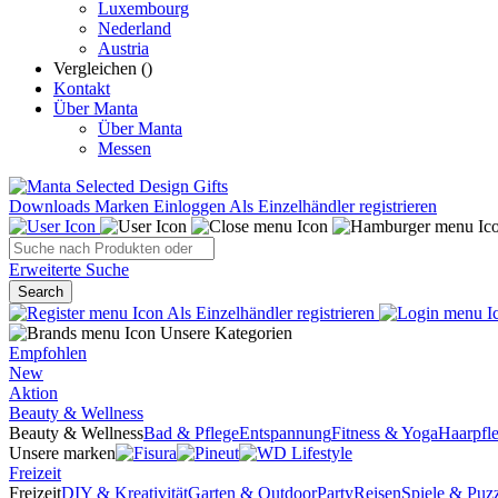
Luxembourg
Nederland
Austria
Vergleichen (
)
Kontakt
Über Manta
Über Manta
Messen
Downloads
Marken
Einloggen
Als Einzelhändler registrieren
Erweiterte Suche
Search
Als Einzelhändler registrieren
Unsere Kategorien
Empfohlen
New
Aktion
Beauty & Wellness
Beauty & Wellness
Bad & Pflege
Entspannung
Fitness & Yoga
Haarpfl
Unsere marken
Freizeit
Freizeit
DIY & Kreativität
Garten & Outdoor
Party
Reisen
Spiele & Puzz