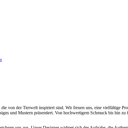
m
die von der Tierwelt inspiriert sind. Wir freuen uns, eine vielfältige 
Designs und Mustern präsentiert. Von hochwertigem Schmuck bis hin zu f
eichnen uns aus. Unser Designer widmet sich der Aufgabe, die Authentiz