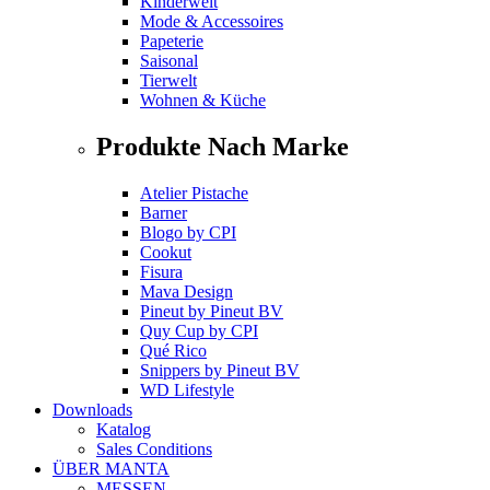
Kinderwelt
Mode & Accessoires
Papeterie
Saisonal
Tierwelt
Wohnen & Küche
Produkte Nach Marke
Atelier Pistache
Barner
Blogo
by
CPI
Cookut
Fisura
Mava Design
Pineut
by
Pineut BV
Quy Cup
by
CPI
Qué Rico
Snippers
by
Pineut BV
WD Lifestyle
Downloads
Katalog
Sales Conditions
ÜBER MANTA
MESSEN