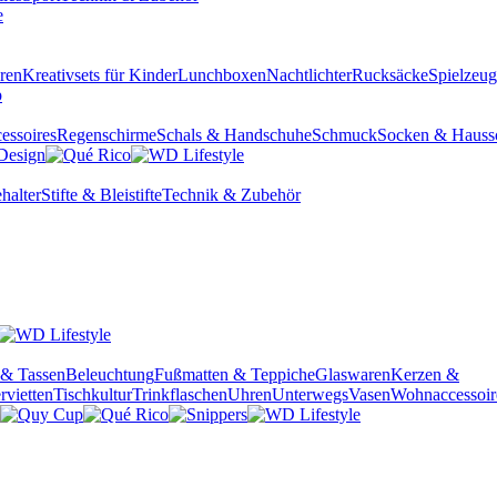
ren
Kreativsets für Kinder
Lunchboxen
Nachtlichter
Rucksäcke
Spielzeug
essoires
Regenschirme
Schals & Handschuhe
Schmuck
Socken & Hauss
halter
Stifte & Bleistifte
Technik & Zubehör
 & Tassen
Beleuchtung
Fußmatten & Teppiche
Glaswaren
Kerzen &
rvietten
Tischkultur
Trinkflaschen
Uhren
Unterwegs
Vasen
Wohnaccessoir