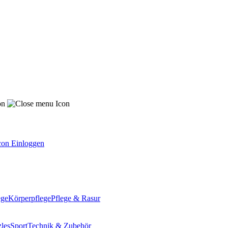
Einloggen
ege
Körperpflege
Pflege & Rasur
les
Sport
Technik & Zubehör