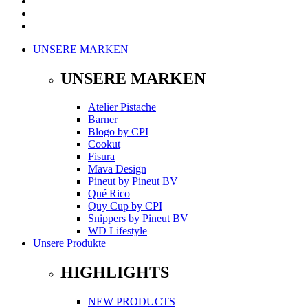
UNSERE MARKEN
UNSERE MARKEN
Atelier Pistache
Barner
Blogo
by
CPI
Cookut
Fisura
Mava Design
Pineut
by
Pineut BV
Qué Rico
Quy Cup
by
CPI
Snippers
by
Pineut BV
WD Lifestyle
Unsere Produkte
HIGHLIGHTS
NEW PRODUCTS