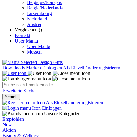
Belgique/Français
België/Nederlands
Luxembourg
Nederland
Austria
Vergleichen (
)
Kontakt
Über Manta
Über Manta
Messen
Downloads
Marken
Einloggen
Als Einzelhändler registrieren
Erweiterte Suche
Search
Als Einzelhändler registrieren
Einloggen
Unsere Kategorien
Empfohlen
New
Aktion
Beauty & Wellness