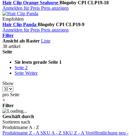
Hair Clip Orange Seahorse
Blogo
by CPI
CLP19-18
Anmelden für Preis
Preis anzeigen
Empfohlen
Hair Clip Panda
Blogo
by CPI
CLP19-9
Anmelden für Preis
Preis anzeigen
Filter
Ansicht als
Raster
Liste
38 artikel
Seite
Sie lesen gerade Seite
1
Seite
2
Seite
Weiter
Show
pro Seite
×
Filter
Geschäft durch
Sortieren nach
Produktname A - Z
Produktname Z - A
SKU A - Z
SKU Z - A
Veröffentlichung neu -