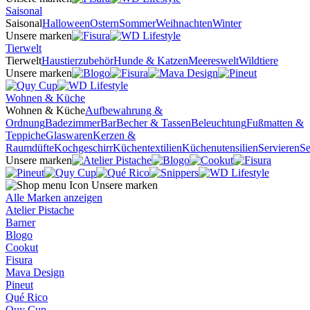
Saisonal
Saisonal
Halloween
Ostern
Sommer
Weihnachten
Winter
Unsere marken
Tierwelt
Tierwelt
Haustierzubehör
Hunde & Katzen
Meereswelt
Wildtiere
Unsere marken
Wohnen & Küche
Wohnen & Küche
Aufbewahrung &
Ordnung
Badezimmer
Bar
Becher & Tassen
Beleuchtung
Fußmatten &
Teppiche
Glaswaren
Kerzen &
Raumdüfte
Kochgeschirr
Küchentextilien
Küchenutensilien
Servieren
Se
Unsere marken
Unsere marken
Alle Marken anzeigen
Atelier Pistache
Barner
Blogo
Cookut
Fisura
Mava Design
Pineut
Qué Rico
Quy Cup