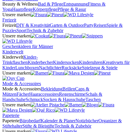
Beauty & Wellness
Bad & Pflege
Entspannung
Fitness &
Yoga
Haarpflege
Körperpflege
Pflege & Rasur
Unsere marken
Freizeit
Freizeit
DIY & Kreativität
Garten & Outdoor
Party
Reisen
Spiele &
Puzzles
Sport
Technik & Zubehör
Unsere marken
Geschenkideen für Männer
Kinderwelt
Kinderwelt
Kinder-
Trinkflaschen
Kinderbecher
Kindersocken
Kinderuhren
Kreativsets für
Kinder
Lunchboxen
Nachtlichter
Rucksäcke
Spielzeug & Spiele
Unsere marken
Mode & Accessoires
Mode & Accessoires
Bekleidung
Brillen
Caps &
Mützen
Fächer
Haaraccessoires
Regenschirme
Schals &
Handschuhe
Schmuck
Socken & Hausschuhe
Taschen
Unsere marken
Papeterie
Papeterie
Bürobedarf
Kalender & Planer
Notizbücher
Organizer &
Stiftehalter
Stifte & Bleistifte
Technik & Zubehör
Unsere marken