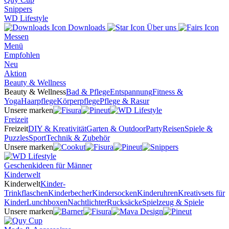
Snippers
WD Lifestyle
Downloads
Über uns
Messen
Menü
Empfohlen
Neu
Aktion
Beauty & Wellness
Beauty & Wellness
Bad & Pflege
Entspannung
Fitness &
Yoga
Haarpflege
Körperpflege
Pflege & Rasur
Unsere marken
Freizeit
Freizeit
DIY & Kreativität
Garten & Outdoor
Party
Reisen
Spiele &
Puzzles
Sport
Technik & Zubehör
Unsere marken
Geschenkideen für Männer
Kinderwelt
Kinderwelt
Kinder-
Trinkflaschen
Kinderbecher
Kindersocken
Kinderuhren
Kreativsets für
Kinder
Lunchboxen
Nachtlichter
Rucksäcke
Spielzeug & Spiele
Unsere marken