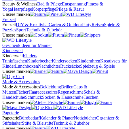
Beauty & Wellness
Bad & Pflege
Entspannung
Fitness &
Yoga
Haarpflege
Körperpflege
Pflege & Rasur
Unsere marken
Freizeit
Freizeit
DIY & Kreativität
Garten & Outdoor
Party
Reisen
Spiele &
Puzzles
Sport
Technik & Zubehör
Unsere marken
Geschenkideen für Männer
Kinderwelt
Kinderwelt
Kinder-
Trinkflaschen
Kinderbecher
Kindersocken
Kinderuhren
Kreativsets für
Kinder
Lunchboxen
Nachtlichter
Rucksäcke
Spielzeug & Spiele
Unsere marken
Mode & Accessoires
Mode & Accessoires
Bekleidung
Brillen
Caps &
Mützen
Fächer
Haaraccessoires
Regenschirme
Schals &
Handschuhe
Schmuck
Socken & Hausschuhe
Taschen
Unsere marken
Papeterie
Papeterie
Bürobedarf
Kalender & Planer
Notizbücher
Organizer &
Stiftehalter
Stifte & Bleistifte
Technik & Zubehör
Unsere marken