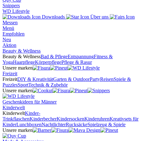
Snippers
WD Lifestyle
Downloads
Über uns
Messen
Menü
Empfohlen
Neu
Aktion
Beauty & Wellness
Beauty & Wellness
Bad & Pflege
Entspannung
Fitness &
Yoga
Haarpflege
Körperpflege
Pflege & Rasur
Unsere marken
Freizeit
Freizeit
DIY & Kreativität
Garten & Outdoor
Party
Reisen
Spiele &
Puzzles
Sport
Technik & Zubehör
Unsere marken
Geschenkideen für Männer
Kinderwelt
Kinderwelt
Kinder-
Trinkflaschen
Kinderbecher
Kindersocken
Kinderuhren
Kreativsets für
Kinder
Lunchboxen
Nachtlichter
Rucksäcke
Spielzeug & Spiele
Unsere marken