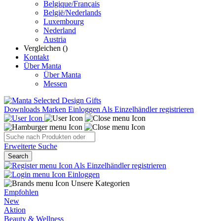
Belgique/Français
België/Nederlands
Luxembourg
Nederland
Austria
Vergleichen (
)
Kontakt
Über Manta
Über Manta
Messen
Downloads
Marken
Einloggen
Als Einzelhändler registrieren
Erweiterte Suche
Search
Als Einzelhändler registrieren
Einloggen
Unsere Kategorien
Empfohlen
New
Aktion
Beauty & Wellness