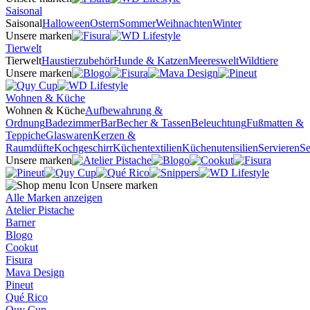
Saisonal
Saisonal
Halloween
Ostern
Sommer
Weihnachten
Winter
Unsere marken
Tierwelt
Tierwelt
Haustierzubehör
Hunde & Katzen
Meereswelt
Wildtiere
Unsere marken
Wohnen & Küche
Wohnen & Küche
Aufbewahrung &
Ordnung
Badezimmer
Bar
Becher & Tassen
Beleuchtung
Fußmatten &
Teppiche
Glaswaren
Kerzen &
Raumdüfte
Kochgeschirr
Küchentextilien
Küchenutensilien
Servieren
Se
Unsere marken
Unsere marken
Alle Marken anzeigen
Atelier Pistache
Barner
Blogo
Cookut
Fisura
Mava Design
Pineut
Qué Rico
Quy Cup