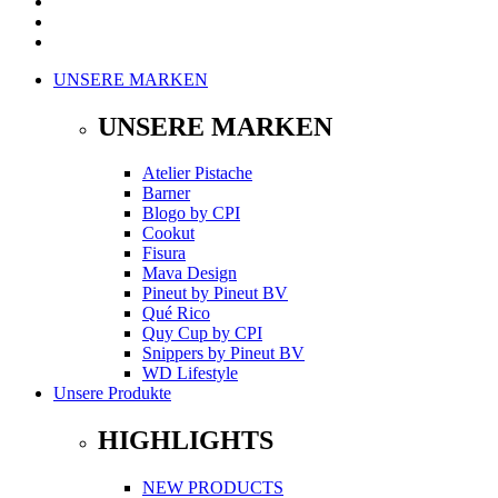
UNSERE MARKEN
UNSERE MARKEN
Atelier Pistache
Barner
Blogo
by
CPI
Cookut
Fisura
Mava Design
Pineut
by
Pineut BV
Qué Rico
Quy Cup
by
CPI
Snippers
by
Pineut BV
WD Lifestyle
Unsere Produkte
HIGHLIGHTS
NEW PRODUCTS