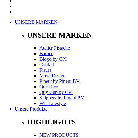
UNSERE MARKEN
UNSERE MARKEN
Atelier Pistache
Barner
Blogo
by
CPI
Cookut
Fisura
Mava Design
Pineut
by
Pineut BV
Qué Rico
Quy Cup
by
CPI
Snippers
by
Pineut BV
WD Lifestyle
Unsere Produkte
HIGHLIGHTS
NEW PRODUCTS