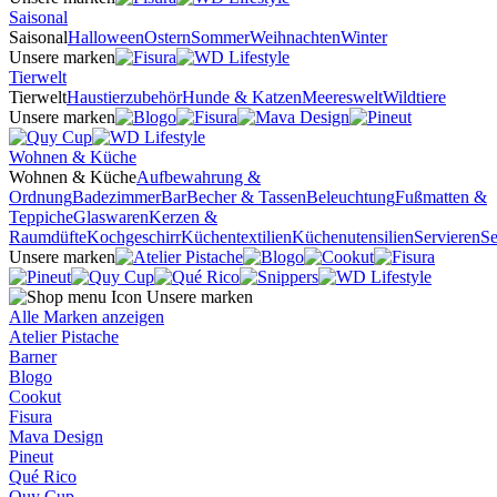
Saisonal
Saisonal
Halloween
Ostern
Sommer
Weihnachten
Winter
Unsere marken
Tierwelt
Tierwelt
Haustierzubehör
Hunde & Katzen
Meereswelt
Wildtiere
Unsere marken
Wohnen & Küche
Wohnen & Küche
Aufbewahrung &
Ordnung
Badezimmer
Bar
Becher & Tassen
Beleuchtung
Fußmatten &
Teppiche
Glaswaren
Kerzen &
Raumdüfte
Kochgeschirr
Küchentextilien
Küchenutensilien
Servieren
Se
Unsere marken
Unsere marken
Alle Marken anzeigen
Atelier Pistache
Barner
Blogo
Cookut
Fisura
Mava Design
Pineut
Qué Rico
Quy Cup