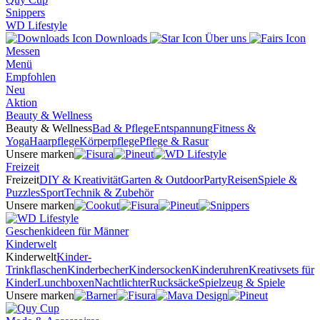
Snippers
WD Lifestyle
Downloads
Über uns
Messen
Menü
Empfohlen
Neu
Aktion
Beauty & Wellness
Beauty & Wellness
Bad & Pflege
Entspannung
Fitness &
Yoga
Haarpflege
Körperpflege
Pflege & Rasur
Unsere marken
Freizeit
Freizeit
DIY & Kreativität
Garten & Outdoor
Party
Reisen
Spiele &
Puzzles
Sport
Technik & Zubehör
Unsere marken
Geschenkideen für Männer
Kinderwelt
Kinderwelt
Kinder-
Trinkflaschen
Kinderbecher
Kindersocken
Kinderuhren
Kreativsets für
Kinder
Lunchboxen
Nachtlichter
Rucksäcke
Spielzeug & Spiele
Unsere marken