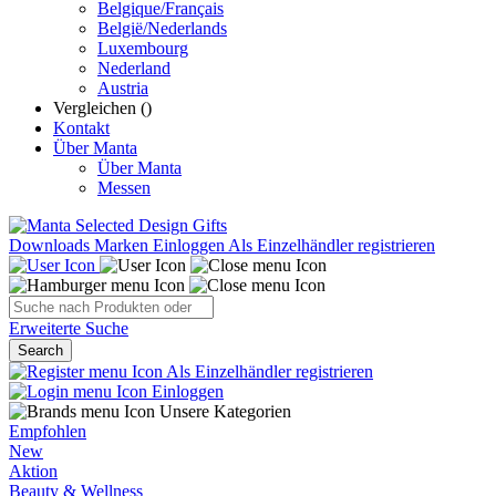
Belgique/Français
België/Nederlands
Luxembourg
Nederland
Austria
Vergleichen (
)
Kontakt
Über Manta
Über Manta
Messen
Downloads
Marken
Einloggen
Als Einzelhändler registrieren
Erweiterte Suche
Search
Als Einzelhändler registrieren
Einloggen
Unsere Kategorien
Empfohlen
New
Aktion
Beauty & Wellness