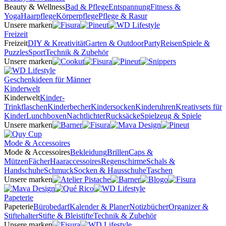
Beauty & Wellness
Bad & Pflege
Entspannung
Fitness &
Yoga
Haarpflege
Körperpflege
Pflege & Rasur
Unsere marken
Freizeit
Freizeit
DIY & Kreativität
Garten & Outdoor
Party
Reisen
Spiele &
Puzzles
Sport
Technik & Zubehör
Unsere marken
Geschenkideen für Männer
Kinderwelt
Kinderwelt
Kinder-
Trinkflaschen
Kinderbecher
Kindersocken
Kinderuhren
Kreativsets für
Kinder
Lunchboxen
Nachtlichter
Rucksäcke
Spielzeug & Spiele
Unsere marken
Mode & Accessoires
Mode & Accessoires
Bekleidung
Brillen
Caps &
Mützen
Fächer
Haaraccessoires
Regenschirme
Schals &
Handschuhe
Schmuck
Socken & Hausschuhe
Taschen
Unsere marken
Papeterie
Papeterie
Bürobedarf
Kalender & Planer
Notizbücher
Organizer &
Stiftehalter
Stifte & Bleistifte
Technik & Zubehör
Unsere marken