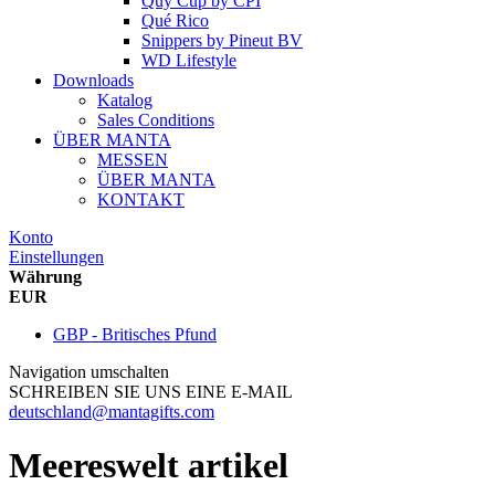
Quy Cup
by
CPI
Qué Rico
Snippers
by
Pineut BV
WD Lifestyle
Downloads
Katalog
Sales Conditions
ÜBER MANTA
MESSEN
ÜBER MANTA
KONTAKT
Konto
Einstellungen
Währung
EUR
GBP - Britisches Pfund
Navigation umschalten
SCHREIBEN SIE UNS EINE E-MAIL
deutschland@mantagifts.com
Meereswelt artikel