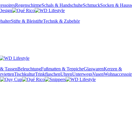
essoires
Regenschirme
Schals & Handschuhe
Schmuck
Socken & Hauss
halter
Stifte & Bleistifte
Technik & Zubehör
 & Tassen
Beleuchtung
Fußmatten & Teppiche
Glaswaren
Kerzen &
rvietten
Tischkultur
Trinkflaschen
Uhren
Unterwegs
Vasen
Wohnaccessoir