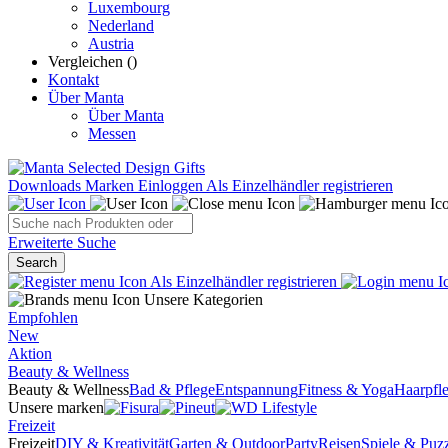
Luxembourg
Nederland
Austria
Vergleichen (
)
Kontakt
Über Manta
Über Manta
Messen
Downloads
Marken
Einloggen
Als Einzelhändler registrieren
Erweiterte Suche
Search
Als Einzelhändler registrieren
Unsere Kategorien
Empfohlen
New
Aktion
Beauty & Wellness
Beauty & Wellness
Bad & Pflege
Entspannung
Fitness & Yoga
Haarpfl
Unsere marken
Freizeit
Freizeit
DIY & Kreativität
Garten & Outdoor
Party
Reisen
Spiele & Puzz