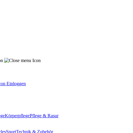
Einloggen
ege
Körperpflege
Pflege & Rasur
les
Sport
Technik & Zubehör