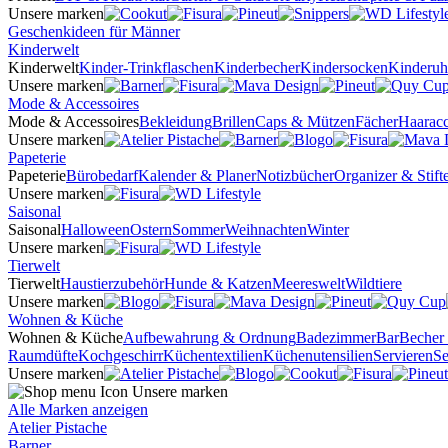
Unsere marken
Geschenkideen für Männer
Kinderwelt
Kinderwelt
Kinder-Trinkflaschen
Kinderbecher
Kindersocken
Kinderuh
Unsere marken
Mode & Accessoires
Mode & Accessoires
Bekleidung
Brillen
Caps & Mützen
Fächer
Haaracc
Unsere marken
Papeterie
Papeterie
Bürobedarf
Kalender & Planer
Notizbücher
Organizer & Stifte
Unsere marken
Saisonal
Saisonal
Halloween
Ostern
Sommer
Weihnachten
Winter
Unsere marken
Tierwelt
Tierwelt
Haustierzubehör
Hunde & Katzen
Meereswelt
Wildtiere
Unsere marken
Wohnen & Küche
Wohnen & Küche
Aufbewahrung & Ordnung
Badezimmer
Bar
Becher
Raumdüfte
Kochgeschirr
Küchentextilien
Küchenutensilien
Servieren
Se
Unsere marken
Unsere marken
Alle Marken anzeigen
Atelier Pistache
Barner