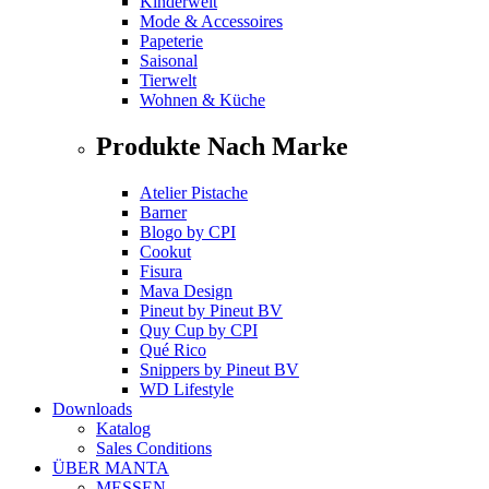
Kinderwelt
Mode & Accessoires
Papeterie
Saisonal
Tierwelt
Wohnen & Küche
Produkte Nach Marke
Atelier Pistache
Barner
Blogo
by
CPI
Cookut
Fisura
Mava Design
Pineut
by
Pineut BV
Quy Cup
by
CPI
Qué Rico
Snippers
by
Pineut BV
WD Lifestyle
Downloads
Katalog
Sales Conditions
ÜBER MANTA
MESSEN