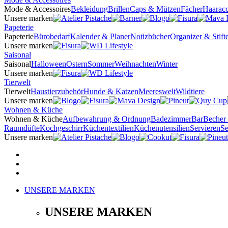
Mode & Accessoires
Bekleidung
Brillen
Caps & Mützen
Fächer
Haaracc
Unsere marken
Papeterie
Papeterie
Bürobedarf
Kalender & Planer
Notizbücher
Organizer & Stifte
Unsere marken
Saisonal
Saisonal
Halloween
Ostern
Sommer
Weihnachten
Winter
Unsere marken
Tierwelt
Tierwelt
Haustierzubehör
Hunde & Katzen
Meereswelt
Wildtiere
Unsere marken
Wohnen & Küche
Wohnen & Küche
Aufbewahrung & Ordnung
Badezimmer
Bar
Becher
Raumdüfte
Kochgeschirr
Küchentextilien
Küchenutensilien
Servieren
Se
Unsere marken
UNSERE MARKEN
UNSERE MARKEN