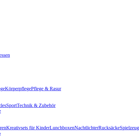
ssen
ege
Körperpflege
Pflege & Rasur
les
Sport
Technik & Zubehör
ren
Kreativsets für Kinder
Lunchboxen
Nachtlichter
Rucksäcke
Spielzeug