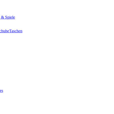
 & Spiele
chuhe
Taschen
es