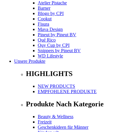
Atelier Pistache
Barner
Blogo
by
CPI
Cookut
Fisura
Mava Design
Pineut
by
Pineut BV
Qué Rico
Quy Cup
by
CPI
Snippers
by
Pineut BV
WD Lifestyle
Unsere Produkte
HIGHLIGHTS
NEW PRODUCTS
EMPFOHLENE PRODUKTE
Produkte Nach Kategorie
Beauty & Wellness
Freizeit
Geschenkideen für Männer