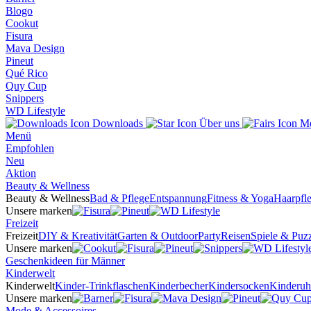
Blogo
Cookut
Fisura
Mava Design
Pineut
Qué Rico
Quy Cup
Snippers
WD Lifestyle
Downloads
Über uns
Me
Menü
Empfohlen
Neu
Aktion
Beauty & Wellness
Beauty & Wellness
Bad & Pflege
Entspannung
Fitness & Yoga
Haarpfl
Unsere marken
Freizeit
Freizeit
DIY & Kreativität
Garten & Outdoor
Party
Reisen
Spiele & Puzz
Unsere marken
Geschenkideen für Männer
Kinderwelt
Kinderwelt
Kinder-Trinkflaschen
Kinderbecher
Kindersocken
Kinderuh
Unsere marken
Mode & Accessoires