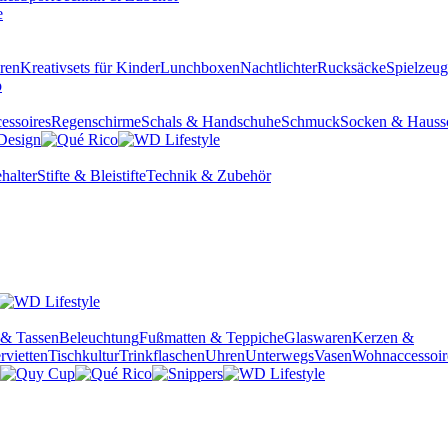
ren
Kreativsets für Kinder
Lunchboxen
Nachtlichter
Rucksäcke
Spielzeug
essoires
Regenschirme
Schals & Handschuhe
Schmuck
Socken & Hauss
halter
Stifte & Bleistifte
Technik & Zubehör
 & Tassen
Beleuchtung
Fußmatten & Teppiche
Glaswaren
Kerzen &
rvietten
Tischkultur
Trinkflaschen
Uhren
Unterwegs
Vasen
Wohnaccessoir