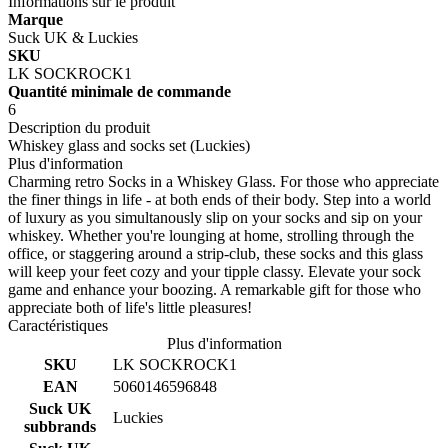
Informations sur le produit
Marque
Suck UK & Luckies
SKU
LK SOCKROCK1
Quantité minimale de commande
6
Description du produit
Whiskey glass and socks set (Luckies)
Plus d'information
Charming retro Socks in a Whiskey Glass. For those who appreciate
the finer things in life - at both ends of their body. Step into a world
of luxury as you simultanously slip on your socks and sip on your
whiskey. Whether you're lounging at home, strolling through the
office, or staggering around a strip-club, these socks and this glass
will keep your feet cozy and your tipple classy. Elevate your sock
game and enhance your boozing. A remarkable gift for those who
appreciate both of life's little pleasures!
Caractéristiques
Plus d'information
SKU
LK SOCKROCK1
EAN
5060146596848
Suck UK
Luckies
subbrands