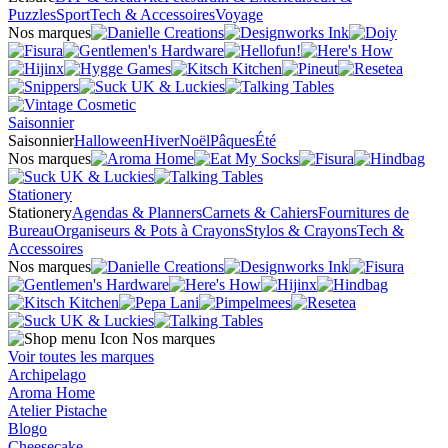
Puzzles
Sport
Tech & Accessoires
Voyage
Nos marques
Saisonnier
Saisonnier
Halloween
Hiver
Noël
Pâques
Été
Nos marques
Stationery
Stationery
Agendas & Planners
Carnets & Cahiers
Fournitures de
Bureau
Organiseurs & Pots à Crayons
Stylos & Crayons
Tech &
Accessoires
Nos marques
Nos marques
Voir toutes les marques
Archipelago
Aroma Home
Atelier Pistache
Blogo
Cheesecake