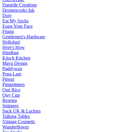
Danielle Creations
Designworks Ink
Doiy
Eat My Socks
Erase Your Face
Fisura
Gentlemen's Hardware
Hellofun!
Here's How
Hindbag
Kitsch Kitchen
Mava Design
Paddywax
Pepa Lani
Pineut
Pimpelmees
Qué Rico
Quy Cup
Resetea
Snippers
Suck UK & Luckies
Talking Tables
Vintage Cosmetic
Wanderflower