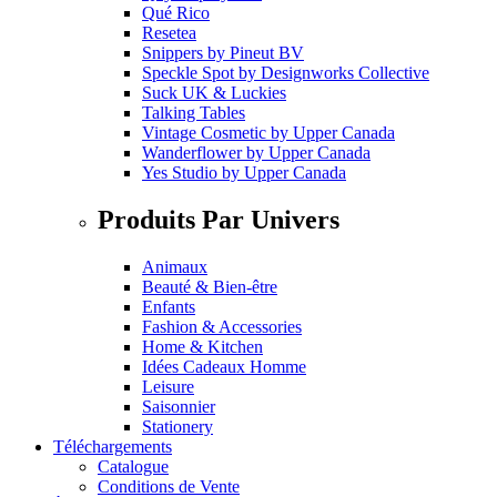
Qué Rico
Resetea
Snippers
by
Pineut BV
Speckle Spot
by
Designworks Collective
Suck UK & Luckies
Talking Tables
Vintage Cosmetic
by
Upper Canada
Wanderflower
by
Upper Canada
Yes Studio
by
Upper Canada
Produits Par Univers
Animaux
Beauté & Bien-être
Enfants
Fashion & Accessories
Home & Kitchen
Idées Cadeaux Homme
Leisure
Saisonnier
Stationery
Téléchargements
Catalogue
Conditions de Vente