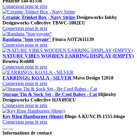
Pistache
148-01556
Connexion pour le prix
Ceramic Trinket Box - Navy Stripe
Designworks Ink
by
Designworks Collective
TBWC-1002EU
Connexion pour le prix
Bandana ''bon voyage''
Fisura
AOT2611139
Connexion pour le prix
NATURE VIBES WOODEN EARRING DISPLAY (EMPTY)
Resetea
Rst688
Connexion pour le prix
EARRINGS: KOALA - SILVER
Mava Design
12018
Connexion pour le prix
Storage Tin & Sock Set - Be Cool Babes - Cat
Hijinx
by
Designworks Collective
HJX095EU
Connexion pour le prix
Key Ring Hamburger (blogo)
Blogo A
KUNCI9-1555-blogo
Connexion pour le prix
Informations de contact