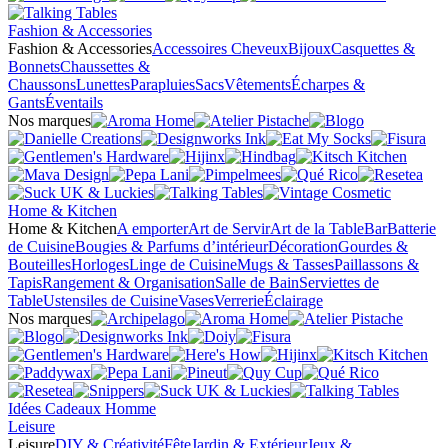
Fashion & Accessories
Fashion & Accessories
Accessoires Cheveux
Bijoux
Casquettes &
Bonnets
Chaussettes &
Chaussons
Lunettes
Parapluies
Sacs
Vêtements
Écharpes &
Gants
Éventails
Nos marques
Home & Kitchen
Home & Kitchen
A emporter
Art de Servir
Art de la Table
Bar
Batterie
de Cuisine
Bougies & Parfums d’intérieur
Décoration
Gourdes &
Bouteilles
Horloges
Linge de Cuisine
Mugs & Tasses
Paillassons &
Tapis
Rangement & Organisation
Salle de Bain
Serviettes de
Table
Ustensiles de Cuisine
Vases
Verrerie
Éclairage
Nos marques
Idées Cadeaux Homme
Leisure
Leisure
DIY & Créativité
Fête
Jardin & Extérieur
Jeux &