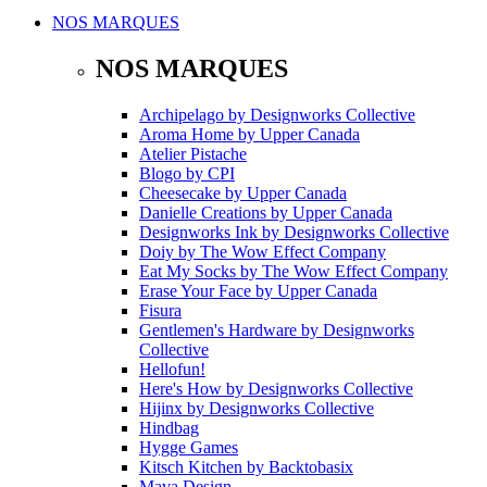
NOS MARQUES
NOS MARQUES
Archipelago
by
Designworks Collective
Aroma Home
by
Upper Canada
Atelier Pistache
Blogo
by
CPI
Cheesecake
by
Upper Canada
Danielle Creations
by
Upper Canada
Designworks Ink
by
Designworks Collective
Doiy
by
The Wow Effect Company
Eat My Socks
by
The Wow Effect Company
Erase Your Face
by
Upper Canada
Fisura
Gentlemen's Hardware
by
Designworks
Collective
Hellofun!
Here's How
by
Designworks Collective
Hijinx
by
Designworks Collective
Hindbag
Hygge Games
Kitsch Kitchen
by
Backtobasix
Mava Design