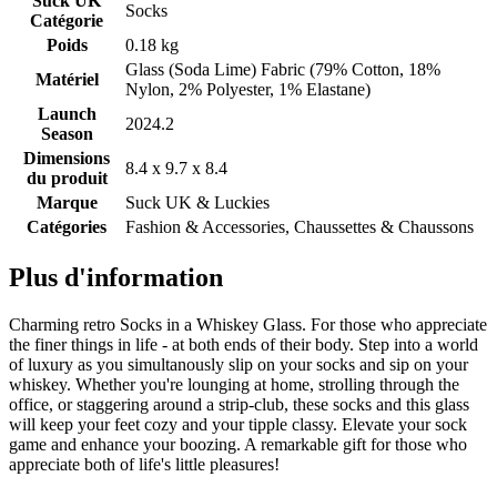
Suck UK
Socks
Catégorie
Poids
0.18 kg
Glass (Soda Lime) Fabric (79% Cotton, 18%
Matériel
Nylon, 2% Polyester, 1% Elastane)
Launch
2024.2
Season
Dimensions
8.4 x 9.7 x 8.4
du produit
Marque
Suck UK & Luckies
Catégories
Fashion & Accessories, Chaussettes & Chaussons
Plus d'information
Charming retro Socks in a Whiskey Glass. For those who appreciate
the finer things in life - at both ends of their body. Step into a world
of luxury as you simultanously slip on your socks and sip on your
whiskey. Whether you're lounging at home, strolling through the
office, or staggering around a strip-club, these socks and this glass
will keep your feet cozy and your tipple classy. Elevate your sock
game and enhance your boozing. A remarkable gift for those who
appreciate both of life's little pleasures!