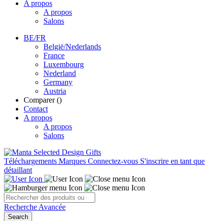
A propos
A propos
Salons
BE/FR
België/Nederlands
France
Luxembourg
Nederland
Germany
Austria
Comparer (
)
Contact
A propos
A propos
Salons
Téléchargements
Marques
Connectez-vous
S'inscrire en tant que
détaillant
Recherche Avancée
Search