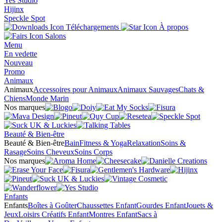
Yes Studio
Hijinx
Speckle Spot
Téléchargements
À propos
Salons
Menu
En vedette
Nouveau
Promo
Animaux
Animaux
Accessoires pour Animaux
Animaux Sauvages
Chats &
Chiens
Monde Marin
Nos marques
Beauté & Bien-être
Beauté & Bien-être
Bain
Fitness & Yoga
Relaxation
Soins &
Rasage
Soins Cheveux
Soins Corps
Nos marques
Enfants
Enfants
Boîtes à Goûter
Chaussettes Enfant
Gourdes Enfant
Jouets &
Jeux
Loisirs Créatifs Enfant
Montres Enfant
Sacs à