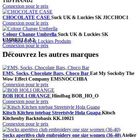
TIDYHAND2
Connexion pour le prix
CHOCOLATE CASE
Suck UK & Luckies
SK JICCHOC1
Connexion pour le prix
Colour Change Umbrella
Suck UK & Luckies
SK
UMBRELLA2
Tout Suck UK & Luckies Produits
Connexion pour le prix
Découvrez les autres marques
EMS, Socks, Chocolate Bars, Choco Bar
Eat My Socks
by The
Wow Effect Company
EMSNOCCHBA
Connexion pour le prix
BOB HOLI ORANGE
Hindbag
BOB_HO_O
Connexion pour le prix
Kitsch Kitchen totebag Streetstyle Hola Guapa
Kitsch
Kitchen
by Backtobasix
KK.10021
Connexion pour le prix
Socks aperitivo club embroidery one size women (36-40)
Atelier