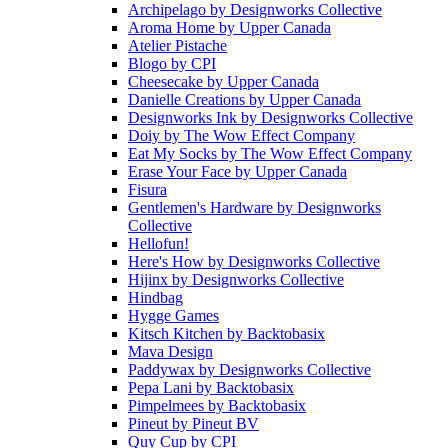
Archipelago
by
Designworks Collective
Aroma Home
by
Upper Canada
Atelier Pistache
Blogo
by
CPI
Cheesecake
by
Upper Canada
Danielle Creations
by
Upper Canada
Designworks Ink
by
Designworks Collective
Doiy
by
The Wow Effect Company
Eat My Socks
by
The Wow Effect Company
Erase Your Face
by
Upper Canada
Fisura
Gentlemen's Hardware
by
Designworks
Collective
Hellofun!
Here's How
by
Designworks Collective
Hijinx
by
Designworks Collective
Hindbag
Hygge Games
Kitsch Kitchen
by
Backtobasix
Mava Design
Paddywax
by
Designworks Collective
Pepa Lani
by
Backtobasix
Pimpelmees
by
Backtobasix
Pineut
by
Pineut BV
Quy Cup
by
CPI