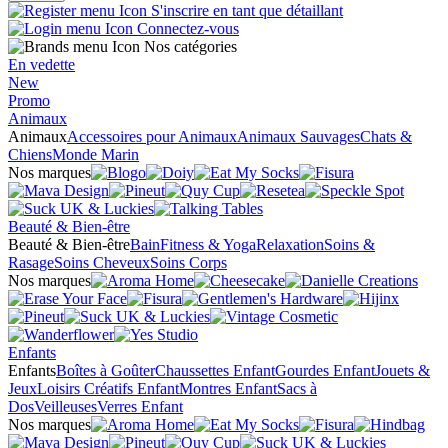
S'inscrire en tant que détaillant
Connectez-vous
Nos catégories
En vedette
New
Promo
Animaux
Animaux
Accessoires pour Animaux
Animaux Sauvages
Chats &
Chiens
Monde Marin
Nos marques
Beauté & Bien-être
Beauté & Bien-être
Bain
Fitness & Yoga
Relaxation
Soins &
Rasage
Soins Cheveux
Soins Corps
Nos marques
Enfants
Enfants
Boîtes à Goûter
Chaussettes Enfant
Gourdes Enfant
Jouets &
Jeux
Loisirs Créatifs Enfant
Montres Enfant
Sacs à
Dos
Veilleuses
Verres Enfant
Nos marques