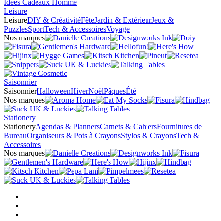
Idées Cadeaux Homme
Leisure
Leisure
DIY & Créativité
Fête
Jardin & Extérieur
Jeux &
Puzzles
Sport
Tech & Accessoires
Voyage
Nos marques
Saisonnier
Saisonnier
Halloween
Hiver
Noël
Pâques
Été
Nos marques
Stationery
Stationery
Agendas & Planners
Carnets & Cahiers
Fournitures de
Bureau
Organiseurs & Pots à Crayons
Stylos & Crayons
Tech &
Accessoires
Nos marques