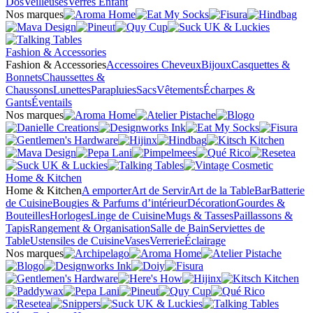
Dos
Veilleuses
Verres Enfant
Nos marques
Fashion & Accessories
Fashion & Accessories
Accessoires Cheveux
Bijoux
Casquettes &
Bonnets
Chaussettes &
Chaussons
Lunettes
Parapluies
Sacs
Vêtements
Écharpes &
Gants
Éventails
Nos marques
Home & Kitchen
Home & Kitchen
A emporter
Art de Servir
Art de la Table
Bar
Batterie
de Cuisine
Bougies & Parfums d’intérieur
Décoration
Gourdes &
Bouteilles
Horloges
Linge de Cuisine
Mugs & Tasses
Paillassons &
Tapis
Rangement & Organisation
Salle de Bain
Serviettes de
Table
Ustensiles de Cuisine
Vases
Verrerie
Éclairage
Nos marques