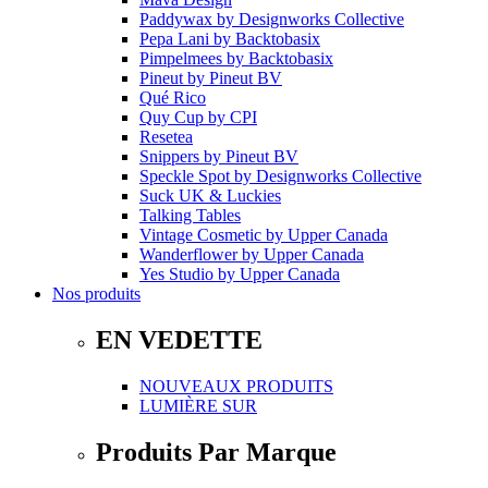
Paddywax
by
Designworks Collective
Pepa Lani
by
Backtobasix
Pimpelmees
by
Backtobasix
Pineut
by
Pineut BV
Qué Rico
Quy Cup
by
CPI
Resetea
Snippers
by
Pineut BV
Speckle Spot
by
Designworks Collective
Suck UK & Luckies
Talking Tables
Vintage Cosmetic
by
Upper Canada
Wanderflower
by
Upper Canada
Yes Studio
by
Upper Canada
Nos produits
EN VEDETTE
NOUVEAUX PRODUITS
LUMIÈRE SUR
Produits Par Marque