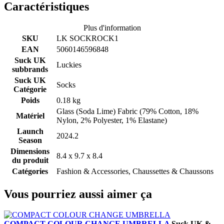
Caractéristiques
Plus d'information
SKU
LK SOCKROCK1
EAN
5060146596848
Suck UK
Luckies
subbrands
Suck UK
Socks
Catégorie
Poids
0.18 kg
Glass (Soda Lime) Fabric (79% Cotton, 18%
Matériel
Nylon, 2% Polyester, 1% Elastane)
Launch
2024.2
Season
Dimensions
8.4 x 9.7 x 8.4
du produit
Catégories
Fashion & Accessories, Chaussettes & Chaussons
Vous pourriez aussi aimer ça
COMPACT COLOUR CHANGE UMBRELLA
Suck UK &