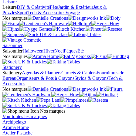
Leisure
Leisure
DIY & Créativité
Fête
Jardin & Extérieur
Jeux &
Puzzles
Sport
Tech & Accessoires
Voyage
Nos marques
Saisonnier
Saisonnier
Halloween
Hiver
Noël
Pâques
Été
Nos marques
Stationery
Stationery
Agendas & Planners
Carnets & Cahiers
Fournitures de
Bureau
Organiseurs & Pots à Crayons
Stylos & Crayons
Tech &
Accessoires
Nos marques
Nos marques
Voir toutes les marques
Archipelago
Aroma Home
Atelier Pistache