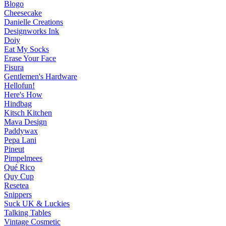
Blogo
Cheesecake
Danielle Creations
Designworks Ink
Doiy
Eat My Socks
Erase Your Face
Fisura
Gentlemen's Hardware
Hellofun!
Here's How
Hindbag
Kitsch Kitchen
Mava Design
Paddywax
Pepa Lani
Pineut
Pimpelmees
Qué Rico
Quy Cup
Resetea
Snippers
Suck UK & Luckies
Talking Tables
Vintage Cosmetic