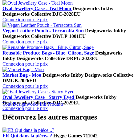
Oval Jewellery Case - Teal Moon
Designworks Ink
by
Designworks Collective
DJC-2028EU
Connexion pour le prix
Vegan Leather Pouch - Terracotta Sun
Designworks Ink
by
Designworks Collective
DWLP-1001EU
Connexion pour le prix
Reusable Produce Bags - Blue, Citron, Sage
Designworks
Ink
by Designworks Collective
DRPG-2023EU
Connexion pour le prix
Market Bag - Moo
Designworks Ink
by Designworks Collective
DMGB-2026EU
Connexion pour le prix
Oval Jewellery Case - Starry Eyed
Designworks Ink
by
Designworks Collective
DJC-2029EU
Tout Designworks Ink Produits
Connexion pour le prix
Découvrez les autres marques
FR Qui dans la piéce...?
Hygge Games
711042