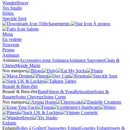
Wanderflower
Yes Studio
Hijinx
Speckle Spot
Téléchargements
À propos
Salons
Menu
En vedette
Nouveau
Promo
Animaux
Animaux
Accessoires pour Animaux
Animaux Sauvages
Chats &
Chiens
Monde Marin
Nos marques
Beauté & Bien-être
Beauté & Bien-être
Bain
Fitness & Yoga
Relaxation
Soins &
Rasage
Soins Cheveux
Soins Corps
Nos marques
Enfants
Enfants
Boîtes à Goûter
Chaussettes Enfant
Gourdes Enfant
Jouets &