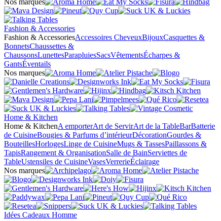
Nos marques
Fashion & Accessories
Fashion & Accessories
Accessoires Cheveux
Bijoux
Casquettes &
Bonnets
Chaussettes &
Chaussons
Lunettes
Parapluies
Sacs
Vêtements
Écharpes &
Gants
Éventails
Nos marques
Home & Kitchen
Home & Kitchen
A emporter
Art de Servir
Art de la Table
Bar
Batterie
de Cuisine
Bougies & Parfums d’intérieur
Décoration
Gourdes &
Bouteilles
Horloges
Linge de Cuisine
Mugs & Tasses
Paillassons &
Tapis
Rangement & Organisation
Salle de Bain
Serviettes de
Table
Ustensiles de Cuisine
Vases
Verrerie
Éclairage
Nos marques
Idées Cadeaux Homme