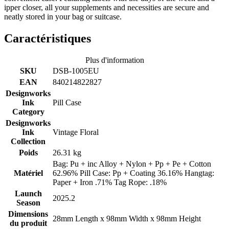
ipper closer, all your supplements and necessities are secure and
neatly stored in your bag or suitcase.
Caractéristiques
Plus d'information
SKU
DSB-1005EU
EAN
840214822827
Designworks
Ink
Pill Case
Category
Designworks
Ink
Vintage Floral
Collection
Poids
26.31 kg
Bag: Pu + inc Alloy + Nylon + Pp + Pe + Cotton
Matériel
62.96% Pill Case: Pp + Coating 36.16% Hangtag:
Paper + Iron .71% Tag Rope: .18%
Launch
2025.2
Season
Dimensions
28mm Length x 98mm Width x 98mm Height
du produit