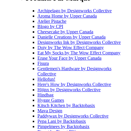
Archipelago
by
Designworks Collective
Aroma Home
by
Upper Canada
Atelier Pistache
Blogo
by
CPI
Cheesecake
by
Upper Canada
Danielle Creations
by
Upper Canada
Designworks Ink
by
Designworks Collective
Doiy
by
The Wow Effect Company
Eat My Socks
by
The Wow Effect Company
Erase Your Face
by
Upper Canada
Fisura
Gentlemen's Hardware
by
Designworks
Collective
Hellofun!
Here's How
by
Designworks Collective
Hijinx
by
Designworks Collective
Hindbag
Hygge Games
Kitsch Kitchen
by
Backtobasix
Mava Design
Paddywax
by
Designworks Collective
Pepa Lani
by
Backtobasix
Pimpelmees
by
Backtobasix