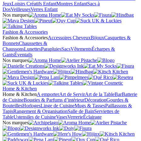
Jeux
Loisirs Créatifs Enfant
Montres Enfant
Sacs à
Dos
Veilleuses
Verres Enfant
Nos marques
Fashion & Accessories
Fashion & Accessories
Accessoires Cheveux
Bijoux
Casquettes &
Bonnets
Chaussettes &
Chaussons
Lunettes
Parapluies
Sacs
Vêtements
Écharpes &
Gants
Éventails
Nos marques
Home & Kitchen
Home & Kitchen
A emporter
Art de Servir
Art de la Table
Bar
Batterie
de Cuisine
Bougies & Parfums d’intérieur
Décoration
Gourdes &
Bouteilles
Horloges
Linge de Cuisine
Mugs & Tasses
Paillassons &
Tapis
Rangement & Organisation
Salle de Bain
Serviettes de
Table
Ustensiles de Cuisine
Vases
Verrerie
Éclairage
Nos marques