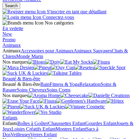
Search
S'inscrire en tant que détaillant
Connectez-vous
Nos catégories
En vedette
New
Promo
Animaux
Animaux
Accessoires pour Animaux
Animaux Sauvages
Chats &
Chiens
Monde Marin
Nos marques
Beauté & Bien-être
Beauté & Bien-être
Bain
Fitness & Yoga
Relaxation
Soins &
Rasage
Soins Cheveux
Soins Corps
Nos marques
Enfants
Enfants
Boîtes à Goûter
Chaussettes Enfant
Gourdes Enfant
Jouets &
Jeux
Loisirs Créatifs Enfant
Montres Enfant
Sacs à
Dos
Veilleuses
Verres Enfant