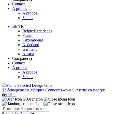
Contact
A propos
A propos
Salons
BE/FR
België/Nederlands
France
Luxembourg
Nederland
Germany
Austria
Comparer (
)
Contact
A propos
A propos
Salons
Téléchargements
Marques
Connectez-vous
S'inscrire en tant que
détaillant
Recherche Avancée