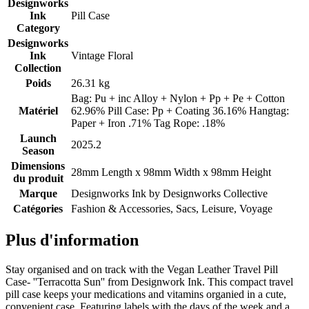
Designworks
Ink
Pill Case
Category
Designworks
Ink
Vintage Floral
Collection
Poids
26.31 kg
Bag: Pu + inc Alloy + Nylon + Pp + Pe + Cotton
Matériel
62.96% Pill Case: Pp + Coating 36.16% Hangtag:
Paper + Iron .71% Tag Rope: .18%
Launch
2025.2
Season
Dimensions
28mm Length x 98mm Width x 98mm Height
du produit
Marque
Designworks Ink by
Designworks Collective
Catégories
Fashion & Accessories, Sacs, Leisure, Voyage
Plus d'information
Stay organised and on track with the Vegan Leather Travel Pill
Case- ''Terracotta Sun'' from Designwork Ink. This compact travel
pill case keeps your medications and vitamins organied in a cute,
convenient case. Featuring labels with the days of the week and a