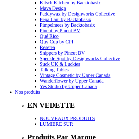
Kitsch Kitchen
by
Backtobasix
Mava Design
Paddywax
by
Designworks Collective
Pepa Lani
by
Backtobasix
Pimpelmees
by
Backtobasix
Pineut
by
Pineut BV
Qué Rico
Quy Cup
by
CPI
Resetea
Snippers
by
Pineut BV
Speckle Spot
by
Designworks Collective
Suck UK & Luckies
Talking Tables
Vintage Cosmetic
by
Upper Canada
Wanderflower
by
Upper Canada
Yes Studio
by
Upper Canada
Nos produits
EN VEDETTE
NOUVEAUX PRODUITS
LUMIÈRE SUR
Produits Par Marque