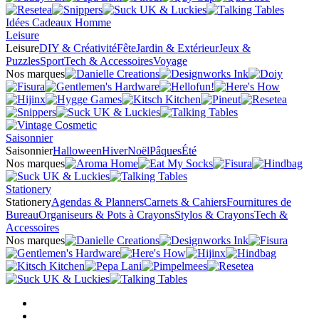
Idées Cadeaux Homme
Leisure
Leisure
DIY & Créativité
Fête
Jardin & Extérieur
Jeux &
Puzzles
Sport
Tech & Accessoires
Voyage
Nos marques
Saisonnier
Saisonnier
Halloween
Hiver
Noël
Pâques
Été
Nos marques
Stationery
Stationery
Agendas & Planners
Carnets & Cahiers
Fournitures de
Bureau
Organiseurs & Pots à Crayons
Stylos & Crayons
Tech &
Accessoires
Nos marques