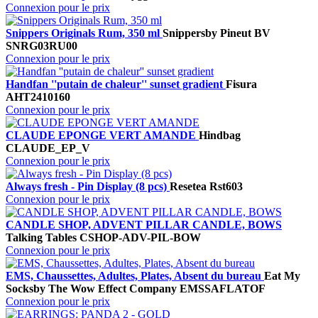
Connexion pour le prix
Snippers Originals Rum, 350 ml
Snippers
by Pineut BV
SNRG03RU00
Connexion pour le prix
Handfan ''putain de chaleur'' sunset gradient
Fisura
AHT2410160
Connexion pour le prix
CLAUDE EPONGE VERT AMANDE
Hindbag
CLAUDE_EP_V
Connexion pour le prix
Always fresh - Pin Display (8 pcs)
Resetea
Rst603
Connexion pour le prix
CANDLE SHOP, ADVENT PILLAR CANDLE, BOWS
Talking Tables
CSHOP-ADV-PIL-BOW
Connexion pour le prix
EMS, Chaussettes, Adultes, Plates, Absent du bureau
Eat My
Socks
by The Wow Effect Company
EMSSAFLATOF
Connexion pour le prix