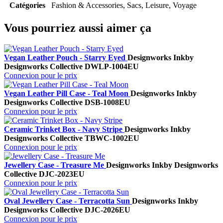
Catégories
Fashion & Accessories, Sacs, Leisure, Voyage
Vous pourriez aussi aimer ça
Vegan Leather Pouch - Starry Eyed
Designworks Ink
by
Designworks Collective
DWLP-1004EU
Connexion pour le prix
Vegan Leather Pill Case - Teal Moon
Designworks Ink
by
Designworks Collective
DSB-1008EU
Connexion pour le prix
Ceramic Trinket Box - Navy Stripe
Designworks Ink
by
Designworks Collective
TBWC-1002EU
Connexion pour le prix
Jewellery Case - Treasure Me
Designworks Ink
by Designworks
Collective
DJC-2023EU
Connexion pour le prix
Oval Jewellery Case - Terracotta Sun
Designworks Ink
by
Designworks Collective
DJC-2026EU
Connexion pour le prix