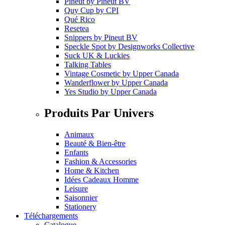
Pineut
by
Pineut BV
Quy Cup
by
CPI
Qué Rico
Resetea
Snippers
by
Pineut BV
Speckle Spot
by
Designworks Collective
Suck UK & Luckies
Talking Tables
Vintage Cosmetic
by
Upper Canada
Wanderflower
by
Upper Canada
Yes Studio
by
Upper Canada
Produits Par Univers
Animaux
Beauté & Bien-être
Enfants
Fashion & Accessories
Home & Kitchen
Idées Cadeaux Homme
Leisure
Saisonnier
Stationery
Téléchargements
Catalogue