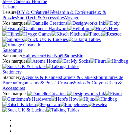
Idées Cadeaux Homme
Leisure
Leisure
DIY & Créativité
Fête
Jardin & Extérieur
Jeux &
Puzzles
Sport
Tech & Accessoires
Voyage
Nos marques
Saisonnier
Saisonnier
Halloween
Hiver
Noël
Pâques
Été
Nos marques
Stationery
Stationery
Agendas & Planners
Carnets & Cahiers
Fournitures de
Bureau
Organiseurs & Pots à Crayons
Stylos & Crayons
Tech &
Accessoires
Nos marques