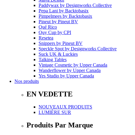
Paddywax
by
Designworks Collective
Pepa Lani
by
Backtobasix
Pimpelmees
by
Backtobasix
Pineut
by
Pineut BV
Qué Rico
Quy Cup
by
CPI
Resetea
Snippers
by
Pineut BV
Speckle Spot
by
Designworks Collective
Suck UK & Luckies
Talking Tables
Vintage Cosmetic
by
Upper Canada
Wanderflower
by
Upper Canada
Yes Studio
by
Upper Canada
Nos produits
EN VEDETTE
NOUVEAUX PRODUITS
LUMIÈRE SUR
Produits Par Marque