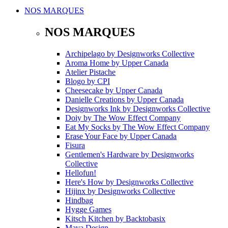
NOS MARQUES
NOS MARQUES
Archipelago
by
Designworks Collective
Aroma Home
by
Upper Canada
Atelier Pistache
Blogo
by
CPI
Cheesecake
by
Upper Canada
Danielle Creations
by
Upper Canada
Designworks Ink
by
Designworks Collective
Doiy
by
The Wow Effect Company
Eat My Socks
by
The Wow Effect Company
Erase Your Face
by
Upper Canada
Fisura
Gentlemen's Hardware
by
Designworks
Collective
Hellofun!
Here's How
by
Designworks Collective
Hijinx
by
Designworks Collective
Hindbag
Hygge Games
Kitsch Kitchen
by
Backtobasix
Mava Design