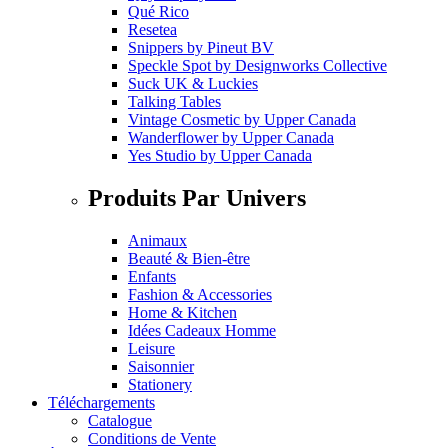
Qué Rico
Resetea
Snippers
by
Pineut BV
Speckle Spot
by
Designworks Collective
Suck UK & Luckies
Talking Tables
Vintage Cosmetic
by
Upper Canada
Wanderflower
by
Upper Canada
Yes Studio
by
Upper Canada
Produits Par Univers
Animaux
Beauté & Bien-être
Enfants
Fashion & Accessories
Home & Kitchen
Idées Cadeaux Homme
Leisure
Saisonnier
Stationery
Téléchargements
Catalogue
Conditions de Vente