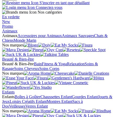
S'inscrire en tant que détaillant
Connectez-vous
Nos catégories
En vedette
New
Promo
Animaux
Animaux
Accessoires pour Animaux
Animaux Sauvages
Chats &
Chiens
Monde Marin
Nos marques
Beauté & Bien-être
Beauté & Bien-être
Bain
Fitness & Yoga
Relaxation
Soins &
Rasage
Soins Cheveux
Soins Corps
Nos marques
Enfants
Enfants
Boîtes à Goûter
Chaussettes Enfant
Gourdes Enfant
Jouets &
Jeux
Loisirs Créatifs Enfant
Montres Enfant
Sacs à
Dos
Veilleuses
Verres Enfant
Nos marques