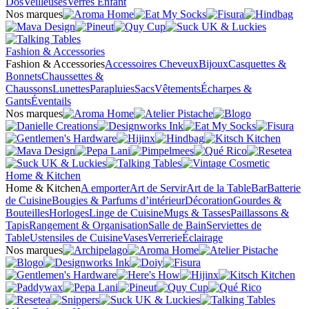
Dos
Veilleuses
Verres Enfant
Nos marques
Fashion & Accessories
Fashion & Accessories
Accessoires Cheveux
Bijoux
Casquettes &
Bonnets
Chaussettes &
Chaussons
Lunettes
Parapluies
Sacs
Vêtements
Écharpes &
Gants
Éventails
Nos marques
Home & Kitchen
Home & Kitchen
A emporter
Art de Servir
Art de la Table
Bar
Batterie
de Cuisine
Bougies & Parfums d’intérieur
Décoration
Gourdes &
Bouteilles
Horloges
Linge de Cuisine
Mugs & Tasses
Paillassons &
Tapis
Rangement & Organisation
Salle de Bain
Serviettes de
Table
Ustensiles de Cuisine
Vases
Verrerie
Éclairage
Nos marques