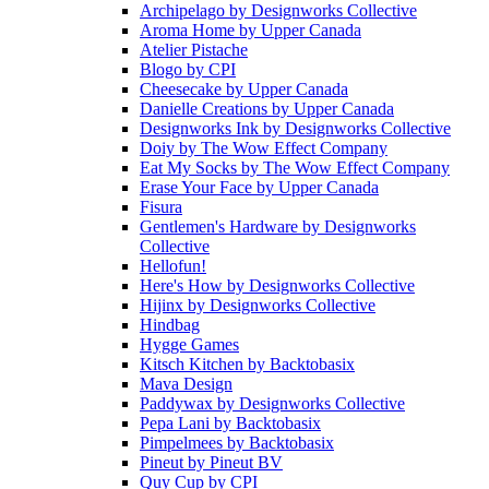
Archipelago
by
Designworks Collective
Aroma Home
by
Upper Canada
Atelier Pistache
Blogo
by
CPI
Cheesecake
by
Upper Canada
Danielle Creations
by
Upper Canada
Designworks Ink
by
Designworks Collective
Doiy
by
The Wow Effect Company
Eat My Socks
by
The Wow Effect Company
Erase Your Face
by
Upper Canada
Fisura
Gentlemen's Hardware
by
Designworks
Collective
Hellofun!
Here's How
by
Designworks Collective
Hijinx
by
Designworks Collective
Hindbag
Hygge Games
Kitsch Kitchen
by
Backtobasix
Mava Design
Paddywax
by
Designworks Collective
Pepa Lani
by
Backtobasix
Pimpelmees
by
Backtobasix
Pineut
by
Pineut BV
Quy Cup
by
CPI