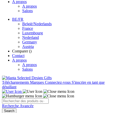
A propos
A propos
Salons
BE/FR
België/Nederlands
France
Luxembourg
Nederland
Germany
Austria
Comparer (
)
Contact
A propos
A propos
Salons
Téléchargements
Marques
Connectez-vous
S'inscrire en tant que
détaillant
Recherche Avancée
Search