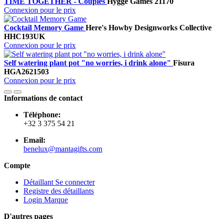
TIME TOGETHER - Couples
Hygge Games
21170
Connexion pour le prix
Cocktail Memory Game
Here's How
by Designworks Collective
HHC193UK
Connexion pour le prix
Self watering plant pot "no worries, i drink alone"
Fisura
HGA2621503
Connexion pour le prix
Informations de contact
Téléphone:
+32 3 375 54 21
Email:
benelux@mantagifts.com
Compte
Détaillant Se connecter
Registre des détaillants
Login Marque
D'autres pages