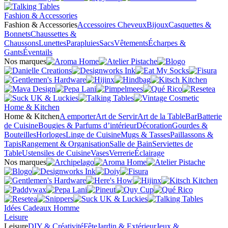
Fashion & Accessories
Fashion & Accessories
Accessoires Cheveux
Bijoux
Casquettes &
Bonnets
Chaussettes &
Chaussons
Lunettes
Parapluies
Sacs
Vêtements
Écharpes &
Gants
Éventails
Nos marques
Home & Kitchen
Home & Kitchen
A emporter
Art de Servir
Art de la Table
Bar
Batterie
de Cuisine
Bougies & Parfums d’intérieur
Décoration
Gourdes &
Bouteilles
Horloges
Linge de Cuisine
Mugs & Tasses
Paillassons &
Tapis
Rangement & Organisation
Salle de Bain
Serviettes de
Table
Ustensiles de Cuisine
Vases
Verrerie
Éclairage
Nos marques
Idées Cadeaux Homme
Leisure
Leisure
DIY & Créativité
Fête
Jardin & Extérieur
Jeux &