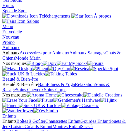
Yes Studio
Hijinx
Speckle Spot
Téléchargements
À propos
Salons
Menu
En vedette
Nouveau
Promo
Animaux
Animaux
Accessoires pour Animaux
Animaux Sauvages
Chats &
Chiens
Monde Marin
Nos marques
Beauté & Bien-être
Beauté & Bien-être
Bain
Fitness & Yoga
Relaxation
Soins &
Rasage
Soins Cheveux
Soins Corps
Nos marques
Enfants
Enfants
Boîtes à Goûter
Chaussettes Enfant
Gourdes Enfant
Jouets &
Jeux
Loisirs Créatifs Enfant
Montres Enfant
Sacs à