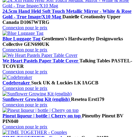
24.5cm Hand Held Soft Touch Metallic Mirror - White & Rose
Gold - True Image/X10 Mag
Danielle Creations
by Upper
Canada
D1067WTRG
Connexion pour le prix
Blue Luggage Tag
Gentlemen's Hardware
by Designworks
Collective
GEN690UK
Connexion pour le prix
We Heart Pastels Paper Table Cover
Talking Tables
PASTEL-
TCOVER
Connexion pour le prix
Codebreaker
Suck UK & Luckies
LK IAGCB
Connexion pour le prix
Sunflower Growing Kit (english)
Resetea
Erst179
Connexion pour le prix
Pineut liqueur | bottle | Cherry on top
Pineut
by Pineut BV
PIN040
Connexion pour le prix