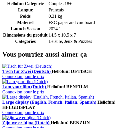
Hellofun Catégorie
Couples 18+
Langue
Français
Poids
0.31 kg
Matériel
FSC paper and cardboard
Launch Season
2024.1
Dimensions du produit
14,5 x 10,5 x 7
Catégories
Leisure, Jeux & Puzzles
Vous pourriez aussi aimer ça
Tisch für Zwei (Deutsch)
Hellofun!
DETISCH
Connexion pour le prix
I am your film (Dutch)
Hellofun!
BENFILM
Connexion pour le prix
Large display (English, French, Italian, Spanish)
Hellofun!
HFLGDISPLAY
Connexion pour le prix
Zijn we er bijna (Dutch)
Hellofun!
BENZIJN
Connexion pour le prix