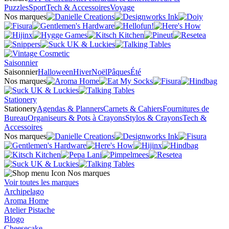
Puzzles
Sport
Tech & Accessoires
Voyage
Nos marques
Saisonnier
Saisonnier
Halloween
Hiver
Noël
Pâques
Été
Nos marques
Stationery
Stationery
Agendas & Planners
Carnets & Cahiers
Fournitures de
Bureau
Organiseurs & Pots à Crayons
Stylos & Crayons
Tech &
Accessoires
Nos marques
Nos marques
Voir toutes les marques
Archipelago
Aroma Home
Atelier Pistache
Blogo
Cheesecake