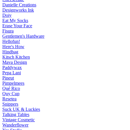
Danielle Creations
Designworks Ink
Doiy
Eat My Socks
Erase Your Face
Fisura
Gentlemen's Hardware
Hellofun!
Here's How
Hindbag
Kitsch Kitchen
Mava Design
Paddywax
Pepa Lani
Pineut
Pimpelmees
Qué Rico
Quy Cup
Resetea
Snippers
Suck UK & Luckies
Talking Tables
Vintage Cosmetic
Wanderflower