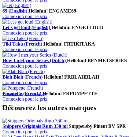
69 (English)
Hellofun!
ENGAME69
Connexion pour le prix
Let's get loud (English)
Hellofun!
ENGETLOUD
Connexion pour le prix
Tiki Taka (French)
Hellofun!
FRTIKITAKA
Connexion pour le prix
How I met your Series (Dutch)
Hellofun!
BENMETSERIES
Connexion pour le prix
Blah Blah (French)
Hellofun!
FRBLAHBLAH
Connexion pour le prix
Pompette (French)
Hellofun!
FRPOMPETTE
Tout Hellofun! Produits
Connexion pour le prix
Découvrez les autres marques
Snippers Originals Rum 350 ml
Snippers
by Pineut BV
SPR
Connexion pour le prix