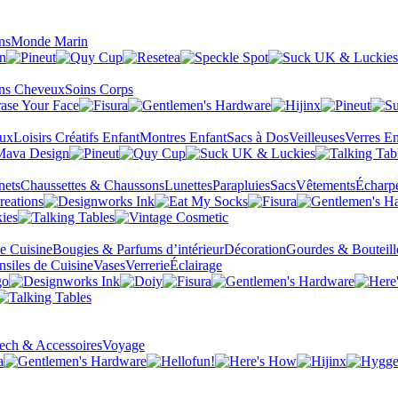
ns
Monde Marin
ns Cheveux
Soins Corps
eux
Loisirs Créatifs Enfant
Montres Enfant
Sacs à Dos
Veilleuses
Verres En
nets
Chaussettes & Chaussons
Lunettes
Parapluies
Sacs
Vêtements
Écharp
de Cuisine
Bougies & Parfums d’intérieur
Décoration
Gourdes & Bouteill
nsiles de Cuisine
Vases
Verrerie
Éclairage
ech & Accessoires
Voyage