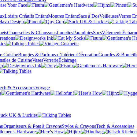
eux
Loisirs Créatifs Enfant
Montres Enfant
Sacs à Dos
Veilleuses
Verres En
nets
Chaussettes & Chaussons
Lunettes
Parapluies
Sacs
Vêtements
Écharp
de Cuisine
Bougies & Parfums d’intérieur
Décoration
Gourdes & Bouteill
nsiles de Cuisine
Vases
Verrerie
Éclairage
ech & Accessoires
Voyage
au
Organiseurs & Pots à Crayons
Stylos & Crayons
Tech & Accessoires