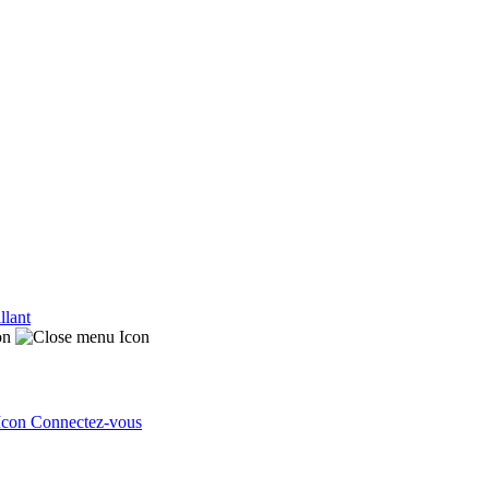
llant
Connectez-vous