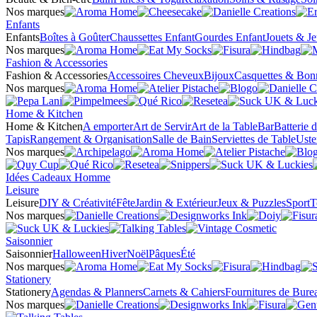
Nos marques
Enfants
Enfants
Boîtes à Goûter
Chaussettes Enfant
Gourdes Enfant
Jouets & J
Nos marques
Fashion & Accessories
Fashion & Accessories
Accessoires Cheveux
Bijoux
Casquettes & Bon
Nos marques
Home & Kitchen
Home & Kitchen
A emporter
Art de Servir
Art de la Table
Bar
Batterie 
Tapis
Rangement & Organisation
Salle de Bain
Serviettes de Table
Uste
Nos marques
Idées Cadeaux Homme
Leisure
Leisure
DIY & Créativité
Fête
Jardin & Extérieur
Jeux & Puzzles
Sport
T
Nos marques
Saisonnier
Saisonnier
Halloween
Hiver
Noël
Pâques
Été
Nos marques
Stationery
Stationery
Agendas & Planners
Carnets & Cahiers
Fournitures de Bure
Nos marques