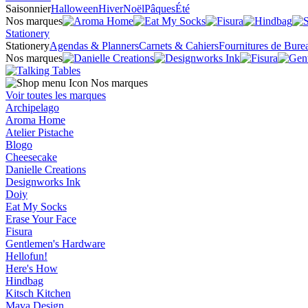
Saisonnier
Halloween
Hiver
Noël
Pâques
Été
Nos marques
Stationery
Stationery
Agendas & Planners
Carnets & Cahiers
Fournitures de Bure
Nos marques
Nos marques
Voir toutes les marques
Archipelago
Aroma Home
Atelier Pistache
Blogo
Cheesecake
Danielle Creations
Designworks Ink
Doiy
Eat My Socks
Erase Your Face
Fisura
Gentlemen's Hardware
Hellofun!
Here's How
Hindbag
Kitsch Kitchen
Mava Design