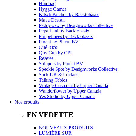
Hindbag
Hygge Games
Kitsch Kitchen
by
Backtobasix
Mava Design
Paddywax
by
Designworks Collective
Pepa Lani
by
Backtobasix
Pimpelmees
by
Backtobasix
Pineut
by
Pineut BV
Qué Rico
Quy Cup
by
CPI
Resetea
Snippers
by
Pineut BV
Speckle Spot
by
Designworks Collective
Suck UK & Luckies
Talking Tables
Vintage Cosmetic
by
Upper Canada
Wanderflower
by
Upper Canada
Yes Studio
by
Upper Canada
Nos produits
EN VEDETTE
NOUVEAUX PRODUITS
LUMIÈRE SUR