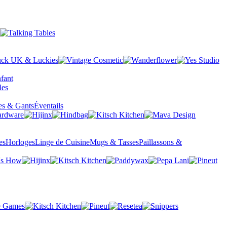
fant
es & Gants
Éventails
es
Horloges
Linge de Cuisine
Mugs & Tasses
Paillassons &