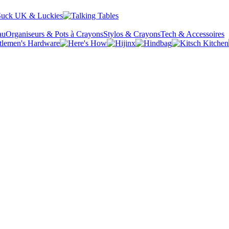
au
Organiseurs & Pots à Crayons
Stylos & Crayons
Tech & Accessoires