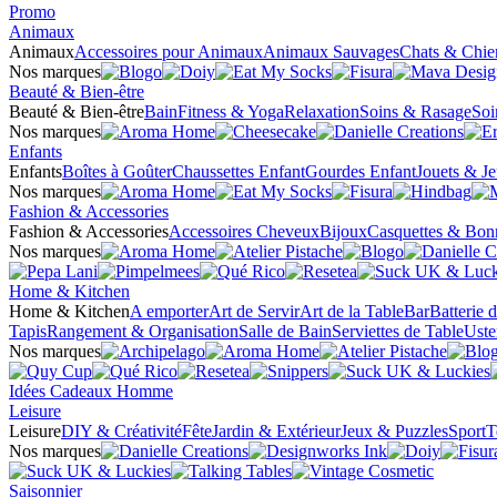
Promo
Animaux
Animaux
Accessoires pour Animaux
Animaux Sauvages
Chats & Chie
Nos marques
Beauté & Bien-être
Beauté & Bien-être
Bain
Fitness & Yoga
Relaxation
Soins & Rasage
Soi
Nos marques
Enfants
Enfants
Boîtes à Goûter
Chaussettes Enfant
Gourdes Enfant
Jouets & J
Nos marques
Fashion & Accessories
Fashion & Accessories
Accessoires Cheveux
Bijoux
Casquettes & Bon
Nos marques
Home & Kitchen
Home & Kitchen
A emporter
Art de Servir
Art de la Table
Bar
Batterie 
Tapis
Rangement & Organisation
Salle de Bain
Serviettes de Table
Uste
Nos marques
Idées Cadeaux Homme
Leisure
Leisure
DIY & Créativité
Fête
Jardin & Extérieur
Jeux & Puzzles
Sport
T
Nos marques
Saisonnier