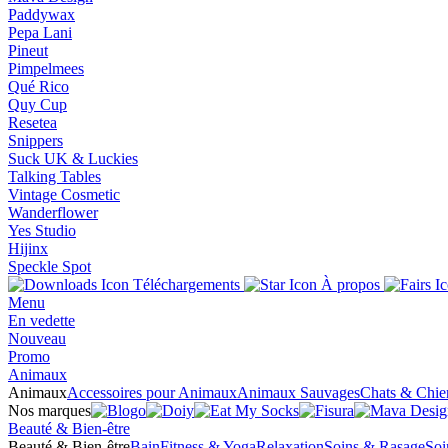
Paddywax
Pepa Lani
Pineut
Pimpelmees
Qué Rico
Quy Cup
Resetea
Snippers
Suck UK & Luckies
Talking Tables
Vintage Cosmetic
Wanderflower
Yes Studio
Hijinx
Speckle Spot
Téléchargements
À propos
Menu
En vedette
Nouveau
Promo
Animaux
Animaux
Accessoires pour Animaux
Animaux Sauvages
Chats & Chie
Nos marques
Beauté & Bien-être
Beauté & Bien-être
Bain
Fitness & Yoga
Relaxation
Soins & Rasage
Soi