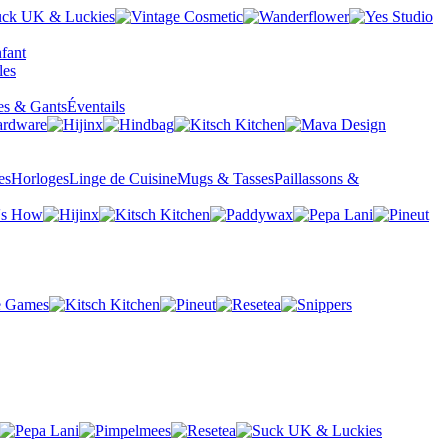
fant
es & Gants
Éventails
es
Horloges
Linge de Cuisine
Mugs & Tasses
Paillassons &