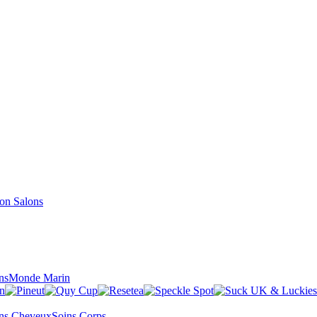
Salons
ns
Monde Marin
ns Cheveux
Soins Corps