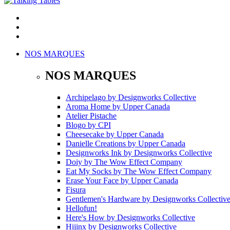
NOS MARQUES
NOS MARQUES
Archipelago
by
Designworks Collective
Aroma Home
by
Upper Canada
Atelier Pistache
Blogo
by
CPI
Cheesecake
by
Upper Canada
Danielle Creations
by
Upper Canada
Designworks Ink
by
Designworks Collective
Doiy
by
The Wow Effect Company
Eat My Socks
by
The Wow Effect Company
Erase Your Face
by
Upper Canada
Fisura
Gentlemen's Hardware
by
Designworks Collectiv
Hellofun!
Here's How
by
Designworks Collective
Hijinx
by
Designworks Collective