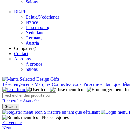
Salons
BE/FR
België/Nederlands
France
Luxembourg
Nederland
Germany
Austria
Comparer (
)
Contact
A propos
A propos
Salons
Téléchargements
Marques
Connectez-vous
S'inscrire en tant que détai
Recherche Avancée
Search
S'inscrire en tant que détaillant
Nos catégories
En vedette
New