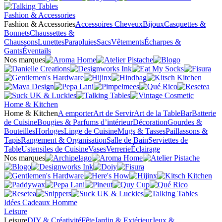
Fashion & Accessories
Fashion & Accessories
Accessoires Cheveux
Bijoux
Casquettes &
Bonnets
Chaussettes &
Chaussons
Lunettes
Parapluies
Sacs
Vêtements
Écharpes &
Gants
Éventails
Nos marques
Home & Kitchen
Home & Kitchen
A emporter
Art de Servir
Art de la Table
Bar
Batterie
de Cuisine
Bougies & Parfums d’intérieur
Décoration
Gourdes &
Bouteilles
Horloges
Linge de Cuisine
Mugs & Tasses
Paillassons &
Tapis
Rangement & Organisation
Salle de Bain
Serviettes de
Table
Ustensiles de Cuisine
Vases
Verrerie
Éclairage
Nos marques
Idées Cadeaux Homme
Leisure
Leisure
DIY & Créativité
Fête
Jardin & Extérieur
Jeux &