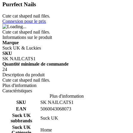
Purrfect Nails
Cute cat shaped nail files.
Connexion pour le prix
Cute cat shaped nail files.
Informations sur le produit
Marque
Suck UK & Luckies
SKU
SK NAILCATS1
Quantité minimale de commande
24
Description du produit
Cute cat shaped nail files.
Plus d'information
Caractéristiques
Plus d'information
SKU
SK NAILCATS1
EAN
5060043068073
Suck UK
Suck UK
subbrands
Suck UK
Home
Catégorie