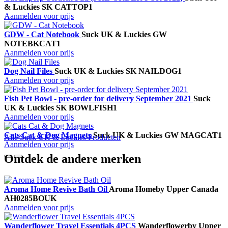
& Luckies
SK CATTOP1
Aanmelden voor prijs
GDW - Cat Notebook
Suck UK & Luckies
GW
NOTEBKCAT1
Aanmelden voor prijs
Dog Nail Files
Suck UK & Luckies
SK NAILDOG1
Aanmelden voor prijs
Fish Pet Bowl - pre-order for delivery September 2021
Suck
UK & Luckies
SK BOWLFISH1
Aanmelden voor prijs
Cats Cat & Dog Magnets
Suck UK & Luckies
GW MAGCAT1
Alle Suck UK & Luckies Producten
Aanmelden voor prijs
Ontdek de andere merken
Aroma Home Revive Bath Oil
Aroma Home
by Upper Canada
AH0285BOUK
Aanmelden voor prijs
Wanderflower Travel Essentials 4PCS
Wanderflower
by Upper