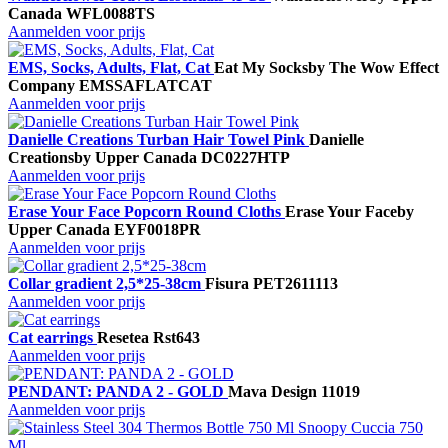
Canada
WFL0088TS
Aanmelden voor prijs
EMS, Socks, Adults, Flat, Cat
Eat My Socks
by The Wow Effect
Company
EMSSAFLATCAT
Aanmelden voor prijs
Danielle Creations Turban Hair Towel Pink
Danielle
Creations
by Upper Canada
DC0227HTP
Aanmelden voor prijs
Erase Your Face Popcorn Round Cloths
Erase Your Face
by
Upper Canada
EYF0018PR
Aanmelden voor prijs
Collar gradient 2,5*25-38cm
Fisura
PET2611113
Aanmelden voor prijs
Cat earrings
Resetea
Rst643
Aanmelden voor prijs
PENDANT: PANDA 2 - GOLD
Mava Design
11019
Aanmelden voor prijs