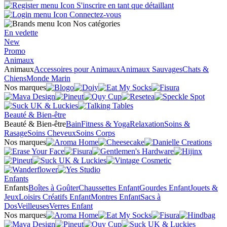
S'inscrire en tant que détaillant
Connectez-vous
Nos catégories
En vedette
New
Promo
Animaux
Animaux
Accessoires pour Animaux
Animaux Sauvages
Chats &
Chiens
Monde Marin
Nos marques
Beauté & Bien-être
Beauté & Bien-être
Bain
Fitness & Yoga
Relaxation
Soins &
Rasage
Soins Cheveux
Soins Corps
Nos marques
Enfants
Enfants
Boîtes à Goûter
Chaussettes Enfant
Gourdes Enfant
Jouets &
Jeux
Loisirs Créatifs Enfant
Montres Enfant
Sacs à
Dos
Veilleuses
Verres Enfant
Nos marques