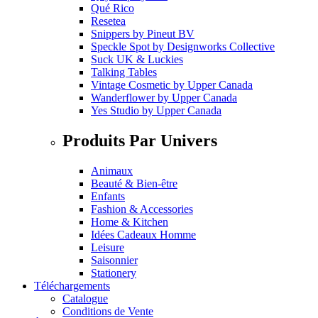
Qué Rico
Resetea
Snippers
by
Pineut BV
Speckle Spot
by
Designworks Collective
Suck UK & Luckies
Talking Tables
Vintage Cosmetic
by
Upper Canada
Wanderflower
by
Upper Canada
Yes Studio
by
Upper Canada
Produits Par Univers
Animaux
Beauté & Bien-être
Enfants
Fashion & Accessories
Home & Kitchen
Idées Cadeaux Homme
Leisure
Saisonnier
Stationery
Téléchargements
Catalogue
Conditions de Vente