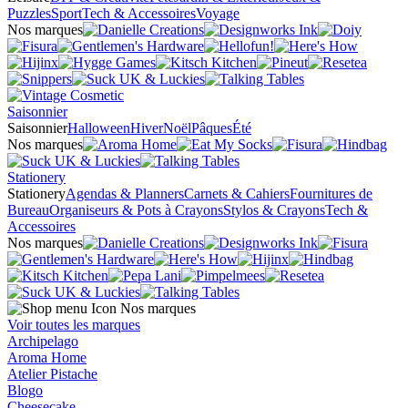
Puzzles
Sport
Tech & Accessoires
Voyage
Nos marques
Saisonnier
Saisonnier
Halloween
Hiver
Noël
Pâques
Été
Nos marques
Stationery
Stationery
Agendas & Planners
Carnets & Cahiers
Fournitures de
Bureau
Organiseurs & Pots à Crayons
Stylos & Crayons
Tech &
Accessoires
Nos marques
Nos marques
Voir toutes les marques
Archipelago
Aroma Home
Atelier Pistache
Blogo
Cheesecake