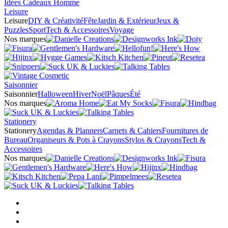
Idées Cadeaux Homme
Leisure
Leisure
DIY & Créativité
Fête
Jardin & Extérieur
Jeux &
Puzzles
Sport
Tech & Accessoires
Voyage
Nos marques
Saisonnier
Saisonnier
Halloween
Hiver
Noël
Pâques
Été
Nos marques
Stationery
Stationery
Agendas & Planners
Carnets & Cahiers
Fournitures de
Bureau
Organiseurs & Pots à Crayons
Stylos & Crayons
Tech &
Accessoires
Nos marques