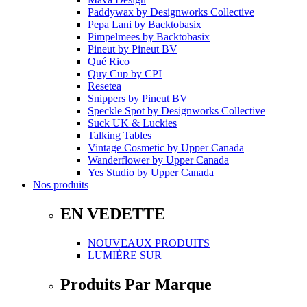
Paddywax
by
Designworks Collective
Pepa Lani
by
Backtobasix
Pimpelmees
by
Backtobasix
Pineut
by
Pineut BV
Qué Rico
Quy Cup
by
CPI
Resetea
Snippers
by
Pineut BV
Speckle Spot
by
Designworks Collective
Suck UK & Luckies
Talking Tables
Vintage Cosmetic
by
Upper Canada
Wanderflower
by
Upper Canada
Yes Studio
by
Upper Canada
Nos produits
EN VEDETTE
NOUVEAUX PRODUITS
LUMIÈRE SUR
Produits Par Marque