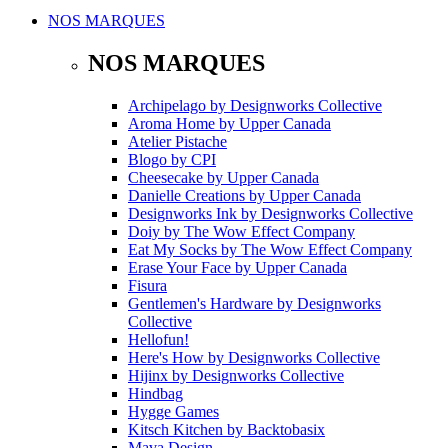
NOS MARQUES
NOS MARQUES
Archipelago
by
Designworks Collective
Aroma Home
by
Upper Canada
Atelier Pistache
Blogo
by
CPI
Cheesecake
by
Upper Canada
Danielle Creations
by
Upper Canada
Designworks Ink
by
Designworks Collective
Doiy
by
The Wow Effect Company
Eat My Socks
by
The Wow Effect Company
Erase Your Face
by
Upper Canada
Fisura
Gentlemen's Hardware
by
Designworks
Collective
Hellofun!
Here's How
by
Designworks Collective
Hijinx
by
Designworks Collective
Hindbag
Hygge Games
Kitsch Kitchen
by
Backtobasix
Mava Design