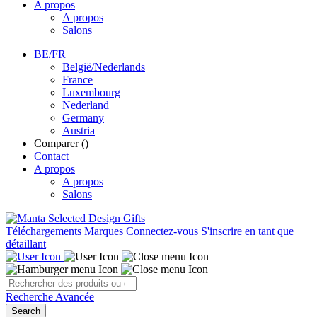
A propos
A propos
Salons
BE/FR
België/Nederlands
France
Luxembourg
Nederland
Germany
Austria
Comparer (
)
Contact
A propos
A propos
Salons
Téléchargements
Marques
Connectez-vous
S'inscrire en tant que
détaillant
Recherche Avancée
Search