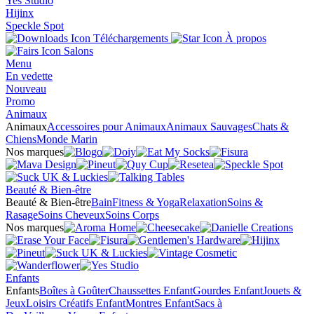
Yes Studio
Hijinx
Speckle Spot
Téléchargements
À propos
Salons
Menu
En vedette
Nouveau
Promo
Animaux
Animaux
Accessoires pour Animaux
Animaux Sauvages
Chats &
Chiens
Monde Marin
Nos marques
Beauté & Bien-être
Beauté & Bien-être
Bain
Fitness & Yoga
Relaxation
Soins &
Rasage
Soins Cheveux
Soins Corps
Nos marques
Enfants
Enfants
Boîtes à Goûter
Chaussettes Enfant
Gourdes Enfant
Jouets &
Jeux
Loisirs Créatifs Enfant
Montres Enfant
Sacs à