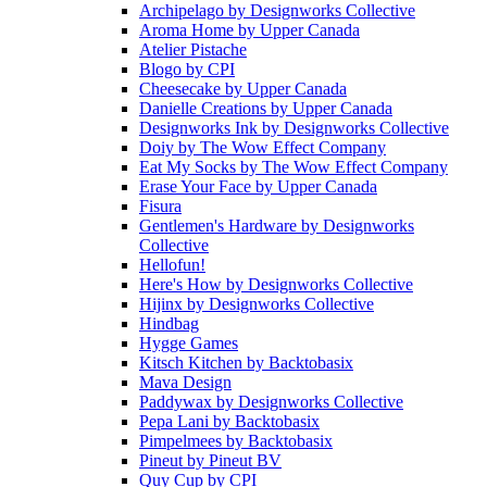
Archipelago
by
Designworks Collective
Aroma Home
by
Upper Canada
Atelier Pistache
Blogo
by
CPI
Cheesecake
by
Upper Canada
Danielle Creations
by
Upper Canada
Designworks Ink
by
Designworks Collective
Doiy
by
The Wow Effect Company
Eat My Socks
by
The Wow Effect Company
Erase Your Face
by
Upper Canada
Fisura
Gentlemen's Hardware
by
Designworks
Collective
Hellofun!
Here's How
by
Designworks Collective
Hijinx
by
Designworks Collective
Hindbag
Hygge Games
Kitsch Kitchen
by
Backtobasix
Mava Design
Paddywax
by
Designworks Collective
Pepa Lani
by
Backtobasix
Pimpelmees
by
Backtobasix
Pineut
by
Pineut BV
Quy Cup
by
CPI