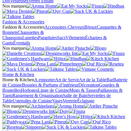
Dos
Veilleuses
Verres Enfant
Nos marques
Fashion & Accessories
Fashion & Accessories
Accessoires Cheveux
Bijoux
Casquettes &
Bonnets
Chaussettes &
Chaussons
Lunettes
Parapluies
Sacs
Vêtements
Écharpes &
Gants
Éventails
Nos marques
Home & Kitchen
Home & Kitchen
A emporter
Art de Servir
Art de la Table
Bar
Batterie
de Cuisine
Bougies & Parfums d’intérieur
Décoration
Gourdes &
Bouteilles
Horloges
Linge de Cuisine
Mugs & Tasses
Paillassons &
Tapis
Rangement & Organisation
Salle de Bain
Serviettes de
Table
Ustensiles de Cuisine
Vases
Verrerie
Éclairage
Nos marques