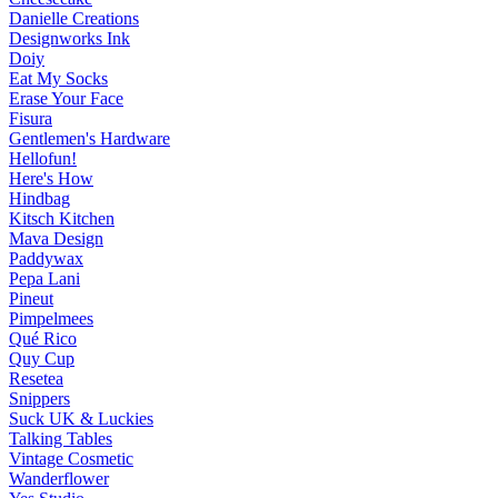
Danielle Creations
Designworks Ink
Doiy
Eat My Socks
Erase Your Face
Fisura
Gentlemen's Hardware
Hellofun!
Here's How
Hindbag
Kitsch Kitchen
Mava Design
Paddywax
Pepa Lani
Pineut
Pimpelmees
Qué Rico
Quy Cup
Resetea
Snippers
Suck UK & Luckies
Talking Tables
Vintage Cosmetic
Wanderflower