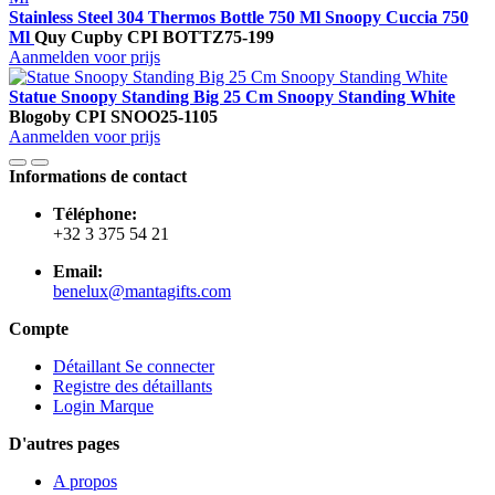
Stainless Steel 304 Thermos Bottle 750 Ml Snoopy Cuccia 750
Ml
Quy Cup
by CPI
BOTTZ75-199
Aanmelden voor prijs
Statue Snoopy Standing Big 25 Cm Snoopy Standing White
Blogo
by CPI
SNOO25-1105
Aanmelden voor prijs
Informations de contact
Téléphone:
+32 3 375 54 21
Email:
benelux@mantagifts.com
Compte
Détaillant Se connecter
Registre des détaillants
Login Marque
D'autres pages
A propos