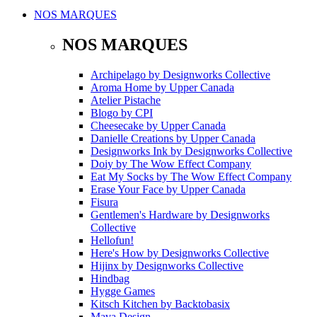
NOS MARQUES
NOS MARQUES
Archipelago
by
Designworks Collective
Aroma Home
by
Upper Canada
Atelier Pistache
Blogo
by
CPI
Cheesecake
by
Upper Canada
Danielle Creations
by
Upper Canada
Designworks Ink
by
Designworks Collective
Doiy
by
The Wow Effect Company
Eat My Socks
by
The Wow Effect Company
Erase Your Face
by
Upper Canada
Fisura
Gentlemen's Hardware
by
Designworks
Collective
Hellofun!
Here's How
by
Designworks Collective
Hijinx
by
Designworks Collective
Hindbag
Hygge Games
Kitsch Kitchen
by
Backtobasix
Mava Design