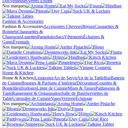
Dos
Veilleuses
Verres Enfant
Nos marques
Fashion & Accessories
Fashion & Accessories
Accessoires Cheveux
Bijoux
Casquettes &
Bonnets
Chaussettes &
Chaussons
Lunettes
Parapluies
Sacs
Vêtements
Écharpes &
Gants
Éventails
Nos marques
Home & Kitchen
Home & Kitchen
A emporter
Art de Servir
Art de la Table
Bar
Batterie
de Cuisine
Bougies & Parfums d’intérieur
Décoration
Gourdes &
Bouteilles
Horloges
Linge de Cuisine
Mugs & Tasses
Paillassons &
Tapis
Rangement & Organisation
Salle de Bain
Serviettes de
Table
Ustensiles de Cuisine
Vases
Verrerie
Éclairage
Nos marques