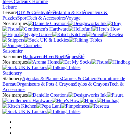
Idées Cadeaux Homme
Leisure
Leisure
DIY & Créativité
Fête
Jardin & Extérieur
Jeux &
Puzzles
Sport
Tech & Accessoires
Voyage
Nos marques
Saisonnier
Saisonnier
Halloween
Hiver
Noël
Pâques
Été
Nos marques
Stationery
Stationery
Agendas & Planners
Carnets & Cahiers
Fournitures de
Bureau
Organiseurs & Pots à Crayons
Stylos & Crayons
Tech &
Accessoires
Nos marques