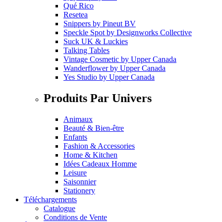
Qué Rico
Resetea
Snippers
by
Pineut BV
Speckle Spot
by
Designworks Collective
Suck UK & Luckies
Talking Tables
Vintage Cosmetic
by
Upper Canada
Wanderflower
by
Upper Canada
Yes Studio
by
Upper Canada
Produits Par Univers
Animaux
Beauté & Bien-être
Enfants
Fashion & Accessories
Home & Kitchen
Idées Cadeaux Homme
Leisure
Saisonnier
Stationery
Téléchargements
Catalogue
Conditions de Vente