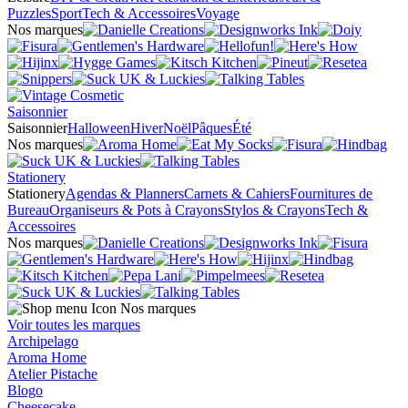
Puzzles
Sport
Tech & Accessoires
Voyage
Nos marques
Saisonnier
Saisonnier
Halloween
Hiver
Noël
Pâques
Été
Nos marques
Stationery
Stationery
Agendas & Planners
Carnets & Cahiers
Fournitures de
Bureau
Organiseurs & Pots à Crayons
Stylos & Crayons
Tech &
Accessoires
Nos marques
Nos marques
Voir toutes les marques
Archipelago
Aroma Home
Atelier Pistache
Blogo
Cheesecake