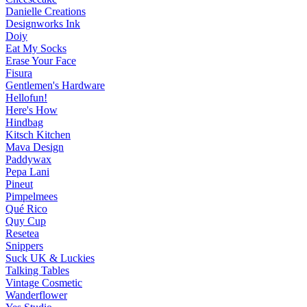
Danielle Creations
Designworks Ink
Doiy
Eat My Socks
Erase Your Face
Fisura
Gentlemen's Hardware
Hellofun!
Here's How
Hindbag
Kitsch Kitchen
Mava Design
Paddywax
Pepa Lani
Pineut
Pimpelmees
Qué Rico
Quy Cup
Resetea
Snippers
Suck UK & Luckies
Talking Tables
Vintage Cosmetic
Wanderflower