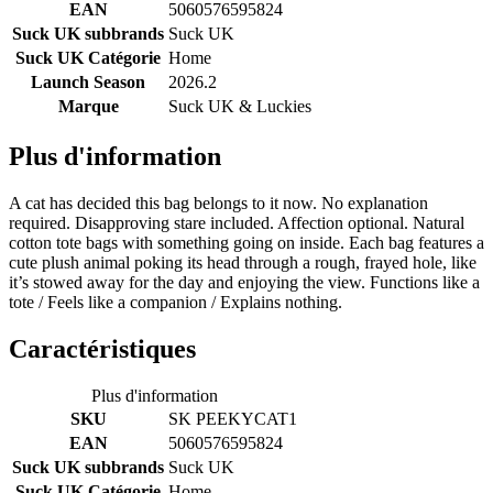
EAN
5060576595824
Suck UK subbrands
Suck UK
Suck UK Catégorie
Home
Launch Season
2026.2
Marque
Suck UK & Luckies
Plus d'information
A cat has decided this bag belongs to it now. No explanation
required. Disapproving stare included. Affection optional. Natural
cotton tote bags with something going on inside. Each bag features a
cute plush animal poking its head through a rough, frayed hole, like
it’s stowed away for the day and enjoying the view. Functions like a
tote / Feels like a companion / Explains nothing.
Caractéristiques
Plus d'information
SKU
SK PEEKYCAT1
EAN
5060576595824
Suck UK subbrands
Suck UK
Suck UK Catégorie
Home