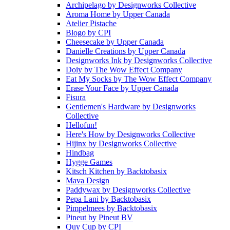
Archipelago
by
Designworks Collective
Aroma Home
by
Upper Canada
Atelier Pistache
Blogo
by
CPI
Cheesecake
by
Upper Canada
Danielle Creations
by
Upper Canada
Designworks Ink
by
Designworks Collective
Doiy
by
The Wow Effect Company
Eat My Socks
by
The Wow Effect Company
Erase Your Face
by
Upper Canada
Fisura
Gentlemen's Hardware
by
Designworks
Collective
Hellofun!
Here's How
by
Designworks Collective
Hijinx
by
Designworks Collective
Hindbag
Hygge Games
Kitsch Kitchen
by
Backtobasix
Mava Design
Paddywax
by
Designworks Collective
Pepa Lani
by
Backtobasix
Pimpelmees
by
Backtobasix
Pineut
by
Pineut BV
Quy Cup
by
CPI