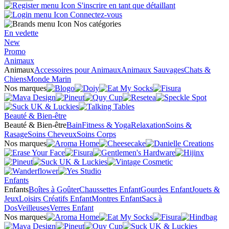
S'inscrire en tant que détaillant
Connectez-vous
Nos catégories
En vedette
New
Promo
Animaux
Animaux
Accessoires pour Animaux
Animaux Sauvages
Chats &
Chiens
Monde Marin
Nos marques
Beauté & Bien-être
Beauté & Bien-être
Bain
Fitness & Yoga
Relaxation
Soins &
Rasage
Soins Cheveux
Soins Corps
Nos marques
Enfants
Enfants
Boîtes à Goûter
Chaussettes Enfant
Gourdes Enfant
Jouets &
Jeux
Loisirs Créatifs Enfant
Montres Enfant
Sacs à
Dos
Veilleuses
Verres Enfant
Nos marques