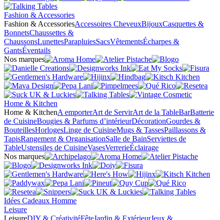
Fashion & Accessories
Fashion & Accessories
Accessoires Cheveux
Bijoux
Casquettes &
Bonnets
Chaussettes &
Chaussons
Lunettes
Parapluies
Sacs
Vêtements
Écharpes &
Gants
Éventails
Nos marques
Home & Kitchen
Home & Kitchen
A emporter
Art de Servir
Art de la Table
Bar
Batterie
de Cuisine
Bougies & Parfums d’intérieur
Décoration
Gourdes &
Bouteilles
Horloges
Linge de Cuisine
Mugs & Tasses
Paillassons &
Tapis
Rangement & Organisation
Salle de Bain
Serviettes de
Table
Ustensiles de Cuisine
Vases
Verrerie
Éclairage
Nos marques
Idées Cadeaux Homme
Leisure
Leisure
DIY & Créativité
Fête
Jardin & Extérieur
Jeux &