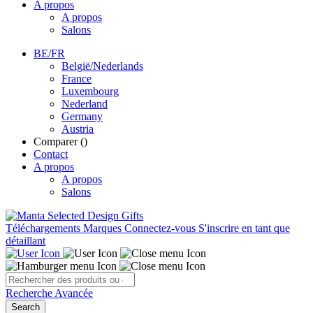
A propos
A propos
Salons
BE/FR
België/Nederlands
France
Luxembourg
Nederland
Germany
Austria
Comparer (
)
Contact
A propos
A propos
Salons
Téléchargements
Marques
Connectez-vous
S'inscrire en tant que
détaillant
Recherche Avancée
Search