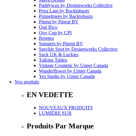
Paddywax
by
Designworks Collective
Pepa Lani
by
Backtobasix
Pimpelmees
by
Backtobasix
Pineut
by
Pineut BV
Qué Rico
Quy Cup
by
CPI
Resetea
Snippers
by
Pineut BV
Speckle Spot
by
Designworks Collective
Suck UK & Luckies
Talking Tables
Vintage Cosmetic
by
Upper Canada
Wanderflower
by
Upper Canada
Yes Studio
by
Upper Canada
Nos produits
EN VEDETTE
NOUVEAUX PRODUITS
LUMIÈRE SUR
Produits Par Marque