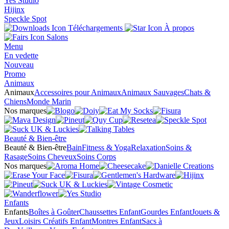
Yes Studio
Hijinx
Speckle Spot
Téléchargements
À propos
Salons
Menu
En vedette
Nouveau
Promo
Animaux
Animaux
Accessoires pour Animaux
Animaux Sauvages
Chats &
Chiens
Monde Marin
Nos marques
Beauté & Bien-être
Beauté & Bien-être
Bain
Fitness & Yoga
Relaxation
Soins &
Rasage
Soins Cheveux
Soins Corps
Nos marques
Enfants
Enfants
Boîtes à Goûter
Chaussettes Enfant
Gourdes Enfant
Jouets &
Jeux
Loisirs Créatifs Enfant
Montres Enfant
Sacs à