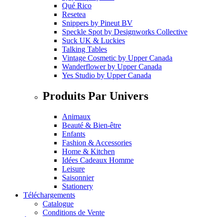
Qué Rico
Resetea
Snippers
by
Pineut BV
Speckle Spot
by
Designworks Collective
Suck UK & Luckies
Talking Tables
Vintage Cosmetic
by
Upper Canada
Wanderflower
by
Upper Canada
Yes Studio
by
Upper Canada
Produits Par Univers
Animaux
Beauté & Bien-être
Enfants
Fashion & Accessories
Home & Kitchen
Idées Cadeaux Homme
Leisure
Saisonnier
Stationery
Téléchargements
Catalogue
Conditions de Vente