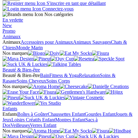
S'inscrire en tant que détaillant
Connectez-vous
Nos catégories
En vedette
New
Promo
Animaux
Animaux
Accessoires pour Animaux
Animaux Sauvages
Chats &
Chiens
Monde Marin
Nos marques
Beauté & Bien-être
Beauté & Bien-être
Bain
Fitness & Yoga
Relaxation
Soins &
Rasage
Soins Cheveux
Soins Corps
Nos marques
Enfants
Enfants
Boîtes à Goûter
Chaussettes Enfant
Gourdes Enfant
Jouets &
Jeux
Loisirs Créatifs Enfant
Montres Enfant
Sacs à
Dos
Veilleuses
Verres Enfant
Nos marques