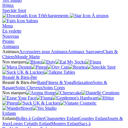
Yes Studio
Hijinx
Speckle Spot
Téléchargements
À propos
Salons
Menu
En vedette
Nouveau
Promo
Animaux
Animaux
Accessoires pour Animaux
Animaux Sauvages
Chats &
Chiens
Monde Marin
Nos marques
Beauté & Bien-être
Beauté & Bien-être
Bain
Fitness & Yoga
Relaxation
Soins &
Rasage
Soins Cheveux
Soins Corps
Nos marques
Enfants
Enfants
Boîtes à Goûter
Chaussettes Enfant
Gourdes Enfant
Jouets &
Jeux
Loisirs Créatifs Enfant
Montres Enfant
Sacs à