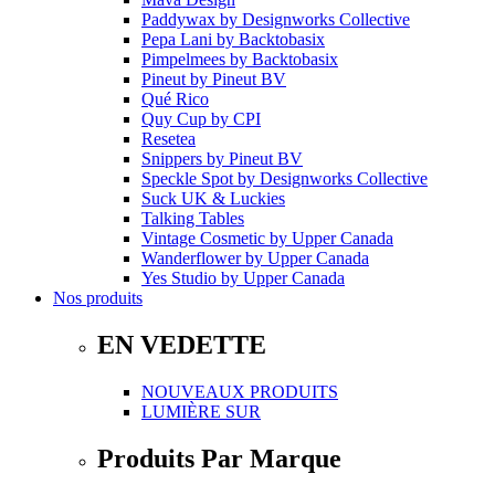
Paddywax
by
Designworks Collective
Pepa Lani
by
Backtobasix
Pimpelmees
by
Backtobasix
Pineut
by
Pineut BV
Qué Rico
Quy Cup
by
CPI
Resetea
Snippers
by
Pineut BV
Speckle Spot
by
Designworks Collective
Suck UK & Luckies
Talking Tables
Vintage Cosmetic
by
Upper Canada
Wanderflower
by
Upper Canada
Yes Studio
by
Upper Canada
Nos produits
EN VEDETTE
NOUVEAUX PRODUITS
LUMIÈRE SUR
Produits Par Marque