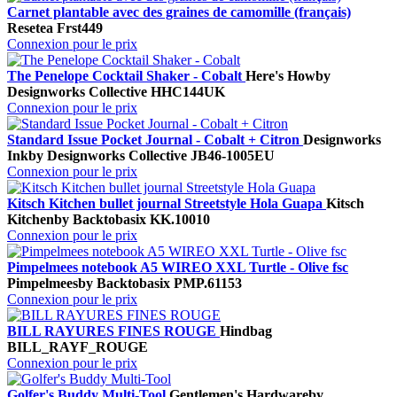
Carnet plantable avec des graines de camomille (français)
Resetea
Frst449
Connexion pour le prix
The Penelope Cocktail Shaker - Cobalt
Here's How
by
Designworks Collective
HHC144UK
Connexion pour le prix
Standard Issue Pocket Journal - Cobalt + Citron
Designworks
Ink
by Designworks Collective
JB46-1005EU
Connexion pour le prix
Kitsch Kitchen bullet journal Streetstyle Hola Guapa
Kitsch
Kitchen
by Backtobasix
KK.10010
Connexion pour le prix
Pimpelmees notebook A5 WIREO XXL Turtle - Olive fsc
Pimpelmees
by Backtobasix
PMP.61153
Connexion pour le prix
BILL RAYURES FINES ROUGE
Hindbag
BILL_RAYF_ROUGE
Connexion pour le prix
Golfer's Buddy Multi-Tool
Gentlemen's Hardware
by