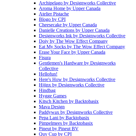
Archipelago
by
Designworks Collective
Aroma Home
by
Upper Canada
Atelier Pistache
Blogo
by
CPI
Cheesecake
by
Upper Canada
Danielle Creations
by
Upper Canada
Designworks Ink
by
Designworks Collective
Doiy
by
The Wow Effect Company
Eat My Socks
by
The Wow Effect Company
Erase Your Face
by
Upper Canada
Fisura
Gentlemen's Hardware
by
Designworks
Collective
Hellofun!
Here's How
by
Designworks Collective
Hijinx
by
Designworks Collective
Hindbag
Hygge Games
Kitsch Kitchen
by
Backtobasix
Mava Design
Paddywax
by
Designworks Collective
Pepa Lani
by
Backtobasix
Pimpelmees
by
Backtobasix
Pineut
by
Pineut BV
Quy Cup
by
CPI