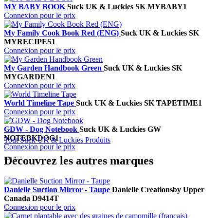
MY BABY BOOK
Suck UK & Luckies
SK MYBABY1
Connexion pour le prix
My Family Cook Book Red (ENG)
Suck UK & Luckies
SK
MYRECIPES1
Connexion pour le prix
My Garden Handbook Green
Suck UK & Luckies
SK
MYGARDEN1
Connexion pour le prix
World Timeline Tape
Suck UK & Luckies
SK TAPETIME1
Connexion pour le prix
GDW - Dog Notebook
Suck UK & Luckies
GW
NOTEBKDOG1
Tout Suck UK & Luckies Produits
Connexion pour le prix
Découvrez les autres marques
Danielle Suction Mirror - Taupe
Danielle Creations
by Upper
Canada
D9414T
Connexion pour le prix