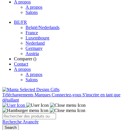
A propos
A propos
Salons
BE/FR
België/Nederlands
France
Luxembourg
Nederland
Germany
Austria
Comparer (
)
Contact
A propos
A propos
Salons
Téléchargements
Marques
Connectez-vous
S'inscrire en tant que
détaillant
Recherche Avancée
Search