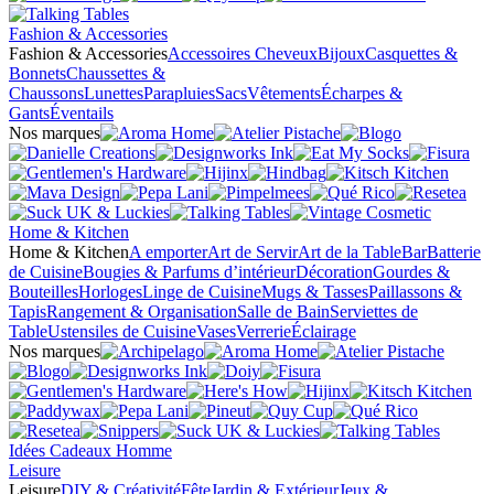
Fashion & Accessories
Fashion & Accessories
Accessoires Cheveux
Bijoux
Casquettes &
Bonnets
Chaussettes &
Chaussons
Lunettes
Parapluies
Sacs
Vêtements
Écharpes &
Gants
Éventails
Nos marques
Home & Kitchen
Home & Kitchen
A emporter
Art de Servir
Art de la Table
Bar
Batterie
de Cuisine
Bougies & Parfums d’intérieur
Décoration
Gourdes &
Bouteilles
Horloges
Linge de Cuisine
Mugs & Tasses
Paillassons &
Tapis
Rangement & Organisation
Salle de Bain
Serviettes de
Table
Ustensiles de Cuisine
Vases
Verrerie
Éclairage
Nos marques
Idées Cadeaux Homme
Leisure
Leisure
DIY & Créativité
Fête
Jardin & Extérieur
Jeux &