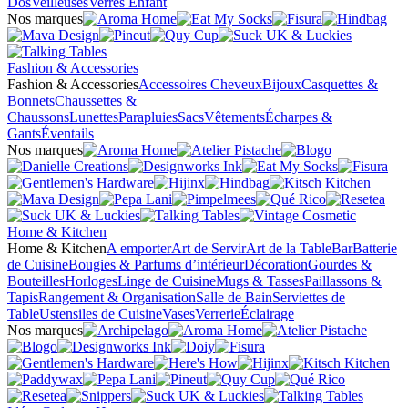
Dos
Veilleuses
Verres Enfant
Nos marques
Fashion & Accessories
Fashion & Accessories
Accessoires Cheveux
Bijoux
Casquettes &
Bonnets
Chaussettes &
Chaussons
Lunettes
Parapluies
Sacs
Vêtements
Écharpes &
Gants
Éventails
Nos marques
Home & Kitchen
Home & Kitchen
A emporter
Art de Servir
Art de la Table
Bar
Batterie
de Cuisine
Bougies & Parfums d’intérieur
Décoration
Gourdes &
Bouteilles
Horloges
Linge de Cuisine
Mugs & Tasses
Paillassons &
Tapis
Rangement & Organisation
Salle de Bain
Serviettes de
Table
Ustensiles de Cuisine
Vases
Verrerie
Éclairage
Nos marques