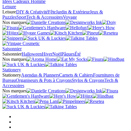
Idées Cadeaux Homme
Leisure
Leisure
DIY & Créativité
Fête
Jardin & Extérieur
Jeux &
Puzzles
Sport
Tech & Accessoires
Voyage
Nos marques
Saisonnier
Saisonnier
Halloween
Hiver
Noël
Pâques
Été
Nos marques
Stationery
Stationery
Agendas & Planners
Carnets & Cahiers
Fournitures de
Bureau
Organiseurs & Pots à Crayons
Stylos & Crayons
Tech &
Accessoires
Nos marques