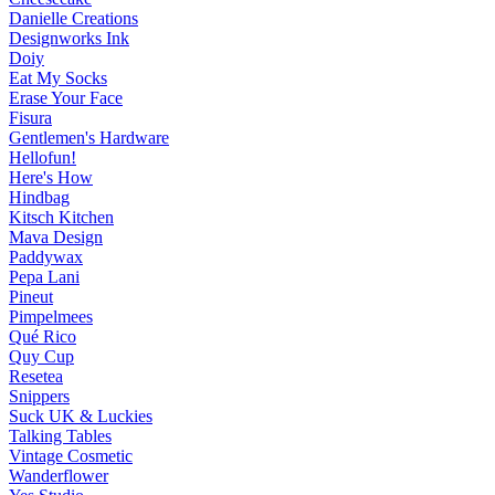
Danielle Creations
Designworks Ink
Doiy
Eat My Socks
Erase Your Face
Fisura
Gentlemen's Hardware
Hellofun!
Here's How
Hindbag
Kitsch Kitchen
Mava Design
Paddywax
Pepa Lani
Pineut
Pimpelmees
Qué Rico
Quy Cup
Resetea
Snippers
Suck UK & Luckies
Talking Tables
Vintage Cosmetic
Wanderflower