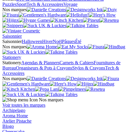
Puzzles
Sport
Tech & Accessoires
Voyage
Nos marques
Saisonnier
Saisonnier
Halloween
Hiver
Noël
Pâques
Été
Nos marques
Stationery
Stationery
Agendas & Planners
Carnets & Cahiers
Fournitures de
Bureau
Organiseurs & Pots à Crayons
Stylos & Crayons
Tech &
Accessoires
Nos marques
Nos marques
Voir toutes les marques
Archipelago
Aroma Home
Atelier Pistache
Blogo
Cheesecake