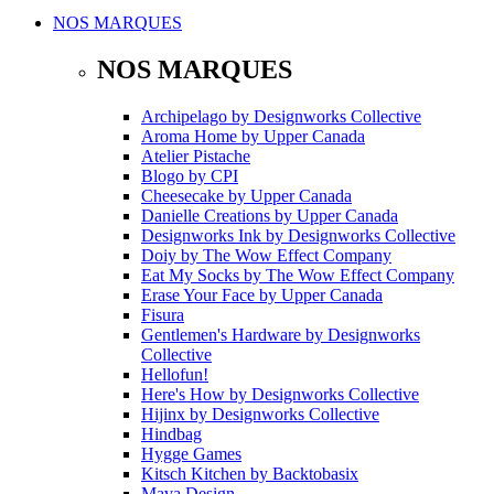
NOS MARQUES
NOS MARQUES
Archipelago
by
Designworks Collective
Aroma Home
by
Upper Canada
Atelier Pistache
Blogo
by
CPI
Cheesecake
by
Upper Canada
Danielle Creations
by
Upper Canada
Designworks Ink
by
Designworks Collective
Doiy
by
The Wow Effect Company
Eat My Socks
by
The Wow Effect Company
Erase Your Face
by
Upper Canada
Fisura
Gentlemen's Hardware
by
Designworks
Collective
Hellofun!
Here's How
by
Designworks Collective
Hijinx
by
Designworks Collective
Hindbag
Hygge Games
Kitsch Kitchen
by
Backtobasix
Mava Design