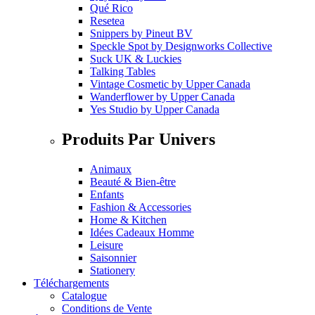
Qué Rico
Resetea
Snippers
by
Pineut BV
Speckle Spot
by
Designworks Collective
Suck UK & Luckies
Talking Tables
Vintage Cosmetic
by
Upper Canada
Wanderflower
by
Upper Canada
Yes Studio
by
Upper Canada
Produits Par Univers
Animaux
Beauté & Bien-être
Enfants
Fashion & Accessories
Home & Kitchen
Idées Cadeaux Homme
Leisure
Saisonnier
Stationery
Téléchargements
Catalogue
Conditions de Vente