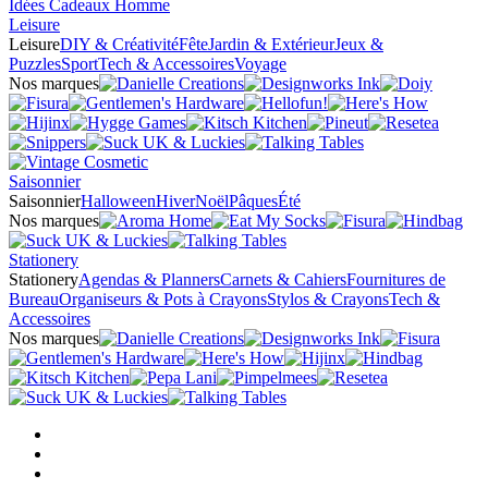
Idées Cadeaux Homme
Leisure
Leisure
DIY & Créativité
Fête
Jardin & Extérieur
Jeux &
Puzzles
Sport
Tech & Accessoires
Voyage
Nos marques
Saisonnier
Saisonnier
Halloween
Hiver
Noël
Pâques
Été
Nos marques
Stationery
Stationery
Agendas & Planners
Carnets & Cahiers
Fournitures de
Bureau
Organiseurs & Pots à Crayons
Stylos & Crayons
Tech &
Accessoires
Nos marques