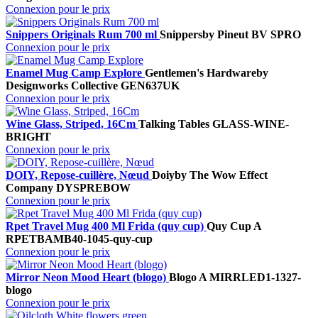
Connexion pour le prix
Snippers Originals Rum 700 ml
Snippers
by Pineut BV
SPRO
Connexion pour le prix
Enamel Mug Camp Explore
Gentlemen's Hardware
by
Designworks Collective
GEN637UK
Connexion pour le prix
Wine Glass, Striped, 16Cm
Talking Tables
GLASS-WINE-
BRIGHT
Connexion pour le prix
DOIY, Repose-cuillère, Nœud
Doiy
by The Wow Effect
Company
DYSPREBOW
Connexion pour le prix
Rpet Travel Mug 400 Ml Frida (quy cup)
Quy Cup A
RPETBAMB40-1045-quy-cup
Connexion pour le prix
Mirror Neon Mood Heart (blogo)
Blogo A
MIRRLED1-1327-
blogo
Connexion pour le prix