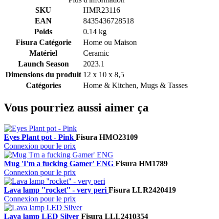
SKU
HMR23116
EAN
8435436728518
Poids
0.14 kg
Fisura Catégorie
Home ou Maison
Matériel
Ceramic
Launch Season
2023.1
Dimensions du produit
12 x 10 x 8,5
Catégories
Home & Kitchen, Mugs & Tasses
Vous pourriez aussi aimer ça
Eyes Plant pot - Pink
Fisura
HMO23109
Connexion pour le prix
Mug 'I'm a fucking Gamer' ENG
Fisura
HM1789
Connexion pour le prix
Lava lamp ''rocket'' - very peri
Fisura
LLR2420419
Connexion pour le prix
Lava lamp LED Silver
Fisura
LLL2410354