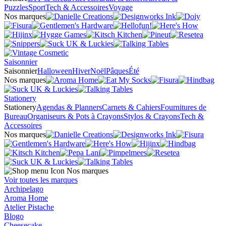
Puzzles
Sport
Tech & Accessoires
Voyage
Nos marques
Saisonnier
Saisonnier
Halloween
Hiver
Noël
Pâques
Été
Nos marques
Stationery
Stationery
Agendas & Planners
Carnets & Cahiers
Fournitures de
Bureau
Organiseurs & Pots à Crayons
Stylos & Crayons
Tech &
Accessoires
Nos marques
Nos marques
Voir toutes les marques
Archipelago
Aroma Home
Atelier Pistache
Blogo
Cheesecake