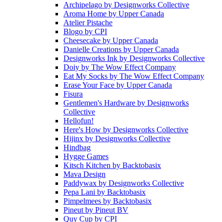
Archipelago
by
Designworks Collective
Aroma Home
by
Upper Canada
Atelier Pistache
Blogo
by
CPI
Cheesecake
by
Upper Canada
Danielle Creations
by
Upper Canada
Designworks Ink
by
Designworks Collective
Doiy
by
The Wow Effect Company
Eat My Socks
by
The Wow Effect Company
Erase Your Face
by
Upper Canada
Fisura
Gentlemen's Hardware
by
Designworks
Collective
Hellofun!
Here's How
by
Designworks Collective
Hijinx
by
Designworks Collective
Hindbag
Hygge Games
Kitsch Kitchen
by
Backtobasix
Mava Design
Paddywax
by
Designworks Collective
Pepa Lani
by
Backtobasix
Pimpelmees
by
Backtobasix
Pineut
by
Pineut BV
Quy Cup
by
CPI