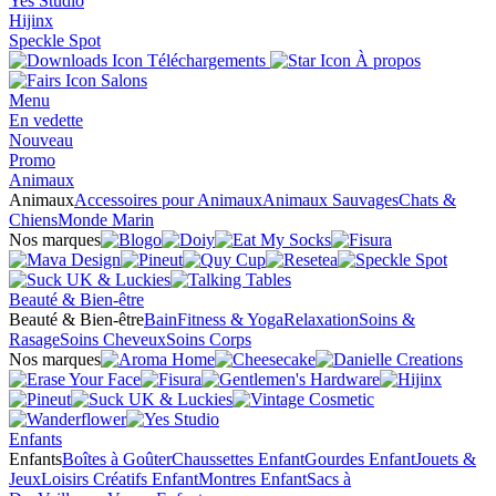
Yes Studio
Hijinx
Speckle Spot
Téléchargements
À propos
Salons
Menu
En vedette
Nouveau
Promo
Animaux
Animaux
Accessoires pour Animaux
Animaux Sauvages
Chats &
Chiens
Monde Marin
Nos marques
Beauté & Bien-être
Beauté & Bien-être
Bain
Fitness & Yoga
Relaxation
Soins &
Rasage
Soins Cheveux
Soins Corps
Nos marques
Enfants
Enfants
Boîtes à Goûter
Chaussettes Enfant
Gourdes Enfant
Jouets &
Jeux
Loisirs Créatifs Enfant
Montres Enfant
Sacs à