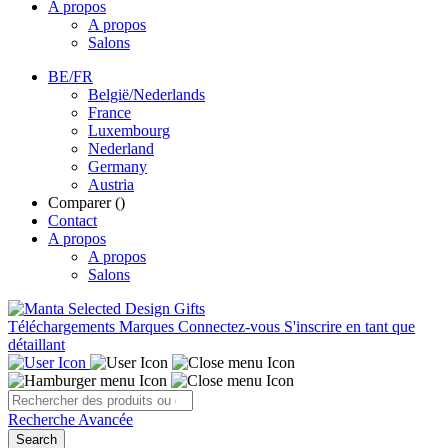
A propos
A propos
Salons
BE/FR
België/Nederlands
France
Luxembourg
Nederland
Germany
Austria
Comparer (
)
Contact
A propos
A propos
Salons
Téléchargements
Marques
Connectez-vous
S'inscrire en tant que
détaillant
Recherche Avancée
Search