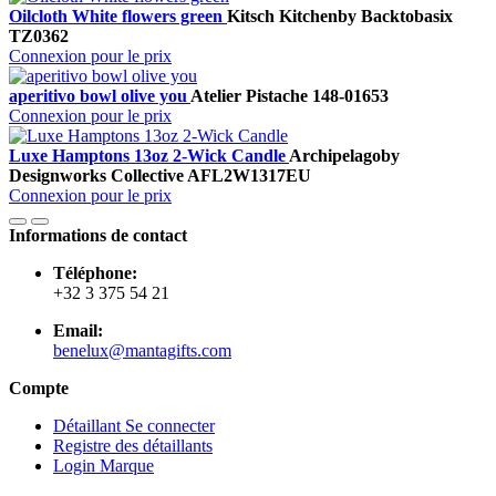
Oilcloth White flowers green
Kitsch Kitchen
by Backtobasix
TZ0362
Connexion pour le prix
aperitivo bowl olive you
Atelier Pistache
148-01653
Connexion pour le prix
Luxe Hamptons 13oz 2-Wick Candle
Archipelago
by
Designworks Collective
AFL2W1317EU
Connexion pour le prix
Informations de contact
Téléphone:
+32 3 375 54 21
Email:
benelux@mantagifts.com
Compte
Détaillant Se connecter
Registre des détaillants
Login Marque