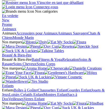
S'inscrire en tant que détaillant
Connectez-vous
Nos catégories
En vedette
New
Promo
Animaux
Animaux
Accessoires pour Animaux
Animaux Sauvages
Chats &
Chiens
Monde Marin
Nos marques
Beauté & Bien-être
Beauté & Bien-être
Bain
Fitness & Yoga
Relaxation
Soins &
Rasage
Soins Cheveux
Soins Corps
Nos marques
Enfants
Enfants
Boîtes à Goûter
Chaussettes Enfant
Gourdes Enfant
Jouets &
Jeux
Loisirs Créatifs Enfant
Montres Enfant
Sacs à
Dos
Veilleuses
Verres Enfant
Nos marques