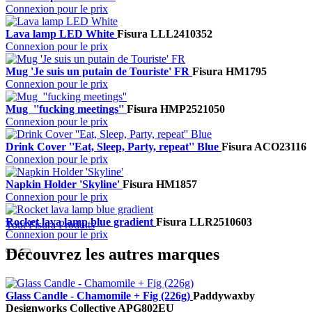
Connexion pour le prix
Lava lamp LED White
Fisura
LLL2410352
Connexion pour le prix
Mug 'Je suis un putain de Touriste' FR
Fisura
HM1795
Connexion pour le prix
Mug ''fucking meetings''
Fisura
HMP2521050
Connexion pour le prix
Drink Cover ''Eat, Sleep, Party, repeat'' Blue
Fisura
ACO23116
Connexion pour le prix
Napkin Holder 'Skyline'
Fisura
HM1857
Connexion pour le prix
Rocket lava lamp blue gradient
Fisura
LLR2510603
Tout Fisura Produits
Connexion pour le prix
Découvrez les autres marques
Glass Candle - Chamomile + Fig (226g)
Paddywax
by
Designworks Collective
APG802EU