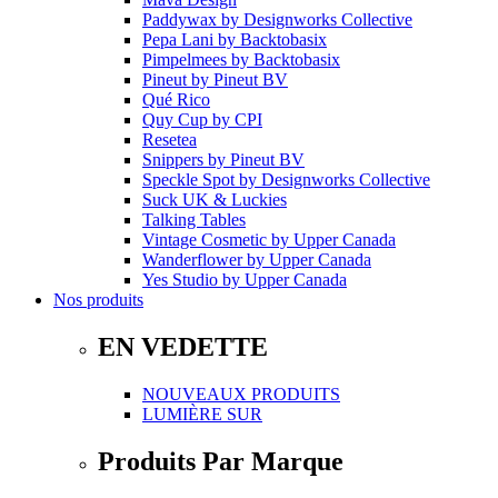
Paddywax
by
Designworks Collective
Pepa Lani
by
Backtobasix
Pimpelmees
by
Backtobasix
Pineut
by
Pineut BV
Qué Rico
Quy Cup
by
CPI
Resetea
Snippers
by
Pineut BV
Speckle Spot
by
Designworks Collective
Suck UK & Luckies
Talking Tables
Vintage Cosmetic
by
Upper Canada
Wanderflower
by
Upper Canada
Yes Studio
by
Upper Canada
Nos produits
EN VEDETTE
NOUVEAUX PRODUITS
LUMIÈRE SUR
Produits Par Marque