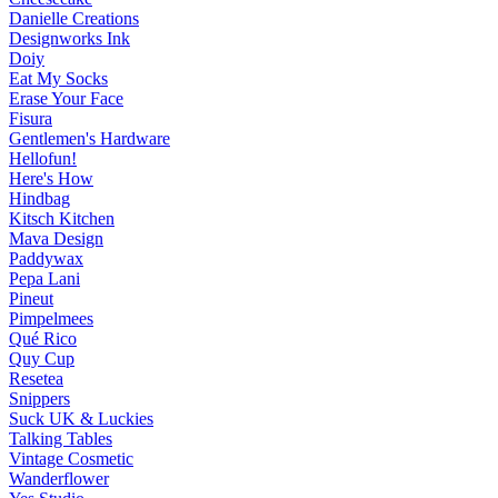
Danielle Creations
Designworks Ink
Doiy
Eat My Socks
Erase Your Face
Fisura
Gentlemen's Hardware
Hellofun!
Here's How
Hindbag
Kitsch Kitchen
Mava Design
Paddywax
Pepa Lani
Pineut
Pimpelmees
Qué Rico
Quy Cup
Resetea
Snippers
Suck UK & Luckies
Talking Tables
Vintage Cosmetic
Wanderflower