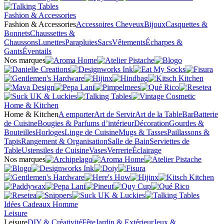
Fashion & Accessories
Fashion & Accessories
Accessoires Cheveux
Bijoux
Casquettes &
Bonnets
Chaussettes &
Chaussons
Lunettes
Parapluies
Sacs
Vêtements
Écharpes &
Gants
Éventails
Nos marques
Home & Kitchen
Home & Kitchen
A emporter
Art de Servir
Art de la Table
Bar
Batterie
de Cuisine
Bougies & Parfums d’intérieur
Décoration
Gourdes &
Bouteilles
Horloges
Linge de Cuisine
Mugs & Tasses
Paillassons &
Tapis
Rangement & Organisation
Salle de Bain
Serviettes de
Table
Ustensiles de Cuisine
Vases
Verrerie
Éclairage
Nos marques
Idées Cadeaux Homme
Leisure
Leisure
DIY & Créativité
Fête
Jardin & Extérieur
Jeux &