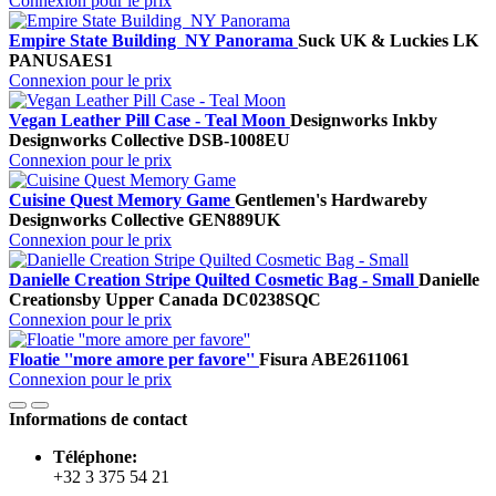
Connexion pour le prix
Empire State Building NY Panorama
Suck UK & Luckies
LK
PANUSAES1
Connexion pour le prix
Vegan Leather Pill Case - Teal Moon
Designworks Ink
by
Designworks Collective
DSB-1008EU
Connexion pour le prix
Cuisine Quest Memory Game
Gentlemen's Hardware
by
Designworks Collective
GEN889UK
Connexion pour le prix
Danielle Creation Stripe Quilted Cosmetic Bag - Small
Danielle
Creations
by Upper Canada
DC0238SQC
Connexion pour le prix
Floatie ''more amore per favore''
Fisura
ABE2611061
Connexion pour le prix
Informations de contact
Téléphone:
+32 3 375 54 21