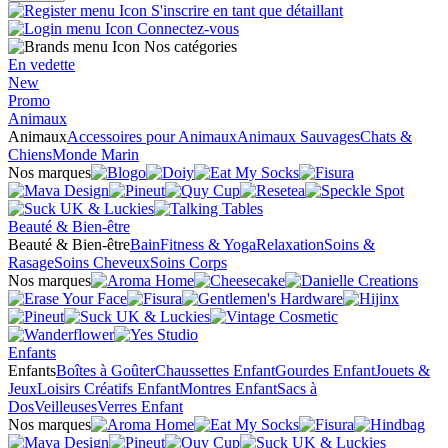
S'inscrire en tant que détaillant
Connectez-vous
Nos catégories
En vedette
New
Promo
Animaux
Animaux
Accessoires pour Animaux
Animaux Sauvages
Chats &
Chiens
Monde Marin
Nos marques
Beauté & Bien-être
Beauté & Bien-être
Bain
Fitness & Yoga
Relaxation
Soins &
Rasage
Soins Cheveux
Soins Corps
Nos marques
Enfants
Enfants
Boîtes à Goûter
Chaussettes Enfant
Gourdes Enfant
Jouets &
Jeux
Loisirs Créatifs Enfant
Montres Enfant
Sacs à
Dos
Veilleuses
Verres Enfant
Nos marques