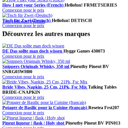
How I met your Series (French)
Hellofun!
FRMETSERIES
Connexion pour le prix
Tisch für Zwei (Deutsch)
Hellofun!
DETISCH
Tout Hellofun! Produits
Connexion pour le prix
Découvrez les autres marques
DE Das sollte man doch wissen
Hygge Games
430073
Connexion pour le prix
Snippers Originals Whisky, 350 ml
Pineut
by Pineut BV
SNRG03WH00
Connexion pour le prix
Bride Vibes, Napkin, 25 Cm, 21Pk, Fsc Mix
Talking Tables
BRIDE-CNAPKIN
Connexion pour le prix
Potager de Basilic pour la Cuisine (français)
Resetea
Frst207
Connexion pour le prix
Pineut liqueur | flask | Holy shot
Pineut
by Pineut BV
PIN013