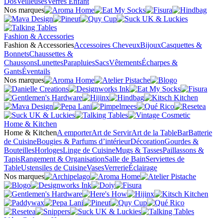
Dos
Veilleuses
Verres Enfant
Nos marques
Fashion & Accessories
Fashion & Accessories
Accessoires Cheveux
Bijoux
Casquettes &
Bonnets
Chaussettes &
Chaussons
Lunettes
Parapluies
Sacs
Vêtements
Écharpes &
Gants
Éventails
Nos marques
Home & Kitchen
Home & Kitchen
A emporter
Art de Servir
Art de la Table
Bar
Batterie
de Cuisine
Bougies & Parfums d’intérieur
Décoration
Gourdes &
Bouteilles
Horloges
Linge de Cuisine
Mugs & Tasses
Paillassons &
Tapis
Rangement & Organisation
Salle de Bain
Serviettes de
Table
Ustensiles de Cuisine
Vases
Verrerie
Éclairage
Nos marques