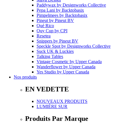
Paddywax
by
Designworks Collective
Pepa Lani
by
Backtobasix
Pimpelmees
by
Backtobasix
Pineut
by
Pineut BV
Qué Rico
Quy Cup
by
CPI
Resetea
Snippers
by
Pineut BV
Speckle Spot
by
Designworks Collective
Suck UK & Luckies
Talking Tables
Vintage Cosmetic
by
Upper Canada
Wanderflower
by
Upper Canada
Yes Studio
by
Upper Canada
Nos produits
EN VEDETTE
NOUVEAUX PRODUITS
LUMIÈRE SUR
Produits Par Marque