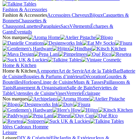
Fashion & Accessories
Fashion & Accessories
Accessoires Cheveux
Bijoux
Casquettes &
Bonnets
Chaussettes &
Chaussons
Lunettes
Parapluies
Sacs
Vêtements
Écharpes &
Gants
Éventails
Nos marques
Home & Kitchen
Home & Kitchen
A emporter
Art de Servir
Art de la Table
Bar
Batterie
de Cuisine
Bougies & Parfums d’intérieur
Décoration
Gourdes &
Bouteilles
Horloges
Linge de Cuisine
Mugs & Tasses
Paillassons &
Tapis
Rangement & Organisation
Salle de Bain
Serviettes de
Table
Ustensiles de Cuisine
Vases
Verrerie
Éclairage
Nos marques
Idées Cadeaux Homme
Leisure
Leisure
DIY & Créativité
Fête
Jardin & Extérieur
Jeux &