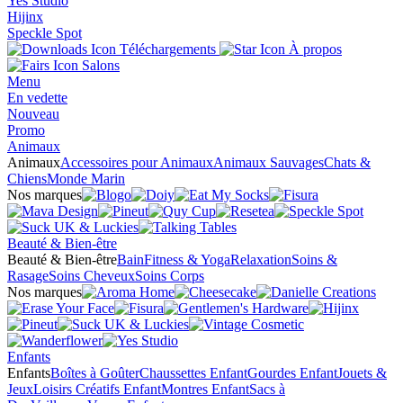
Yes Studio
Hijinx
Speckle Spot
Téléchargements
À propos
Salons
Menu
En vedette
Nouveau
Promo
Animaux
Animaux
Accessoires pour Animaux
Animaux Sauvages
Chats &
Chiens
Monde Marin
Nos marques
Beauté & Bien-être
Beauté & Bien-être
Bain
Fitness & Yoga
Relaxation
Soins &
Rasage
Soins Cheveux
Soins Corps
Nos marques
Enfants
Enfants
Boîtes à Goûter
Chaussettes Enfant
Gourdes Enfant
Jouets &
Jeux
Loisirs Créatifs Enfant
Montres Enfant
Sacs à