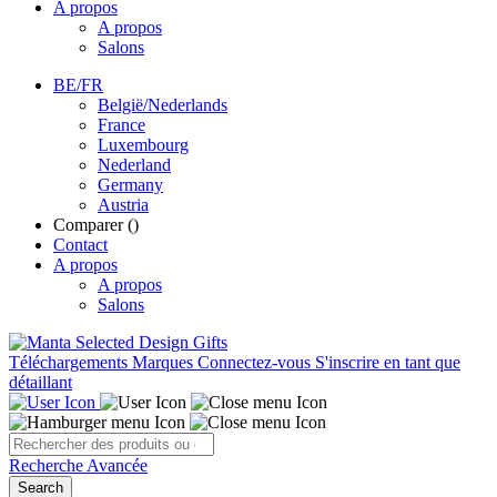
A propos
A propos
Salons
BE/FR
België/Nederlands
France
Luxembourg
Nederland
Germany
Austria
Comparer (
)
Contact
A propos
A propos
Salons
Téléchargements
Marques
Connectez-vous
S'inscrire en tant que
détaillant
Recherche Avancée
Search