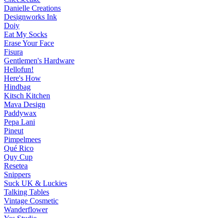
Danielle Creations
Designworks Ink
Doiy
Eat My Socks
Erase Your Face
Fisura
Gentlemen's Hardware
Hellofun!
Here's How
Hindbag
Kitsch Kitchen
Mava Design
Paddywax
Pepa Lani
Pineut
Pimpelmees
Qué Rico
Quy Cup
Resetea
Snippers
Suck UK & Luckies
Talking Tables
Vintage Cosmetic
Wanderflower