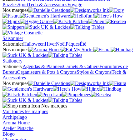
Puzzles
Sport
Tech & Accessoires
Voyage
Nos marques
Saisonnier
Saisonnier
Halloween
Hiver
Noël
Pâques
Été
Nos marques
Stationery
Stationery
Agendas & Planners
Carnets & Cahiers
Fournitures de
Bureau
Organiseurs & Pots à Crayons
Stylos & Crayons
Tech &
Accessoires
Nos marques
Nos marques
Voir toutes les marques
Archipelago
Aroma Home
Atelier Pistache
Blogo
Cheesecake