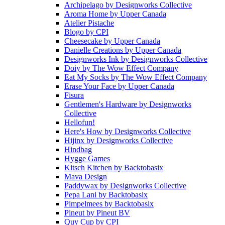
Archipelago
by
Designworks Collective
Aroma Home
by
Upper Canada
Atelier Pistache
Blogo
by
CPI
Cheesecake
by
Upper Canada
Danielle Creations
by
Upper Canada
Designworks Ink
by
Designworks Collective
Doiy
by
The Wow Effect Company
Eat My Socks
by
The Wow Effect Company
Erase Your Face
by
Upper Canada
Fisura
Gentlemen's Hardware
by
Designworks
Collective
Hellofun!
Here's How
by
Designworks Collective
Hijinx
by
Designworks Collective
Hindbag
Hygge Games
Kitsch Kitchen
by
Backtobasix
Mava Design
Paddywax
by
Designworks Collective
Pepa Lani
by
Backtobasix
Pimpelmees
by
Backtobasix
Pineut
by
Pineut BV
Quy Cup
by
CPI