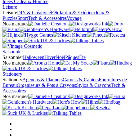
Idées Cadeaux Homme
Leisure
Leisure
DIY & Créativité
Fête
Jardin & Extérieur
Jeux &
Puzzles
Sport
Tech & Accessoires
Voyage
Nos marques
Saisonnier
Saisonnier
Halloween
Hiver
Noël
Pâques
Été
Nos marques
Stationery
Stationery
Agendas & Planners
Carnets & Cahiers
Fournitures de
Bureau
Organiseurs & Pots à Crayons
Stylos & Crayons
Tech &
Accessoires
Nos marques