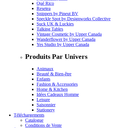
Qué Rico
Resetea
Snippers
by
Pineut BV
Speckle Spot
by
Designworks Collective
Suck UK & Luckies
Talking Tables
Vintage Cosmetic
by
Upper Canada
Wanderflower
by
Upper Canada
Yes Studio
by
Upper Canada
Produits Par Univers
Animaux
Beauté & Bien-être
Enfants
Fashion & Accessories
Home & Kitchen
Idées Cadeaux Homme
Leisure
Saisonnier
Stationery
Téléchargements
Catalogue
Conditions de Vente