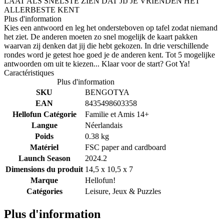
LAAT ALS SNELSTE ZIEN DAT JIJ JE VRIENDEN HET
ALLERBESTE KENT
Plus d'information
Kies een antwoord en leg het ondersteboven op tafel zodat niemand
het ziet. De anderen moeten zo snel mogelijk de kaart pakken
waarvan zij denken dat jij die hebt gekozen. In drie verschillende
rondes word je getest hoe goed je de anderen kent. Tot 5 mogelijke
antwoorden om uit te kiezen... Klaar voor de start? Got Ya!
Caractéristiques
Plus d'information
SKU
BENGOTYA
EAN
8435498603358
Hellofun Catégorie
Familie et Amis 14+
Langue
Néerlandais
Poids
0.38 kg
Matériel
FSC paper and cardboard
Launch Season
2024.2
Dimensions du produit
14,5 x 10,5 x 7
Marque
Hellofun!
Catégories
Leisure, Jeux & Puzzles
Plus d'information