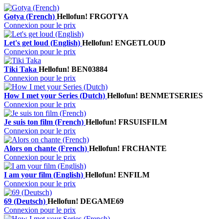
Gotya (French)
Hellofun!
FRGOTYA
Connexion pour le prix
Let's get loud (English)
Hellofun!
ENGETLOUD
Connexion pour le prix
Tiki Taka
Hellofun!
BEN03884
Connexion pour le prix
How I met your Series (Dutch)
Hellofun!
BENMETSERIES
Connexion pour le prix
Je suis ton film (French)
Hellofun!
FRSUISFILM
Connexion pour le prix
Alors on chante (French)
Hellofun!
FRCHANTE
Connexion pour le prix
I am your film (English)
Hellofun!
ENFILM
Connexion pour le prix
69 (Deutsch)
Hellofun!
DEGAME69
Connexion pour le prix