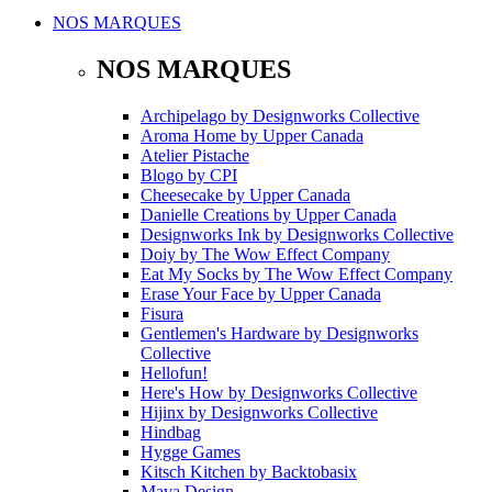
NOS MARQUES
NOS MARQUES
Archipelago
by
Designworks Collective
Aroma Home
by
Upper Canada
Atelier Pistache
Blogo
by
CPI
Cheesecake
by
Upper Canada
Danielle Creations
by
Upper Canada
Designworks Ink
by
Designworks Collective
Doiy
by
The Wow Effect Company
Eat My Socks
by
The Wow Effect Company
Erase Your Face
by
Upper Canada
Fisura
Gentlemen's Hardware
by
Designworks
Collective
Hellofun!
Here's How
by
Designworks Collective
Hijinx
by
Designworks Collective
Hindbag
Hygge Games
Kitsch Kitchen
by
Backtobasix
Mava Design