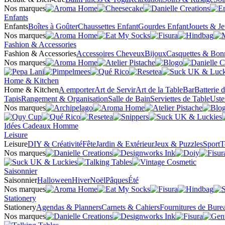
Nos marques
Enfants
Enfants
Boîtes à Goûter
Chaussettes Enfant
Gourdes Enfant
Jouets & J
Nos marques
Fashion & Accessories
Fashion & Accessories
Accessoires Cheveux
Bijoux
Casquettes & Bon
Nos marques
Home & Kitchen
Home & Kitchen
A emporter
Art de Servir
Art de la Table
Bar
Batterie 
Tapis
Rangement & Organisation
Salle de Bain
Serviettes de Table
Uste
Nos marques
Idées Cadeaux Homme
Leisure
Leisure
DIY & Créativité
Fête
Jardin & Extérieur
Jeux & Puzzles
Sport
T
Nos marques
Saisonnier
Saisonnier
Halloween
Hiver
Noël
Pâques
Été
Nos marques
Stationery
Stationery
Agendas & Planners
Carnets & Cahiers
Fournitures de Bure
Nos marques