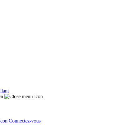
llant
Connectez-vous