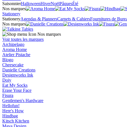
Saisonnier
Halloween
Hiver
Noël
Pâques
Été
Nos marques
Stationery
Stationery
Agendas & Planners
Carnets & Cahiers
Fournitures de Bure
Nos marques
Nos marques
Voir toutes les marques
Archipelago
Aroma Home
Atelier Pistache
Blogo
Cheesecake
Danielle Creations
Designworks Ink
Doiy
Eat My Socks
Erase Your Face
Fisura
Gentlemen's Hardware
Hellofun!
Here's How
Hindbag
Kitsch Kitchen
Mava Design