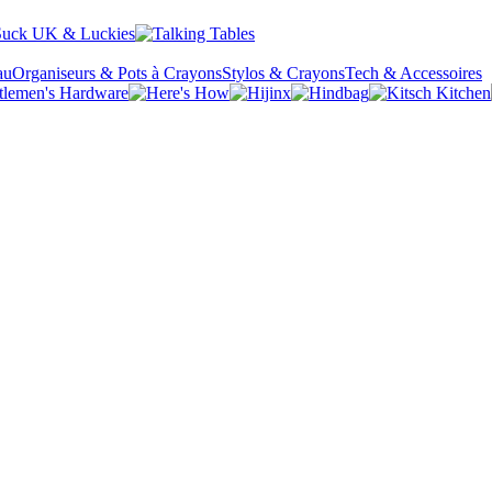
au
Organiseurs & Pots à Crayons
Stylos & Crayons
Tech & Accessoires