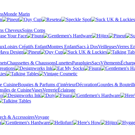
ns
Monde Marin
ns Cheveux
Soins Corps
eux
Loisirs Créatifs Enfant
Montres Enfant
Sacs à Dos
Veilleuses
Verres En
nets
Chaussettes & Chaussons
Lunettes
Parapluies
Sacs
Vêtements
Écharp
de Cuisine
Bougies & Parfums d’intérieur
Décoration
Gourdes & Bouteill
nsiles de Cuisine
Vases
Verrerie
Éclairage
ech & Accessoires
Voyage