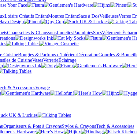
eux
Loisirs Créatifs Enfant
Montres Enfant
Sacs à Dos
Veilleuses
Verres En
nets
Chaussettes & Chaussons
Lunettes
Parapluies
Sacs
Vêtements
Écharp
de Cuisine
Bougies & Parfums d’intérieur
Décoration
Gourdes & Bouteill
nsiles de Cuisine
Vases
Verrerie
Éclairage
ech & Accessoires
Voyage
au
Organiseurs & Pots à Crayons
Stylos & Crayons
Tech & Accessoires