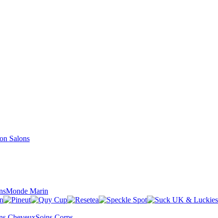
Salons
ns
Monde Marin
ns Cheveux
Soins Corps