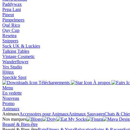
Paddywax
Pepa Lani
Pineut
Pimpelmees
Qué Rico
Quy Cup
Resetea
Snippers
Suck UK & Luckies
Talking Tables
Vintage Cosmetic
Wanderflower
Yes Studio
Hijinx
Speckle Spot
Téléchargements
À propos
Menu
En vedette
Nouveau
Promo
Animaux
Animaux
Accessoires pour Animaux
Animaux Sauvages
Chats & Chie
Nos marques
Beauté & Bien-être
Beauté & Bien-être
Bain
Fitness & Yoga
Relaxation
Soins & Rasage
Soi