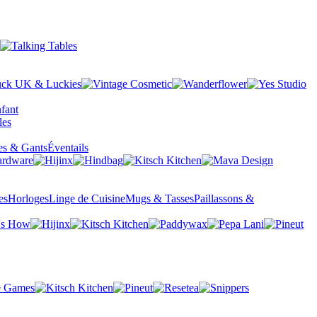
fant
es & Gants
Éventails
es
Horloges
Linge de Cuisine
Mugs & Tasses
Paillassons &