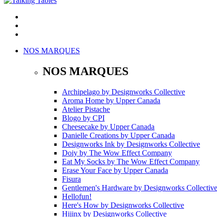
NOS MARQUES
NOS MARQUES
Archipelago
by
Designworks Collective
Aroma Home
by
Upper Canada
Atelier Pistache
Blogo
by
CPI
Cheesecake
by
Upper Canada
Danielle Creations
by
Upper Canada
Designworks Ink
by
Designworks Collective
Doiy
by
The Wow Effect Company
Eat My Socks
by
The Wow Effect Company
Erase Your Face
by
Upper Canada
Fisura
Gentlemen's Hardware
by
Designworks Collectiv
Hellofun!
Here's How
by
Designworks Collective
Hijinx
by
Designworks Collective