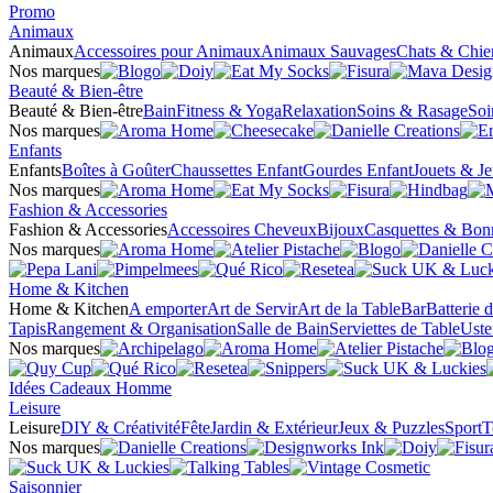
Promo
Animaux
Animaux
Accessoires pour Animaux
Animaux Sauvages
Chats & Chie
Nos marques
Beauté & Bien-être
Beauté & Bien-être
Bain
Fitness & Yoga
Relaxation
Soins & Rasage
Soi
Nos marques
Enfants
Enfants
Boîtes à Goûter
Chaussettes Enfant
Gourdes Enfant
Jouets & J
Nos marques
Fashion & Accessories
Fashion & Accessories
Accessoires Cheveux
Bijoux
Casquettes & Bon
Nos marques
Home & Kitchen
Home & Kitchen
A emporter
Art de Servir
Art de la Table
Bar
Batterie 
Tapis
Rangement & Organisation
Salle de Bain
Serviettes de Table
Uste
Nos marques
Idées Cadeaux Homme
Leisure
Leisure
DIY & Créativité
Fête
Jardin & Extérieur
Jeux & Puzzles
Sport
T
Nos marques
Saisonnier