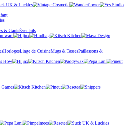
fant
es & Gants
Éventails
es
Horloges
Linge de Cuisine
Mugs & Tasses
Paillassons &