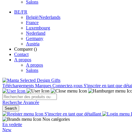
Salons
BE/FR
België/Nederlands
France
Luxembourg
Nederland
Germany
Austria
Comparer (
)
Contact
A propos
A propos
Salons
Téléchargements
Marques
Connectez-vous
S'inscrire en tant que détai
Recherche Avancée
Search
S'inscrire en tant que détaillant
Nos catégories
En vedette
New