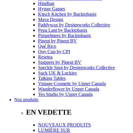
Hindbag
Hygge Games
Kitsch Kitchen
by
Backtobasix
Mava Design
Paddywax
by
Designworks Collective
Pepa Lani
by
Backtobasix
Pimpelmees
by
Backtobasix
Pineut
by
Pineut BV
Qué Rico
Quy Cup
by
CPI
Resetea
Snippers
by
Pineut BV
Speckle Spot
by
Designworks Collective
Suck UK & Luckies
Talking Tables
Vintage Cosmetic
by
Upper Canada
Wanderflower
by
Upper Canada
Yes Studio
by
Upper Canada
Nos produits
EN VEDETTE
NOUVEAUX PRODUITS
LUMIÈRE SUR