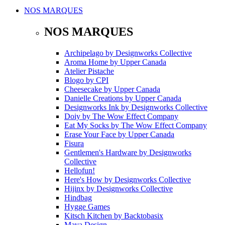
NOS MARQUES
NOS MARQUES
Archipelago
by
Designworks Collective
Aroma Home
by
Upper Canada
Atelier Pistache
Blogo
by
CPI
Cheesecake
by
Upper Canada
Danielle Creations
by
Upper Canada
Designworks Ink
by
Designworks Collective
Doiy
by
The Wow Effect Company
Eat My Socks
by
The Wow Effect Company
Erase Your Face
by
Upper Canada
Fisura
Gentlemen's Hardware
by
Designworks
Collective
Hellofun!
Here's How
by
Designworks Collective
Hijinx
by
Designworks Collective
Hindbag
Hygge Games
Kitsch Kitchen
by
Backtobasix
Mava Design