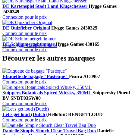
DE Kartenspiel Stadt Land Klugscheisser
Hygge Games
2430349
Connexion pour le prix
DE Quizfieber Original
Hygge Games
2430325
Connexion pour le prix
DE Schlimmergehtimmer
Hygge Games
430165
Tout Hygge Games Produits
Connexion pour le prix
Découvrez les autres marques
Etiquette de bagage "Pastèque"
Fisura
AC0907
Connexion pour le prix
Snippers Botanicals Spiced Whisky, 350ML
Snippers
by Pineut
BV
SNBT03SW00
Connexion pour le prix
Let's get loud (Dutch)
Hellofun!
BENGETLOUD
Connexion pour le prix
Danielle Simply Slouch Clear Travel Bag Duo
Danielle