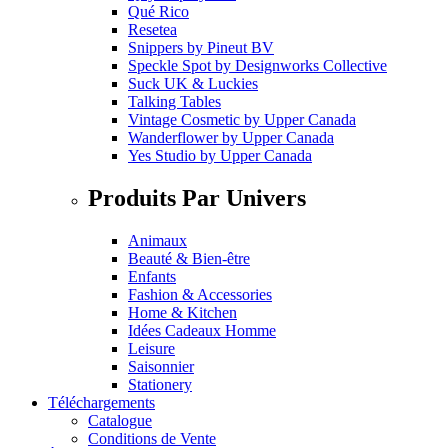
Qué Rico
Resetea
Snippers
by
Pineut BV
Speckle Spot
by
Designworks Collective
Suck UK & Luckies
Talking Tables
Vintage Cosmetic
by
Upper Canada
Wanderflower
by
Upper Canada
Yes Studio
by
Upper Canada
Produits Par Univers
Animaux
Beauté & Bien-être
Enfants
Fashion & Accessories
Home & Kitchen
Idées Cadeaux Homme
Leisure
Saisonnier
Stationery
Téléchargements
Catalogue
Conditions de Vente