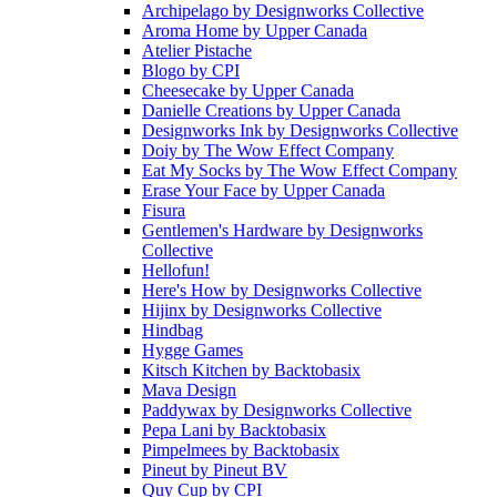
Archipelago
by
Designworks Collective
Aroma Home
by
Upper Canada
Atelier Pistache
Blogo
by
CPI
Cheesecake
by
Upper Canada
Danielle Creations
by
Upper Canada
Designworks Ink
by
Designworks Collective
Doiy
by
The Wow Effect Company
Eat My Socks
by
The Wow Effect Company
Erase Your Face
by
Upper Canada
Fisura
Gentlemen's Hardware
by
Designworks
Collective
Hellofun!
Here's How
by
Designworks Collective
Hijinx
by
Designworks Collective
Hindbag
Hygge Games
Kitsch Kitchen
by
Backtobasix
Mava Design
Paddywax
by
Designworks Collective
Pepa Lani
by
Backtobasix
Pimpelmees
by
Backtobasix
Pineut
by
Pineut BV
Quy Cup
by
CPI