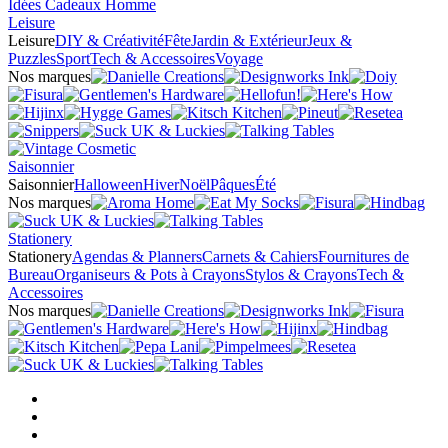
Idées Cadeaux Homme
Leisure
Leisure
DIY & Créativité
Fête
Jardin & Extérieur
Jeux &
Puzzles
Sport
Tech & Accessoires
Voyage
Nos marques
Saisonnier
Saisonnier
Halloween
Hiver
Noël
Pâques
Été
Nos marques
Stationery
Stationery
Agendas & Planners
Carnets & Cahiers
Fournitures de
Bureau
Organiseurs & Pots à Crayons
Stylos & Crayons
Tech &
Accessoires
Nos marques