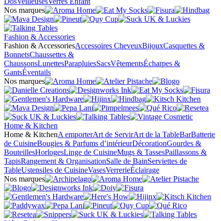
Dos
Veilleuses
Verres Enfant
Nos marques
Fashion & Accessories
Fashion & Accessories
Accessoires Cheveux
Bijoux
Casquettes &
Bonnets
Chaussettes &
Chaussons
Lunettes
Parapluies
Sacs
Vêtements
Écharpes &
Gants
Éventails
Nos marques
Home & Kitchen
Home & Kitchen
A emporter
Art de Servir
Art de la Table
Bar
Batterie
de Cuisine
Bougies & Parfums d’intérieur
Décoration
Gourdes &
Bouteilles
Horloges
Linge de Cuisine
Mugs & Tasses
Paillassons &
Tapis
Rangement & Organisation
Salle de Bain
Serviettes de
Table
Ustensiles de Cuisine
Vases
Verrerie
Éclairage
Nos marques