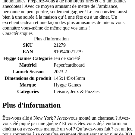
inoubliables. Préparez-vous à de nombreux rires et à d’amusantes
anecdotes ! Avec ce moyen amusant de mettre de l’ambiance,
personne ne peut perdre, seulement gagner ! Le jeu convient aussi
bien à une soirée à la maison qu’à une fête ou à un dîner. Un
excellent cadeau et une façon des plus amusantes de mieux vous
connaître vous-même de même que vos amis !
Caractéristiques
Plus d'information
SKU
21279
EAN
819940021279
Hygge Games Catégorie
Jeu de société
Matériel
Paper/cardboard
Launch Season
2023.2
Dimensions du produit
145x145x45mm
Marque
Hygge Games
Catégories
Leisure, Jeux & Puzzles
Plus d'information
Êtes-vous allé à New York ? Avez-vous monté un chameau ? Avez-
vous été piqué par une guêpe ? Et vous êtes-vous déjà endormi au
cinéma ou avez-vous manqué un vol ? Qu’avez-vous fait ? est un jeu
pour apprendre à se connaître vraiment divertissant avec plus de 300