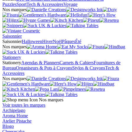
Puzzles
Sport
Tech & Accessoires
Voyage
Nos marques
Saisonnier
Saisonnier
Halloween
Hiver
Noël
Pâques
Été
Nos marques
Stationery
Stationery
Agendas & Planners
Carnets & Cahiers
Fournitures de
Bureau
Organiseurs & Pots à Crayons
Stylos & Crayons
Tech &
Accessoires
Nos marques
Nos marques
Voir toutes les marques
Archipelago
Aroma Home
Atelier Pistache
Blogo
Cheesecake