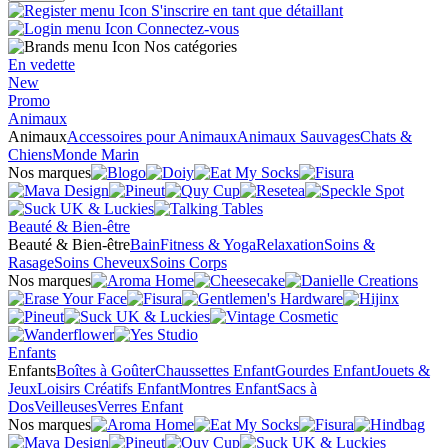
S'inscrire en tant que détaillant
Connectez-vous
Nos catégories
En vedette
New
Promo
Animaux
Animaux
Accessoires pour Animaux
Animaux Sauvages
Chats &
Chiens
Monde Marin
Nos marques
Beauté & Bien-être
Beauté & Bien-être
Bain
Fitness & Yoga
Relaxation
Soins &
Rasage
Soins Cheveux
Soins Corps
Nos marques
Enfants
Enfants
Boîtes à Goûter
Chaussettes Enfant
Gourdes Enfant
Jouets &
Jeux
Loisirs Créatifs Enfant
Montres Enfant
Sacs à
Dos
Veilleuses
Verres Enfant
Nos marques