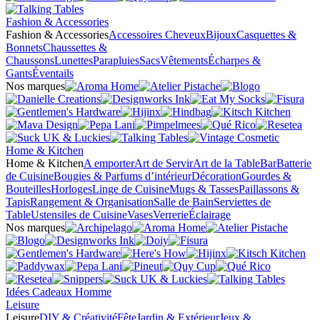
Fashion & Accessories
Fashion & Accessories
Accessoires Cheveux
Bijoux
Casquettes &
Bonnets
Chaussettes &
Chaussons
Lunettes
Parapluies
Sacs
Vêtements
Écharpes &
Gants
Éventails
Nos marques
Home & Kitchen
Home & Kitchen
A emporter
Art de Servir
Art de la Table
Bar
Batterie
de Cuisine
Bougies & Parfums d’intérieur
Décoration
Gourdes &
Bouteilles
Horloges
Linge de Cuisine
Mugs & Tasses
Paillassons &
Tapis
Rangement & Organisation
Salle de Bain
Serviettes de
Table
Ustensiles de Cuisine
Vases
Verrerie
Éclairage
Nos marques
Idées Cadeaux Homme
Leisure
Leisure
DIY & Créativité
Fête
Jardin & Extérieur
Jeux &