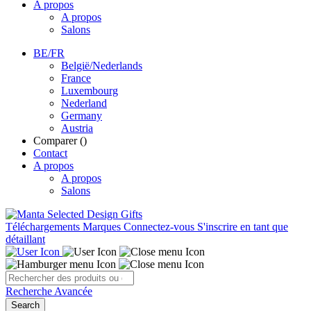
A propos
A propos
Salons
BE/FR
België/Nederlands
France
Luxembourg
Nederland
Germany
Austria
Comparer (
)
Contact
A propos
A propos
Salons
Téléchargements
Marques
Connectez-vous
S'inscrire en tant que
détaillant
Recherche Avancée
Search