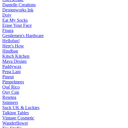
Danielle Creations
Designworks Ink
Doiy
Eat My Socks
Erase Your Face
Fisura
Gentlemen's Hardware
Hellofun!
Here's How
Hindbag
Kitsch Kitchen
Mava Design
Paddywax
Pepa Lani
Pineut
Pimpelmees
Qué Rico
Quy Cup
Resetea
Snippers
Suck UK & Luckies
Talking Tables
Vintage Cosmetic
Wanderflower