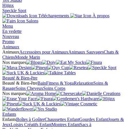
Yes Studio
Hijinx
Speckle Spot
Téléchargements
À propos
Salons
Menu
En vedette
Nouveau
Promo
Animaux
Animaux
Accessoires pour Animaux
Animaux Sauvages
Chats &
Chiens
Monde Marin
Nos marques
Beauté & Bien-être
Beauté & Bien-être
Bain
Fitness & Yoga
Relaxation
Soins &
Rasage
Soins Cheveux
Soins Corps
Nos marques
Enfants
Enfants
Boîtes à Goûter
Chaussettes Enfant
Gourdes Enfant
Jouets &
Jeux
Loisirs Créatifs Enfant
Montres Enfant
Sacs à