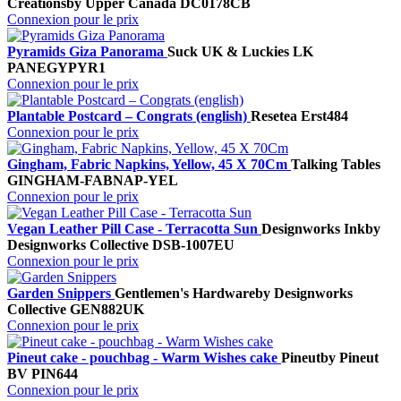
Creations
by Upper Canada
DC0178CB
Connexion pour le prix
Pyramids Giza Panorama
Suck UK & Luckies
LK
PANEGYPYR1
Connexion pour le prix
Plantable Postcard – Congrats (english)
Resetea
Erst484
Connexion pour le prix
Gingham, Fabric Napkins, Yellow, 45 X 70Cm
Talking Tables
GINGHAM-FABNAP-YEL
Connexion pour le prix
Vegan Leather Pill Case - Terracotta Sun
Designworks Ink
by
Designworks Collective
DSB-1007EU
Connexion pour le prix
Garden Snippers
Gentlemen's Hardware
by Designworks
Collective
GEN882UK
Connexion pour le prix
Pineut cake - pouchbag - Warm Wishes cake
Pineut
by Pineut
BV
PIN644
Connexion pour le prix