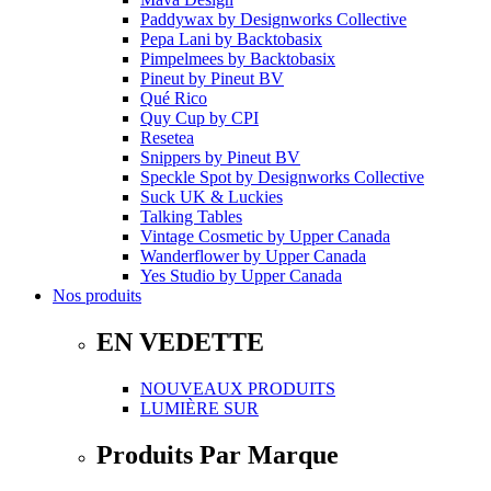
Paddywax
by
Designworks Collective
Pepa Lani
by
Backtobasix
Pimpelmees
by
Backtobasix
Pineut
by
Pineut BV
Qué Rico
Quy Cup
by
CPI
Resetea
Snippers
by
Pineut BV
Speckle Spot
by
Designworks Collective
Suck UK & Luckies
Talking Tables
Vintage Cosmetic
by
Upper Canada
Wanderflower
by
Upper Canada
Yes Studio
by
Upper Canada
Nos produits
EN VEDETTE
NOUVEAUX PRODUITS
LUMIÈRE SUR
Produits Par Marque