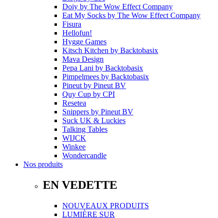
Doiy
by
The Wow Effect Company
Eat My Socks
by
The Wow Effect Company
Fisura
Hellofun!
Hygge Games
Kitsch Kitchen
by
Backtobasix
Mava Design
Pepa Lani
by
Backtobasix
Pimpelmees
by
Backtobasix
Pineut
by
Pineut BV
Quy Cup
by
CPI
Resetea
Snippers
by
Pineut BV
Suck UK & Luckies
Talking Tables
WIJCK
Winkee
Wondercandle
Nos produits
EN VEDETTE
NOUVEAUX PRODUITS
LUMIÈRE SUR