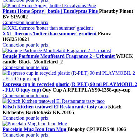
Pineut Home Spray | bottle | Eucalyptus Pine
Pineut
by Pineut
BV
SPA002
Connexion pour le prix
XXL thermos 'hotter than summer' gradient
Fisura
HGI2510621
Connexion pour le prix
Bougie Parfumée Mouffetard Fragrance 2 - Urbanist
WIJCK
candle_Black_Mouffetard_2
Connexion pour le prix
Espresso cup in recycled plastic (R-PET) 90 ml PLAYMOBIL 2
- FLUO (quy cup)
Quy Cup A
RPETPLAY90-1358-quy-cup
Connexion pour le prix
Kitsch Kitchen teatowel El Restaurante tasty taco
Kitsch
Kitchen
by Backtobasix
KK.70105
Connexion pour le prix
Porcelain Mug Icon Icon Mug
Blogo
by CPI
PERS40-1066
Connexion pour le prix