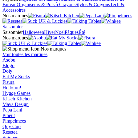
Bureau
Organiseurs & Pots à Crayons
Stylos & Crayons
Tech &
Accessoires
Nos marques
Saisonnier
Saisonnier
Halloween
Hiver
Noël
Pâques
Été
Nos marques
Nos marques
Voir toutes les marques
Asobu
Blogo
Doiy
Eat My Socks
Fisura
Hellofun!
Hygge Games
Kitsch Kitchen
Mava Design
Pepa Lani
Pineut
Pimpelmees
Quy Cup
Resetea
Snippers