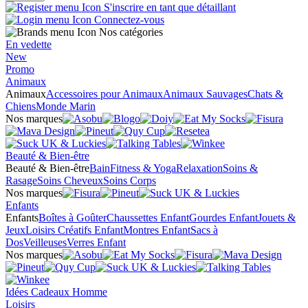
S'inscrire en tant que détaillant
Connectez-vous
Nos catégories
En vedette
New
Promo
Animaux
Animaux
Accessoires pour Animaux
Animaux Sauvages
Chats &
Chiens
Monde Marin
Nos marques
Beauté & Bien-être
Beauté & Bien-être
Bain
Fitness & Yoga
Relaxation
Soins &
Rasage
Soins Cheveux
Soins Corps
Nos marques
Enfants
Enfants
Boîtes à Goûter
Chaussettes Enfant
Gourdes Enfant
Jouets &
Jeux
Loisirs Créatifs Enfant
Montres Enfant
Sacs à
Dos
Veilleuses
Verres Enfant
Nos marques
Idées Cadeaux Homme
Loisirs