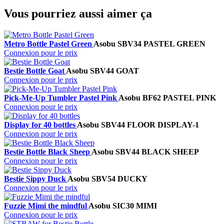
Vous pourriez aussi aimer ça
Metro Bottle Pastel Green
Asobu
SBV34 PASTEL GREEN
Connexion pour le prix
Bestie Bottle Goat
Asobu
SBV44 GOAT
Connexion pour le prix
Pick-Me-Up Tumbler Pastel Pink
Asobu
BF62 PASTEL PINK
Connexion pour le prix
Display for 40 bottles
Asobu
SBV44 FLOOR DISPLAY-1
Connexion pour le prix
Bestie Bottle Black Sheep
Asobu
SBV44 BLACK SHEEP
Connexion pour le prix
Bestie Sippy Duck
Asobu
SBV54 DUCKY
Connexion pour le prix
Fuzzie Mimi the mindful
Asobu
SIC30 MIMI
Connexion pour le prix