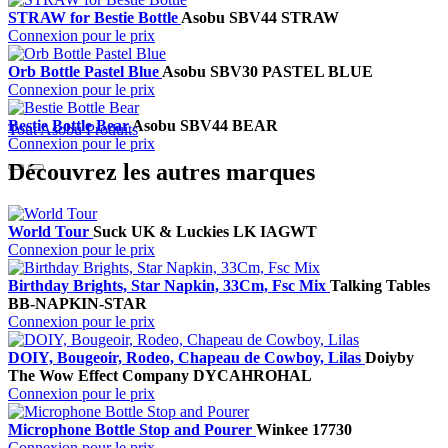
STRAW for Bestie Bottle
Asobu
SBV44 STRAW
Connexion pour le prix
Orb Bottle Pastel Blue
Asobu
SBV30 PASTEL BLUE
Connexion pour le prix
Bestie Bottle Bear
Asobu
SBV44 BEAR
Tout Asobu Produits
Connexion pour le prix
Découvrez les autres marques
World Tour
Suck UK & Luckies
LK IAGWT
Connexion pour le prix
Birthday Brights, Star Napkin, 33Cm, Fsc Mix
Talking Tables
BB-NAPKIN-STAR
Connexion pour le prix
DOIY, Bougeoir, Rodeo, Chapeau de Cowboy, Lilas
Doiy
by
The Wow Effect Company
DYCAHROHAL
Connexion pour le prix
Microphone Bottle Stop and Pourer
Winkee
17730
Connexion pour le prix