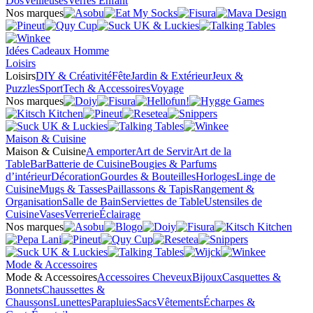
Dos
Veilleuses
Verres Enfant
Nos marques
Idées Cadeaux Homme
Loisirs
Loisirs
DIY & Créativité
Fête
Jardin & Extérieur
Jeux &
Puzzles
Sport
Tech & Accessoires
Voyage
Nos marques
Maison & Cuisine
Maison & Cuisine
A emporter
Art de Servir
Art de la
Table
Bar
Batterie de Cuisine
Bougies & Parfums
d’intérieur
Décoration
Gourdes & Bouteilles
Horloges
Linge de
Cuisine
Mugs & Tasses
Paillassons & Tapis
Rangement &
Organisation
Salle de Bain
Serviettes de Table
Ustensiles de
Cuisine
Vases
Verrerie
Éclairage
Nos marques
Mode & Accessoires
Mode & Accessoires
Accessoires Cheveux
Bijoux
Casquettes &
Bonnets
Chaussettes &
Chaussons
Lunettes
Parapluies
Sacs
Vêtements
Écharpes &