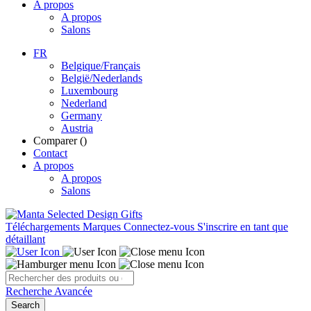
A propos
A propos
Salons
FR
Belgique/Français
België/Nederlands
Luxembourg
Nederland
Germany
Austria
Comparer (
)
Contact
A propos
A propos
Salons
Téléchargements
Marques
Connectez-vous
S'inscrire en tant que
détaillant
Recherche Avancée
Search