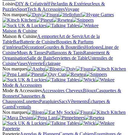
Loisirs
DIY & Créativité
Fête
Jardin & Extérieur
Jeux &
Puzzles
Sport
Tech & Accessoires
Voyage
Nos marques
Maison & Cuisine
Maison & Cuisine
A emporter
Art de Servir
Art de la
Table
Bar
Batterie de Cuisine
Bougies & Parfums
d’intérieur
Décoration
Gourdes & Bouteilles
Horloges
Linge de
Cuisine
Mugs & Tasses
Paillassons & Tapis
Rangement &
Organisation
Salle de Bain
Serviettes de Table
Ustensiles de
Cuisine
Vases
Verrerie
Éclairage
Nos marques
Mode & Accessoires
Mode & Accessoires
Accessoires Cheveux
Bijoux
Casquettes &
Bonnets
Chaussettes &
Chaussons
Lunettes
Parapluies
Sacs
Vêtements
Écharpes &
Gants
Éventails
Nos marques
Papeterie
Papeterie
Agendas & Planners
Carnets & Cahiers
Fournitures de