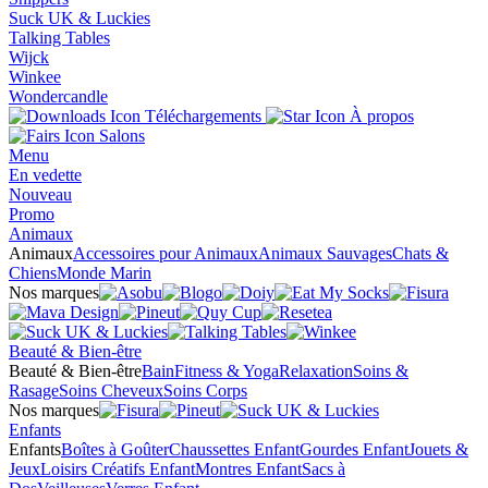
Suck UK & Luckies
Talking Tables
Wijck
Winkee
Wondercandle
Téléchargements
À propos
Salons
Menu
En vedette
Nouveau
Promo
Animaux
Animaux
Accessoires pour Animaux
Animaux Sauvages
Chats &
Chiens
Monde Marin
Nos marques
Beauté & Bien-être
Beauté & Bien-être
Bain
Fitness & Yoga
Relaxation
Soins &
Rasage
Soins Cheveux
Soins Corps
Nos marques
Enfants
Enfants
Boîtes à Goûter
Chaussettes Enfant
Gourdes Enfant
Jouets &
Jeux
Loisirs Créatifs Enfant
Montres Enfant
Sacs à