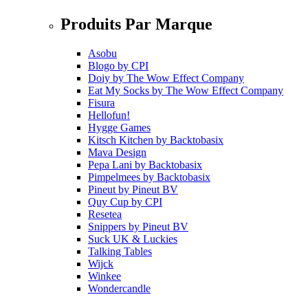
Produits Par Marque
Asobu
Blogo
by
CPI
Doiy
by
The Wow Effect Company
Eat My Socks
by
The Wow Effect Company
Fisura
Hellofun!
Hygge Games
Kitsch Kitchen
by
Backtobasix
Mava Design
Pepa Lani
by
Backtobasix
Pimpelmees
by
Backtobasix
Pineut
by
Pineut BV
Quy Cup
by
CPI
Resetea
Snippers
by
Pineut BV
Suck UK & Luckies
Talking Tables
Wijck
Winkee
Wondercandle