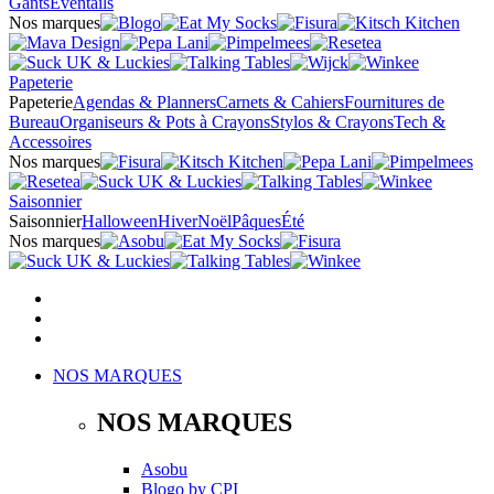
Gants
Éventails
Nos marques
Papeterie
Papeterie
Agendas & Planners
Carnets & Cahiers
Fournitures de
Bureau
Organiseurs & Pots à Crayons
Stylos & Crayons
Tech &
Accessoires
Nos marques
Saisonnier
Saisonnier
Halloween
Hiver
Noël
Pâques
Été
Nos marques
NOS MARQUES
NOS MARQUES
Asobu
Blogo
by
CPI