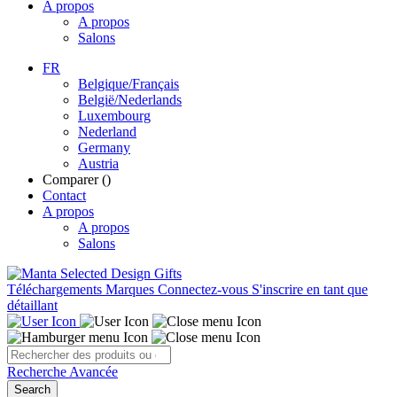
A propos
A propos
Salons
FR
Belgique/Français
België/Nederlands
Luxembourg
Nederland
Germany
Austria
Comparer (
)
Contact
A propos
A propos
Salons
Téléchargements
Marques
Connectez-vous
S'inscrire en tant que
détaillant
Recherche Avancée
Search