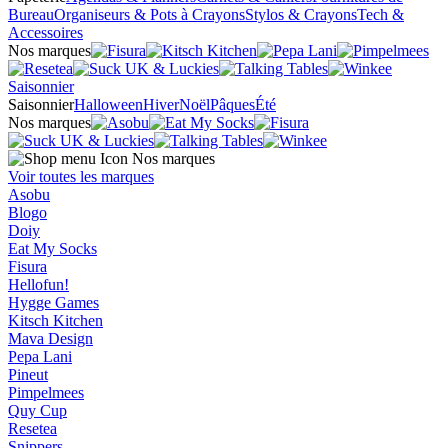
Bureau
Organiseurs & Pots à Crayons
Stylos & Crayons
Tech &
Accessoires
Nos marques
Saisonnier
Saisonnier
Halloween
Hiver
Noël
Pâques
Été
Nos marques
Nos marques
Voir toutes les marques
Asobu
Blogo
Doiy
Eat My Socks
Fisura
Hellofun!
Hygge Games
Kitsch Kitchen
Mava Design
Pepa Lani
Pineut
Pimpelmees
Quy Cup
Resetea
Snippers