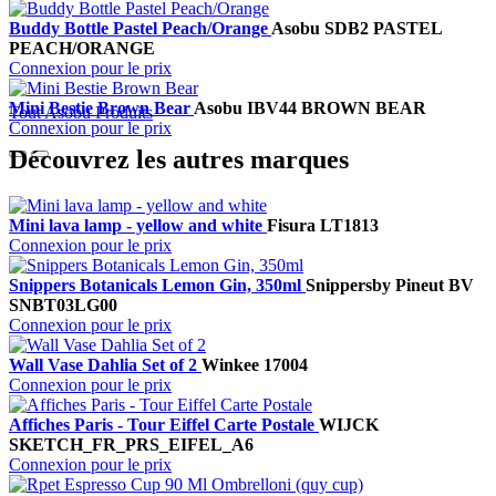
Buddy Bottle Pastel Peach/Orange
Asobu
SDB2 PASTEL
PEACH/ORANGE
Connexion pour le prix
Mini Bestie Brown Bear
Asobu
IBV44 BROWN BEAR
Tout Asobu Produits
Connexion pour le prix
Découvrez les autres marques
Mini lava lamp - yellow and white
Fisura
LT1813
Connexion pour le prix
Snippers Botanicals Lemon Gin, 350ml
Snippers
by Pineut BV
SNBT03LG00
Connexion pour le prix
Wall Vase Dahlia Set of 2
Winkee
17004
Connexion pour le prix
Affiches Paris - Tour Eiffel Carte Postale
WIJCK
SKETCH_FR_PRS_EIFEL_A6
Connexion pour le prix