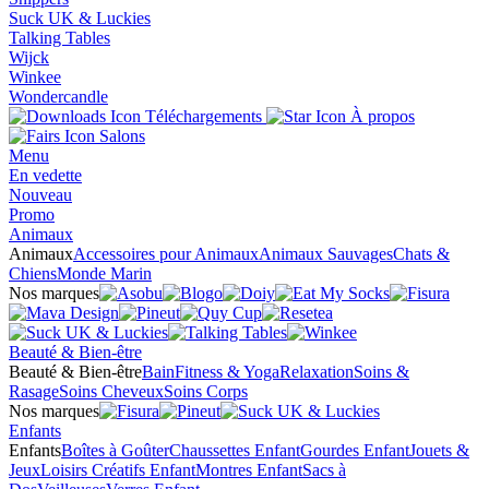
Suck UK & Luckies
Talking Tables
Wijck
Winkee
Wondercandle
Téléchargements
À propos
Salons
Menu
En vedette
Nouveau
Promo
Animaux
Animaux
Accessoires pour Animaux
Animaux Sauvages
Chats &
Chiens
Monde Marin
Nos marques
Beauté & Bien-être
Beauté & Bien-être
Bain
Fitness & Yoga
Relaxation
Soins &
Rasage
Soins Cheveux
Soins Corps
Nos marques
Enfants
Enfants
Boîtes à Goûter
Chaussettes Enfant
Gourdes Enfant
Jouets &
Jeux
Loisirs Créatifs Enfant
Montres Enfant
Sacs à