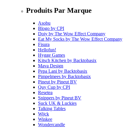
Produits Par Marque
Asobu
Blogo
by
CPI
Doiy
by
The Wow Effect Company
Eat My Socks
by
The Wow Effect Company
Fisura
Hellofun!
Hygge Games
Kitsch Kitchen
by
Backtobasix
Mava Design
Pepa Lani
by
Backtobasix
Pimpelmees
by
Backtobasix
Pineut
by
Pineut BV
Quy Cup
by
CPI
Resetea
Snippers
by
Pineut BV
Suck UK & Luckies
Talking Tables
Wijck
Winkee
Wondercandle