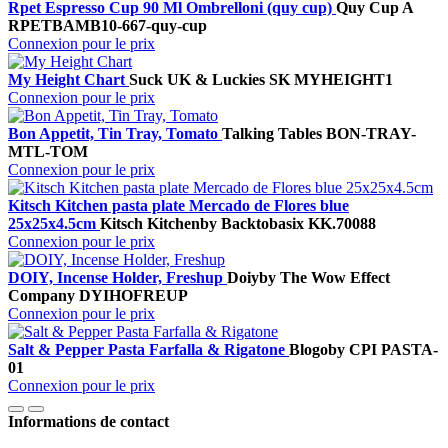
Rpet Espresso Cup 90 Ml Ombrelloni (quy cup)
Quy Cup A
RPETBAMB10-667-quy-cup
Connexion pour le prix
My Height Chart
Suck UK & Luckies
SK MYHEIGHT1
Connexion pour le prix
Bon Appetit, Tin Tray, Tomato
Talking Tables
BON-TRAY-
MTL-TOM
Connexion pour le prix
Kitsch Kitchen pasta plate Mercado de Flores blue
25x25x4.5cm
Kitsch Kitchen
by Backtobasix
KK.70088
Connexion pour le prix
DOIY, Incense Holder, Freshup
Doiy
by The Wow Effect
Company
DYIHOFREUP
Connexion pour le prix
Salt & Pepper Pasta Farfalla & Rigatone
Blogo
by CPI
PASTA-
01
Connexion pour le prix
Informations de contact