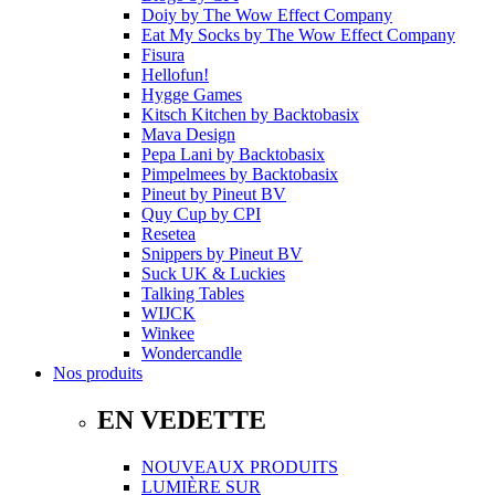
Doiy
by
The Wow Effect Company
Eat My Socks
by
The Wow Effect Company
Fisura
Hellofun!
Hygge Games
Kitsch Kitchen
by
Backtobasix
Mava Design
Pepa Lani
by
Backtobasix
Pimpelmees
by
Backtobasix
Pineut
by
Pineut BV
Quy Cup
by
CPI
Resetea
Snippers
by
Pineut BV
Suck UK & Luckies
Talking Tables
WIJCK
Winkee
Wondercandle
Nos produits
EN VEDETTE
NOUVEAUX PRODUITS
LUMIÈRE SUR