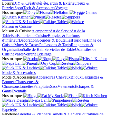
Loisirs
DIY & Créativité
Fête
Jardin & Extérieur
Jeux &
Puzzles
Sport
Tech & Accessoires
Voyage
Nos marques
Maison & Cuisine
Maison & Cuisine
A emporter
Art de Servir
Art de la
Table
Bar
Batterie de Cuisine
Bougies & Parfums
d’intérieur
Décoration
Gourdes & Bouteilles
Horloges
Linge de
Cuisine
Mugs & Tasses
Paillassons & Tapis
Rangement &
Organisation
Salle de Bain
Serviettes de Table
Ustensiles de
Cuisine
Vases
Verrerie
Éclairage
Nos marques
Mode & Accessoires
Mode & Accessoires
Accessoires Cheveux
Bijoux
Casquettes &
Bonnets
Chaussettes &
Chaussons
Lunettes
Parapluies
Sacs
Vêtements
Écharpes &
Gants
Éventails
Nos marques
Papeterie
Papeterie
Agendas & Planners
Carnets & Cahiers
Fournitures de