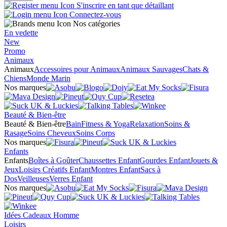
S'inscrire en tant que détaillant
Connectez-vous
Nos catégories
En vedette
New
Promo
Animaux
Animaux
Accessoires pour Animaux
Animaux Sauvages
Chats &
Chiens
Monde Marin
Nos marques
Beauté & Bien-être
Beauté & Bien-être
Bain
Fitness & Yoga
Relaxation
Soins &
Rasage
Soins Cheveux
Soins Corps
Nos marques
Enfants
Enfants
Boîtes à Goûter
Chaussettes Enfant
Gourdes Enfant
Jouets &
Jeux
Loisirs Créatifs Enfant
Montres Enfant
Sacs à
Dos
Veilleuses
Verres Enfant
Nos marques
Idées Cadeaux Homme
Loisirs