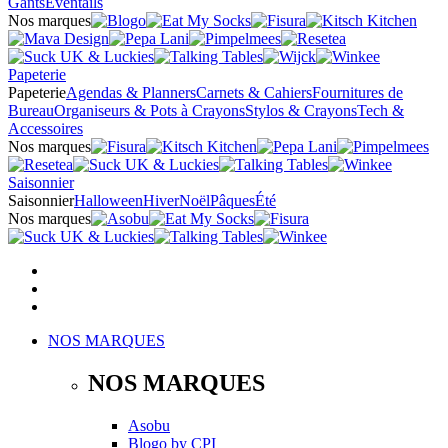
Gants
Éventails
Nos marques
Papeterie
Papeterie
Agendas & Planners
Carnets & Cahiers
Fournitures de
Bureau
Organiseurs & Pots à Crayons
Stylos & Crayons
Tech &
Accessoires
Nos marques
Saisonnier
Saisonnier
Halloween
Hiver
Noël
Pâques
Été
Nos marques
NOS MARQUES
NOS MARQUES
Asobu
Blogo
by
CPI