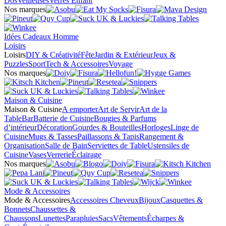
Dos
Veilleuses
Verres Enfant
Nos marques
Idées Cadeaux Homme
Loisirs
Loisirs
DIY & Créativité
Fête
Jardin & Extérieur
Jeux &
Puzzles
Sport
Tech & Accessoires
Voyage
Nos marques
Maison & Cuisine
Maison & Cuisine
A emporter
Art de Servir
Art de la
Table
Bar
Batterie de Cuisine
Bougies & Parfums
d’intérieur
Décoration
Gourdes & Bouteilles
Horloges
Linge de
Cuisine
Mugs & Tasses
Paillassons & Tapis
Rangement &
Organisation
Salle de Bain
Serviettes de Table
Ustensiles de
Cuisine
Vases
Verrerie
Éclairage
Nos marques
Mode & Accessoires
Mode & Accessoires
Accessoires Cheveux
Bijoux
Casquettes &
Bonnets
Chaussettes &
Chaussons
Lunettes
Parapluies
Sacs
Vêtements
Écharpes &