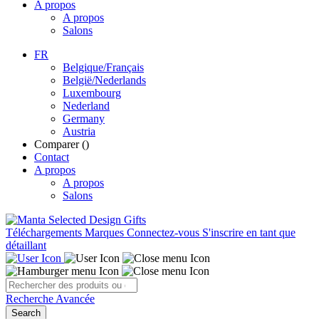
A propos
A propos
Salons
FR
Belgique/Français
België/Nederlands
Luxembourg
Nederland
Germany
Austria
Comparer (
)
Contact
A propos
A propos
Salons
Téléchargements
Marques
Connectez-vous
S'inscrire en tant que
détaillant
Recherche Avancée
Search