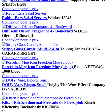
SNBT03LG00
Connexion pour le prix
Rabbit Ears Salad Servers
Winkee
18043
Connexion pour le prix
Diffuseur Oleron Fragrance 4 - Boulevard
WIJCK
Oleron_Diffuser_4
Connexion pour le prix
Stripe, Glass Carafe, Multi, 25Cm
Talking Tables
GLASS-
CARAFE-BRIGHT
Connexion pour le prix
Porcelain Mug Icon Freedom Mug (blogo)
Blogo A
PERS40-
1068-blogo
Connexion pour le prix
DOIY, Vase, Bloom, Small
Doiy
by The Wow Effect Company
DYVASBLOS
Connexion pour le prix
Kitsch Kitchen doormat Mercado de Flores pink
Kitsch
Kitchen
by Backtobasix
KK.70056