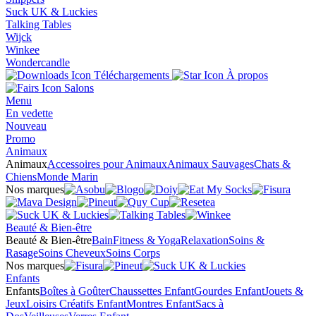
Suck UK & Luckies
Talking Tables
Wijck
Winkee
Wondercandle
Téléchargements
À propos
Salons
Menu
En vedette
Nouveau
Promo
Animaux
Animaux
Accessoires pour Animaux
Animaux Sauvages
Chats &
Chiens
Monde Marin
Nos marques
Beauté & Bien-être
Beauté & Bien-être
Bain
Fitness & Yoga
Relaxation
Soins &
Rasage
Soins Cheveux
Soins Corps
Nos marques
Enfants
Enfants
Boîtes à Goûter
Chaussettes Enfant
Gourdes Enfant
Jouets &
Jeux
Loisirs Créatifs Enfant
Montres Enfant
Sacs à