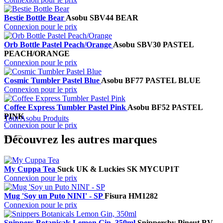
Bestie Bottle Bear
Asobu
SBV44 BEAR
Connexion pour le prix
Orb Bottle Pastel Peach/Orange
Asobu
SBV30 PASTEL
PEACH/ORANGE
Connexion pour le prix
Cosmic Tumbler Pastel Blue
Asobu
BF77 PASTEL BLUE
Connexion pour le prix
Coffee Express Tumbler Pastel Pink
Asobu
BF52 PASTEL
PINK
Tout Asobu Produits
Connexion pour le prix
Découvrez les autres marques
My Cuppa Tea
Suck UK & Luckies
SK MYCUP1T
Connexion pour le prix
Mug 'Soy un Puto NINI' - SP
Fisura
HM1282
Connexion pour le prix
Snippers Botanicals Lemon Gin, 350ml
Snippers
by Pineut BV