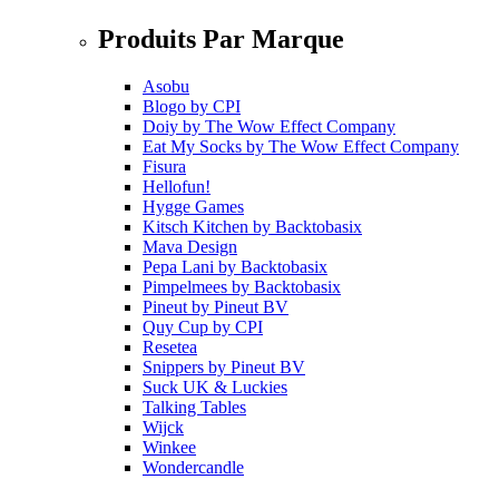
Produits Par Marque
Asobu
Blogo
by
CPI
Doiy
by
The Wow Effect Company
Eat My Socks
by
The Wow Effect Company
Fisura
Hellofun!
Hygge Games
Kitsch Kitchen
by
Backtobasix
Mava Design
Pepa Lani
by
Backtobasix
Pimpelmees
by
Backtobasix
Pineut
by
Pineut BV
Quy Cup
by
CPI
Resetea
Snippers
by
Pineut BV
Suck UK & Luckies
Talking Tables
Wijck
Winkee
Wondercandle