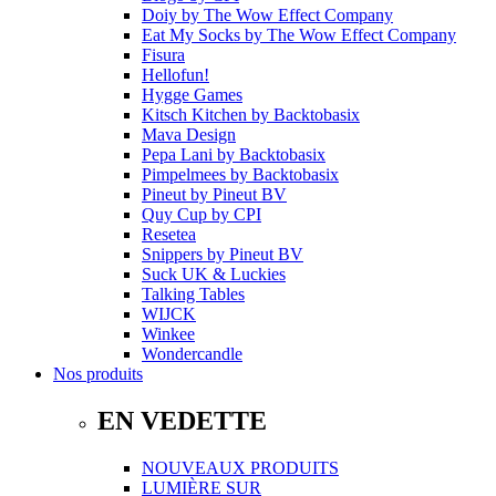
Doiy
by
The Wow Effect Company
Eat My Socks
by
The Wow Effect Company
Fisura
Hellofun!
Hygge Games
Kitsch Kitchen
by
Backtobasix
Mava Design
Pepa Lani
by
Backtobasix
Pimpelmees
by
Backtobasix
Pineut
by
Pineut BV
Quy Cup
by
CPI
Resetea
Snippers
by
Pineut BV
Suck UK & Luckies
Talking Tables
WIJCK
Winkee
Wondercandle
Nos produits
EN VEDETTE
NOUVEAUX PRODUITS
LUMIÈRE SUR