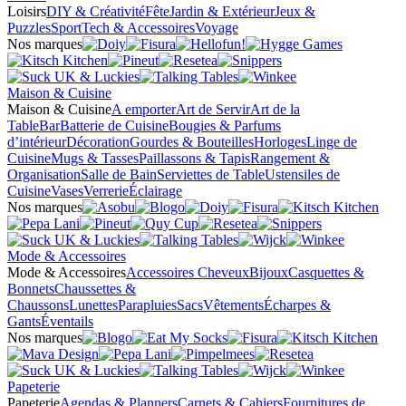
Loisirs
DIY & Créativité
Fête
Jardin & Extérieur
Jeux &
Puzzles
Sport
Tech & Accessoires
Voyage
Nos marques
Maison & Cuisine
Maison & Cuisine
A emporter
Art de Servir
Art de la
Table
Bar
Batterie de Cuisine
Bougies & Parfums
d’intérieur
Décoration
Gourdes & Bouteilles
Horloges
Linge de
Cuisine
Mugs & Tasses
Paillassons & Tapis
Rangement &
Organisation
Salle de Bain
Serviettes de Table
Ustensiles de
Cuisine
Vases
Verrerie
Éclairage
Nos marques
Mode & Accessoires
Mode & Accessoires
Accessoires Cheveux
Bijoux
Casquettes &
Bonnets
Chaussettes &
Chaussons
Lunettes
Parapluies
Sacs
Vêtements
Écharpes &
Gants
Éventails
Nos marques
Papeterie
Papeterie
Agendas & Planners
Carnets & Cahiers
Fournitures de