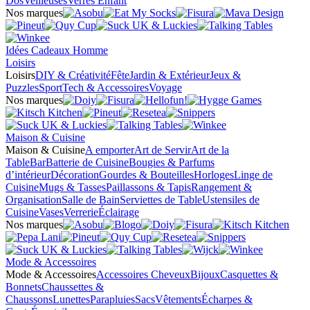
Dos
Veilleuses
Verres Enfant
Nos marques
Idées Cadeaux Homme
Loisirs
Loisirs
DIY & Créativité
Fête
Jardin & Extérieur
Jeux &
Puzzles
Sport
Tech & Accessoires
Voyage
Nos marques
Maison & Cuisine
Maison & Cuisine
A emporter
Art de Servir
Art de la
Table
Bar
Batterie de Cuisine
Bougies & Parfums
d’intérieur
Décoration
Gourdes & Bouteilles
Horloges
Linge de
Cuisine
Mugs & Tasses
Paillassons & Tapis
Rangement &
Organisation
Salle de Bain
Serviettes de Table
Ustensiles de
Cuisine
Vases
Verrerie
Éclairage
Nos marques
Mode & Accessoires
Mode & Accessoires
Accessoires Cheveux
Bijoux
Casquettes &
Bonnets
Chaussettes &
Chaussons
Lunettes
Parapluies
Sacs
Vêtements
Écharpes &