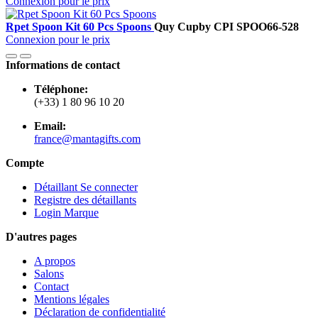
Connexion pour le prix
Rpet Spoon Kit 60 Pcs Spoons
Quy Cup
by CPI
SPOO66-528
Connexion pour le prix
Informations de contact
Téléphone:
(+33) 1 80 96 10 20
Email:
france@mantagifts.com
Compte
Détaillant Se connecter
Registre des détaillants
Login Marque
D'autres pages
A propos
Salons
Contact
Mentions légales
Déclaration de confidentialité