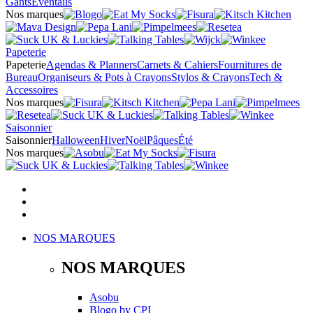
Gants
Éventails
Nos marques
Papeterie
Papeterie
Agendas & Planners
Carnets & Cahiers
Fournitures de
Bureau
Organiseurs & Pots à Crayons
Stylos & Crayons
Tech &
Accessoires
Nos marques
Saisonnier
Saisonnier
Halloween
Hiver
Noël
Pâques
Été
Nos marques
NOS MARQUES
NOS MARQUES
Asobu
Blogo
by
CPI