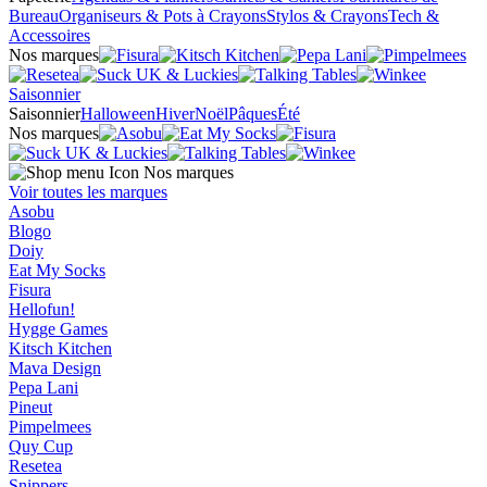
Bureau
Organiseurs & Pots à Crayons
Stylos & Crayons
Tech &
Accessoires
Nos marques
Saisonnier
Saisonnier
Halloween
Hiver
Noël
Pâques
Été
Nos marques
Nos marques
Voir toutes les marques
Asobu
Blogo
Doiy
Eat My Socks
Fisura
Hellofun!
Hygge Games
Kitsch Kitchen
Mava Design
Pepa Lani
Pineut
Pimpelmees
Quy Cup
Resetea
Snippers