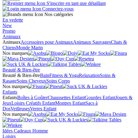
S'inscrire en tant que détaillant
Connectez-vous
Nos catégories
En vedette
New
Promo
Animaux
Animaux
Accessoires pour Animaux
Animaux Sauvages
Chats &
Chiens
Monde Marin
Nos marques
Beauté & Bien-être
Beauté & Bien-être
Bain
Fitness & Yoga
Relaxation
Soins &
Rasage
Soins Cheveux
Soins Corps
Nos marques
Enfants
Enfants
Boîtes à Goûter
Chaussettes Enfant
Gourdes Enfant
Jouets &
Jeux
Loisirs Créatifs Enfant
Montres Enfant
Sacs à
Dos
Veilleuses
Verres Enfant
Nos marques
Idées Cadeaux Homme
Loisirs