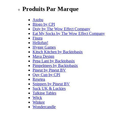
Produits Par Marque
Asobu
Blogo
by
CPI
Doiy
by
The Wow Effect Company
Eat My Socks
by
The Wow Effect Company
Fisura
Hellofun!
Hygge Games
Kitsch Kitchen
by
Backtobasix
Mava Design
Pepa Lani
by
Backtobasix
Pimpelmees
by
Backtobasix
Pineut
by
Pineut BV
Quy Cup
by
CPI
Resetea
Snippers
by
Pineut BV
Suck UK & Luckies
Talking Tables
Wijck
Winkee
Wondercandle