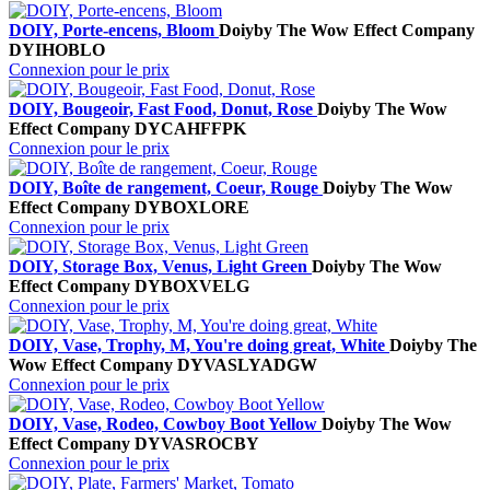
DOIY, Porte-encens, Bloom
Doiy
by The Wow Effect Company
DYIHOBLO
Connexion pour le prix
DOIY, Bougeoir, Fast Food, Donut, Rose
Doiy
by The Wow
Effect Company
DYCAHFFPK
Connexion pour le prix
DOIY, Boîte de rangement, Coeur, Rouge
Doiy
by The Wow
Effect Company
DYBOXLORE
Connexion pour le prix
DOIY, Storage Box, Venus, Light Green
Doiy
by The Wow
Effect Company
DYBOXVELG
Connexion pour le prix
DOIY, Vase, Trophy, M, You're doing great, White
Doiy
by The
Wow Effect Company
DYVASLYADGW
Connexion pour le prix
DOIY, Vase, Rodeo, Cowboy Boot Yellow
Doiy
by The Wow
Effect Company
DYVASROCBY
Connexion pour le prix