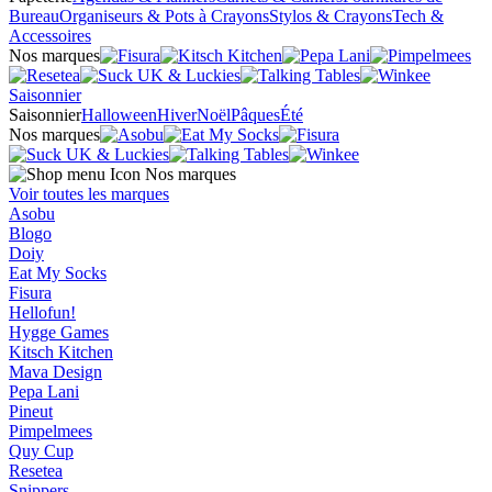
Bureau
Organiseurs & Pots à Crayons
Stylos & Crayons
Tech &
Accessoires
Nos marques
Saisonnier
Saisonnier
Halloween
Hiver
Noël
Pâques
Été
Nos marques
Nos marques
Voir toutes les marques
Asobu
Blogo
Doiy
Eat My Socks
Fisura
Hellofun!
Hygge Games
Kitsch Kitchen
Mava Design
Pepa Lani
Pineut
Pimpelmees
Quy Cup
Resetea
Snippers