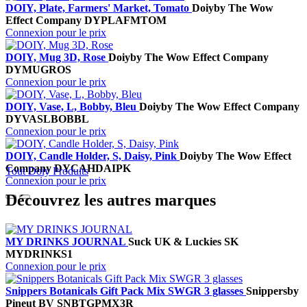
DOIY, Plate, Farmers' Market, Tomato
Doiy
by The Wow
Effect Company
DYPLAFMTOM
Connexion pour le prix
DOIY, Mug 3D, Rose
Doiy
by The Wow Effect Company
DYMUGROS
Connexion pour le prix
DOIY, Vase, L, Bobby, Bleu
Doiy
by The Wow Effect Company
DYVASLBOBBL
Connexion pour le prix
DOIY, Candle Holder, S, Daisy, Pink
Doiy
by The Wow Effect
Company
DYCAHDAIPK
Tout Doiy Produits
Connexion pour le prix
Découvrez les autres marques
MY DRINKS JOURNAL
Suck UK & Luckies
SK
MYDRINKS1
Connexion pour le prix
Snippers Botanicals Gift Pack Mix SWGR 3 glasses
Snippers
by
Pineut BV
SNBTGPMX3R