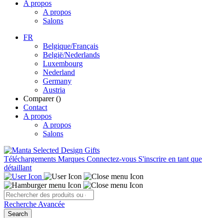
A propos
A propos
Salons
FR
Belgique/Français
België/Nederlands
Luxembourg
Nederland
Germany
Austria
Comparer (
)
Contact
A propos
A propos
Salons
Téléchargements
Marques
Connectez-vous
S'inscrire en tant que
détaillant
Recherche Avancée
Search