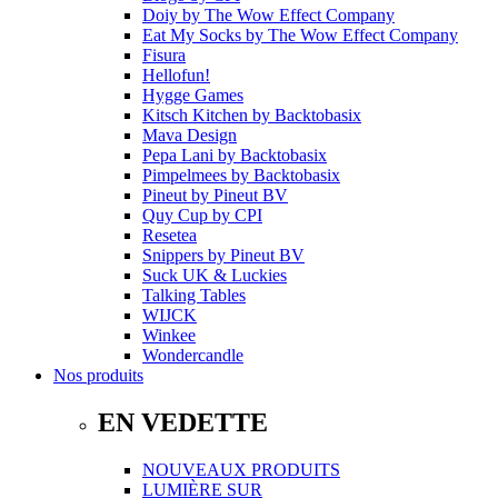
Doiy
by
The Wow Effect Company
Eat My Socks
by
The Wow Effect Company
Fisura
Hellofun!
Hygge Games
Kitsch Kitchen
by
Backtobasix
Mava Design
Pepa Lani
by
Backtobasix
Pimpelmees
by
Backtobasix
Pineut
by
Pineut BV
Quy Cup
by
CPI
Resetea
Snippers
by
Pineut BV
Suck UK & Luckies
Talking Tables
WIJCK
Winkee
Wondercandle
Nos produits
EN VEDETTE
NOUVEAUX PRODUITS
LUMIÈRE SUR