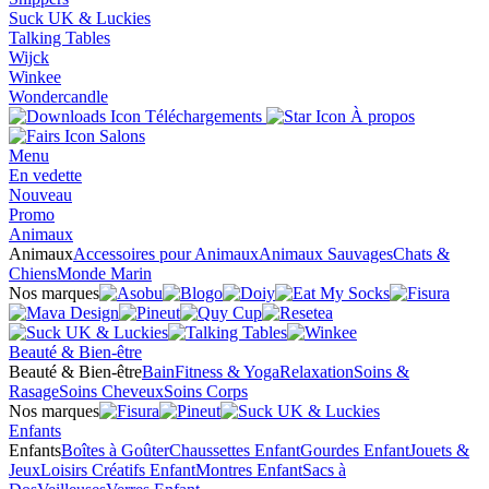
Suck UK & Luckies
Talking Tables
Wijck
Winkee
Wondercandle
Téléchargements
À propos
Salons
Menu
En vedette
Nouveau
Promo
Animaux
Animaux
Accessoires pour Animaux
Animaux Sauvages
Chats &
Chiens
Monde Marin
Nos marques
Beauté & Bien-être
Beauté & Bien-être
Bain
Fitness & Yoga
Relaxation
Soins &
Rasage
Soins Cheveux
Soins Corps
Nos marques
Enfants
Enfants
Boîtes à Goûter
Chaussettes Enfant
Gourdes Enfant
Jouets &
Jeux
Loisirs Créatifs Enfant
Montres Enfant
Sacs à