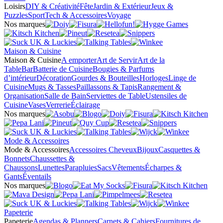
Loisirs
DIY & Créativité
Fête
Jardin & Extérieur
Jeux &
Puzzles
Sport
Tech & Accessoires
Voyage
Nos marques
Maison & Cuisine
Maison & Cuisine
A emporter
Art de Servir
Art de la
Table
Bar
Batterie de Cuisine
Bougies & Parfums
d’intérieur
Décoration
Gourdes & Bouteilles
Horloges
Linge de
Cuisine
Mugs & Tasses
Paillassons & Tapis
Rangement &
Organisation
Salle de Bain
Serviettes de Table
Ustensiles de
Cuisine
Vases
Verrerie
Éclairage
Nos marques
Mode & Accessoires
Mode & Accessoires
Accessoires Cheveux
Bijoux
Casquettes &
Bonnets
Chaussettes &
Chaussons
Lunettes
Parapluies
Sacs
Vêtements
Écharpes &
Gants
Éventails
Nos marques
Papeterie
Papeterie
Agendas & Planners
Carnets & Cahiers
Fournitures de