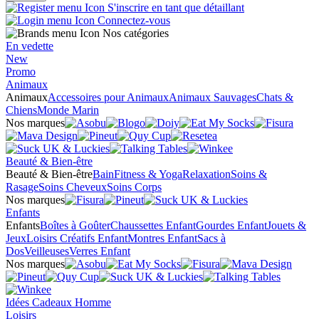
S'inscrire en tant que détaillant
Connectez-vous
Nos catégories
En vedette
New
Promo
Animaux
Animaux
Accessoires pour Animaux
Animaux Sauvages
Chats &
Chiens
Monde Marin
Nos marques
Beauté & Bien-être
Beauté & Bien-être
Bain
Fitness & Yoga
Relaxation
Soins &
Rasage
Soins Cheveux
Soins Corps
Nos marques
Enfants
Enfants
Boîtes à Goûter
Chaussettes Enfant
Gourdes Enfant
Jouets &
Jeux
Loisirs Créatifs Enfant
Montres Enfant
Sacs à
Dos
Veilleuses
Verres Enfant
Nos marques
Idées Cadeaux Homme
Loisirs