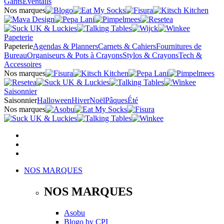
Gants
Éventails
Nos marques
Papeterie
Papeterie
Agendas & Planners
Carnets & Cahiers
Fournitures de
Bureau
Organiseurs & Pots à Crayons
Stylos & Crayons
Tech &
Accessoires
Nos marques
Saisonnier
Saisonnier
Halloween
Hiver
Noël
Pâques
Été
Nos marques
NOS MARQUES
NOS MARQUES
Asobu
Blogo
by
CPI