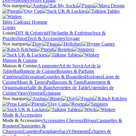
Dos
Veilleuses
Verres Enfant
Nos marques
Idées Cadeaux Homme
Loisirs
Loisirs
DIY & Créativité
Fête
Jardin & Extérieur
Jeux &
Puzzles
Sport
Tech & Accessoires
Voyage
Nos marques
Maison & Cuisine
Maison & Cuisine
A emporter
Art de Servir
Art de la
Table
Bar
Batterie de Cuisine
Bougies & Parfums
d’intérieur
Décoration
Gourdes & Bouteilles
Horloges
Linge de
Cuisine
Mugs & Tasses
Paillassons & Tapis
Rangement &
Organisation
Salle de Bain
Serviettes de Table
Ustensiles de
Cuisine
Vases
Verrerie
Éclairage
Nos marques
Mode & Accessoires
Mode & Accessoires
Accessoires Cheveux
Bijoux
Casquettes &
Bonnets
Chaussettes &
Chaussons
Lunettes
Parapluies
Sacs
Vêtements
Écharpes &