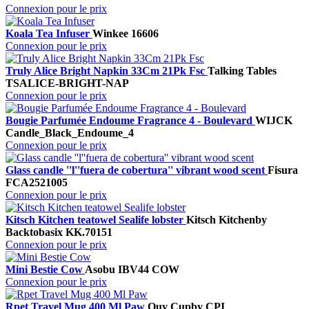
Connexion pour le prix
Koala Tea Infuser
Winkee
16606
Connexion pour le prix
Truly Alice Bright Napkin 33Cm 21Pk Fsc
Talking Tables
TSALICE-BRIGHT-NAP
Connexion pour le prix
Bougie Parfumée Endoume Fragrance 4 - Boulevard
WIJCK
Candle_Black_Endoume_4
Connexion pour le prix
Glass candle ''l''fuera de cobertura'' vibrant wood scent
Fisura
FCA2521005
Connexion pour le prix
Kitsch Kitchen teatowel Sealife lobster
Kitsch Kitchen
by
Backtobasix
KK.70151
Connexion pour le prix
Mini Bestie Cow
Asobu
IBV44 COW
Connexion pour le prix
Rpet Travel Mug 400 Ml Paw
Quy Cup
by CPI