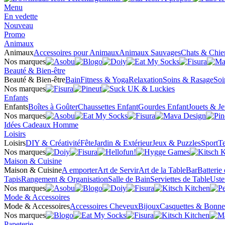
Menu
En vedette
Nouveau
Promo
Animaux
Animaux
Accessoires pour Animaux
Animaux Sauvages
Chats & Chie
Nos marques
Beauté & Bien-être
Beauté & Bien-être
Bain
Fitness & Yoga
Relaxation
Soins & Rasage
Soi
Nos marques
Enfants
Enfants
Boîtes à Goûter
Chaussettes Enfant
Gourdes Enfant
Jouets & J
Nos marques
Idées Cadeaux Homme
Loisirs
Loisirs
DIY & Créativité
Fête
Jardin & Extérieur
Jeux & Puzzles
Sport
Te
Nos marques
Maison & Cuisine
Maison & Cuisine
A emporter
Art de Servir
Art de la Table
Bar
Batterie
Tapis
Rangement & Organisation
Salle de Bain
Serviettes de Table
Uste
Nos marques
Mode & Accessoires
Mode & Accessoires
Accessoires Cheveux
Bijoux
Casquettes & Bonne
Nos marques
Papeterie