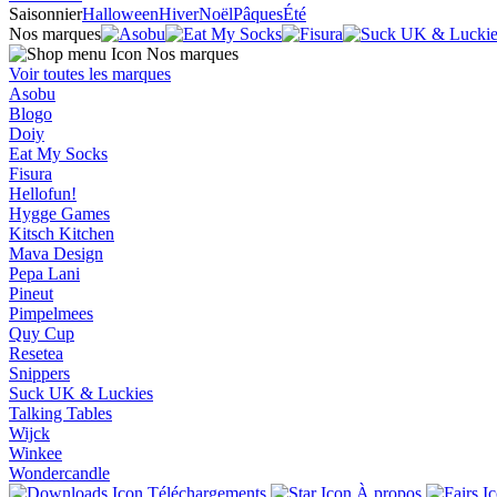
Saisonnier
Halloween
Hiver
Noël
Pâques
Été
Nos marques
Nos marques
Voir toutes les marques
Asobu
Blogo
Doiy
Eat My Socks
Fisura
Hellofun!
Hygge Games
Kitsch Kitchen
Mava Design
Pepa Lani
Pineut
Pimpelmees
Quy Cup
Resetea
Snippers
Suck UK & Luckies
Talking Tables
Wijck
Winkee
Wondercandle
Téléchargements
À propos