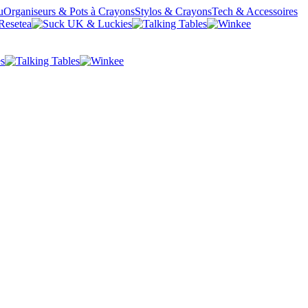
u
Organiseurs & Pots à Crayons
Stylos & Crayons
Tech & Accessoires