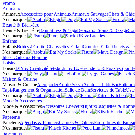
Promo
Animaux
Animaux
Accessoires pour Animaux
Animaux Sauvages
Chats & Chie
Nos marques
Beauté & Bien-être
Beauté & Bien-être
Bain
Fitness & Yoga
Relaxation
Soins & Rasage
Soi
Nos marques
Enfants
Enfants
Boîtes à Goûter
Chaussettes Enfant
Gourdes Enfant
Jouets & J
Nos marques
Idées Cadeaux Homme
Loisirs
Loisirs
DIY & Créativité
Fête
Jardin & Extérieur
Jeux & Puzzles
Sport
Te
Nos marques
Maison & Cuisine
Maison & Cuisine
A emporter
Art de Servir
Art de la Table
Bar
Batterie
Tapis
Rangement & Organisation
Salle de Bain
Serviettes de Table
Uste
Nos marques
Mode & Accessoires
Mode & Accessoires
Accessoires Cheveux
Bijoux
Casquettes & Bonne
Nos marques
Papeterie
Papeterie
Agendas & Planners
Carnets & Cahiers
Fournitures de Burea
Nos marques
Saisonnier