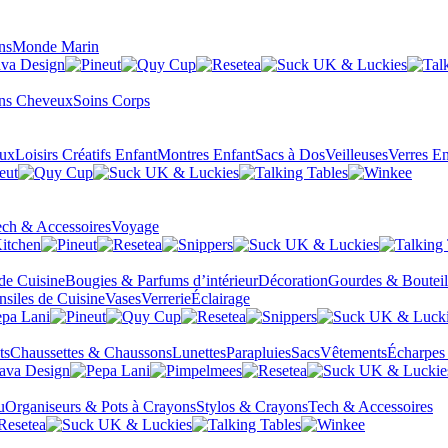
ns
Monde Marin
ns Cheveux
Soins Corps
eux
Loisirs Créatifs Enfant
Montres Enfant
Sacs à Dos
Veilleuses
Verres En
ch & Accessoires
Voyage
 de Cuisine
Bougies & Parfums d’intérieur
Décoration
Gourdes & Bouteil
nsiles de Cuisine
Vases
Verrerie
Éclairage
ts
Chaussettes & Chaussons
Lunettes
Parapluies
Sacs
Vêtements
Écharpes
u
Organiseurs & Pots à Crayons
Stylos & Crayons
Tech & Accessoires