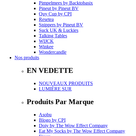
Pimpelmees
by
Backtobasix
Pineut
by
Pineut BV
Quy Cup
by
CPI
Resetea
Snippers
by
Pineut BV
Suck UK & Luckies
Talking Tables
WIJCK
Winkee
Wondercandle
Nos produits
EN VEDETTE
NOUVEAUX PRODUITS
LUMIÈRE SUR
Produits Par Marque
Asobu
Blogo
by
CPI
Doiy
by
The Wow Effect Company
Eat My Socks
by
The Wow Effect Company