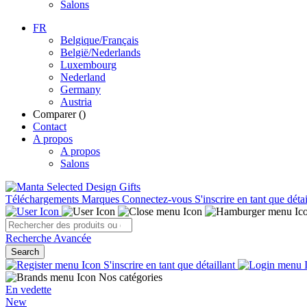
Salons
FR
Belgique/Français
België/Nederlands
Luxembourg
Nederland
Germany
Austria
Comparer (
)
Contact
A propos
A propos
Salons
Téléchargements
Marques
Connectez-vous
S'inscrire en tant que détai
Recherche Avancée
Search
S'inscrire en tant que détaillant
Nos catégories
En vedette
New