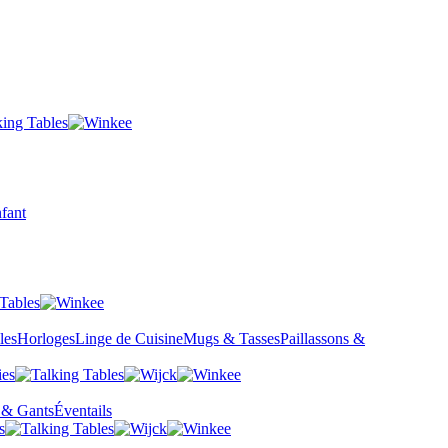
fant
les
Horloges
Linge de Cuisine
Mugs & Tasses
Paillassons &
 & Gants
Éventails