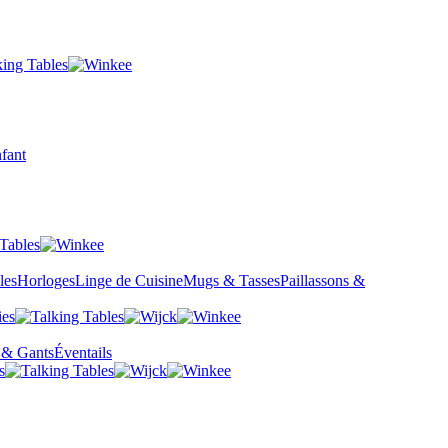
fant
les
Horloges
Linge de Cuisine
Mugs & Tasses
Paillassons &
 & Gants
Éventails