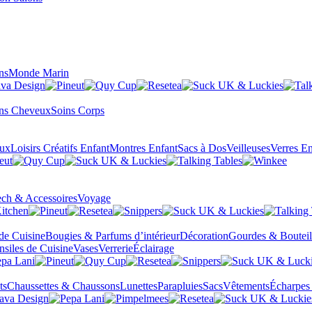
ns
Monde Marin
ns Cheveux
Soins Corps
eux
Loisirs Créatifs Enfant
Montres Enfant
Sacs à Dos
Veilleuses
Verres En
ch & Accessoires
Voyage
 de Cuisine
Bougies & Parfums d’intérieur
Décoration
Gourdes & Bouteil
nsiles de Cuisine
Vases
Verrerie
Éclairage
ts
Chaussettes & Chaussons
Lunettes
Parapluies
Sacs
Vêtements
Écharpes