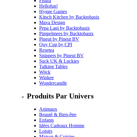
Fisura
Hellofun!
Hygge Games
Kitsch Kitchen
by
Backtobasix
Mava Design
Pepa Lani
by
Backtobasix
Pimpelmees
by
Backtobasix
Pineut
by
Pineut BV
Quy Cup
by
CPI
Resetea
Snippers
by
Pineut BV
Suck UK & Luckies
Talking Tables
Wijck
Winkee
Wondercandle
Produits Par Univers
Animaux
Beauté & Bien-être
Enfants
Idées Cadeaux Homme
Loisirs
Maison & Cuisine