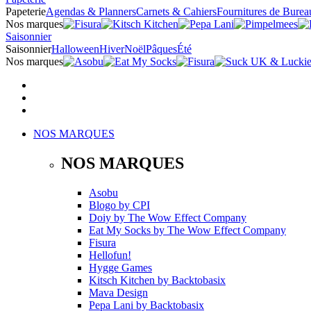
Papeterie
Agendas & Planners
Carnets & Cahiers
Fournitures de Burea
Nos marques
Saisonnier
Saisonnier
Halloween
Hiver
Noël
Pâques
Été
Nos marques
NOS MARQUES
NOS MARQUES
Asobu
Blogo
by
CPI
Doiy
by
The Wow Effect Company
Eat My Socks
by
The Wow Effect Company
Fisura
Hellofun!
Hygge Games
Kitsch Kitchen
by
Backtobasix
Mava Design
Pepa Lani
by
Backtobasix