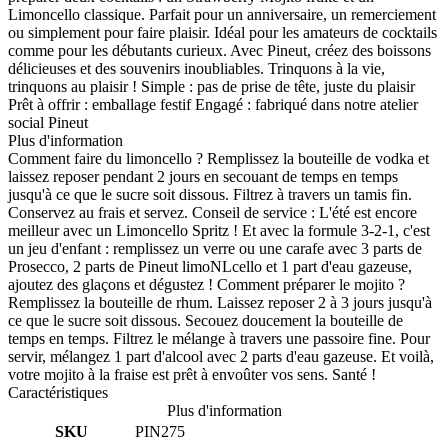
Limoncello classique. Parfait pour un anniversaire, un remerciement
ou simplement pour faire plaisir. Idéal pour les amateurs de cocktails
comme pour les débutants curieux. Avec Pineut, créez des boissons
délicieuses et des souvenirs inoubliables. Trinquons à la vie,
trinquons au plaisir ! Simple : pas de prise de tête, juste du plaisir
Prêt à offrir : emballage festif Engagé : fabriqué dans notre atelier
social Pineut
Plus d'information
Comment faire du limoncello ? Remplissez la bouteille de vodka et
laissez reposer pendant 2 jours en secouant de temps en temps
jusqu'à ce que le sucre soit dissous. Filtrez à travers un tamis fin.
Conservez au frais et servez. Conseil de service : L'été est encore
meilleur avec un Limoncello Spritz ! Et avec la formule 3-2-1, c'est
un jeu d'enfant : remplissez un verre ou une carafe avec 3 parts de
Prosecco, 2 parts de Pineut limoNLcello et 1 part d'eau gazeuse,
ajoutez des glaçons et dégustez ! Comment préparer le mojito ?
Remplissez la bouteille de rhum. Laissez reposer 2 à 3 jours jusqu'à
ce que le sucre soit dissous. Secouez doucement la bouteille de
temps en temps. Filtrez le mélange à travers une passoire fine. Pour
servir, mélangez 1 part d'alcool avec 2 parts d'eau gazeuse. Et voilà,
votre mojito à la fraise est prêt à envoûter vos sens. Santé !
Caractéristiques
Plus d'information
SKU
PIN275