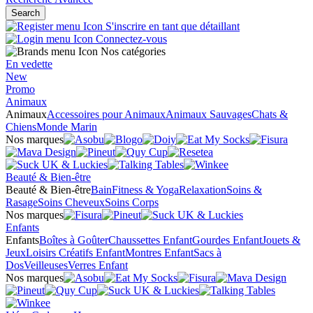
Search
S'inscrire en tant que détaillant
Connectez-vous
Nos catégories
En vedette
New
Promo
Animaux
Animaux
Accessoires pour Animaux
Animaux Sauvages
Chats &
Chiens
Monde Marin
Nos marques
Beauté & Bien-être
Beauté & Bien-être
Bain
Fitness & Yoga
Relaxation
Soins &
Rasage
Soins Cheveux
Soins Corps
Nos marques
Enfants
Enfants
Boîtes à Goûter
Chaussettes Enfant
Gourdes Enfant
Jouets &
Jeux
Loisirs Créatifs Enfant
Montres Enfant
Sacs à
Dos
Veilleuses
Verres Enfant
Nos marques