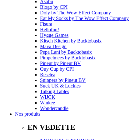
Asobu
Blogo
by
CPI
Doiy
by
The Wow Effect Company
Eat My Socks
by
The Wow Effect Company
Fisura
Hellofun!
Hygge Games
Kitsch Kitchen
by
Backtobasix
Mava Design
Pepa Lani
by
Backtobasix
Pimpelmees
by
Backtobasix
Pineut
by
Pineut BV
Quy Cup
by
CPI
Resetea
Snippers
by
Pineut BV
Suck UK & Luckies
Talking Tables
WIJCK
Winkee
Wondercandle
Nos produits
EN VEDETTE