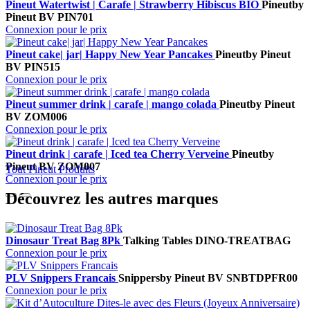
Pineut Watertwist | Carafe | Strawberry Hibiscus BIO
Pineut
by
Pineut BV
PIN701
Connexion pour le prix
Pineut cake| jar| Happy New Year Pancakes
Pineut
by Pineut
BV
PIN515
Connexion pour le prix
Pineut summer drink | carafe | mango colada
Pineut
by Pineut
BV
ZOM006
Connexion pour le prix
Pineut drink | carafe | Iced tea Cherry Verveine
Pineut
by
Pineut BV
ZOM007
Tout Pineut Produits
Connexion pour le prix
Découvrez les autres marques
Dinosaur Treat Bag 8Pk
Talking Tables
DINO-TREATBAG
Connexion pour le prix
PLV Snippers Francais
Snippers
by Pineut BV
SNBTDPFR00
Connexion pour le prix