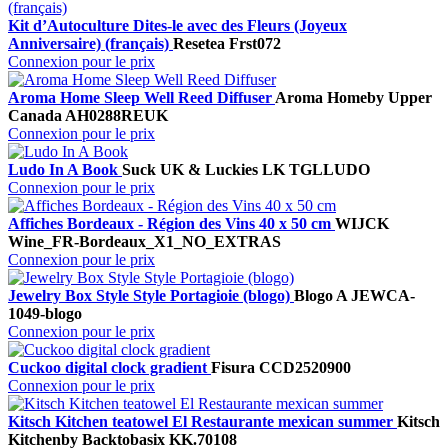
Kit d’Autoculture Dites-le avec des Fleurs (Joyeux
Anniversaire) (français)
Resetea
Frst072
Connexion pour le prix
Aroma Home Sleep Well Reed Diffuser
Aroma Home
by Upper
Canada
AH0288REUK
Connexion pour le prix
Ludo In A Book
Suck UK & Luckies
LK TGLLUDO
Connexion pour le prix
Affiches Bordeaux - Région des Vins 40 x 50 cm
WIJCK
Wine_FR-Bordeaux_X1_NO_EXTRAS
Connexion pour le prix
Jewelry Box Style Style Portagioie (blogo)
Blogo A
JEWCA-
1049-blogo
Connexion pour le prix
Cuckoo digital clock gradient
Fisura
CCD2520900
Connexion pour le prix
Kitsch Kitchen teatowel El Restaurante mexican summer
Kitsch
Kitchen
by Backtobasix
KK.70108