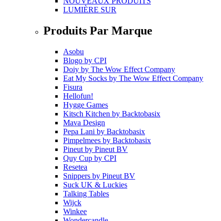
NOUVEAUX PRODUITS
LUMIÈRE SUR
Produits Par Marque
Asobu
Blogo
by
CPI
Doiy
by
The Wow Effect Company
Eat My Socks
by
The Wow Effect Company
Fisura
Hellofun!
Hygge Games
Kitsch Kitchen
by
Backtobasix
Mava Design
Pepa Lani
by
Backtobasix
Pimpelmees
by
Backtobasix
Pineut
by
Pineut BV
Quy Cup
by
CPI
Resetea
Snippers
by
Pineut BV
Suck UK & Luckies
Talking Tables
Wijck
Winkee
Wondercandle