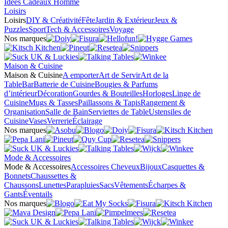
Idées Cadeaux Homme
Loisirs
Loisirs
DIY & Créativité
Fête
Jardin & Extérieur
Jeux &
Puzzles
Sport
Tech & Accessoires
Voyage
Nos marques
Maison & Cuisine
Maison & Cuisine
A emporter
Art de Servir
Art de la
Table
Bar
Batterie de Cuisine
Bougies & Parfums
d’intérieur
Décoration
Gourdes & Bouteilles
Horloges
Linge de
Cuisine
Mugs & Tasses
Paillassons & Tapis
Rangement &
Organisation
Salle de Bain
Serviettes de Table
Ustensiles de
Cuisine
Vases
Verrerie
Éclairage
Nos marques
Mode & Accessoires
Mode & Accessoires
Accessoires Cheveux
Bijoux
Casquettes &
Bonnets
Chaussettes &
Chaussons
Lunettes
Parapluies
Sacs
Vêtements
Écharpes &
Gants
Éventails
Nos marques