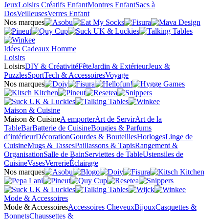
Jeux
Loisirs Créatifs Enfant
Montres Enfant
Sacs à
Dos
Veilleuses
Verres Enfant
Nos marques
Idées Cadeaux Homme
Loisirs
Loisirs
DIY & Créativité
Fête
Jardin & Extérieur
Jeux &
Puzzles
Sport
Tech & Accessoires
Voyage
Nos marques
Maison & Cuisine
Maison & Cuisine
A emporter
Art de Servir
Art de la
Table
Bar
Batterie de Cuisine
Bougies & Parfums
d’intérieur
Décoration
Gourdes & Bouteilles
Horloges
Linge de
Cuisine
Mugs & Tasses
Paillassons & Tapis
Rangement &
Organisation
Salle de Bain
Serviettes de Table
Ustensiles de
Cuisine
Vases
Verrerie
Éclairage
Nos marques
Mode & Accessoires
Mode & Accessoires
Accessoires Cheveux
Bijoux
Casquettes &
Bonnets
Chaussettes &