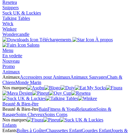
Resetea
Snippers
Suck UK & Luckies
Talking Tables
Wijck
Winkee
Wondercandle
Téléchargements
À propos
Salons
Menu
En vedette
Nouveau
Promo
Animaux
Animaux
Accessoires pour Animaux
Animaux Sauvages
Chats &
Chiens
Monde Marin
Nos marques
Beauté & Bien-être
Beauté & Bien-être
Bain
Fitness & Yoga
Relaxation
Soins &
Rasage
Soins Cheveux
Soins Corps
Nos marques
Enfants
Enfants
Boîtes à Goûter
Chaussettes Enfant
Gourdes Enfant
Jouets &