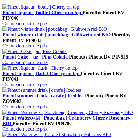
Pineut liqueur | bottle | Cherry on top
Pineut
by Pineut BV
PIN040
Connexion pour le prix
Pineut winter drink | pouchbag | Glühwein red BIO
Pineut
by
Pineut BV
PIN633
Connexion pour le prix
Pineut Cake | jar | Pina Colada
Pineut
by Pineut BV
PIN525
Connexion pour le prix
Pineut liqueur | flask | Cherry on top
Pineut
by Pineut BV
PIN041
Connexion pour le prix
Pineut summer drink | carafe | Iced tea
Pineut
by Pineut BV
ZOM003
Connexion pour le prix
Pineut Watertwist | Pouchbag | Cranberry Cherry Rosemary
BIO
Pineut
by Pineut BV
PIN706
Connexion pour le prix