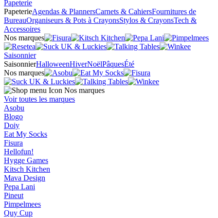
Papeterie
Papeterie
Agendas & Planners
Carnets & Cahiers
Fournitures de
Bureau
Organiseurs & Pots à Crayons
Stylos & Crayons
Tech &
Accessoires
Nos marques
Saisonnier
Saisonnier
Halloween
Hiver
Noël
Pâques
Été
Nos marques
Nos marques
Voir toutes les marques
Asobu
Blogo
Doiy
Eat My Socks
Fisura
Hellofun!
Hygge Games
Kitsch Kitchen
Mava Design
Pepa Lani
Pineut
Pimpelmees
Quy Cup