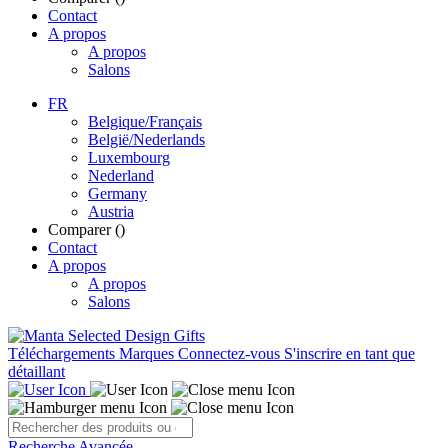
Contact
A propos
A propos
Salons
FR
Belgique/Français
België/Nederlands
Luxembourg
Nederland
Germany
Austria
Comparer (
)
Contact
A propos
A propos
Salons
Téléchargements
Marques
Connectez-vous
S'inscrire en tant que
détaillant
Recherche Avancée