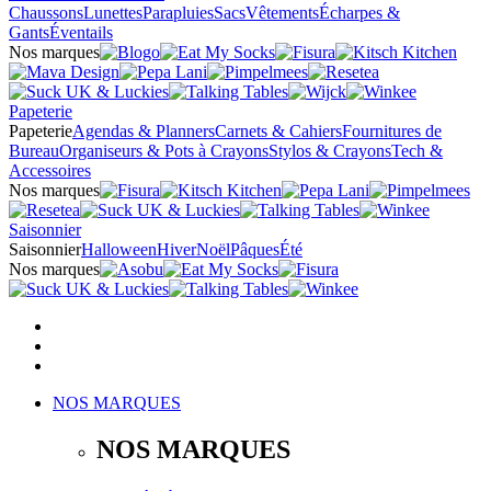
Chaussons
Lunettes
Parapluies
Sacs
Vêtements
Écharpes &
Gants
Éventails
Nos marques
Papeterie
Papeterie
Agendas & Planners
Carnets & Cahiers
Fournitures de
Bureau
Organiseurs & Pots à Crayons
Stylos & Crayons
Tech &
Accessoires
Nos marques
Saisonnier
Saisonnier
Halloween
Hiver
Noël
Pâques
Été
Nos marques
NOS MARQUES
NOS MARQUES