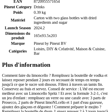
EAN
8720955571654
Pineut Category
Drinks
Poids
0.39 kg
Carton with two glass bottles with dried
Matériel
ingredients and sugar
Launch Season
2024.2
Dimensions du
165x93.5x203
produit
Marque
Pineut by
Pineut BV
Loisirs, DIY & Créativité, Maison & Cuisine,
Catégories
Bar
Plus d'information
Comment faire du limoncello ? Remplissez la bouteille de vodka et
laissez reposer pendant 2 jours en secouant de temps en temps
jusqu'à ce que le sucre soit dissous. Filtrez à travers un tamis fin.
Conservez au frais et servez. Conseil de service : L'été est encore
meilleur avec un Limoncello Spritz ! Et avec la formule 3-2-1, c'est
un jeu d'enfant : remplissez un verre ou une carafe avec 3 parts de
Prosecco, 2 parts de Pineut limoNLcello et 1 part d'eau gazeuse,
ajoutez des glaçons et dégustez ! Comment préparer le mojito ?
Remplissez la bouteille de rhum. Laissez reposer 2 à 3 jours jusqu'à