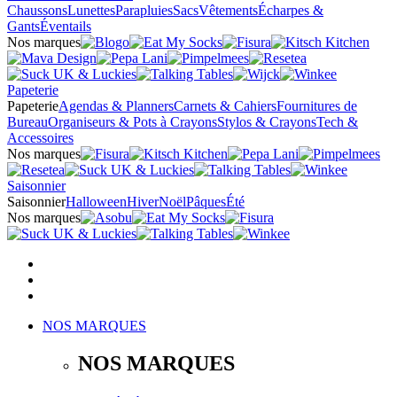
Chaussons
Lunettes
Parapluies
Sacs
Vêtements
Écharpes &
Gants
Éventails
Nos marques
Papeterie
Papeterie
Agendas & Planners
Carnets & Cahiers
Fournitures de
Bureau
Organiseurs & Pots à Crayons
Stylos & Crayons
Tech &
Accessoires
Nos marques
Saisonnier
Saisonnier
Halloween
Hiver
Noël
Pâques
Été
Nos marques
NOS MARQUES
NOS MARQUES