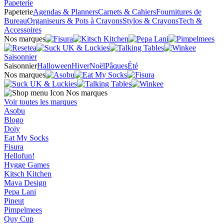
Papeterie
Papeterie
Agendas & Planners
Carnets & Cahiers
Fournitures de
Bureau
Organiseurs & Pots à Crayons
Stylos & Crayons
Tech &
Accessoires
Nos marques
Saisonnier
Saisonnier
Halloween
Hiver
Noël
Pâques
Été
Nos marques
Nos marques
Voir toutes les marques
Asobu
Blogo
Doiy
Eat My Socks
Fisura
Hellofun!
Hygge Games
Kitsch Kitchen
Mava Design
Pepa Lani
Pineut
Pimpelmees
Quy Cup