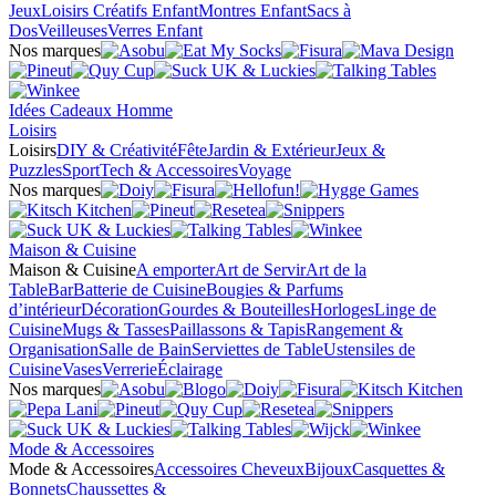
Jeux
Loisirs Créatifs Enfant
Montres Enfant
Sacs à
Dos
Veilleuses
Verres Enfant
Nos marques
Idées Cadeaux Homme
Loisirs
Loisirs
DIY & Créativité
Fête
Jardin & Extérieur
Jeux &
Puzzles
Sport
Tech & Accessoires
Voyage
Nos marques
Maison & Cuisine
Maison & Cuisine
A emporter
Art de Servir
Art de la
Table
Bar
Batterie de Cuisine
Bougies & Parfums
d’intérieur
Décoration
Gourdes & Bouteilles
Horloges
Linge de
Cuisine
Mugs & Tasses
Paillassons & Tapis
Rangement &
Organisation
Salle de Bain
Serviettes de Table
Ustensiles de
Cuisine
Vases
Verrerie
Éclairage
Nos marques
Mode & Accessoires
Mode & Accessoires
Accessoires Cheveux
Bijoux
Casquettes &
Bonnets
Chaussettes &