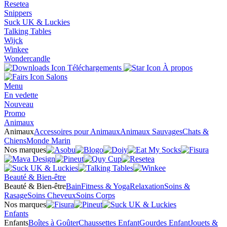
Resetea
Snippers
Suck UK & Luckies
Talking Tables
Wijck
Winkee
Wondercandle
Téléchargements
À propos
Salons
Menu
En vedette
Nouveau
Promo
Animaux
Animaux
Accessoires pour Animaux
Animaux Sauvages
Chats &
Chiens
Monde Marin
Nos marques
Beauté & Bien-être
Beauté & Bien-être
Bain
Fitness & Yoga
Relaxation
Soins &
Rasage
Soins Cheveux
Soins Corps
Nos marques
Enfants
Enfants
Boîtes à Goûter
Chaussettes Enfant
Gourdes Enfant
Jouets &