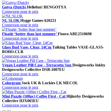
Gotya (Dutch)
Hellofun!
BENGOTYA
Connexion pour le prix
NL SLOK
Hygge Games
620221
Connexion pour le prix
Floatie ‘hotter than last summer’
Fisura
ABE2510698
Connexion pour le prix
Glass Bud Vase, Clear, 14Cm
Talking Tables
VASE-GLASS-
BOHO-CLR
Connexion pour le prix
Vegan Leather Pill Case - Terracotta Sun
Designworks Ink
by
Designworks Collective
DSB-1007EU
Connexion pour le prix
Colorgram
Suck UK & Luckies
LK MECOL
Connexion pour le prix
Mini Puzzle (100pc) Coffee First - Cat
Hijinx
by Designworks
Collective
HJX065EU
Connexion pour le prix