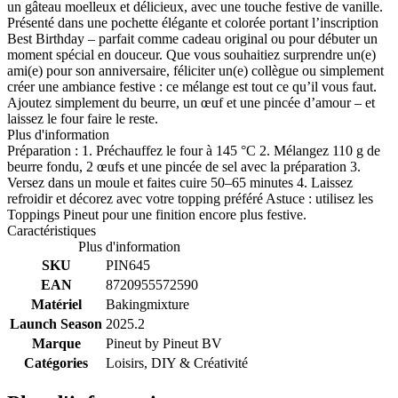
un gâteau moelleux et délicieux, avec une touche festive de vanille.
Présenté dans une pochette élégante et colorée portant l’inscription
Best Birthday – parfait comme cadeau original ou pour débuter un
moment spécial en douceur. Que vous souhaitiez surprendre un(e)
ami(e) pour son anniversaire, féliciter un(e) collègue ou simplement
créer une ambiance festive : ce mélange est tout ce qu’il vous faut.
Ajoutez simplement du beurre, un œuf et une pincée d’amour – et
laissez le four faire le reste.
Plus d'information
Préparation : 1. Préchauffez le four à 145 °C 2. Mélangez 110 g de
beurre fondu, 2 œufs et une pincée de sel avec la préparation 3.
Versez dans un moule et faites cuire 50–65 minutes 4. Laissez
refroidir et décorez avec votre topping préféré Astuce : utilisez les
Toppings Pineut pour une finition encore plus festive.
Caractéristiques
Plus d'information
SKU
PIN645
EAN
8720955572590
Matériel
Bakingmixture
Launch Season
2025.2
Marque
Pineut by
Pineut BV
Catégories
Loisirs, DIY & Créativité