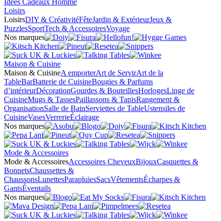
Idées Cadeaux Homme
Loisirs
Loisirs
DIY & Créativité
Fête
Jardin & Extérieur
Jeux &
Puzzles
Sport
Tech & Accessoires
Voyage
Nos marques
Maison & Cuisine
Maison & Cuisine
A emporter
Art de Servir
Art de la
Table
Bar
Batterie de Cuisine
Bougies & Parfums
d’intérieur
Décoration
Gourdes & Bouteilles
Horloges
Linge de
Cuisine
Mugs & Tasses
Paillassons & Tapis
Rangement &
Organisation
Salle de Bain
Serviettes de Table
Ustensiles de
Cuisine
Vases
Verrerie
Éclairage
Nos marques
Mode & Accessoires
Mode & Accessoires
Accessoires Cheveux
Bijoux
Casquettes &
Bonnets
Chaussettes &
Chaussons
Lunettes
Parapluies
Sacs
Vêtements
Écharpes &
Gants
Éventails
Nos marques