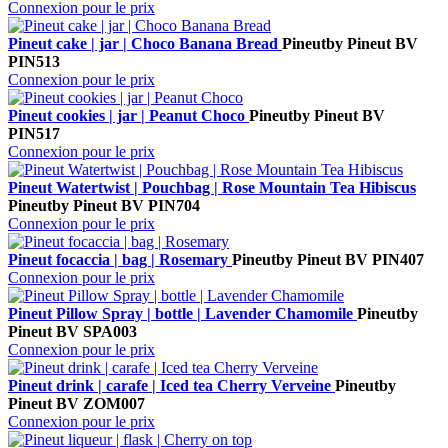
Connexion pour le prix
Pineut cake | jar | Choco Banana Bread
Pineut
by Pineut BV
PIN513
Connexion pour le prix
Pineut cookies | jar | Peanut Choco
Pineut
by Pineut BV
PIN517
Connexion pour le prix
Pineut Watertwist | Pouchbag | Rose Mountain Tea Hibiscus
Pineut
by Pineut BV
PIN704
Connexion pour le prix
Pineut focaccia | bag | Rosemary
Pineut
by Pineut BV
PIN407
Connexion pour le prix
Pineut Pillow Spray | bottle | Lavender Chamomile
Pineut
by
Pineut BV
SPA003
Connexion pour le prix
Pineut drink | carafe | Iced tea Cherry Verveine
Pineut
by
Pineut BV
ZOM007
Connexion pour le prix