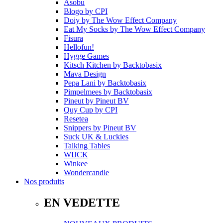
Asobu
Blogo
by
CPI
Doiy
by
The Wow Effect Company
Eat My Socks
by
The Wow Effect Company
Fisura
Hellofun!
Hygge Games
Kitsch Kitchen
by
Backtobasix
Mava Design
Pepa Lani
by
Backtobasix
Pimpelmees
by
Backtobasix
Pineut
by
Pineut BV
Quy Cup
by
CPI
Resetea
Snippers
by
Pineut BV
Suck UK & Luckies
Talking Tables
WIJCK
Winkee
Wondercandle
Nos produits
EN VEDETTE