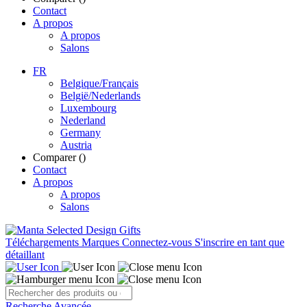
Contact
A propos
A propos
Salons
FR
Belgique/Français
België/Nederlands
Luxembourg
Nederland
Germany
Austria
Comparer (
)
Contact
A propos
A propos
Salons
Téléchargements
Marques
Connectez-vous
S'inscrire en tant que
détaillant
Recherche Avancée