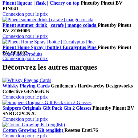
Pineut liqueur | flask | Cherry on top
Pineut
by Pineut BV
PIN041
Connexion pour le prix
Pineut summer drink | carafe | mango colada
Pineut
by Pineut
BV
ZOM006
Connexion pour le prix
Pineut Home Spray | bottle | Eucalyptus Pine
Pineut
by Pineut
BV
SPA002
Tout Pineut Produits
Connexion pour le prix
Découvrez les autres marques
Whisky Playing Cards
Gentlemen's Hardware
by Designworks
Collective
GEN664UK
Connexion pour le prix
Snippers Originals Gift Pack Gin 2 Glasses
Pineut
by Pineut BV
SNRGGPGN2G
Connexion pour le prix
Cotton Growing Kit (english)
Resetea
Erst176
Connexion pour le prix