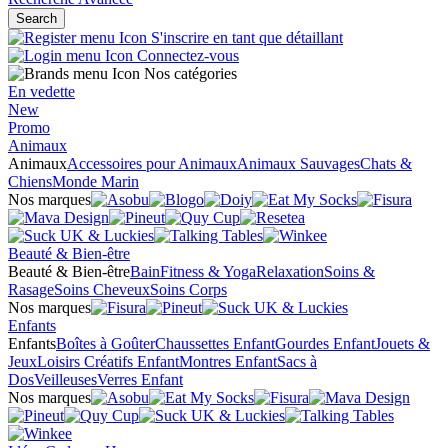
Search
S'inscrire en tant que détaillant
Connectez-vous
Nos catégories
En vedette
New
Promo
Animaux
Animaux
Accessoires pour Animaux
Animaux Sauvages
Chats &
Chiens
Monde Marin
Nos marques
Beauté & Bien-être
Beauté & Bien-être
Bain
Fitness & Yoga
Relaxation
Soins &
Rasage
Soins Cheveux
Soins Corps
Nos marques
Enfants
Enfants
Boîtes à Goûter
Chaussettes Enfant
Gourdes Enfant
Jouets &
Jeux
Loisirs Créatifs Enfant
Montres Enfant
Sacs à
Dos
Veilleuses
Verres Enfant
Nos marques