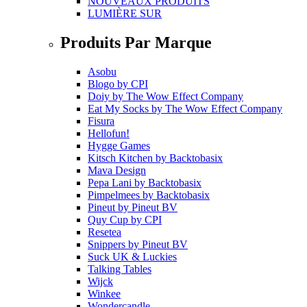
NOUVEAUX PRODUITS
LUMIÈRE SUR
Produits Par Marque
Asobu
Blogo
by
CPI
Doiy
by
The Wow Effect Company
Eat My Socks
by
The Wow Effect Company
Fisura
Hellofun!
Hygge Games
Kitsch Kitchen
by
Backtobasix
Mava Design
Pepa Lani
by
Backtobasix
Pimpelmees
by
Backtobasix
Pineut
by
Pineut BV
Quy Cup
by
CPI
Resetea
Snippers
by
Pineut BV
Suck UK & Luckies
Talking Tables
Wijck
Winkee
Wondercandle