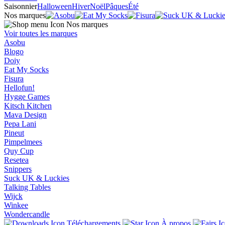
Saisonnier
Halloween
Hiver
Noël
Pâques
Été
Nos marques
Nos marques
Voir toutes les marques
Asobu
Blogo
Doiy
Eat My Socks
Fisura
Hellofun!
Hygge Games
Kitsch Kitchen
Mava Design
Pepa Lani
Pineut
Pimpelmees
Quy Cup
Resetea
Snippers
Suck UK & Luckies
Talking Tables
Wijck
Winkee
Wondercandle
Téléchargements
À propos