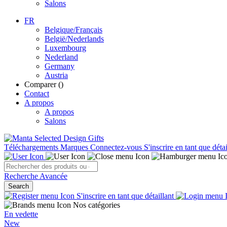
Salons
FR
Belgique/Français
België/Nederlands
Luxembourg
Nederland
Germany
Austria
Comparer (
)
Contact
A propos
A propos
Salons
Téléchargements
Marques
Connectez-vous
S'inscrire en tant que détai
Recherche Avancée
Search
S'inscrire en tant que détaillant
Nos catégories
En vedette
New