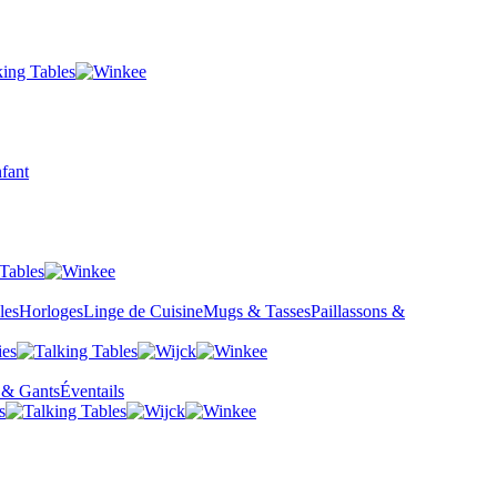
fant
les
Horloges
Linge de Cuisine
Mugs & Tasses
Paillassons &
 & Gants
Éventails