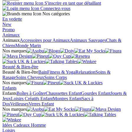
S'inscrire en tant que détaillant
Connectez-vous
Nos catégories
En vedette
New
Promo
Animaux
Animaux
Accessoires pour Animaux
Animaux Sauvages
Chats &
Chiens
Monde Marin
Nos marques
Beauté & Bien-être
Beauté & Bien-être
Bain
Fitness & Yoga
Relaxation
Soins &
Rasage
Soins Cheveux
Soins Corps
Nos marques
Enfants
Enfants
Boîtes à Goûter
Chaussettes Enfant
Gourdes Enfant
Jouets &
Jeux
Loisirs Créatifs Enfant
Montres Enfant
Sacs à
Dos
Veilleuses
Verres Enfant
Nos marques
Idées Cadeaux Homme
Loisirs