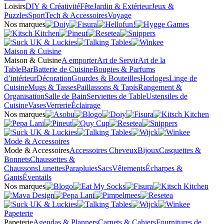
Loisirs
DIY & Créativité
Fête
Jardin & Extérieur
Jeux &
Puzzles
Sport
Tech & Accessoires
Voyage
Nos marques
Maison & Cuisine
Maison & Cuisine
A emporter
Art de Servir
Art de la
Table
Bar
Batterie de Cuisine
Bougies & Parfums
d’intérieur
Décoration
Gourdes & Bouteilles
Horloges
Linge de
Cuisine
Mugs & Tasses
Paillassons & Tapis
Rangement &
Organisation
Salle de Bain
Serviettes de Table
Ustensiles de
Cuisine
Vases
Verrerie
Éclairage
Nos marques
Mode & Accessoires
Mode & Accessoires
Accessoires Cheveux
Bijoux
Casquettes &
Bonnets
Chaussettes &
Chaussons
Lunettes
Parapluies
Sacs
Vêtements
Écharpes &
Gants
Éventails
Nos marques
Papeterie
Papeterie
Agendas & Planners
Carnets & Cahiers
Fournitures de