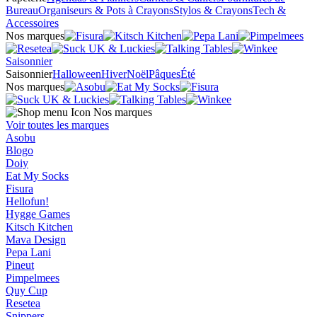
Bureau
Organiseurs & Pots à Crayons
Stylos & Crayons
Tech &
Accessoires
Nos marques
Saisonnier
Saisonnier
Halloween
Hiver
Noël
Pâques
Été
Nos marques
Nos marques
Voir toutes les marques
Asobu
Blogo
Doiy
Eat My Socks
Fisura
Hellofun!
Hygge Games
Kitsch Kitchen
Mava Design
Pepa Lani
Pineut
Pimpelmees
Quy Cup
Resetea
Snippers