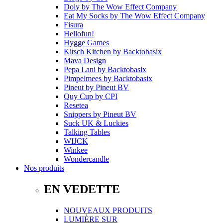
Doiy
by
The Wow Effect Company
Eat My Socks
by
The Wow Effect Company
Fisura
Hellofun!
Hygge Games
Kitsch Kitchen
by
Backtobasix
Mava Design
Pepa Lani
by
Backtobasix
Pimpelmees
by
Backtobasix
Pineut
by
Pineut BV
Quy Cup
by
CPI
Resetea
Snippers
by
Pineut BV
Suck UK & Luckies
Talking Tables
WIJCK
Winkee
Wondercandle
Nos produits
EN VEDETTE
NOUVEAUX PRODUITS
LUMIÈRE SUR