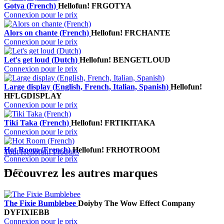
Gotya (French)
Hellofun!
FRGOTYA
Connexion pour le prix
Alors on chante (French)
Hellofun!
FRCHANTE
Connexion pour le prix
Let's get loud (Dutch)
Hellofun!
BENGETLOUD
Connexion pour le prix
Large display (English, French, Italian, Spanish)
Hellofun!
HFLGDISPLAY
Connexion pour le prix
Tiki Taka (French)
Hellofun!
FRTIKITAKA
Connexion pour le prix
Hot Room (French)
Hellofun!
FRHOTROOM
Tout Hellofun! Produits
Connexion pour le prix
Découvrez les autres marques
The Fixie Bumblebee
Doiy
by The Wow Effect Company
DYFIXIEBB
Connexion pour le prix