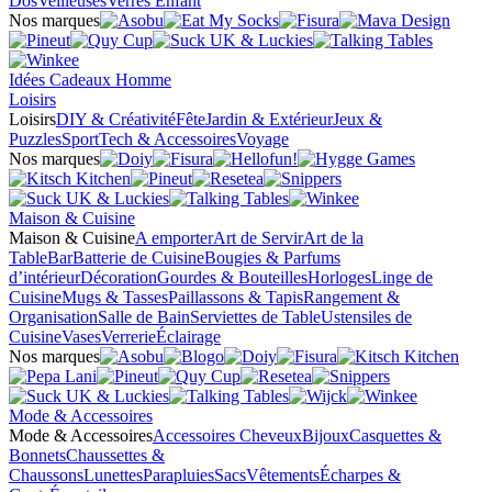
Dos
Veilleuses
Verres Enfant
Nos marques
Idées Cadeaux Homme
Loisirs
Loisirs
DIY & Créativité
Fête
Jardin & Extérieur
Jeux &
Puzzles
Sport
Tech & Accessoires
Voyage
Nos marques
Maison & Cuisine
Maison & Cuisine
A emporter
Art de Servir
Art de la
Table
Bar
Batterie de Cuisine
Bougies & Parfums
d’intérieur
Décoration
Gourdes & Bouteilles
Horloges
Linge de
Cuisine
Mugs & Tasses
Paillassons & Tapis
Rangement &
Organisation
Salle de Bain
Serviettes de Table
Ustensiles de
Cuisine
Vases
Verrerie
Éclairage
Nos marques
Mode & Accessoires
Mode & Accessoires
Accessoires Cheveux
Bijoux
Casquettes &
Bonnets
Chaussettes &
Chaussons
Lunettes
Parapluies
Sacs
Vêtements
Écharpes &