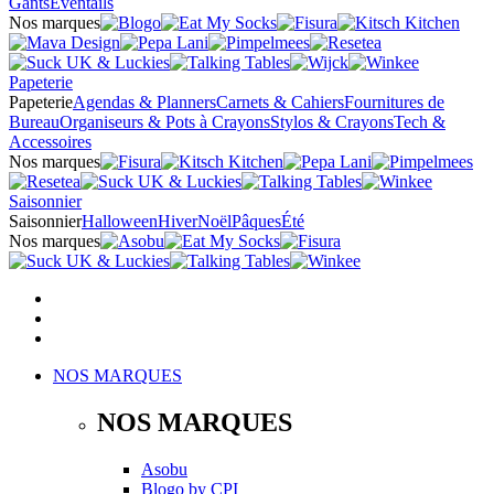
Gants
Éventails
Nos marques
Papeterie
Papeterie
Agendas & Planners
Carnets & Cahiers
Fournitures de
Bureau
Organiseurs & Pots à Crayons
Stylos & Crayons
Tech &
Accessoires
Nos marques
Saisonnier
Saisonnier
Halloween
Hiver
Noël
Pâques
Été
Nos marques
NOS MARQUES
NOS MARQUES
Asobu
Blogo
by
CPI