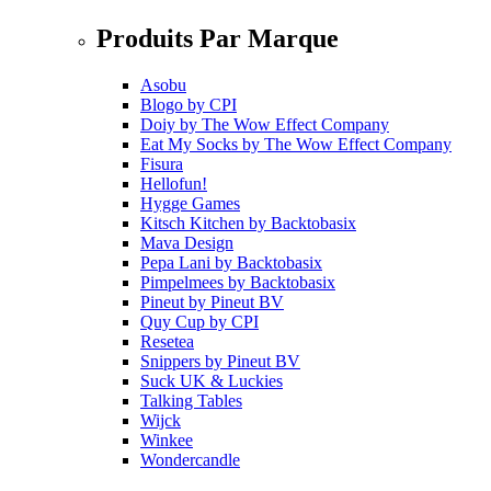
Produits Par Marque
Asobu
Blogo
by
CPI
Doiy
by
The Wow Effect Company
Eat My Socks
by
The Wow Effect Company
Fisura
Hellofun!
Hygge Games
Kitsch Kitchen
by
Backtobasix
Mava Design
Pepa Lani
by
Backtobasix
Pimpelmees
by
Backtobasix
Pineut
by
Pineut BV
Quy Cup
by
CPI
Resetea
Snippers
by
Pineut BV
Suck UK & Luckies
Talking Tables
Wijck
Winkee
Wondercandle