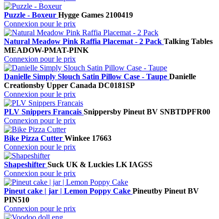
Puzzle - Boxeur
Hygge Games
2100419
Connexion pour le prix
Natural Meadow Pink Raffia Placemat - 2 Pack
Talking Tables
MEADOW-PMAT-PINK
Connexion pour le prix
Danielle Simply Slouch Satin Pillow Case - Taupe
Danielle
Creations
by Upper Canada
DC0181SP
Connexion pour le prix
PLV Snippers Francais
Snippers
by Pineut BV
SNBTDPFR00
Connexion pour le prix
Bike Pizza Cutter
Winkee
17663
Connexion pour le prix
Shapeshifter
Suck UK & Luckies
LK IAGSS
Connexion pour le prix
Pineut cake | jar | Lemon Poppy Cake
Pineut
by Pineut BV
PIN510
Connexion pour le prix