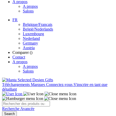
A propos
A propos
Salons
FR
Belgique/Français
België/Nederlands
Luxembourg
Nederland
Germany
Austria
Comparer (
)
Contact
A propos
A propos
Salons
Téléchargements
Marques
Connectez-vous
S'inscrire en tant que
détaillant
Recherche Avancée
Search