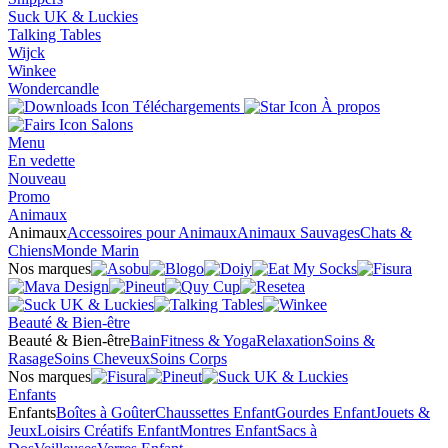
Suck UK & Luckies
Talking Tables
Wijck
Winkee
Wondercandle
Téléchargements
À propos
Salons
Menu
En vedette
Nouveau
Promo
Animaux
Animaux
Accessoires pour Animaux
Animaux Sauvages
Chats &
Chiens
Monde Marin
Nos marques
Beauté & Bien-être
Beauté & Bien-être
Bain
Fitness & Yoga
Relaxation
Soins &
Rasage
Soins Cheveux
Soins Corps
Nos marques
Enfants
Enfants
Boîtes à Goûter
Chaussettes Enfant
Gourdes Enfant
Jouets &
Jeux
Loisirs Créatifs Enfant
Montres Enfant
Sacs à