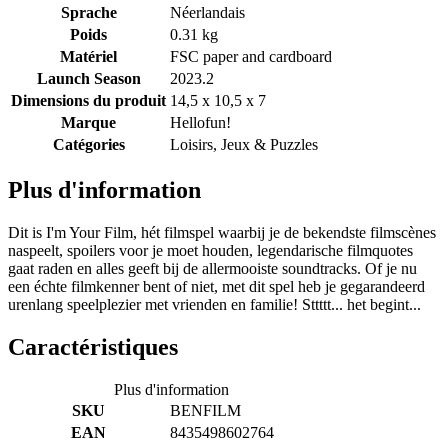
Sprache
Néerlandais
Poids
0.31 kg
Matériel
FSC paper and cardboard
Launch Season
2023.2
Dimensions du produit
14,5 x 10,5 x 7
Marque
Hellofun!
Catégories
Loisirs, Jeux & Puzzles
Plus d'information
Dit is I'm Your Film, hét filmspel waarbij je de bekendste filmscènes
naspeelt, spoilers voor je moet houden, legendarische filmquotes
gaat raden en alles geeft bij de allermooiste soundtracks. Of je nu
een échte filmkenner bent of niet, met dit spel heb je gegarandeerd
urenlang speelplezier met vrienden en familie! Sttttt... het begint...
Caractéristiques
Plus d'information
SKU
BENFILM
EAN
8435498602764