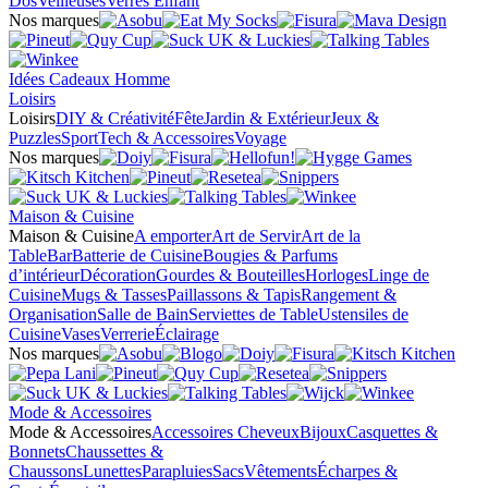
Dos
Veilleuses
Verres Enfant
Nos marques
Idées Cadeaux Homme
Loisirs
Loisirs
DIY & Créativité
Fête
Jardin & Extérieur
Jeux &
Puzzles
Sport
Tech & Accessoires
Voyage
Nos marques
Maison & Cuisine
Maison & Cuisine
A emporter
Art de Servir
Art de la
Table
Bar
Batterie de Cuisine
Bougies & Parfums
d’intérieur
Décoration
Gourdes & Bouteilles
Horloges
Linge de
Cuisine
Mugs & Tasses
Paillassons & Tapis
Rangement &
Organisation
Salle de Bain
Serviettes de Table
Ustensiles de
Cuisine
Vases
Verrerie
Éclairage
Nos marques
Mode & Accessoires
Mode & Accessoires
Accessoires Cheveux
Bijoux
Casquettes &
Bonnets
Chaussettes &
Chaussons
Lunettes
Parapluies
Sacs
Vêtements
Écharpes &