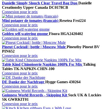
Danielle Simply Slouch Clear Travel Bag Duo
Danielle
Creations
by Upper Canada
DC0178CB
Connexion pour le prix
Mini potager de tomates (français)
Resetea
Frst224
Connexion pour le prix
Golden self-watering gnome
Fisura
HGA2420402
Connexion pour le prix
Pineut Cocktail | bottle | Moscow Mule
Pineut
by Pineut BV
PIN652
Connexion pour le prix
Table Kind Chinoisserie Napkins 100Pk Fsc Mix
Talking
Tables
TK-NAPKIN-CHIN-100
Connexion pour le prix
DE Danke der Nachfrage
Hygge Games
430264
Connexion pour le prix
Guinness World Records - Skipping Kit
Suck UK & Luckies
SK GWRKIT01
Connexion pour le prix