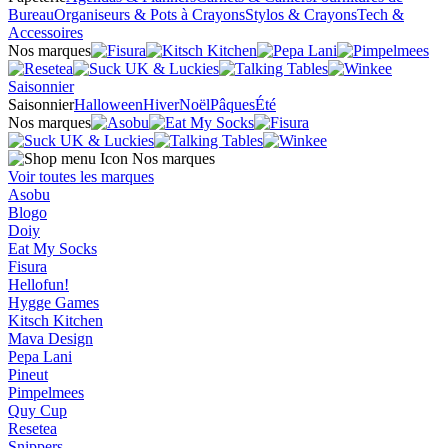
Bureau
Organiseurs & Pots à Crayons
Stylos & Crayons
Tech &
Accessoires
Nos marques
Saisonnier
Saisonnier
Halloween
Hiver
Noël
Pâques
Été
Nos marques
Nos marques
Voir toutes les marques
Asobu
Blogo
Doiy
Eat My Socks
Fisura
Hellofun!
Hygge Games
Kitsch Kitchen
Mava Design
Pepa Lani
Pineut
Pimpelmees
Quy Cup
Resetea
Snippers