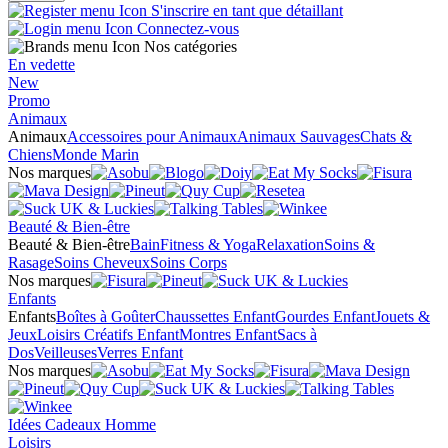
S'inscrire en tant que détaillant
Connectez-vous
Nos catégories
En vedette
New
Promo
Animaux
Animaux
Accessoires pour Animaux
Animaux Sauvages
Chats &
Chiens
Monde Marin
Nos marques
Beauté & Bien-être
Beauté & Bien-être
Bain
Fitness & Yoga
Relaxation
Soins &
Rasage
Soins Cheveux
Soins Corps
Nos marques
Enfants
Enfants
Boîtes à Goûter
Chaussettes Enfant
Gourdes Enfant
Jouets &
Jeux
Loisirs Créatifs Enfant
Montres Enfant
Sacs à
Dos
Veilleuses
Verres Enfant
Nos marques
Idées Cadeaux Homme
Loisirs