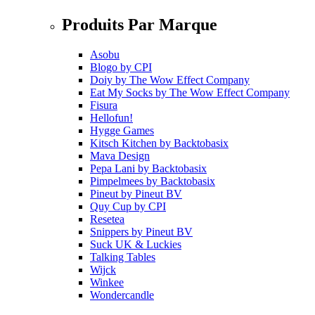
Produits Par Marque
Asobu
Blogo
by
CPI
Doiy
by
The Wow Effect Company
Eat My Socks
by
The Wow Effect Company
Fisura
Hellofun!
Hygge Games
Kitsch Kitchen
by
Backtobasix
Mava Design
Pepa Lani
by
Backtobasix
Pimpelmees
by
Backtobasix
Pineut
by
Pineut BV
Quy Cup
by
CPI
Resetea
Snippers
by
Pineut BV
Suck UK & Luckies
Talking Tables
Wijck
Winkee
Wondercandle