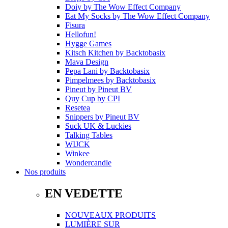
Doiy
by
The Wow Effect Company
Eat My Socks
by
The Wow Effect Company
Fisura
Hellofun!
Hygge Games
Kitsch Kitchen
by
Backtobasix
Mava Design
Pepa Lani
by
Backtobasix
Pimpelmees
by
Backtobasix
Pineut
by
Pineut BV
Quy Cup
by
CPI
Resetea
Snippers
by
Pineut BV
Suck UK & Luckies
Talking Tables
WIJCK
Winkee
Wondercandle
Nos produits
EN VEDETTE
NOUVEAUX PRODUITS
LUMIÈRE SUR