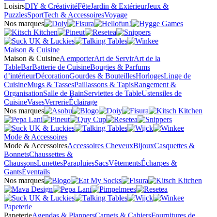
Loisirs
DIY & Créativité
Fête
Jardin & Extérieur
Jeux &
Puzzles
Sport
Tech & Accessoires
Voyage
Nos marques
Maison & Cuisine
Maison & Cuisine
A emporter
Art de Servir
Art de la
Table
Bar
Batterie de Cuisine
Bougies & Parfums
d’intérieur
Décoration
Gourdes & Bouteilles
Horloges
Linge de
Cuisine
Mugs & Tasses
Paillassons & Tapis
Rangement &
Organisation
Salle de Bain
Serviettes de Table
Ustensiles de
Cuisine
Vases
Verrerie
Éclairage
Nos marques
Mode & Accessoires
Mode & Accessoires
Accessoires Cheveux
Bijoux
Casquettes &
Bonnets
Chaussettes &
Chaussons
Lunettes
Parapluies
Sacs
Vêtements
Écharpes &
Gants
Éventails
Nos marques
Papeterie
Papeterie
Agendas & Planners
Carnets & Cahiers
Fournitures de