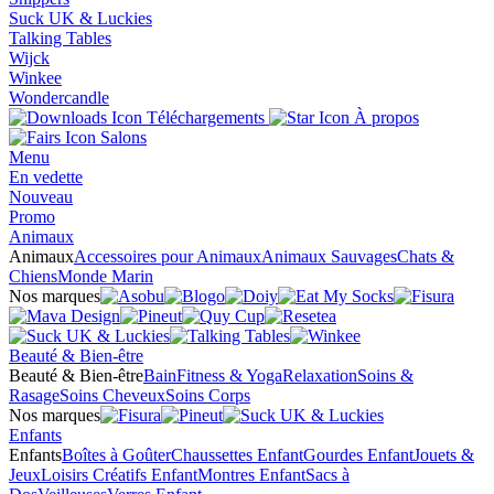
Suck UK & Luckies
Talking Tables
Wijck
Winkee
Wondercandle
Téléchargements
À propos
Salons
Menu
En vedette
Nouveau
Promo
Animaux
Animaux
Accessoires pour Animaux
Animaux Sauvages
Chats &
Chiens
Monde Marin
Nos marques
Beauté & Bien-être
Beauté & Bien-être
Bain
Fitness & Yoga
Relaxation
Soins &
Rasage
Soins Cheveux
Soins Corps
Nos marques
Enfants
Enfants
Boîtes à Goûter
Chaussettes Enfant
Gourdes Enfant
Jouets &
Jeux
Loisirs Créatifs Enfant
Montres Enfant
Sacs à