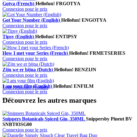
Gotya (French)
Hellofun!
FRGOTYA
Connexion pour le prix
Got Your Number (English)
Hellofun!
ENGOTYA
Connexion pour le prix
Tipsy (English)
Hellofun!
ENTIPSY
Connexion pour le prix
How I met your Series (French)
Hellofun!
FRMETSERIES
Connexion pour le prix
Zijn we er bijna (Dutch)
Hellofun!
BENZIJN
Connexion pour le prix
I am your film (English)
Hellofun!
ENFILM
Tout Hellofun! Produits
Connexion pour le prix
Découvrez les autres marques
Snippers Botanicals Spiced Gin, 350ML
Snippers
by Pineut BV
SNBT03SG00
Connexion pour le prix