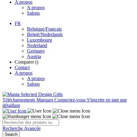
A propos
A propos
Salons
FR
Belgique/Français
België/Nederlands
Luxembourg
Nederland
Germany
Austria
Comparer (
)
Contact
A propos
A propos
Salons
Téléchargements
Marques
Connectez-vous
S'inscrire en tant que
détaillant
Recherche Avancée
Search