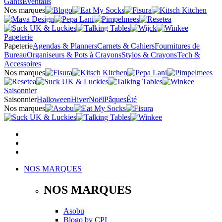
Gants
Éventails
Nos marques
Papeterie
Papeterie
Agendas & Planners
Carnets & Cahiers
Fournitures de
Bureau
Organiseurs & Pots à Crayons
Stylos & Crayons
Tech &
Accessoires
Nos marques
Saisonnier
Saisonnier
Halloween
Hiver
Noël
Pâques
Été
Nos marques
NOS MARQUES
NOS MARQUES
Asobu
Blogo
by
CPI