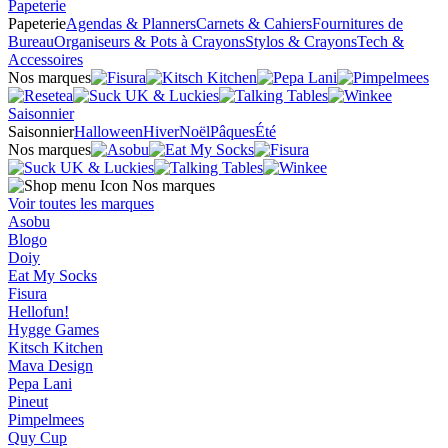
Papeterie
Papeterie
Agendas & Planners
Carnets & Cahiers
Fournitures de
Bureau
Organiseurs & Pots à Crayons
Stylos & Crayons
Tech &
Accessoires
Nos marques
Saisonnier
Saisonnier
Halloween
Hiver
Noël
Pâques
Été
Nos marques
Nos marques
Voir toutes les marques
Asobu
Blogo
Doiy
Eat My Socks
Fisura
Hellofun!
Hygge Games
Kitsch Kitchen
Mava Design
Pepa Lani
Pineut
Pimpelmees
Quy Cup