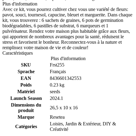
Plus d'information
Avec ce kit, vous pourrez cultiver chez vous une variété de fleurs:
pavot, souci, tournesol, capucine, bleuet et marguerite. Dans chaque
kit, vous trouverez : 6 sachets de graines, 6 pots de germination
biodégradables, 6 pastilles de substrat, 6 marqueurs et 1
pulvérisateur. Rendez votre maison plus habitable grâce aux fleurs,
qui apportent de nombreux avantages pour la santé, réduisent le
stress et favorisent le bonheur. Reconnectez-vous à la nature et
remplissez votre maison de vie et de couleur!
Caractéristiques
Plus d'information
SKU
Frst255
Sprache
Français
EAN
8436601342553
Poids
0.23 kg
Matériel
seeds
Launch Season
2024.1
Dimensions du
26,5 x 10 x 16
produit
Marque
Resetea
Loisirs, Jardin & Extérieur, DIY &
Catégories
Créativité