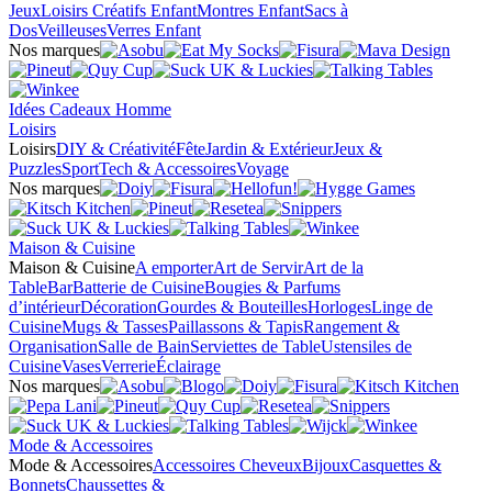
Jeux
Loisirs Créatifs Enfant
Montres Enfant
Sacs à
Dos
Veilleuses
Verres Enfant
Nos marques
Idées Cadeaux Homme
Loisirs
Loisirs
DIY & Créativité
Fête
Jardin & Extérieur
Jeux &
Puzzles
Sport
Tech & Accessoires
Voyage
Nos marques
Maison & Cuisine
Maison & Cuisine
A emporter
Art de Servir
Art de la
Table
Bar
Batterie de Cuisine
Bougies & Parfums
d’intérieur
Décoration
Gourdes & Bouteilles
Horloges
Linge de
Cuisine
Mugs & Tasses
Paillassons & Tapis
Rangement &
Organisation
Salle de Bain
Serviettes de Table
Ustensiles de
Cuisine
Vases
Verrerie
Éclairage
Nos marques
Mode & Accessoires
Mode & Accessoires
Accessoires Cheveux
Bijoux
Casquettes &
Bonnets
Chaussettes &