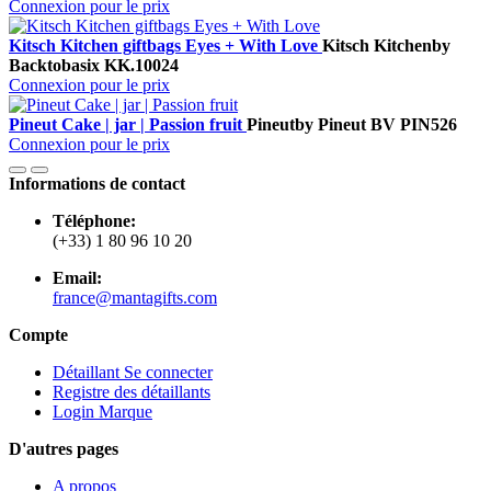
Connexion pour le prix
Kitsch Kitchen giftbags Eyes + With Love
Kitsch Kitchen
by
Backtobasix
KK.10024
Connexion pour le prix
Pineut Cake | jar | Passion fruit
Pineut
by Pineut BV
PIN526
Connexion pour le prix
Informations de contact
Téléphone:
(+33) 1 80 96 10 20
Email:
france@mantagifts.com
Compte
Détaillant Se connecter
Registre des détaillants
Login Marque
D'autres pages
A propos