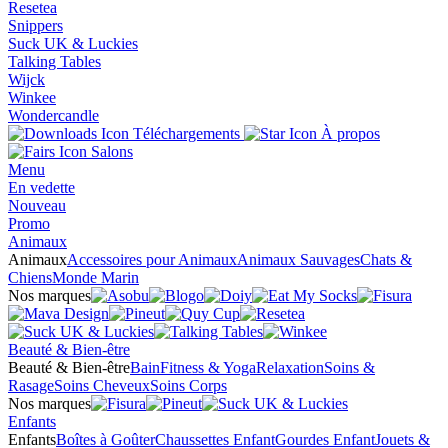
Resetea
Snippers
Suck UK & Luckies
Talking Tables
Wijck
Winkee
Wondercandle
Téléchargements
À propos
Salons
Menu
En vedette
Nouveau
Promo
Animaux
Animaux
Accessoires pour Animaux
Animaux Sauvages
Chats &
Chiens
Monde Marin
Nos marques
Beauté & Bien-être
Beauté & Bien-être
Bain
Fitness & Yoga
Relaxation
Soins &
Rasage
Soins Cheveux
Soins Corps
Nos marques
Enfants
Enfants
Boîtes à Goûter
Chaussettes Enfant
Gourdes Enfant
Jouets &