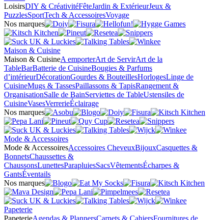
Loisirs
DIY & Créativité
Fête
Jardin & Extérieur
Jeux &
Puzzles
Sport
Tech & Accessoires
Voyage
Nos marques
Maison & Cuisine
Maison & Cuisine
A emporter
Art de Servir
Art de la
Table
Bar
Batterie de Cuisine
Bougies & Parfums
d’intérieur
Décoration
Gourdes & Bouteilles
Horloges
Linge de
Cuisine
Mugs & Tasses
Paillassons & Tapis
Rangement &
Organisation
Salle de Bain
Serviettes de Table
Ustensiles de
Cuisine
Vases
Verrerie
Éclairage
Nos marques
Mode & Accessoires
Mode & Accessoires
Accessoires Cheveux
Bijoux
Casquettes &
Bonnets
Chaussettes &
Chaussons
Lunettes
Parapluies
Sacs
Vêtements
Écharpes &
Gants
Éventails
Nos marques
Papeterie
Papeterie
Agendas & Planners
Carnets & Cahiers
Fournitures de