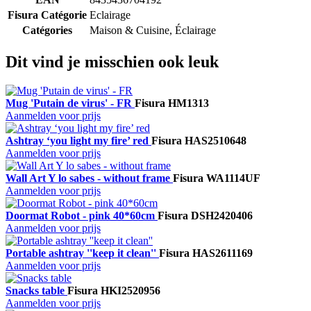
Fisura Catégorie
Eclairage
Catégories
Maison & Cuisine, Éclairage
Dit vind je misschien ook leuk
Mug 'Putain de virus' - FR
Fisura
HM1313
Aanmelden voor prijs
Ashtray ‘you light my fire’ red
Fisura
HAS2510648
Aanmelden voor prijs
Wall Art Y lo sabes - without frame
Fisura
WA1114UF
Aanmelden voor prijs
Doormat Robot - pink 40*60cm
Fisura
DSH2420406
Aanmelden voor prijs
Portable ashtray ''keep it clean''
Fisura
HAS2611169
Aanmelden voor prijs
Snacks table
Fisura
HKI2520956
Aanmelden voor prijs