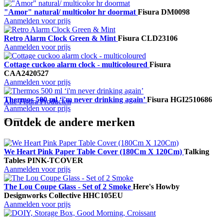
"Amor" natural/ multicolor hr doormat
Fisura
DM0098
Aanmelden voor prijs
Retro Alarm Clock Green & Mint
Fisura
CLD23106
Aanmelden voor prijs
Cottage cuckoo alarm clock - multicoloured
Fisura
CAA2420527
Aanmelden voor prijs
Thermos 500 ml ‘i'm never drinking again’
Fisura
HGI2510686
Alle Fisura Producten
Aanmelden voor prijs
Ontdek de andere merken
We Heart Pink Paper Table Cover (180Cm X 120Cm)
Talking
Tables
PINK-TCOVER
Aanmelden voor prijs
The Lou Coupe Glass - Set of 2 Smoke
Here's How
by
Designworks Collective
HHC105EU
Aanmelden voor prijs