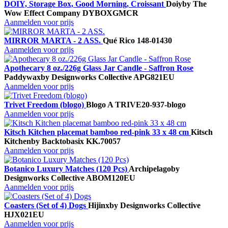
DOIY, Storage Box, Good Morning, Croissant
Doiy
by The
Wow Effect Company
DYBOXGMCR
Aanmelden voor prijs
MIRROR MARTA - 2 ASS.
Qué Rico
148-01430
Aanmelden voor prijs
Apothecary 8 oz./226g Glass Jar Candle - Saffron Rose
Paddywax
by Designworks Collective
APG821EU
Aanmelden voor prijs
Trivet Freedom (blogo)
Blogo A
TRIVE20-937-blogo
Aanmelden voor prijs
Kitsch Kitchen placemat bamboo red-pink 33 x 48 cm
Kitsch
Kitchen
by Backtobasix
KK.70057
Aanmelden voor prijs
Botanico Luxury Matches (120 Pcs)
Archipelago
by
Designworks Collective
ABOM120EU
Aanmelden voor prijs
Coasters (Set of 4) Dogs
Hijinx
by Designworks Collective
HJX021EU
Aanmelden voor prijs