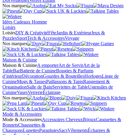
Dos
Veilleuses
Verres Enfant
Nos marques
Idées Cadeaux Homme
Loisirs
Loisirs
DIY & Créativité
Fête
Jardin & Extérieur
Jeux &
Puzzles
Sport
Tech & Accessoires
Voyage
Nos marques
Maison & Cuisine
Maison & Cuisine
A emporter
Art de Servir
Art de la
Table
Bar
Batterie de Cuisine
Bougies & Parfums
d’intérieur
Décoration
Gourdes & Bouteilles
Horloges
Linge de
Cuisine
Mugs & Tasses
Paillassons & Tapis
Rangement &
Organisation
Salle de Bain
Serviettes de Table
Ustensiles de
Cuisine
Vases
Verrerie
Éclairage
Nos marques
Mode & Accessoires
Mode & Accessoires
Accessoires Cheveux
Bijoux
Casquettes &
Bonnets
Chaussettes &
Chaussons
Lunettes
Parapluies
Sacs
Vêtements
Écharpes &