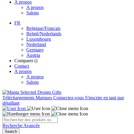
A propos
A propos
Salons
FR
Belgique/Français
België/Nederlands
Luxembourg
Nederland
Germany
Austria
Comparer (
)
Contact
A propos
A propos
Salons
Téléchargements
Marques
Connectez-vous
S'inscrire en tant que
détaillant
Recherche Avancée
Search