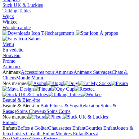
Suck UK & Luckies
Talking Tables
Wijck
Winkee
Wondercandle
Téléchargements
À propos
Salons
Menu
En vedette
Nouveau
Promo
Animaux
Animaux
Accessoires pour Animaux
Animaux Sauvages
Chats &
Chiens
Monde Marin
Nos marques
Beauté & Bien-être
Beauté & Bien-être
Bain
Fitness & Yoga
Relaxation
Soins &
Rasage
Soins Cheveux
Soins Corps
Nos marques
Enfants
Enfants
Boîtes à Goûter
Chaussettes Enfant
Gourdes Enfant
Jouets &
Jeux
Loisirs Créatifs Enfant
Montres Enfant
Sacs à