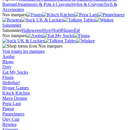
Bureau
Organiseurs & Pots à Crayons
Stylos & Crayons
Tech &
Accessoires
Nos marques
Saisonnier
Saisonnier
Halloween
Hiver
Noël
Pâques
Été
Nos marques
Nos marques
Voir toutes les marques
Asobu
Blogo
Doiy
Eat My Socks
Fisura
Hellofun!
Hygge Games
Kitsch Kitchen
Mava Design
Pepa Lani
Pineut
Pimpelmees
Quy Cup
Resetea
Snippers