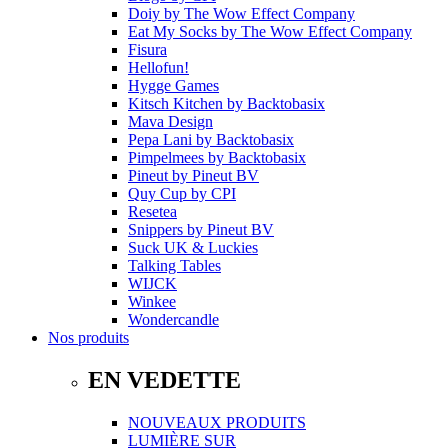
Doiy
by
The Wow Effect Company
Eat My Socks
by
The Wow Effect Company
Fisura
Hellofun!
Hygge Games
Kitsch Kitchen
by
Backtobasix
Mava Design
Pepa Lani
by
Backtobasix
Pimpelmees
by
Backtobasix
Pineut
by
Pineut BV
Quy Cup
by
CPI
Resetea
Snippers
by
Pineut BV
Suck UK & Luckies
Talking Tables
WIJCK
Winkee
Wondercandle
Nos produits
EN VEDETTE
NOUVEAUX PRODUITS
LUMIÈRE SUR