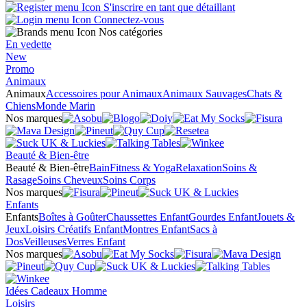
S'inscrire en tant que détaillant
Connectez-vous
Nos catégories
En vedette
New
Promo
Animaux
Animaux
Accessoires pour Animaux
Animaux Sauvages
Chats &
Chiens
Monde Marin
Nos marques
Beauté & Bien-être
Beauté & Bien-être
Bain
Fitness & Yoga
Relaxation
Soins &
Rasage
Soins Cheveux
Soins Corps
Nos marques
Enfants
Enfants
Boîtes à Goûter
Chaussettes Enfant
Gourdes Enfant
Jouets &
Jeux
Loisirs Créatifs Enfant
Montres Enfant
Sacs à
Dos
Veilleuses
Verres Enfant
Nos marques
Idées Cadeaux Homme
Loisirs