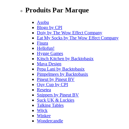
Produits Par Marque
Asobu
Blogo
by
CPI
Doiy
by
The Wow Effect Company
Eat My Socks
by
The Wow Effect Company
Fisura
Hellofun!
Hygge Games
Kitsch Kitchen
by
Backtobasix
Mava Design
Pepa Lani
by
Backtobasix
Pimpelmees
by
Backtobasix
Pineut
by
Pineut BV
Quy Cup
by
CPI
Resetea
Snippers
by
Pineut BV
Suck UK & Luckies
Talking Tables
Wijck
Winkee
Wondercandle