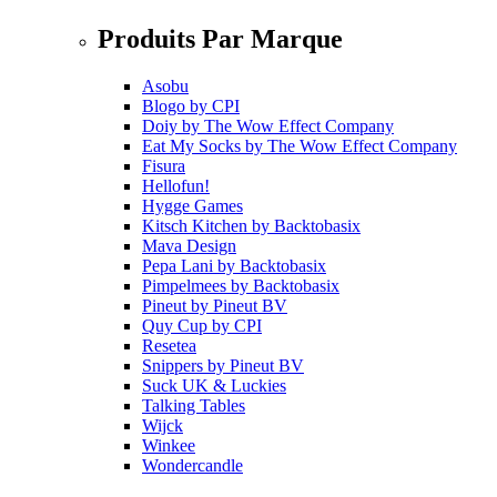
Produits Par Marque
Asobu
Blogo
by
CPI
Doiy
by
The Wow Effect Company
Eat My Socks
by
The Wow Effect Company
Fisura
Hellofun!
Hygge Games
Kitsch Kitchen
by
Backtobasix
Mava Design
Pepa Lani
by
Backtobasix
Pimpelmees
by
Backtobasix
Pineut
by
Pineut BV
Quy Cup
by
CPI
Resetea
Snippers
by
Pineut BV
Suck UK & Luckies
Talking Tables
Wijck
Winkee
Wondercandle