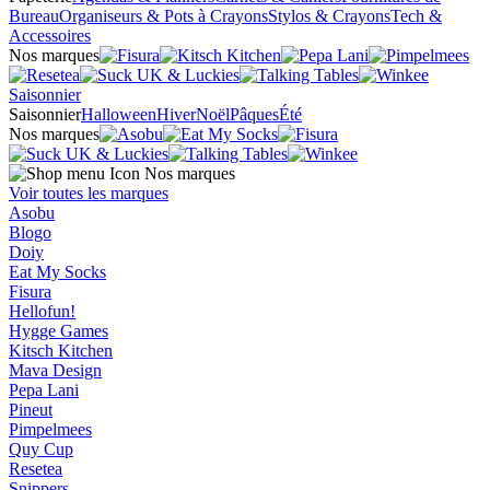
Bureau
Organiseurs & Pots à Crayons
Stylos & Crayons
Tech &
Accessoires
Nos marques
Saisonnier
Saisonnier
Halloween
Hiver
Noël
Pâques
Été
Nos marques
Nos marques
Voir toutes les marques
Asobu
Blogo
Doiy
Eat My Socks
Fisura
Hellofun!
Hygge Games
Kitsch Kitchen
Mava Design
Pepa Lani
Pineut
Pimpelmees
Quy Cup
Resetea
Snippers