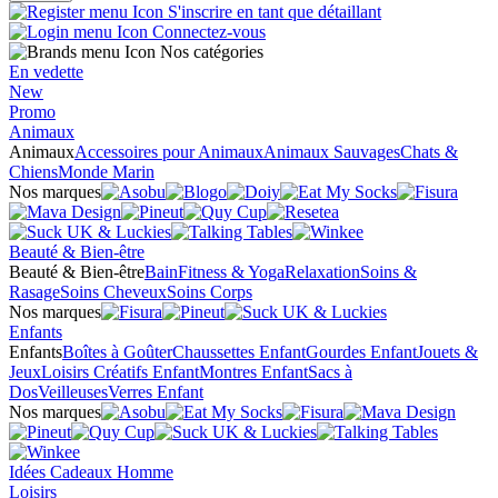
S'inscrire en tant que détaillant
Connectez-vous
Nos catégories
En vedette
New
Promo
Animaux
Animaux
Accessoires pour Animaux
Animaux Sauvages
Chats &
Chiens
Monde Marin
Nos marques
Beauté & Bien-être
Beauté & Bien-être
Bain
Fitness & Yoga
Relaxation
Soins &
Rasage
Soins Cheveux
Soins Corps
Nos marques
Enfants
Enfants
Boîtes à Goûter
Chaussettes Enfant
Gourdes Enfant
Jouets &
Jeux
Loisirs Créatifs Enfant
Montres Enfant
Sacs à
Dos
Veilleuses
Verres Enfant
Nos marques
Idées Cadeaux Homme
Loisirs