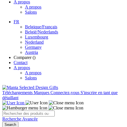
A propos
A propos
Salons
FR
Belgique/Français
België/Nederlands
Luxembourg
Nederland
Germany
Austria
Comparer (
)
Contact
A propos
A propos
Salons
Téléchargements
Marques
Connectez-vous
S'inscrire en tant que
détaillant
Recherche Avancée
Search