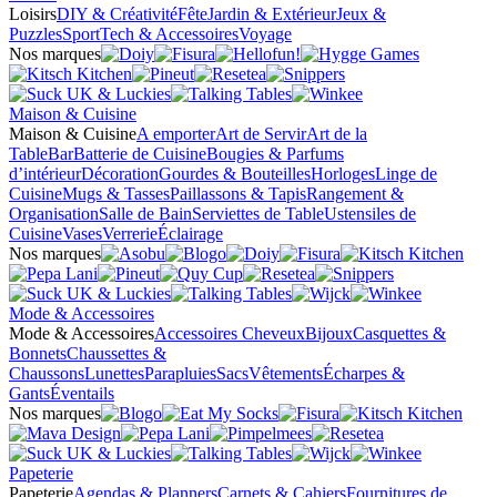
Loisirs
DIY & Créativité
Fête
Jardin & Extérieur
Jeux &
Puzzles
Sport
Tech & Accessoires
Voyage
Nos marques
Maison & Cuisine
Maison & Cuisine
A emporter
Art de Servir
Art de la
Table
Bar
Batterie de Cuisine
Bougies & Parfums
d’intérieur
Décoration
Gourdes & Bouteilles
Horloges
Linge de
Cuisine
Mugs & Tasses
Paillassons & Tapis
Rangement &
Organisation
Salle de Bain
Serviettes de Table
Ustensiles de
Cuisine
Vases
Verrerie
Éclairage
Nos marques
Mode & Accessoires
Mode & Accessoires
Accessoires Cheveux
Bijoux
Casquettes &
Bonnets
Chaussettes &
Chaussons
Lunettes
Parapluies
Sacs
Vêtements
Écharpes &
Gants
Éventails
Nos marques
Papeterie
Papeterie
Agendas & Planners
Carnets & Cahiers
Fournitures de