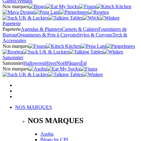
Gants
Éventails
Nos marques
Papeterie
Papeterie
Agendas & Planners
Carnets & Cahiers
Fournitures de
Bureau
Organiseurs & Pots à Crayons
Stylos & Crayons
Tech &
Accessoires
Nos marques
Saisonnier
Saisonnier
Halloween
Hiver
Noël
Pâques
Été
Nos marques
NOS MARQUES
NOS MARQUES
Asobu
Blogo
by
CPI