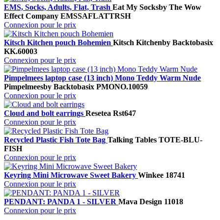
EMS, Socks, Adults, Flat, Trash
Eat My Socks
by The Wow
Effect Company
EMSSAFLATTRSH
Connexion pour le prix
Kitsch Kitchen pouch Bohemien
Kitsch Kitchen
by Backtobasix
KK.60003
Connexion pour le prix
Pimpelmees laptop case (13 inch) Mono Teddy Warm Nude
Pimpelmees
by Backtobasix
PMONO.10059
Connexion pour le prix
Cloud and bolt earrings
Resetea
Rst647
Connexion pour le prix
Recycled Plastic Fish Tote Bag
Talking Tables
TOTE-BLU-
FISH
Connexion pour le prix
Keyring Mini Microwave Sweet Bakery
Winkee
18741
Connexion pour le prix
PENDANT: PANDA 1 - SILVER
Mava Design
11018
Connexion pour le prix