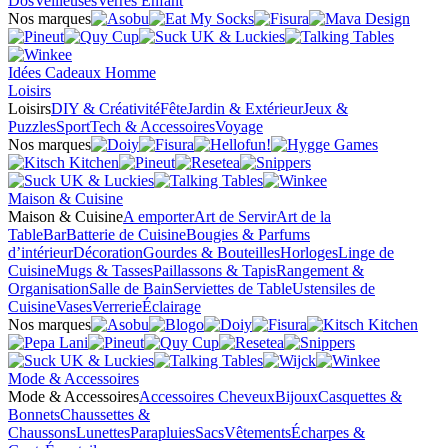
Dos
Veilleuses
Verres Enfant
Nos marques
Idées Cadeaux Homme
Loisirs
Loisirs
DIY & Créativité
Fête
Jardin & Extérieur
Jeux &
Puzzles
Sport
Tech & Accessoires
Voyage
Nos marques
Maison & Cuisine
Maison & Cuisine
A emporter
Art de Servir
Art de la
Table
Bar
Batterie de Cuisine
Bougies & Parfums
d’intérieur
Décoration
Gourdes & Bouteilles
Horloges
Linge de
Cuisine
Mugs & Tasses
Paillassons & Tapis
Rangement &
Organisation
Salle de Bain
Serviettes de Table
Ustensiles de
Cuisine
Vases
Verrerie
Éclairage
Nos marques
Mode & Accessoires
Mode & Accessoires
Accessoires Cheveux
Bijoux
Casquettes &
Bonnets
Chaussettes &
Chaussons
Lunettes
Parapluies
Sacs
Vêtements
Écharpes &