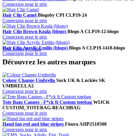
Connexion pour le prix
Hair Clip Camel
Blogo
by CPI
CLP19-24
Connexion pour le prix
Hair Clip Brown Koala (blogo)
Blogo A
CLP19-12-blogo
Connexion pour le prix
Hair Clip Acrylic Emilio (blogo)
Blogo A
CLP19-1418-blogo
Tout Blogo Produits
Connexion pour le prix
Découvrez les autres marques
Colour Change Umbrella
Suck UK & Luckies
SK
UMBRELLA2
Connexion pour le prix
Tote Bags Cannes - F*ck It Custom totebag
WIJCK
CUSTOM_TOTEBAG-BEACHBAG
Connexion pour le prix
Hand fan red and blue stripes
Fisura
AHP2510508
Connexion pour le prix