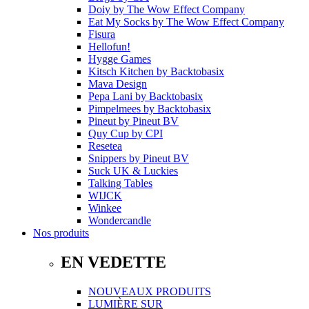
Doiy
by
The Wow Effect Company
Eat My Socks
by
The Wow Effect Company
Fisura
Hellofun!
Hygge Games
Kitsch Kitchen
by
Backtobasix
Mava Design
Pepa Lani
by
Backtobasix
Pimpelmees
by
Backtobasix
Pineut
by
Pineut BV
Quy Cup
by
CPI
Resetea
Snippers
by
Pineut BV
Suck UK & Luckies
Talking Tables
WIJCK
Winkee
Wondercandle
Nos produits
EN VEDETTE
NOUVEAUX PRODUITS
LUMIÈRE SUR