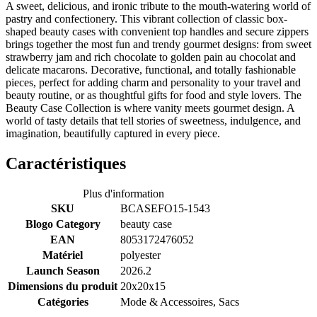
A sweet, delicious, and ironic tribute to the mouth-watering world of
pastry and confectionery. This vibrant collection of classic box-
shaped beauty cases with convenient top handles and secure zippers
brings together the most fun and trendy gourmet designs: from sweet
strawberry jam and rich chocolate to golden pain au chocolat and
delicate macarons. Decorative, functional, and totally fashionable
pieces, perfect for adding charm and personality to your travel and
beauty routine, or as thoughtful gifts for food and style lovers. The
Beauty Case Collection is where vanity meets gourmet design. A
world of tasty details that tell stories of sweetness, indulgence, and
imagination, beautifully captured in every piece.
Caractéristiques
Plus d'information
SKU
BCASEFO15-1543
Blogo Category
beauty case
EAN
8053172476052
Matériel
polyester
Launch Season
2026.2
Dimensions du produit
20x20x15
Catégories
Mode & Accessoires, Sacs