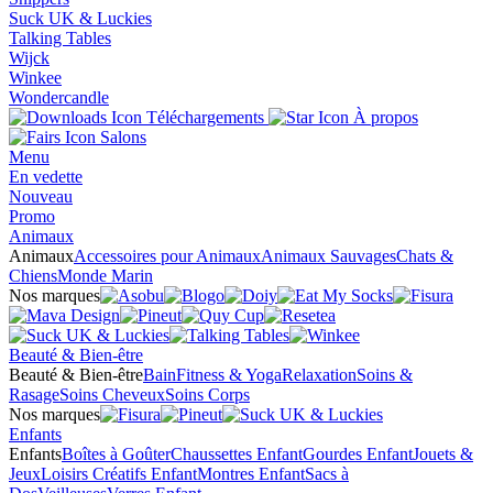
Suck UK & Luckies
Talking Tables
Wijck
Winkee
Wondercandle
Téléchargements
À propos
Salons
Menu
En vedette
Nouveau
Promo
Animaux
Animaux
Accessoires pour Animaux
Animaux Sauvages
Chats &
Chiens
Monde Marin
Nos marques
Beauté & Bien-être
Beauté & Bien-être
Bain
Fitness & Yoga
Relaxation
Soins &
Rasage
Soins Cheveux
Soins Corps
Nos marques
Enfants
Enfants
Boîtes à Goûter
Chaussettes Enfant
Gourdes Enfant
Jouets &
Jeux
Loisirs Créatifs Enfant
Montres Enfant
Sacs à