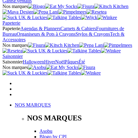
Gants
Éventails
Nos marques
Papeterie
Papeterie
Agendas & Planners
Carnets & Cahiers
Fournitures de
Bureau
Organiseurs & Pots à Crayons
Stylos & Crayons
Tech &
Accessoires
Nos marques
Saisonnier
Saisonnier
Halloween
Hiver
Noël
Pâques
Été
Nos marques
NOS MARQUES
NOS MARQUES
Asobu
Blogo
by
CPI