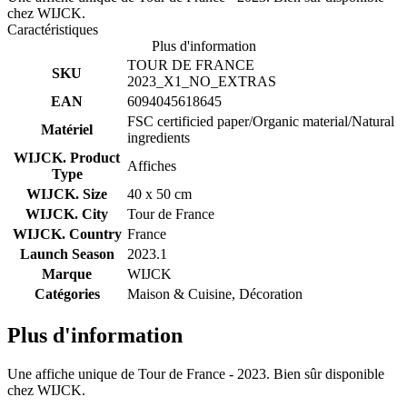
chez WIJCK.
Caractéristiques
Plus d'information
TOUR DE FRANCE
SKU
2023_X1_NO_EXTRAS
EAN
6094045618645
FSC certificied paper/Organic material/Natural
Matériel
ingredients
WIJCK. Product
Affiches
Type
WIJCK. Size
40 x 50 cm
WIJCK. City
Tour de France
WIJCK. Country
France
Launch Season
2023.1
Marque
WIJCK
Catégories
Maison & Cuisine, Décoration
Plus d'information
Une affiche unique de Tour de France - 2023. Bien sûr disponible
chez WIJCK.