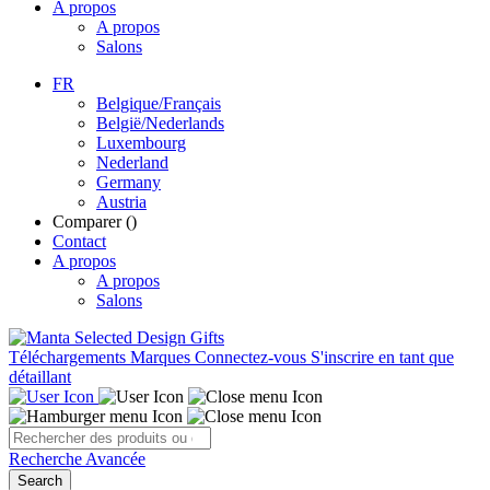
A propos
A propos
Salons
FR
Belgique/Français
België/Nederlands
Luxembourg
Nederland
Germany
Austria
Comparer (
)
Contact
A propos
A propos
Salons
Téléchargements
Marques
Connectez-vous
S'inscrire en tant que
détaillant
Recherche Avancée
Search