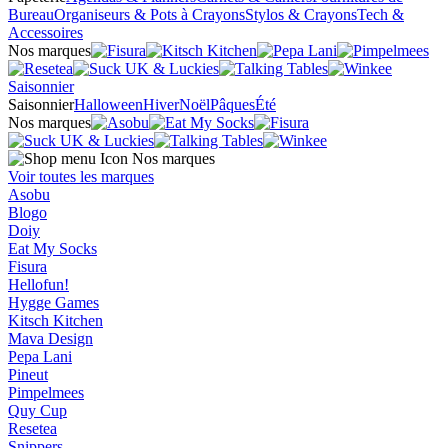
Bureau
Organiseurs & Pots à Crayons
Stylos & Crayons
Tech &
Accessoires
Nos marques
Saisonnier
Saisonnier
Halloween
Hiver
Noël
Pâques
Été
Nos marques
Nos marques
Voir toutes les marques
Asobu
Blogo
Doiy
Eat My Socks
Fisura
Hellofun!
Hygge Games
Kitsch Kitchen
Mava Design
Pepa Lani
Pineut
Pimpelmees
Quy Cup
Resetea
Snippers