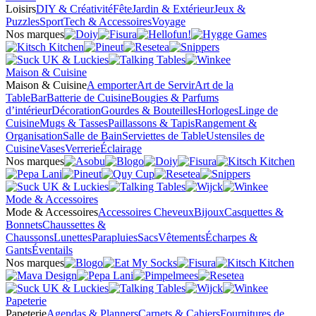
Loisirs
DIY & Créativité
Fête
Jardin & Extérieur
Jeux &
Puzzles
Sport
Tech & Accessoires
Voyage
Nos marques
Maison & Cuisine
Maison & Cuisine
A emporter
Art de Servir
Art de la
Table
Bar
Batterie de Cuisine
Bougies & Parfums
d’intérieur
Décoration
Gourdes & Bouteilles
Horloges
Linge de
Cuisine
Mugs & Tasses
Paillassons & Tapis
Rangement &
Organisation
Salle de Bain
Serviettes de Table
Ustensiles de
Cuisine
Vases
Verrerie
Éclairage
Nos marques
Mode & Accessoires
Mode & Accessoires
Accessoires Cheveux
Bijoux
Casquettes &
Bonnets
Chaussettes &
Chaussons
Lunettes
Parapluies
Sacs
Vêtements
Écharpes &
Gants
Éventails
Nos marques
Papeterie
Papeterie
Agendas & Planners
Carnets & Cahiers
Fournitures de