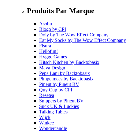
Produits Par Marque
Asobu
Blogo
by
CPI
Doiy
by
The Wow Effect Company
Eat My Socks
by
The Wow Effect Company
Fisura
Hellofun!
Hygge Games
Kitsch Kitchen
by
Backtobasix
Mava Design
Pepa Lani
by
Backtobasix
Pimpelmees
by
Backtobasix
Pineut
by
Pineut BV
Quy Cup
by
CPI
Resetea
Snippers
by
Pineut BV
Suck UK & Luckies
Talking Tables
Wijck
Winkee
Wondercandle