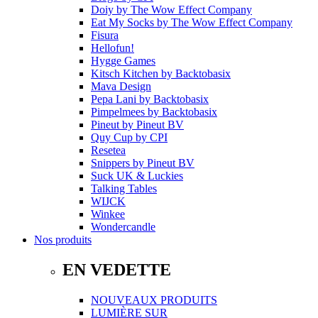
Doiy
by
The Wow Effect Company
Eat My Socks
by
The Wow Effect Company
Fisura
Hellofun!
Hygge Games
Kitsch Kitchen
by
Backtobasix
Mava Design
Pepa Lani
by
Backtobasix
Pimpelmees
by
Backtobasix
Pineut
by
Pineut BV
Quy Cup
by
CPI
Resetea
Snippers
by
Pineut BV
Suck UK & Luckies
Talking Tables
WIJCK
Winkee
Wondercandle
Nos produits
EN VEDETTE
NOUVEAUX PRODUITS
LUMIÈRE SUR