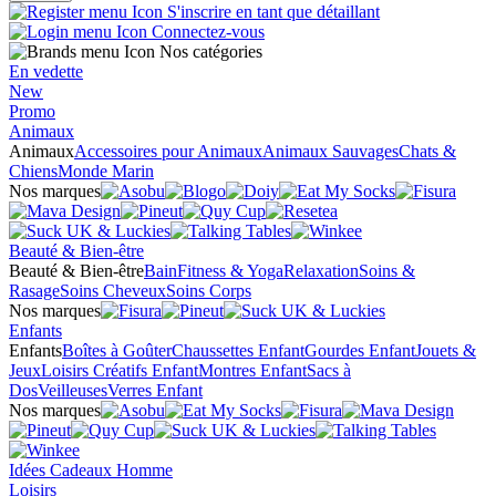
S'inscrire en tant que détaillant
Connectez-vous
Nos catégories
En vedette
New
Promo
Animaux
Animaux
Accessoires pour Animaux
Animaux Sauvages
Chats &
Chiens
Monde Marin
Nos marques
Beauté & Bien-être
Beauté & Bien-être
Bain
Fitness & Yoga
Relaxation
Soins &
Rasage
Soins Cheveux
Soins Corps
Nos marques
Enfants
Enfants
Boîtes à Goûter
Chaussettes Enfant
Gourdes Enfant
Jouets &
Jeux
Loisirs Créatifs Enfant
Montres Enfant
Sacs à
Dos
Veilleuses
Verres Enfant
Nos marques
Idées Cadeaux Homme
Loisirs