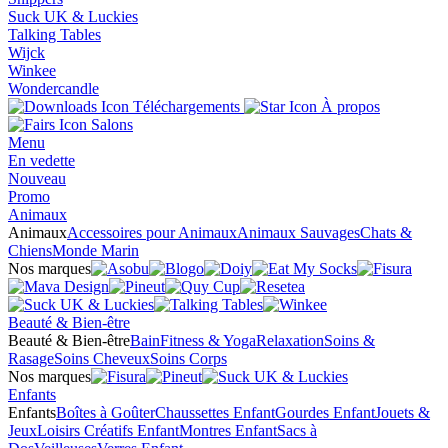
Suck UK & Luckies
Talking Tables
Wijck
Winkee
Wondercandle
Téléchargements
À propos
Salons
Menu
En vedette
Nouveau
Promo
Animaux
Animaux
Accessoires pour Animaux
Animaux Sauvages
Chats &
Chiens
Monde Marin
Nos marques
Beauté & Bien-être
Beauté & Bien-être
Bain
Fitness & Yoga
Relaxation
Soins &
Rasage
Soins Cheveux
Soins Corps
Nos marques
Enfants
Enfants
Boîtes à Goûter
Chaussettes Enfant
Gourdes Enfant
Jouets &
Jeux
Loisirs Créatifs Enfant
Montres Enfant
Sacs à