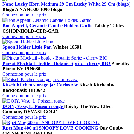
Nano Lucky Horn Medium 29 Cm Lucky White 29 Cm (blogo)
Blogo A
NANO29-1090-blogo
Connexion pour le prix
Bon Appetit, Ceramic Candle Holder, Garlic
Talking Tables
CSHOP-HOLD-CER-GAR
Connexion pour le prix
Spoon Holder Little Pan
Winkee
18591
Connexion pour le prix
Pineut Mocktail - bottle - Botanic Spritz - cherry BIO
Pineut
by
Pineut BV
PIN680
Connexion pour le prix
Kitsch Kitchen storage jar Carlos z/w
Kitsch Kitchen
by
Backtobasix
HD0642
Connexion pour le prix
DOIY, Vase, L, Poisson rouge
Doiy
by The Wow Effect
Company
DYVASLGOLF
Connexion pour le prix
Rpet Mug 400 ml SNOOPY LOVE COOKING
Quy Cup
by
CPI
SNOOMUG40-1391