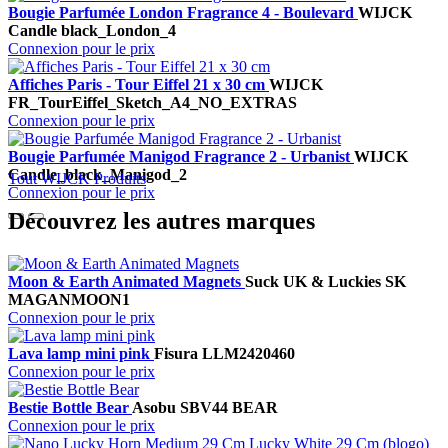
Bougie Parfumée London Fragrance 4 - Boulevard
WIJCK
Candle black_London_4
Connexion pour le prix
Affiches Paris - Tour Eiffel 21 x 30 cm
WIJCK
FR_TourEiffel_Sketch_A4_NO_EXTRAS
Connexion pour le prix
Bougie Parfumée Manigod Fragrance 2 - Urbanist
WIJCK
Candle_black_Manigod_2
Tout WIJCK Produits
Connexion pour le prix
Découvrez les autres marques
Moon & Earth Animated Magnets
Suck UK & Luckies
SK
MAGANMOON1
Connexion pour le prix
Lava lamp mini pink
Fisura
LLM2420460
Connexion pour le prix
Bestie Bottle Bear
Asobu
SBV44 BEAR
Connexion pour le prix