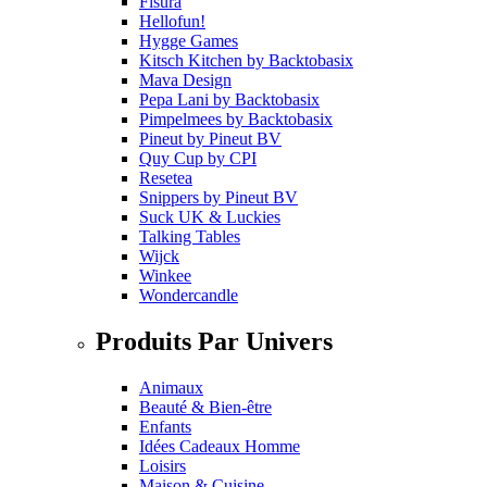
Fisura
Hellofun!
Hygge Games
Kitsch Kitchen
by
Backtobasix
Mava Design
Pepa Lani
by
Backtobasix
Pimpelmees
by
Backtobasix
Pineut
by
Pineut BV
Quy Cup
by
CPI
Resetea
Snippers
by
Pineut BV
Suck UK & Luckies
Talking Tables
Wijck
Winkee
Wondercandle
Produits Par Univers
Animaux
Beauté & Bien-être
Enfants
Idées Cadeaux Homme
Loisirs
Maison & Cuisine