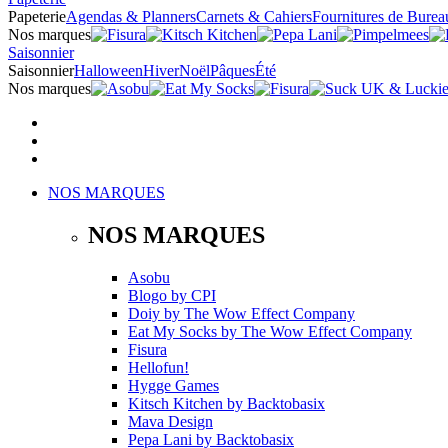
Papeterie
Agendas & Planners
Carnets & Cahiers
Fournitures de Burea
Nos marques
Saisonnier
Saisonnier
Halloween
Hiver
Noël
Pâques
Été
Nos marques
NOS MARQUES
NOS MARQUES
Asobu
Blogo
by
CPI
Doiy
by
The Wow Effect Company
Eat My Socks
by
The Wow Effect Company
Fisura
Hellofun!
Hygge Games
Kitsch Kitchen
by
Backtobasix
Mava Design
Pepa Lani
by
Backtobasix