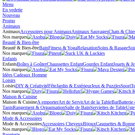
Menu
En vedette
Nouveau
Promo
Animaux
Animaux
Accessoires pour Animaux
Animaux Sauvages
Chats & Chie
Nos marques
Beauté & Bien-être
Beauté & Bien-être
Bain
Fitness & Yoga
Relaxation
Soins & Rasage
Soi
Nos marques
Enfants
Enfants
Boîtes à Goûter
Chaussettes Enfant
Gourdes Enfant
Jouets & J
Nos marques
Idées Cadeaux Homme
Loisirs
Loisirs
DIY & Créativité
Fête
Jardin & Extérieur
Jeux & Puzzles
Sport
Te
Nos marques
Maison & Cuisine
Maison & Cuisine
A emporter
Art de Servir
Art de la Table
Bar
Batterie
Tapis
Rangement & Organisation
Salle de Bain
Serviettes de Table
Uste
Nos marques
Mode & Accessoires
Mode & Accessoires
Accessoires Cheveux
Bijoux
Casquettes & Bonne
Nos marques
Papeterie