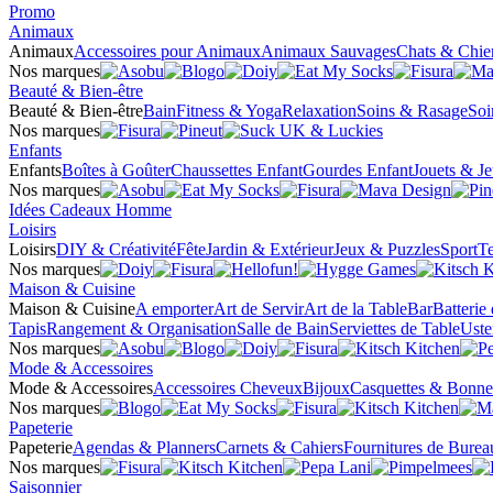
Promo
Animaux
Animaux
Accessoires pour Animaux
Animaux Sauvages
Chats & Chie
Nos marques
Beauté & Bien-être
Beauté & Bien-être
Bain
Fitness & Yoga
Relaxation
Soins & Rasage
Soi
Nos marques
Enfants
Enfants
Boîtes à Goûter
Chaussettes Enfant
Gourdes Enfant
Jouets & J
Nos marques
Idées Cadeaux Homme
Loisirs
Loisirs
DIY & Créativité
Fête
Jardin & Extérieur
Jeux & Puzzles
Sport
Te
Nos marques
Maison & Cuisine
Maison & Cuisine
A emporter
Art de Servir
Art de la Table
Bar
Batterie
Tapis
Rangement & Organisation
Salle de Bain
Serviettes de Table
Uste
Nos marques
Mode & Accessoires
Mode & Accessoires
Accessoires Cheveux
Bijoux
Casquettes & Bonne
Nos marques
Papeterie
Papeterie
Agendas & Planners
Carnets & Cahiers
Fournitures de Burea
Nos marques
Saisonnier