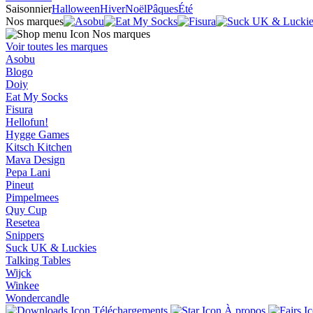
Saisonnier
Halloween
Hiver
Noël
Pâques
Été
Nos marques
Nos marques
Voir toutes les marques
Asobu
Blogo
Doiy
Eat My Socks
Fisura
Hellofun!
Hygge Games
Kitsch Kitchen
Mava Design
Pepa Lani
Pineut
Pimpelmees
Quy Cup
Resetea
Snippers
Suck UK & Luckies
Talking Tables
Wijck
Winkee
Wondercandle
Téléchargements
À propos