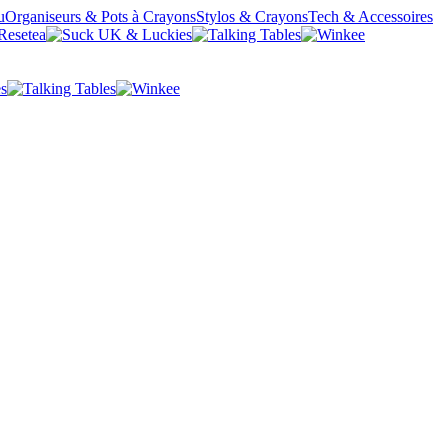
u
Organiseurs & Pots à Crayons
Stylos & Crayons
Tech & Accessoires