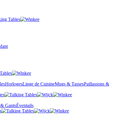
fant
les
Horloges
Linge de Cuisine
Mugs & Tasses
Paillassons &
 & Gants
Éventails