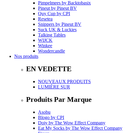
Pimpelmees
by
Backtobasix
Pineut
by
Pineut BV
Quy Cup
by
CPI
Resetea
Snippers
by
Pineut BV
Suck UK & Luckies
Talking Tables
WIJCK
Winkee
Wondercandle
Nos produits
EN VEDETTE
NOUVEAUX PRODUITS
LUMIÈRE SUR
Produits Par Marque
Asobu
Blogo
by
CPI
Doiy
by
The Wow Effect Company
Eat My Socks
by
The Wow Effect Company