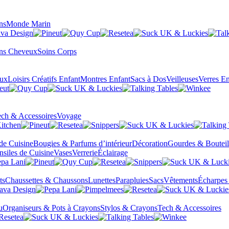
ns
Monde Marin
ns Cheveux
Soins Corps
eux
Loisirs Créatifs Enfant
Montres Enfant
Sacs à Dos
Veilleuses
Verres En
ch & Accessoires
Voyage
 de Cuisine
Bougies & Parfums d’intérieur
Décoration
Gourdes & Bouteil
nsiles de Cuisine
Vases
Verrerie
Éclairage
ts
Chaussettes & Chaussons
Lunettes
Parapluies
Sacs
Vêtements
Écharpes
u
Organiseurs & Pots à Crayons
Stylos & Crayons
Tech & Accessoires