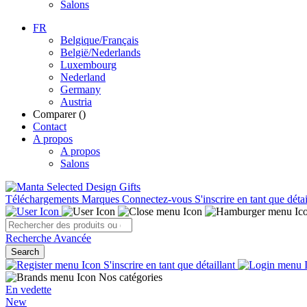
Salons
FR
Belgique/Français
België/Nederlands
Luxembourg
Nederland
Germany
Austria
Comparer (
)
Contact
A propos
A propos
Salons
Téléchargements
Marques
Connectez-vous
S'inscrire en tant que détai
Recherche Avancée
Search
S'inscrire en tant que détaillant
Nos catégories
En vedette
New