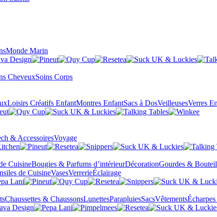
ns
Monde Marin
ns Cheveux
Soins Corps
eux
Loisirs Créatifs Enfant
Montres Enfant
Sacs à Dos
Veilleuses
Verres En
ch & Accessoires
Voyage
 de Cuisine
Bougies & Parfums d’intérieur
Décoration
Gourdes & Bouteil
nsiles de Cuisine
Vases
Verrerie
Éclairage
ts
Chaussettes & Chaussons
Lunettes
Parapluies
Sacs
Vêtements
Écharpes