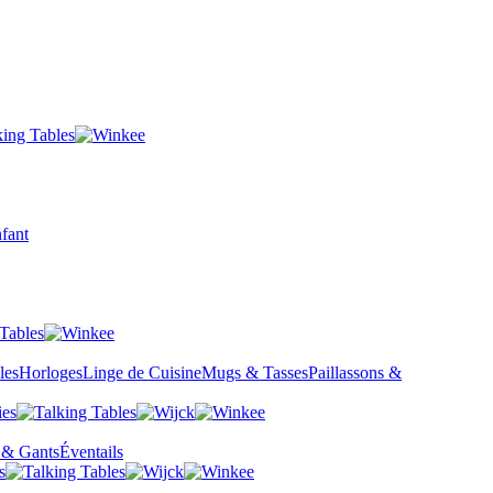
fant
les
Horloges
Linge de Cuisine
Mugs & Tasses
Paillassons &
 & Gants
Éventails