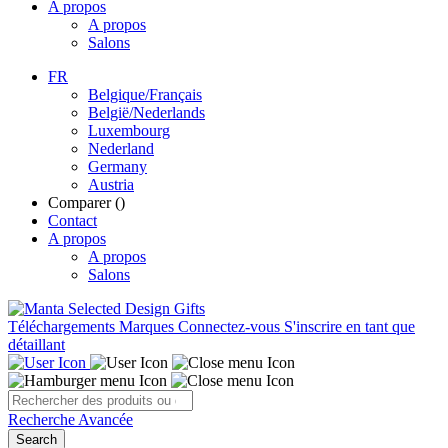
A propos
A propos
Salons
FR
Belgique/Français
België/Nederlands
Luxembourg
Nederland
Germany
Austria
Comparer (
)
Contact
A propos
A propos
Salons
Téléchargements
Marques
Connectez-vous
S'inscrire en tant que
détaillant
Recherche Avancée
Search