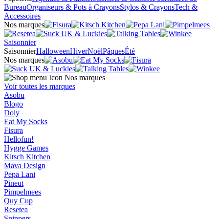
Bureau
Organiseurs & Pots à Crayons
Stylos & Crayons
Tech &
Accessoires
Nos marques
Saisonnier
Saisonnier
Halloween
Hiver
Noël
Pâques
Été
Nos marques
Nos marques
Voir toutes les marques
Asobu
Blogo
Doiy
Eat My Socks
Fisura
Hellofun!
Hygge Games
Kitsch Kitchen
Mava Design
Pepa Lani
Pineut
Pimpelmees
Quy Cup
Resetea
Snippers