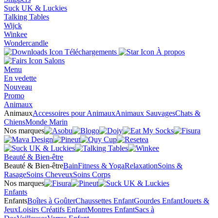
Suck UK & Luckies
Talking Tables
Wijck
Winkee
Wondercandle
Téléchargements
À propos
Salons
Menu
En vedette
Nouveau
Promo
Animaux
Animaux
Accessoires pour Animaux
Animaux Sauvages
Chats &
Chiens
Monde Marin
Nos marques
Beauté & Bien-être
Beauté & Bien-être
Bain
Fitness & Yoga
Relaxation
Soins &
Rasage
Soins Cheveux
Soins Corps
Nos marques
Enfants
Enfants
Boîtes à Goûter
Chaussettes Enfant
Gourdes Enfant
Jouets &
Jeux
Loisirs Créatifs Enfant
Montres Enfant
Sacs à