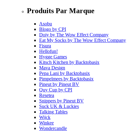
Produits Par Marque
Asobu
Blogo
by
CPI
Doiy
by
The Wow Effect Company
Eat My Socks
by
The Wow Effect Company
Fisura
Hellofun!
Hygge Games
Kitsch Kitchen
by
Backtobasix
Mava Design
Pepa Lani
by
Backtobasix
Pimpelmees
by
Backtobasix
Pineut
by
Pineut BV
Quy Cup
by
CPI
Resetea
Snippers
by
Pineut BV
Suck UK & Luckies
Talking Tables
Wijck
Winkee
Wondercandle