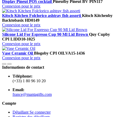
Display Pineut POS cocktail
Pineut
by Pineut BV
PIN117
Connexion pour le prix
Kitsch Kitchen Folclorico ashtray fish assorti
Kitsch Kitchen
by
Backtobasix
HD0149
Connexion pour le prix
Silicone Lid For Espresso Cup 90 Ml Lid Brown
Quy Cup
by
CPI
LIDD10-1025
Connexion pour le prix
Vase Ceramic Oil
Blogo
by CPI
OILVA15-1436
Connexion pour le prix
Informations de contact
Téléphone:
(+33) 1 80 96 10 20
Email:
france@mantagifts.com
Compte
Détaillant Se connecter
Registre des détaillants