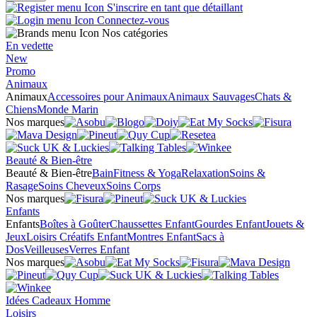
S'inscrire en tant que détaillant
Connectez-vous
Nos catégories
En vedette
New
Promo
Animaux
Animaux
Accessoires pour Animaux
Animaux Sauvages
Chats &
Chiens
Monde Marin
Nos marques
Beauté & Bien-être
Beauté & Bien-être
Bain
Fitness & Yoga
Relaxation
Soins &
Rasage
Soins Cheveux
Soins Corps
Nos marques
Enfants
Enfants
Boîtes à Goûter
Chaussettes Enfant
Gourdes Enfant
Jouets &
Jeux
Loisirs Créatifs Enfant
Montres Enfant
Sacs à
Dos
Veilleuses
Verres Enfant
Nos marques
Idées Cadeaux Homme
Loisirs