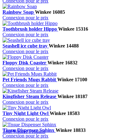
Connexion pour le prix
Rainbow Soap
Winkee
16085
Connexion pour le prix
Toothbrush holder Hippo
Winkee
15316
Connexion pour le prix
Seashell ice cube tray
Winkee
14488
Connexion pour le prix
Floppy Disk Coaster
Winkee
16832
Connexion pour le prix
Pet Friends Mugs Rabbit
Winkee
17100
Connexion pour le prix
Kingfisher Steam Release
Winkee
18187
Connexion pour le prix
Tiny Night Light Owl
Winkee
18583
Connexion pour le prix
Tissue Dispenser Sphinx
Winkee
18833
Tout Winkee Produits
Connexion pour le prix