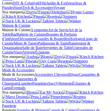
Loisirs
DIY & Créativité
Fête
Jardin & Extérieur
Jeux &
Puzzles
Sport
Tech & Accessoires
Voyage
Nos marques
Maison & Cuisine
Maison & Cuisine
A emporter
Art de Servir
Art de la
Table
Bar
Batterie de Cuisine
Bougies & Parfums
d’intérieur
Décoration
Gourdes & Bouteilles
Horloges
Linge de
Cuisine
Mugs & Tasses
Paillassons & Tapis
Rangement &
Organisation
Salle de Bain
Serviettes de Table
Ustensiles de
Cuisine
Vases
Verrerie
Éclairage
Nos marques
Mode & Accessoires
Mode & Accessoires
Accessoires Cheveux
Bijoux
Casquettes &
Bonnets
Chaussettes &
Chaussons
Lunettes
Parapluies
Sacs
Vêtements
Écharpes &
Gants
Éventails
Nos marques
Papeterie
Papeterie
Agendas & Planners
Carnets & Cahiers
Fournitures de