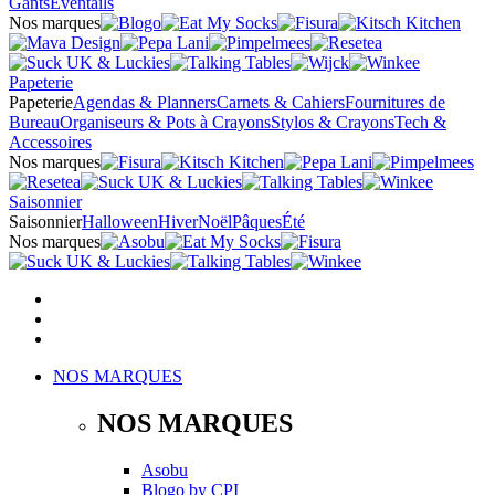
Gants
Éventails
Nos marques
Papeterie
Papeterie
Agendas & Planners
Carnets & Cahiers
Fournitures de
Bureau
Organiseurs & Pots à Crayons
Stylos & Crayons
Tech &
Accessoires
Nos marques
Saisonnier
Saisonnier
Halloween
Hiver
Noël
Pâques
Été
Nos marques
NOS MARQUES
NOS MARQUES
Asobu
Blogo
by
CPI