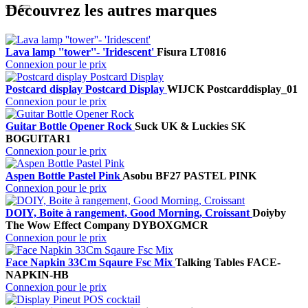
Découvrez les autres marques
Lava lamp ''tower''- 'Iridescent'
Fisura
LT0816
Connexion pour le prix
Postcard display Postcard Display
WIJCK
Postcarddisplay_01
Connexion pour le prix
Guitar Bottle Opener Rock
Suck UK & Luckies
SK
BOGUITAR1
Connexion pour le prix
Aspen Bottle Pastel Pink
Asobu
BF27 PASTEL PINK
Connexion pour le prix
DOIY, Boite à rangement, Good Morning, Croissant
Doiy
by
The Wow Effect Company
DYBOXGMCR
Connexion pour le prix
Face Napkin 33Cm Sqaure Fsc Mix
Talking Tables
FACE-
NAPKIN-HB
Connexion pour le prix