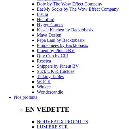
Doiy
by
The Wow Effect Company
Eat My Socks
by
The Wow Effect Company
Fisura
Hellofun!
Hygge Games
Kitsch Kitchen
by
Backtobasix
Mava Design
Pepa Lani
by
Backtobasix
Pimpelmees
by
Backtobasix
Pineut
by
Pineut BV
Quy Cup
by
CPI
Resetea
Snippers
by
Pineut BV
Suck UK & Luckies
Talking Tables
WIJCK
Winkee
Wondercandle
Nos produits
EN VEDETTE
NOUVEAUX PRODUITS
LUMIÈRE SUR