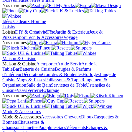
Dos
Veilleuses
Verres Enfant
Nos marques
Idées Cadeaux Homme
Loisirs
Loisirs
DIY & Créativité
Fête
Jardin & Extérieur
Jeux &
Puzzles
Sport
Tech & Accessoires
Voyage
Nos marques
Maison & Cuisine
Maison & Cuisine
A emporter
Art de Servir
Art de la
Table
Bar
Batterie de Cuisine
Bougies & Parfums
d’intérieur
Décoration
Gourdes & Bouteilles
Horloges
Linge de
Cuisine
Mugs & Tasses
Paillassons & Tapis
Rangement &
Organisation
Salle de Bain
Serviettes de Table
Ustensiles de
Cuisine
Vases
Verrerie
Éclairage
Nos marques
Mode & Accessoires
Mode & Accessoires
Accessoires Cheveux
Bijoux
Casquettes &
Bonnets
Chaussettes &
Chaussons
Lunettes
Parapluies
Sacs
Vêtements
Écharpes &