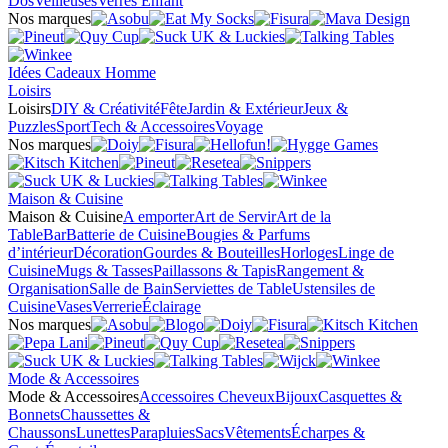
Dos
Veilleuses
Verres Enfant
Nos marques
Idées Cadeaux Homme
Loisirs
Loisirs
DIY & Créativité
Fête
Jardin & Extérieur
Jeux &
Puzzles
Sport
Tech & Accessoires
Voyage
Nos marques
Maison & Cuisine
Maison & Cuisine
A emporter
Art de Servir
Art de la
Table
Bar
Batterie de Cuisine
Bougies & Parfums
d’intérieur
Décoration
Gourdes & Bouteilles
Horloges
Linge de
Cuisine
Mugs & Tasses
Paillassons & Tapis
Rangement &
Organisation
Salle de Bain
Serviettes de Table
Ustensiles de
Cuisine
Vases
Verrerie
Éclairage
Nos marques
Mode & Accessoires
Mode & Accessoires
Accessoires Cheveux
Bijoux
Casquettes &
Bonnets
Chaussettes &
Chaussons
Lunettes
Parapluies
Sacs
Vêtements
Écharpes &