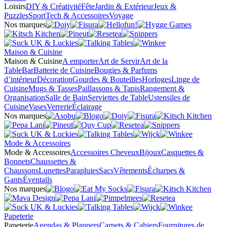
Loisirs
DIY & Créativité
Fête
Jardin & Extérieur
Jeux &
Puzzles
Sport
Tech & Accessoires
Voyage
Nos marques
Maison & Cuisine
Maison & Cuisine
A emporter
Art de Servir
Art de la
Table
Bar
Batterie de Cuisine
Bougies & Parfums
d’intérieur
Décoration
Gourdes & Bouteilles
Horloges
Linge de
Cuisine
Mugs & Tasses
Paillassons & Tapis
Rangement &
Organisation
Salle de Bain
Serviettes de Table
Ustensiles de
Cuisine
Vases
Verrerie
Éclairage
Nos marques
Mode & Accessoires
Mode & Accessoires
Accessoires Cheveux
Bijoux
Casquettes &
Bonnets
Chaussettes &
Chaussons
Lunettes
Parapluies
Sacs
Vêtements
Écharpes &
Gants
Éventails
Nos marques
Papeterie
Papeterie
Agendas & Planners
Carnets & Cahiers
Fournitures de