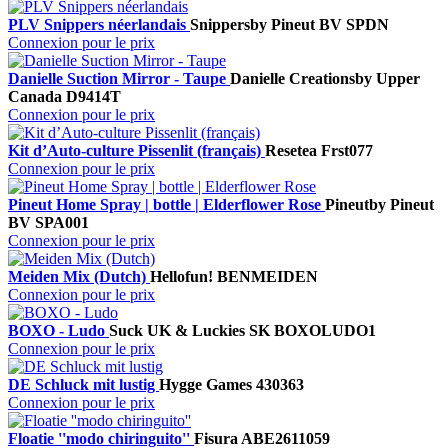
PLV Snippers néerlandais
Snippers
by Pineut BV
SPDN
Connexion pour le prix
Danielle Suction Mirror - Taupe
Danielle Creations
by Upper
Canada
D9414T
Connexion pour le prix
Kit d’Auto-culture Pissenlit (français)
Resetea
Frst077
Connexion pour le prix
Pineut Home Spray | bottle | Elderflower Rose
Pineut
by Pineut
BV
SPA001
Connexion pour le prix
Meiden Mix (Dutch)
Hellofun!
BENMEIDEN
Connexion pour le prix
BOXO - Ludo
Suck UK & Luckies
SK BOXOLUDO1
Connexion pour le prix
DE Schluck mit lustig
Hygge Games
430363
Connexion pour le prix
Floatie ''modo chiringuito''
Fisura
ABE2611059