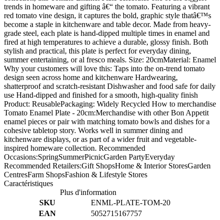
trends in homeware and gifting â€“ the tomato. Featuring a vibrant
red tomato vine design, it captures the bold, graphic style thatâ€™s
become a staple in kitchenware and table decor. Made from heavy-
grade steel, each plate is hand-dipped multiple times in enamel and
fired at high temperatures to achieve a durable, glossy finish. Both
stylish and practical, this plate is perfect for everyday dining,
summer entertaining, or al fresco meals. Size: 20cmMaterial: Enamel
Why your customers will love this: Taps into the on-trend tomato
design seen across home and kitchenware Hardwearing,
shatterproof and scratch-resistant Dishwasher and food safe for daily
use Hand-dipped and finished for a smooth, high-quality finish
Product: ReusablePackaging: Widely Recycled How to merchandise
Tomato Enamel Plate - 20cm:Merchandise with other Bon Appetit
enamel pieces or pair with matching tomato bowls and dishes for a
cohesive tabletop story. Works well in summer dining and
kitchenware displays, or as part of a wider fruit and vegetable-
inspired homeware collection. Recommended
Occasions:SpringSummerPicnicGarden PartyEveryday
Recommended Retailers:Gift ShopsHome & Interior StoresGarden
CentresFarm ShopsFashion & Lifestyle Stores
Caractéristiques
Plus d'information
SKU
ENML-PLATE-TOM-20
EAN
5052715167757