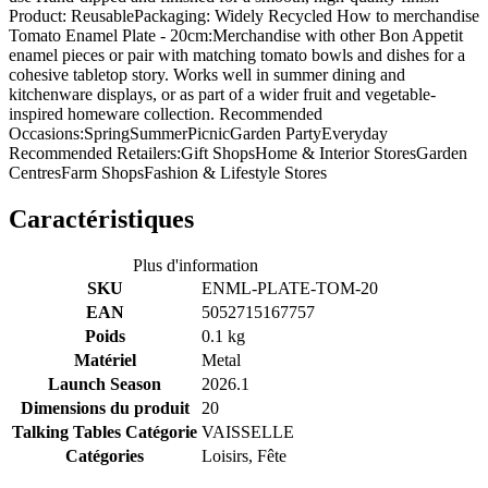
Product: ReusablePackaging: Widely Recycled How to merchandise
Tomato Enamel Plate - 20cm:Merchandise with other Bon Appetit
enamel pieces or pair with matching tomato bowls and dishes for a
cohesive tabletop story. Works well in summer dining and
kitchenware displays, or as part of a wider fruit and vegetable-
inspired homeware collection. Recommended
Occasions:SpringSummerPicnicGarden PartyEveryday
Recommended Retailers:Gift ShopsHome & Interior StoresGarden
CentresFarm ShopsFashion & Lifestyle Stores
Caractéristiques
Plus d'information
SKU
ENML-PLATE-TOM-20
EAN
5052715167757
Poids
0.1 kg
Matériel
Metal
Launch Season
2026.1
Dimensions du produit
20
Talking Tables Catégorie
VAISSELLE
Catégories
Loisirs, Fête