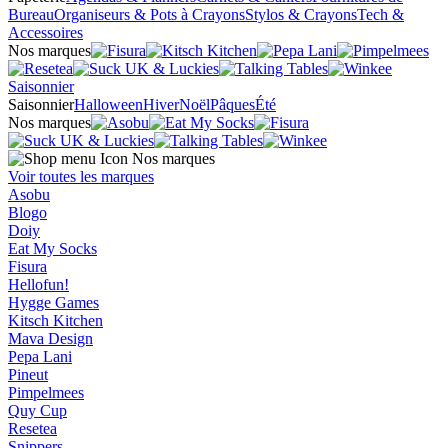
Bureau
Organiseurs & Pots à Crayons
Stylos & Crayons
Tech &
Accessoires
Nos marques
Saisonnier
Saisonnier
Halloween
Hiver
Noël
Pâques
Été
Nos marques
Nos marques
Voir toutes les marques
Asobu
Blogo
Doiy
Eat My Socks
Fisura
Hellofun!
Hygge Games
Kitsch Kitchen
Mava Design
Pepa Lani
Pineut
Pimpelmees
Quy Cup
Resetea
Snippers