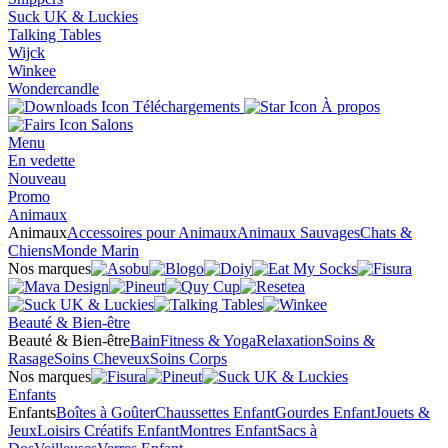
Suck UK & Luckies
Talking Tables
Wijck
Winkee
Wondercandle
Téléchargements
À propos
Salons
Menu
En vedette
Nouveau
Promo
Animaux
Animaux
Accessoires pour Animaux
Animaux Sauvages
Chats &
Chiens
Monde Marin
Nos marques
Beauté & Bien-être
Beauté & Bien-être
Bain
Fitness & Yoga
Relaxation
Soins &
Rasage
Soins Cheveux
Soins Corps
Nos marques
Enfants
Enfants
Boîtes à Goûter
Chaussettes Enfant
Gourdes Enfant
Jouets &
Jeux
Loisirs Créatifs Enfant
Montres Enfant
Sacs à