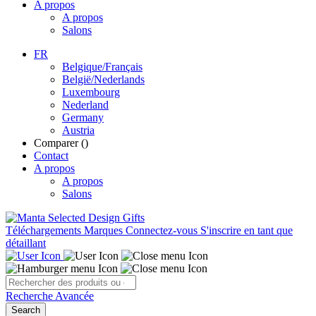
A propos
A propos
Salons
FR
Belgique/Français
België/Nederlands
Luxembourg
Nederland
Germany
Austria
Comparer (
)
Contact
A propos
A propos
Salons
Téléchargements
Marques
Connectez-vous
S'inscrire en tant que
détaillant
Recherche Avancée
Search