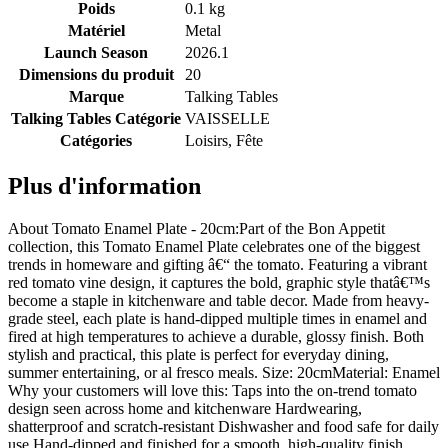
Poids
0.1 kg
Matériel
Metal
Launch Season
2026.1
Dimensions du produit
20
Marque
Talking Tables
Talking Tables Catégorie
VAISSELLE
Catégories
Loisirs, Fête
Plus d'information
About Tomato Enamel Plate - 20cm:Part of the Bon Appetit
collection, this Tomato Enamel Plate celebrates one of the biggest
trends in homeware and gifting â€“ the tomato. Featuring a vibrant
red tomato vine design, it captures the bold, graphic style thatâ€™s
become a staple in kitchenware and table decor. Made from heavy-
grade steel, each plate is hand-dipped multiple times in enamel and
fired at high temperatures to achieve a durable, glossy finish. Both
stylish and practical, this plate is perfect for everyday dining,
summer entertaining, or al fresco meals. Size: 20cmMaterial: Enamel
Why your customers will love this: Taps into the on-trend tomato
design seen across home and kitchenware Hardwearing,
shatterproof and scratch-resistant Dishwasher and food safe for daily
use Hand-dipped and finished for a smooth, high-quality finish