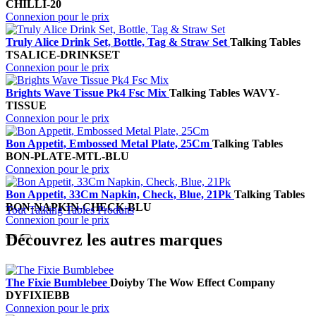
CHILLI-20
Connexion pour le prix
Truly Alice Drink Set, Bottle, Tag & Straw Set
Talking Tables
TSALICE-DRINKSET
Connexion pour le prix
Brights Wave Tissue Pk4 Fsc Mix
Talking Tables
WAVY-
TISSUE
Connexion pour le prix
Bon Appetit, Embossed Metal Plate, 25Cm
Talking Tables
BON-PLATE-MTL-BLU
Connexion pour le prix
Bon Appetit, 33Cm Napkin, Check, Blue, 21Pk
Talking Tables
BON-NAPKIN-CHECK-BLU
Tout Talking Tables Produits
Connexion pour le prix
Découvrez les autres marques
The Fixie Bumblebee
Doiy
by The Wow Effect Company
DYFIXIEBB
Connexion pour le prix