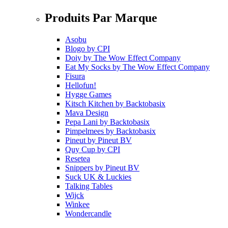
Produits Par Marque
Asobu
Blogo
by
CPI
Doiy
by
The Wow Effect Company
Eat My Socks
by
The Wow Effect Company
Fisura
Hellofun!
Hygge Games
Kitsch Kitchen
by
Backtobasix
Mava Design
Pepa Lani
by
Backtobasix
Pimpelmees
by
Backtobasix
Pineut
by
Pineut BV
Quy Cup
by
CPI
Resetea
Snippers
by
Pineut BV
Suck UK & Luckies
Talking Tables
Wijck
Winkee
Wondercandle