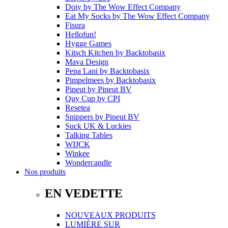
Doiy
by
The Wow Effect Company
Eat My Socks
by
The Wow Effect Company
Fisura
Hellofun!
Hygge Games
Kitsch Kitchen
by
Backtobasix
Mava Design
Pepa Lani
by
Backtobasix
Pimpelmees
by
Backtobasix
Pineut
by
Pineut BV
Quy Cup
by
CPI
Resetea
Snippers
by
Pineut BV
Suck UK & Luckies
Talking Tables
WIJCK
Winkee
Wondercandle
Nos produits
EN VEDETTE
NOUVEAUX PRODUITS
LUMIÈRE SUR