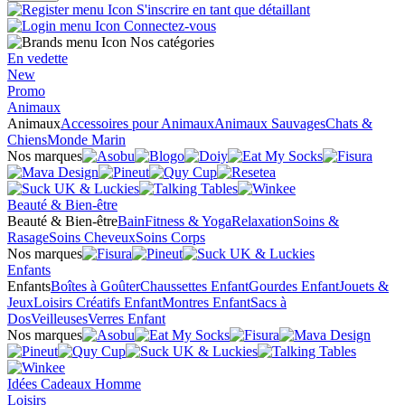
S'inscrire en tant que détaillant
Connectez-vous
Nos catégories
En vedette
New
Promo
Animaux
Animaux
Accessoires pour Animaux
Animaux Sauvages
Chats &
Chiens
Monde Marin
Nos marques
Beauté & Bien-être
Beauté & Bien-être
Bain
Fitness & Yoga
Relaxation
Soins &
Rasage
Soins Cheveux
Soins Corps
Nos marques
Enfants
Enfants
Boîtes à Goûter
Chaussettes Enfant
Gourdes Enfant
Jouets &
Jeux
Loisirs Créatifs Enfant
Montres Enfant
Sacs à
Dos
Veilleuses
Verres Enfant
Nos marques
Idées Cadeaux Homme
Loisirs