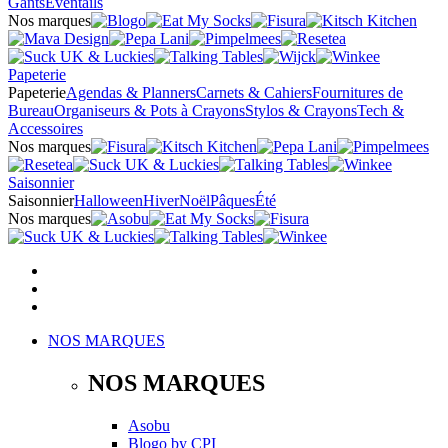
Gants
Éventails
Nos marques
Papeterie
Papeterie
Agendas & Planners
Carnets & Cahiers
Fournitures de
Bureau
Organiseurs & Pots à Crayons
Stylos & Crayons
Tech &
Accessoires
Nos marques
Saisonnier
Saisonnier
Halloween
Hiver
Noël
Pâques
Été
Nos marques
NOS MARQUES
NOS MARQUES
Asobu
Blogo
by
CPI