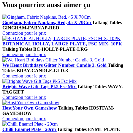
Vous pourriez aussi aimer ça
Gingham, Fabric Napkins, Red, 45 X 70Cm
Talking Tables
GINGHAM-FABNAP-RED
Connexion pour le prix
BOTANICAL HOLLY, LARGE PLATE, FSC MIX, 10PK
Talking Tables
BC-HOLLY-PLATE-LRG
Connexion pour le prix
We Heart Birthdays Glitter Number Candle 3, Gold
Talking
Tables
BDAY-CANDLE-GLD-3
Connexion pour le prix
Brights Wave Gift Tags Pk5 Fsc Mix
Talking Tables
WAVY-
TAGGIFT
Connexion pour le prix
Host Your Own Gameshow
Talking Tables
HOSTFAM-
GAMESHOW
Connexion pour le prix
Chilli Enamel Plate - 20cm
Talking Tables
ENML-PLATE-