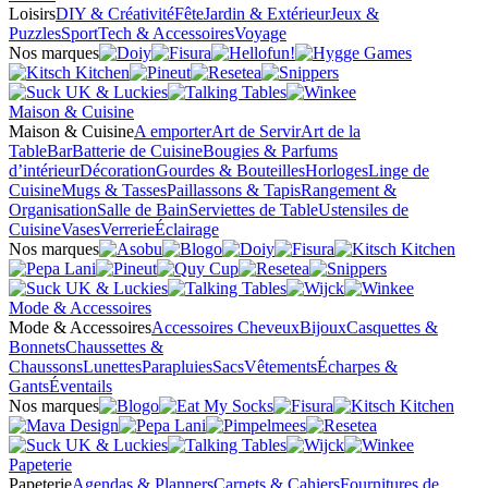
Loisirs
DIY & Créativité
Fête
Jardin & Extérieur
Jeux &
Puzzles
Sport
Tech & Accessoires
Voyage
Nos marques
Maison & Cuisine
Maison & Cuisine
A emporter
Art de Servir
Art de la
Table
Bar
Batterie de Cuisine
Bougies & Parfums
d’intérieur
Décoration
Gourdes & Bouteilles
Horloges
Linge de
Cuisine
Mugs & Tasses
Paillassons & Tapis
Rangement &
Organisation
Salle de Bain
Serviettes de Table
Ustensiles de
Cuisine
Vases
Verrerie
Éclairage
Nos marques
Mode & Accessoires
Mode & Accessoires
Accessoires Cheveux
Bijoux
Casquettes &
Bonnets
Chaussettes &
Chaussons
Lunettes
Parapluies
Sacs
Vêtements
Écharpes &
Gants
Éventails
Nos marques
Papeterie
Papeterie
Agendas & Planners
Carnets & Cahiers
Fournitures de