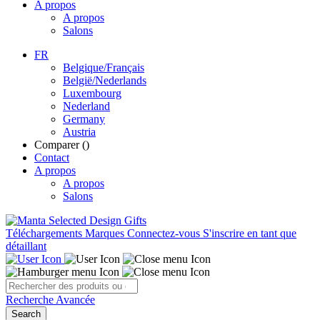
A propos
A propos
Salons
FR
Belgique/Français
België/Nederlands
Luxembourg
Nederland
Germany
Austria
Comparer (
)
Contact
A propos
A propos
Salons
Téléchargements
Marques
Connectez-vous
S'inscrire en tant que
détaillant
Recherche Avancée
Search