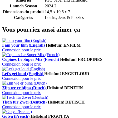
Matériel
FSC paper and cardboard
Launch Season
2024.2
Dimensions du produit
14,5 x 10,5 x 7
Catégories
Loisirs, Jeux & Puzzles
Vous pourriez aussi aimer ça
I am your film (English)
Hellofun!
ENFILM
Connexion pour le prix
Copines Le Super Mix (French)
Hellofun!
FRCOPINES
Connexion pour le prix
Let's get loud (English)
Hellofun!
ENGETLOUD
Connexion pour le prix
Zijn we er bijna (Dutch)
Hellofun!
BENZIJN
Connexion pour le prix
Tisch für Zwei (Deutsch)
Hellofun!
DETISCH
Connexion pour le prix
Gotya (French)
Hellofun!
FRGOTYA