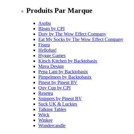
Produits Par Marque
Asobu
Blogo
by
CPI
Doiy
by
The Wow Effect Company
Eat My Socks
by
The Wow Effect Company
Fisura
Hellofun!
Hygge Games
Kitsch Kitchen
by
Backtobasix
Mava Design
Pepa Lani
by
Backtobasix
Pimpelmees
by
Backtobasix
Pineut
by
Pineut BV
Quy Cup
by
CPI
Resetea
Snippers
by
Pineut BV
Suck UK & Luckies
Talking Tables
Wijck
Winkee
Wondercandle