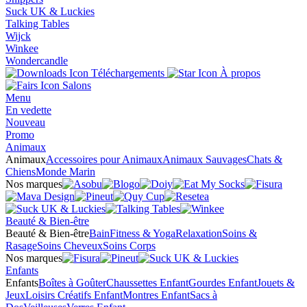
Suck UK & Luckies
Talking Tables
Wijck
Winkee
Wondercandle
Téléchargements
À propos
Salons
Menu
En vedette
Nouveau
Promo
Animaux
Animaux
Accessoires pour Animaux
Animaux Sauvages
Chats &
Chiens
Monde Marin
Nos marques
Beauté & Bien-être
Beauté & Bien-être
Bain
Fitness & Yoga
Relaxation
Soins &
Rasage
Soins Cheveux
Soins Corps
Nos marques
Enfants
Enfants
Boîtes à Goûter
Chaussettes Enfant
Gourdes Enfant
Jouets &
Jeux
Loisirs Créatifs Enfant
Montres Enfant
Sacs à