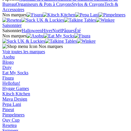
Bureau
Organiseurs & Pots à Crayons
Stylos & Crayons
Tech &
Accessoires
Nos marques
Saisonnier
Saisonnier
Halloween
Hiver
Noël
Pâques
Été
Nos marques
Nos marques
Voir toutes les marques
Asobu
Blogo
Doiy
Eat My Socks
Fisura
Hellofun!
Hygge Games
Kitsch Kitchen
Mava Design
Pepa Lani
Pineut
Pimpelmees
Quy Cup
Resetea
Snippers