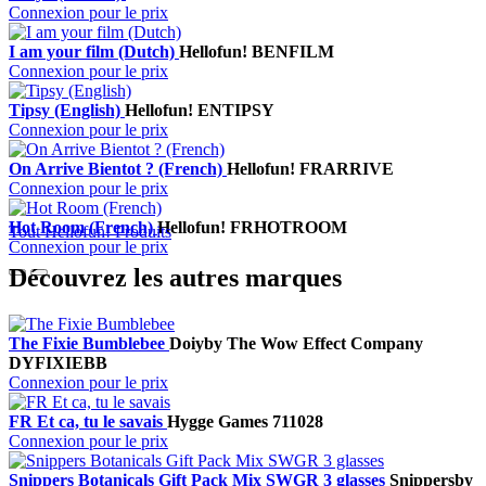
Connexion pour le prix
I am your film (Dutch)
Hellofun!
BENFILM
Connexion pour le prix
Tipsy (English)
Hellofun!
ENTIPSY
Connexion pour le prix
On Arrive Bientot ? (French)
Hellofun!
FRARRIVE
Connexion pour le prix
Hot Room (French)
Hellofun!
FRHOTROOM
Tout Hellofun! Produits
Connexion pour le prix
Découvrez les autres marques
The Fixie Bumblebee
Doiy
by The Wow Effect Company
DYFIXIEBB
Connexion pour le prix
FR Et ca, tu le savais
Hygge Games
711028
Connexion pour le prix
Snippers Botanicals Gift Pack Mix SWGR 3 glasses
Snippers
by