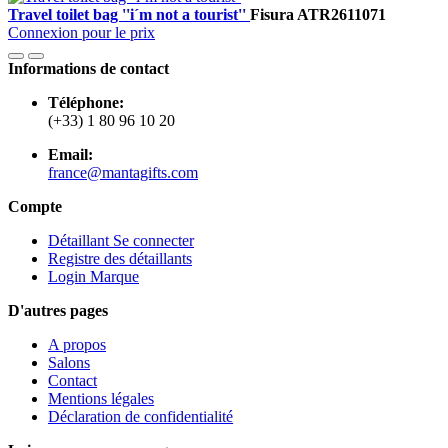
Travel toilet bag ''i´m not a tourist''
Fisura
ATR2611071
Connexion pour le prix
Informations de contact
Téléphone:
(+33) 1 80 96 10 20
Email:
france@mantagifts.com
Compte
Détaillant Se connecter
Registre des détaillants
Login Marque
D'autres pages
A propos
Salons
Contact
Mentions légales
Déclaration de confidentialité