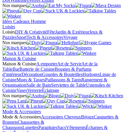
Dos
Veilleuses
Verres Enfant
Nos marques
Idées Cadeaux Homme
Loisirs
Loisirs
DIY & Créativité
Fête
Jardin & Extérieur
Jeux &
Puzzles
Sport
Tech & Accessoires
Voyage
Nos marques
Maison & Cuisine
Maison & Cuisine
A emporter
Art de Servir
Art de la
Table
Bar
Batterie de Cuisine
Bougies & Parfums
d’intérieur
Décoration
Gourdes & Bouteilles
Horloges
Linge de
Cuisine
Mugs & Tasses
Paillassons & Tapis
Rangement &
Organisation
Salle de Bain
Serviettes de Table
Ustensiles de
Cuisine
Vases
Verrerie
Éclairage
Nos marques
Mode & Accessoires
Mode & Accessoires
Accessoires Cheveux
Bijoux
Casquettes &
Bonnets
Chaussettes &
Chaussons
Lunettes
Parapluies
Sacs
Vêtements
Écharpes &