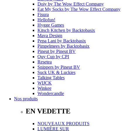
Doiy
by
The Wow Effect Company
Eat My Socks
by
The Wow Effect Company
Fisura
Hellofun!
Hygge Games
Kitsch Kitchen
by
Backtobasix
Mava Design
Pepa Lani
by
Backtobasix
Pimpelmees
by
Backtobasix
Pineut
by
Pineut BV
Quy Cup
by
CPI
Resetea
Snippers
by
Pineut BV
Suck UK & Luckies
Talking Tables
WIJCK
Winkee
Wondercandle
Nos produits
EN VEDETTE
NOUVEAUX PRODUITS
LUMIÈRE SUR