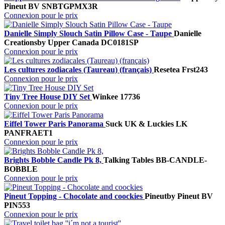
Pineut BV
SNBTGPMX3R
Connexion pour le prix
Danielle Simply Slouch Satin Pillow Case - Taupe
Danielle
Creations
by Upper Canada
DC0181SP
Connexion pour le prix
Les cultures zodiacales (Taureau) (français)
Resetea
Frst243
Connexion pour le prix
Tiny Tree House DIY Set
Winkee
17736
Connexion pour le prix
Eiffel Tower Paris Panorama
Suck UK & Luckies
LK
PANFRAET1
Connexion pour le prix
Brights Bobble Candle Pk 8,
Talking Tables
BB-CANDLE-
BOBBLE
Connexion pour le prix
Pineut Topping - Chocolate and coockies
Pineut
by Pineut BV
PIN553
Connexion pour le prix