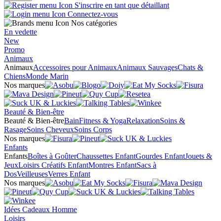
S'inscrire en tant que détaillant
Connectez-vous
Nos catégories
En vedette
New
Promo
Animaux
Animaux
Accessoires pour Animaux
Animaux Sauvages
Chats &
Chiens
Monde Marin
Nos marques
Beauté & Bien-être
Beauté & Bien-être
Bain
Fitness & Yoga
Relaxation
Soins &
Rasage
Soins Cheveux
Soins Corps
Nos marques
Enfants
Enfants
Boîtes à Goûter
Chaussettes Enfant
Gourdes Enfant
Jouets &
Jeux
Loisirs Créatifs Enfant
Montres Enfant
Sacs à
Dos
Veilleuses
Verres Enfant
Nos marques
Idées Cadeaux Homme
Loisirs