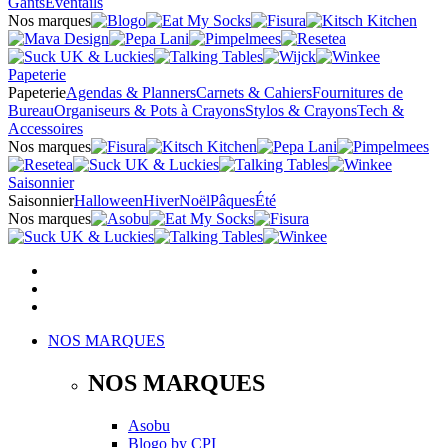
Gants
Éventails
Nos marques
Papeterie
Papeterie
Agendas & Planners
Carnets & Cahiers
Fournitures de
Bureau
Organiseurs & Pots à Crayons
Stylos & Crayons
Tech &
Accessoires
Nos marques
Saisonnier
Saisonnier
Halloween
Hiver
Noël
Pâques
Été
Nos marques
NOS MARQUES
NOS MARQUES
Asobu
Blogo
by
CPI