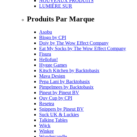
NOUVEAUX PRODUITS
LUMIÈRE SUR
Produits Par Marque
Asobu
Blogo
by
CPI
Doiy
by
The Wow Effect Company
Eat My Socks
by
The Wow Effect Company
Fisura
Hellofun!
Hygge Games
Kitsch Kitchen
by
Backtobasix
Mava Design
Pepa Lani
by
Backtobasix
Pimpelmees
by
Backtobasix
Pineut
by
Pineut BV
Quy Cup
by
CPI
Resetea
Snippers
by
Pineut BV
Suck UK & Luckies
Talking Tables
Wijck
Winkee
Wondercandle