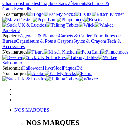
Chaussons
Lunettes
Parapluies
Sacs
Vêtements
Écharpes &
Gants
Éventails
Nos marques
Papeterie
Papeterie
Agendas & Planners
Carnets & Cahiers
Fournitures de
Bureau
Organiseurs & Pots à Crayons
Stylos & Crayons
Tech &
Accessoires
Nos marques
Saisonnier
Saisonnier
Halloween
Hiver
Noël
Pâques
Été
Nos marques
NOS MARQUES
NOS MARQUES