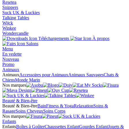
Resetea
Snippers
Suck UK & Luckies
Talking Tables
Wijck
Winkee
Wondercandle
Téléchargements
À propos
Salons
Menu
En vedette
Nouveau
Promo
Animaux
Animaux
Accessoires pour Animaux
Animaux Sauvages
Chats &
Chiens
Monde Marin
Nos marques
Beauté & Bien-être
Beauté & Bien-être
Bain
Fitness & Yoga
Relaxation
Soins &
Rasage
Soins Cheveux
Soins Corps
Nos marques
Enfants
Enfants
Boîtes à Goûter
Chaussettes Enfant
Gourdes Enfant
Jouets &