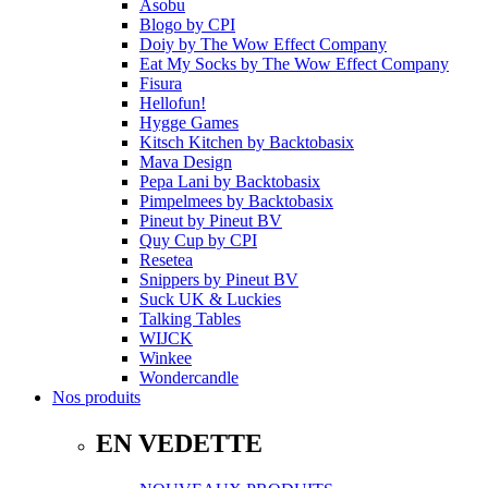
Asobu
Blogo
by
CPI
Doiy
by
The Wow Effect Company
Eat My Socks
by
The Wow Effect Company
Fisura
Hellofun!
Hygge Games
Kitsch Kitchen
by
Backtobasix
Mava Design
Pepa Lani
by
Backtobasix
Pimpelmees
by
Backtobasix
Pineut
by
Pineut BV
Quy Cup
by
CPI
Resetea
Snippers
by
Pineut BV
Suck UK & Luckies
Talking Tables
WIJCK
Winkee
Wondercandle
Nos produits
EN VEDETTE