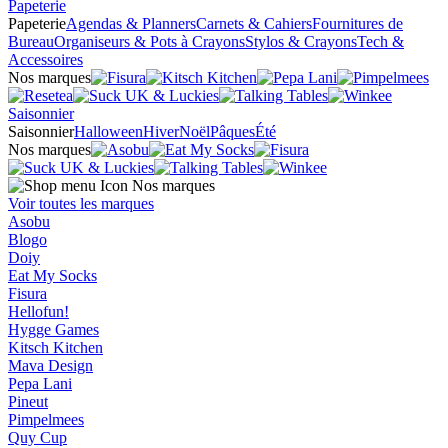
Papeterie
Papeterie
Agendas & Planners
Carnets & Cahiers
Fournitures de
Bureau
Organiseurs & Pots à Crayons
Stylos & Crayons
Tech &
Accessoires
Nos marques
Saisonnier
Saisonnier
Halloween
Hiver
Noël
Pâques
Été
Nos marques
Nos marques
Voir toutes les marques
Asobu
Blogo
Doiy
Eat My Socks
Fisura
Hellofun!
Hygge Games
Kitsch Kitchen
Mava Design
Pepa Lani
Pineut
Pimpelmees
Quy Cup