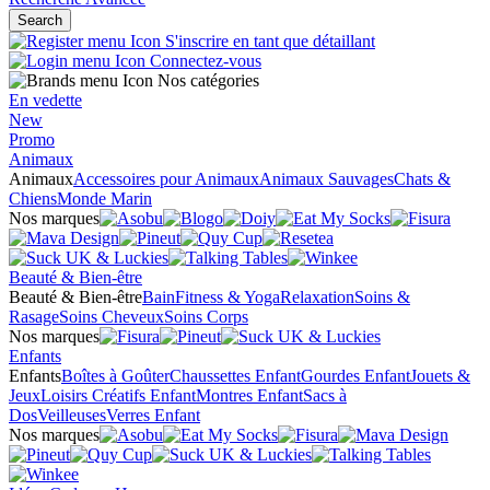
Search
S'inscrire en tant que détaillant
Connectez-vous
Nos catégories
En vedette
New
Promo
Animaux
Animaux
Accessoires pour Animaux
Animaux Sauvages
Chats &
Chiens
Monde Marin
Nos marques
Beauté & Bien-être
Beauté & Bien-être
Bain
Fitness & Yoga
Relaxation
Soins &
Rasage
Soins Cheveux
Soins Corps
Nos marques
Enfants
Enfants
Boîtes à Goûter
Chaussettes Enfant
Gourdes Enfant
Jouets &
Jeux
Loisirs Créatifs Enfant
Montres Enfant
Sacs à
Dos
Veilleuses
Verres Enfant
Nos marques