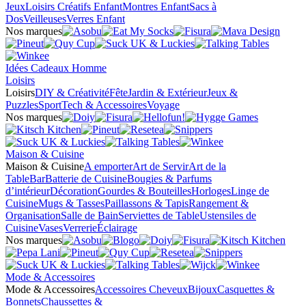
Jeux
Loisirs Créatifs Enfant
Montres Enfant
Sacs à
Dos
Veilleuses
Verres Enfant
Nos marques
Idées Cadeaux Homme
Loisirs
Loisirs
DIY & Créativité
Fête
Jardin & Extérieur
Jeux &
Puzzles
Sport
Tech & Accessoires
Voyage
Nos marques
Maison & Cuisine
Maison & Cuisine
A emporter
Art de Servir
Art de la
Table
Bar
Batterie de Cuisine
Bougies & Parfums
d’intérieur
Décoration
Gourdes & Bouteilles
Horloges
Linge de
Cuisine
Mugs & Tasses
Paillassons & Tapis
Rangement &
Organisation
Salle de Bain
Serviettes de Table
Ustensiles de
Cuisine
Vases
Verrerie
Éclairage
Nos marques
Mode & Accessoires
Mode & Accessoires
Accessoires Cheveux
Bijoux
Casquettes &
Bonnets
Chaussettes &