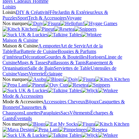
Idées Cadeaux Homme
Loisirs
Loisirs
DIY & Créativité
Fête
Jardin & Extérieur
Jeux &
Puzzles
Sport
Tech & Accessoires
Voyage
Nos marques
Maison & Cuisine
Maison & Cuisine
A emporter
Art de Servir
Art de la
Table
Bar
Batterie de Cuisine
Bougies & Parfums
d’intérieur
Décoration
Gourdes & Bouteilles
Horloges
Linge de
Cuisine
Mugs & Tasses
Paillassons & Tapis
Rangement &
Organisation
Salle de Bain
Serviettes de Table
Ustensiles de
Cuisine
Vases
Verrerie
Éclairage
Nos marques
Mode & Accessoires
Mode & Accessoires
Accessoires Cheveux
Bijoux
Casquettes &
Bonnets
Chaussettes &
Chaussons
Lunettes
Parapluies
Sacs
Vêtements
Écharpes &
Gants
Éventails
Nos marques