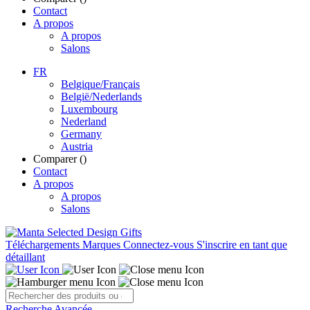
Contact
A propos
A propos
Salons
FR
Belgique/Français
België/Nederlands
Luxembourg
Nederland
Germany
Austria
Comparer (
)
Contact
A propos
A propos
Salons
Téléchargements
Marques
Connectez-vous
S'inscrire en tant que
détaillant
Recherche Avancée