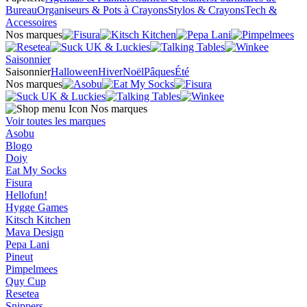
Bureau
Organiseurs & Pots à Crayons
Stylos & Crayons
Tech &
Accessoires
Nos marques
Saisonnier
Saisonnier
Halloween
Hiver
Noël
Pâques
Été
Nos marques
Nos marques
Voir toutes les marques
Asobu
Blogo
Doiy
Eat My Socks
Fisura
Hellofun!
Hygge Games
Kitsch Kitchen
Mava Design
Pepa Lani
Pineut
Pimpelmees
Quy Cup
Resetea
Snippers