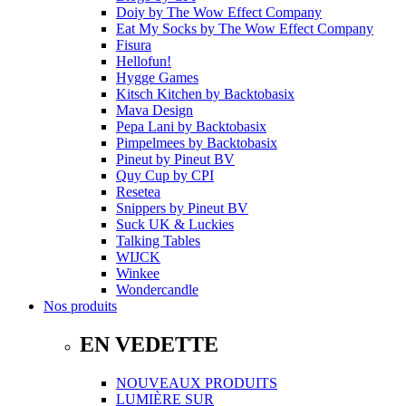
Doiy
by
The Wow Effect Company
Eat My Socks
by
The Wow Effect Company
Fisura
Hellofun!
Hygge Games
Kitsch Kitchen
by
Backtobasix
Mava Design
Pepa Lani
by
Backtobasix
Pimpelmees
by
Backtobasix
Pineut
by
Pineut BV
Quy Cup
by
CPI
Resetea
Snippers
by
Pineut BV
Suck UK & Luckies
Talking Tables
WIJCK
Winkee
Wondercandle
Nos produits
EN VEDETTE
NOUVEAUX PRODUITS
LUMIÈRE SUR