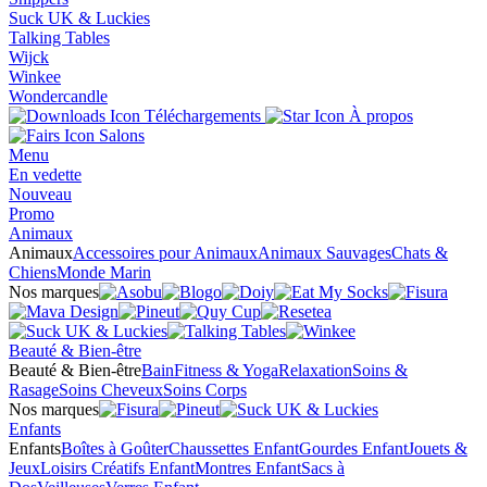
Suck UK & Luckies
Talking Tables
Wijck
Winkee
Wondercandle
Téléchargements
À propos
Salons
Menu
En vedette
Nouveau
Promo
Animaux
Animaux
Accessoires pour Animaux
Animaux Sauvages
Chats &
Chiens
Monde Marin
Nos marques
Beauté & Bien-être
Beauté & Bien-être
Bain
Fitness & Yoga
Relaxation
Soins &
Rasage
Soins Cheveux
Soins Corps
Nos marques
Enfants
Enfants
Boîtes à Goûter
Chaussettes Enfant
Gourdes Enfant
Jouets &
Jeux
Loisirs Créatifs Enfant
Montres Enfant
Sacs à