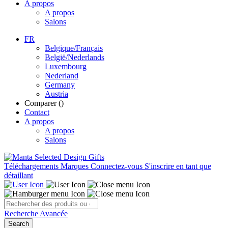
A propos
A propos
Salons
FR
Belgique/Français
België/Nederlands
Luxembourg
Nederland
Germany
Austria
Comparer (
)
Contact
A propos
A propos
Salons
Téléchargements
Marques
Connectez-vous
S'inscrire en tant que
détaillant
Recherche Avancée
Search