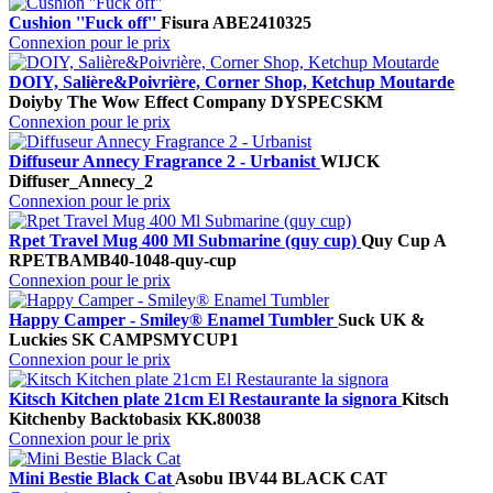
Cushion ''Fuck off''
Fisura
ABE2410325
Connexion pour le prix
DOIY, Salière&Poivrière, Corner Shop, Ketchup Moutarde
Doiy
by The Wow Effect Company
DYSPECSKM
Connexion pour le prix
Diffuseur Annecy Fragrance 2 - Urbanist
WIJCK
Diffuser_Annecy_2
Connexion pour le prix
Rpet Travel Mug 400 Ml Submarine (quy cup)
Quy Cup A
RPETBAMB40-1048-quy-cup
Connexion pour le prix
Happy Camper - Smiley® Enamel Tumbler
Suck UK &
Luckies
SK CAMPSMYCUP1
Connexion pour le prix
Kitsch Kitchen plate 21cm El Restaurante la signora
Kitsch
Kitchen
by Backtobasix
KK.80038
Connexion pour le prix
Mini Bestie Black Cat
Asobu
IBV44 BLACK CAT