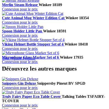
Merlin Steam Release
Winkee
18189
Connexion pour le prix
Cute Animal Mug Winter Edition Cat
Winkee
18354
Connexion pour le prix
Spoon Holder Little Pan
Winkee
18591
Connexion pour le prix
Viking Helmet Bottle Stopper Set of 4
Winkee
18418
Connexion pour le prix
Microphone Glass Marker Set of 6
Winkee
17935
Tout Winkee Produits
Connexion pour le prix
Découvrez les autres marques
Snippers Gin Deluxe
Snippers
by Pineut BV
SPGD
Connexion pour le prix
Truly Fairy Paper Eco Table Cover
Talking Tables
TSFAIRY-
TCOVER
Connexion pour le prix