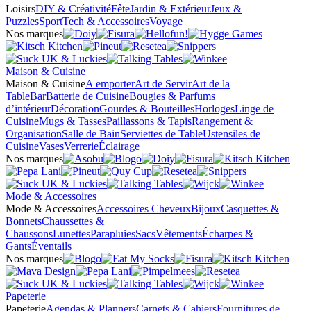
Loisirs
DIY & Créativité
Fête
Jardin & Extérieur
Jeux &
Puzzles
Sport
Tech & Accessoires
Voyage
Nos marques
Maison & Cuisine
Maison & Cuisine
A emporter
Art de Servir
Art de la
Table
Bar
Batterie de Cuisine
Bougies & Parfums
d’intérieur
Décoration
Gourdes & Bouteilles
Horloges
Linge de
Cuisine
Mugs & Tasses
Paillassons & Tapis
Rangement &
Organisation
Salle de Bain
Serviettes de Table
Ustensiles de
Cuisine
Vases
Verrerie
Éclairage
Nos marques
Mode & Accessoires
Mode & Accessoires
Accessoires Cheveux
Bijoux
Casquettes &
Bonnets
Chaussettes &
Chaussons
Lunettes
Parapluies
Sacs
Vêtements
Écharpes &
Gants
Éventails
Nos marques
Papeterie
Papeterie
Agendas & Planners
Carnets & Cahiers
Fournitures de