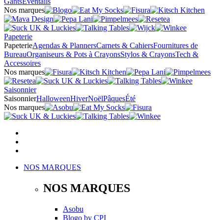
Gants
Éventails
Nos marques
Papeterie
Papeterie
Agendas & Planners
Carnets & Cahiers
Fournitures de
Bureau
Organiseurs & Pots à Crayons
Stylos & Crayons
Tech &
Accessoires
Nos marques
Saisonnier
Saisonnier
Halloween
Hiver
Noël
Pâques
Été
Nos marques
NOS MARQUES
NOS MARQUES
Asobu
Blogo
by
CPI