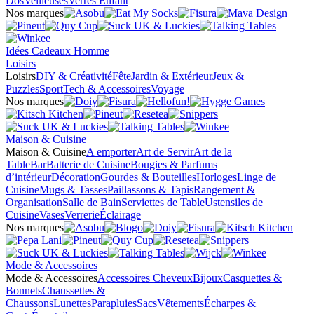
Dos
Veilleuses
Verres Enfant
Nos marques
Idées Cadeaux Homme
Loisirs
Loisirs
DIY & Créativité
Fête
Jardin & Extérieur
Jeux &
Puzzles
Sport
Tech & Accessoires
Voyage
Nos marques
Maison & Cuisine
Maison & Cuisine
A emporter
Art de Servir
Art de la
Table
Bar
Batterie de Cuisine
Bougies & Parfums
d’intérieur
Décoration
Gourdes & Bouteilles
Horloges
Linge de
Cuisine
Mugs & Tasses
Paillassons & Tapis
Rangement &
Organisation
Salle de Bain
Serviettes de Table
Ustensiles de
Cuisine
Vases
Verrerie
Éclairage
Nos marques
Mode & Accessoires
Mode & Accessoires
Accessoires Cheveux
Bijoux
Casquettes &
Bonnets
Chaussettes &
Chaussons
Lunettes
Parapluies
Sacs
Vêtements
Écharpes &