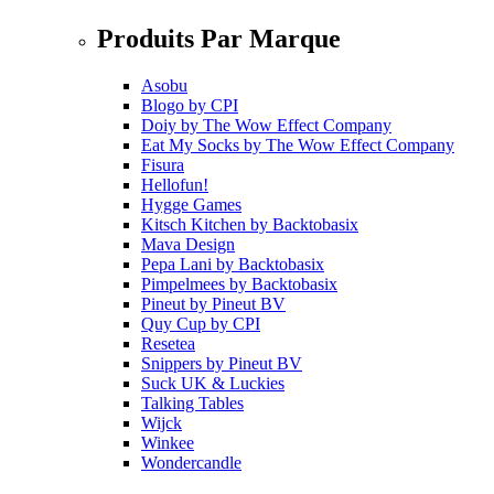
Produits Par Marque
Asobu
Blogo
by
CPI
Doiy
by
The Wow Effect Company
Eat My Socks
by
The Wow Effect Company
Fisura
Hellofun!
Hygge Games
Kitsch Kitchen
by
Backtobasix
Mava Design
Pepa Lani
by
Backtobasix
Pimpelmees
by
Backtobasix
Pineut
by
Pineut BV
Quy Cup
by
CPI
Resetea
Snippers
by
Pineut BV
Suck UK & Luckies
Talking Tables
Wijck
Winkee
Wondercandle