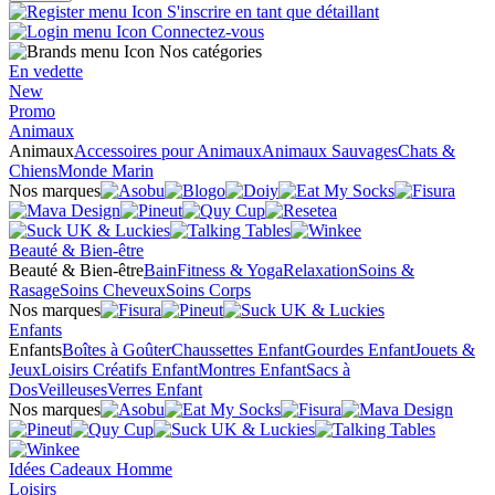
S'inscrire en tant que détaillant
Connectez-vous
Nos catégories
En vedette
New
Promo
Animaux
Animaux
Accessoires pour Animaux
Animaux Sauvages
Chats &
Chiens
Monde Marin
Nos marques
Beauté & Bien-être
Beauté & Bien-être
Bain
Fitness & Yoga
Relaxation
Soins &
Rasage
Soins Cheveux
Soins Corps
Nos marques
Enfants
Enfants
Boîtes à Goûter
Chaussettes Enfant
Gourdes Enfant
Jouets &
Jeux
Loisirs Créatifs Enfant
Montres Enfant
Sacs à
Dos
Veilleuses
Verres Enfant
Nos marques
Idées Cadeaux Homme
Loisirs