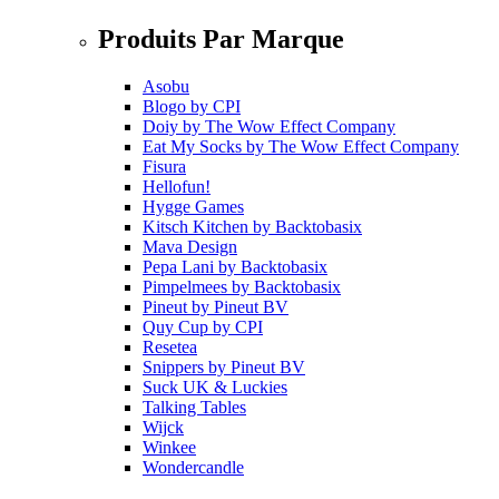
Produits Par Marque
Asobu
Blogo
by
CPI
Doiy
by
The Wow Effect Company
Eat My Socks
by
The Wow Effect Company
Fisura
Hellofun!
Hygge Games
Kitsch Kitchen
by
Backtobasix
Mava Design
Pepa Lani
by
Backtobasix
Pimpelmees
by
Backtobasix
Pineut
by
Pineut BV
Quy Cup
by
CPI
Resetea
Snippers
by
Pineut BV
Suck UK & Luckies
Talking Tables
Wijck
Winkee
Wondercandle