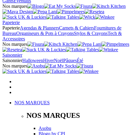
Gants
Éventails
Nos marques
Papeterie
Papeterie
Agendas & Planners
Carnets & Cahiers
Fournitures de
Bureau
Organiseurs & Pots à Crayons
Stylos & Crayons
Tech &
Accessoires
Nos marques
Saisonnier
Saisonnier
Halloween
Hiver
Noël
Pâques
Été
Nos marques
NOS MARQUES
NOS MARQUES
Asobu
Blogo
by
CPI