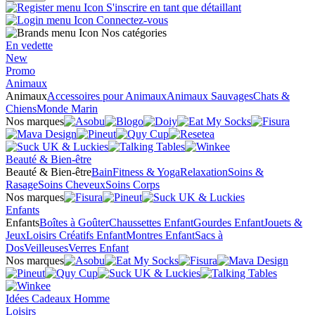
S'inscrire en tant que détaillant
Connectez-vous
Nos catégories
En vedette
New
Promo
Animaux
Animaux
Accessoires pour Animaux
Animaux Sauvages
Chats &
Chiens
Monde Marin
Nos marques
Beauté & Bien-être
Beauté & Bien-être
Bain
Fitness & Yoga
Relaxation
Soins &
Rasage
Soins Cheveux
Soins Corps
Nos marques
Enfants
Enfants
Boîtes à Goûter
Chaussettes Enfant
Gourdes Enfant
Jouets &
Jeux
Loisirs Créatifs Enfant
Montres Enfant
Sacs à
Dos
Veilleuses
Verres Enfant
Nos marques
Idées Cadeaux Homme
Loisirs