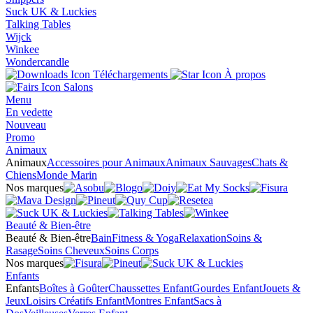
Suck UK & Luckies
Talking Tables
Wijck
Winkee
Wondercandle
Téléchargements
À propos
Salons
Menu
En vedette
Nouveau
Promo
Animaux
Animaux
Accessoires pour Animaux
Animaux Sauvages
Chats &
Chiens
Monde Marin
Nos marques
Beauté & Bien-être
Beauté & Bien-être
Bain
Fitness & Yoga
Relaxation
Soins &
Rasage
Soins Cheveux
Soins Corps
Nos marques
Enfants
Enfants
Boîtes à Goûter
Chaussettes Enfant
Gourdes Enfant
Jouets &
Jeux
Loisirs Créatifs Enfant
Montres Enfant
Sacs à