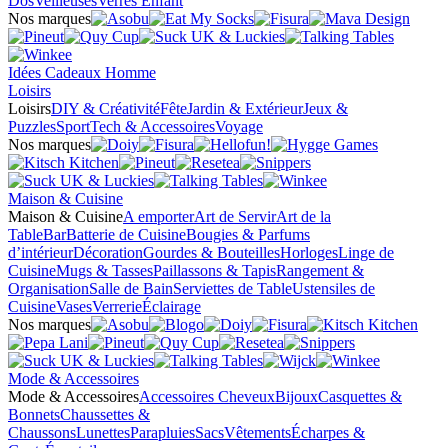
Dos
Veilleuses
Verres Enfant
Nos marques
Idées Cadeaux Homme
Loisirs
Loisirs
DIY & Créativité
Fête
Jardin & Extérieur
Jeux &
Puzzles
Sport
Tech & Accessoires
Voyage
Nos marques
Maison & Cuisine
Maison & Cuisine
A emporter
Art de Servir
Art de la
Table
Bar
Batterie de Cuisine
Bougies & Parfums
d’intérieur
Décoration
Gourdes & Bouteilles
Horloges
Linge de
Cuisine
Mugs & Tasses
Paillassons & Tapis
Rangement &
Organisation
Salle de Bain
Serviettes de Table
Ustensiles de
Cuisine
Vases
Verrerie
Éclairage
Nos marques
Mode & Accessoires
Mode & Accessoires
Accessoires Cheveux
Bijoux
Casquettes &
Bonnets
Chaussettes &
Chaussons
Lunettes
Parapluies
Sacs
Vêtements
Écharpes &