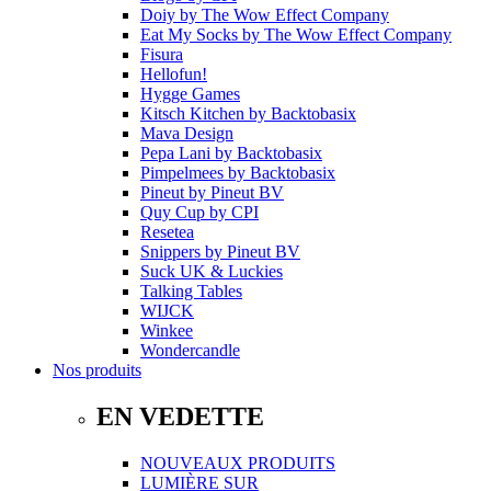
Doiy
by
The Wow Effect Company
Eat My Socks
by
The Wow Effect Company
Fisura
Hellofun!
Hygge Games
Kitsch Kitchen
by
Backtobasix
Mava Design
Pepa Lani
by
Backtobasix
Pimpelmees
by
Backtobasix
Pineut
by
Pineut BV
Quy Cup
by
CPI
Resetea
Snippers
by
Pineut BV
Suck UK & Luckies
Talking Tables
WIJCK
Winkee
Wondercandle
Nos produits
EN VEDETTE
NOUVEAUX PRODUITS
LUMIÈRE SUR