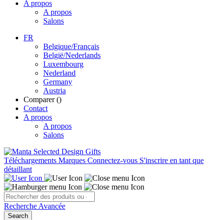
A propos
A propos
Salons
FR
Belgique/Français
België/Nederlands
Luxembourg
Nederland
Germany
Austria
Comparer (
)
Contact
A propos
A propos
Salons
Téléchargements
Marques
Connectez-vous
S'inscrire en tant que
détaillant
Recherche Avancée
Search