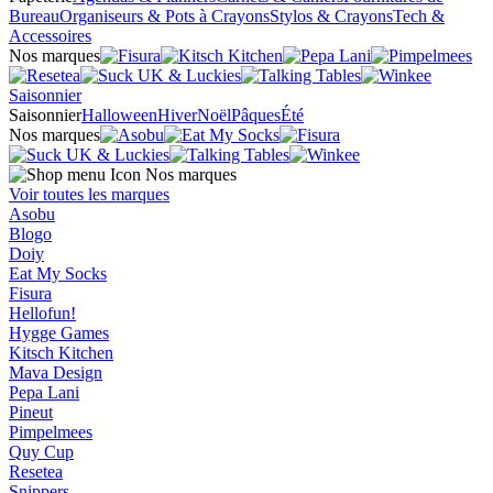
Bureau
Organiseurs & Pots à Crayons
Stylos & Crayons
Tech &
Accessoires
Nos marques
Saisonnier
Saisonnier
Halloween
Hiver
Noël
Pâques
Été
Nos marques
Nos marques
Voir toutes les marques
Asobu
Blogo
Doiy
Eat My Socks
Fisura
Hellofun!
Hygge Games
Kitsch Kitchen
Mava Design
Pepa Lani
Pineut
Pimpelmees
Quy Cup
Resetea
Snippers