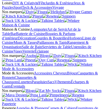
Loisirs
DIY & Créativité
Fête
Jardin & Extérieur
Jeux &
Puzzles
Sport
Tech & Accessoires
Voyage
Nos marques
Maison & Cuisine
Maison & Cuisine
A emporter
Art de Servir
Art de la
Table
Bar
Batterie de Cuisine
Bougies & Parfums
d’intérieur
Décoration
Gourdes & Bouteilles
Horloges
Linge de
Cuisine
Mugs & Tasses
Paillassons & Tapis
Rangement &
Organisation
Salle de Bain
Serviettes de Table
Ustensiles de
Cuisine
Vases
Verrerie
Éclairage
Nos marques
Mode & Accessoires
Mode & Accessoires
Accessoires Cheveux
Bijoux
Casquettes &
Bonnets
Chaussettes &
Chaussons
Lunettes
Parapluies
Sacs
Vêtements
Écharpes &
Gants
Éventails
Nos marques
Papeterie
Papeterie
Agendas & Planners
Carnets & Cahiers
Fournitures de