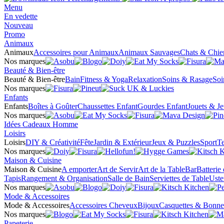
Menu
En vedette
Nouveau
Promo
Animaux
Animaux
Accessoires pour Animaux
Animaux Sauvages
Chats & Chie
Nos marques
Beauté & Bien-être
Beauté & Bien-être
Bain
Fitness & Yoga
Relaxation
Soins & Rasage
Soi
Nos marques
Enfants
Enfants
Boîtes à Goûter
Chaussettes Enfant
Gourdes Enfant
Jouets & J
Nos marques
Idées Cadeaux Homme
Loisirs
Loisirs
DIY & Créativité
Fête
Jardin & Extérieur
Jeux & Puzzles
Sport
Te
Nos marques
Maison & Cuisine
Maison & Cuisine
A emporter
Art de Servir
Art de la Table
Bar
Batterie
Tapis
Rangement & Organisation
Salle de Bain
Serviettes de Table
Uste
Nos marques
Mode & Accessoires
Mode & Accessoires
Accessoires Cheveux
Bijoux
Casquettes & Bonne
Nos marques
Papeterie