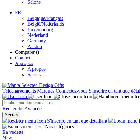
Salons
FR
Belgique/Français
België/Nederlands
Luxembourg
Nederland
Germany
Austria
Comparer (
)
Contact
A propos
A propos
Salons
Téléchargements
Marques
Connectez-vous
S'inscrire en tant que détai
Recherche Avancée
Search
S'inscrire en tant que détaillant
Nos catégories
En vedette
New