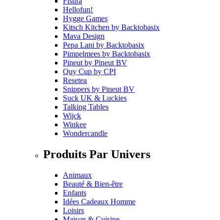
Fisura
Hellofun!
Hygge Games
Kitsch Kitchen
by
Backtobasix
Mava Design
Pepa Lani
by
Backtobasix
Pimpelmees
by
Backtobasix
Pineut
by
Pineut BV
Quy Cup
by
CPI
Resetea
Snippers
by
Pineut BV
Suck UK & Luckies
Talking Tables
Wijck
Winkee
Wondercandle
Produits Par Univers
Animaux
Beauté & Bien-être
Enfants
Idées Cadeaux Homme
Loisirs
Maison & Cuisine