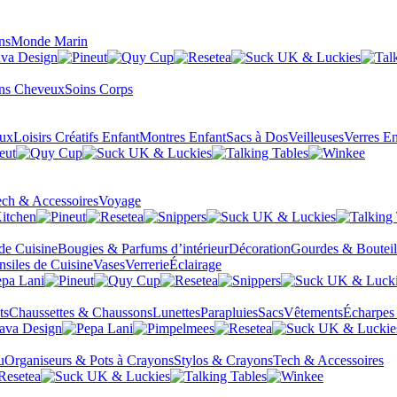
ns
Monde Marin
ns Cheveux
Soins Corps
eux
Loisirs Créatifs Enfant
Montres Enfant
Sacs à Dos
Veilleuses
Verres En
ch & Accessoires
Voyage
 de Cuisine
Bougies & Parfums d’intérieur
Décoration
Gourdes & Bouteil
nsiles de Cuisine
Vases
Verrerie
Éclairage
ts
Chaussettes & Chaussons
Lunettes
Parapluies
Sacs
Vêtements
Écharpes
u
Organiseurs & Pots à Crayons
Stylos & Crayons
Tech & Accessoires