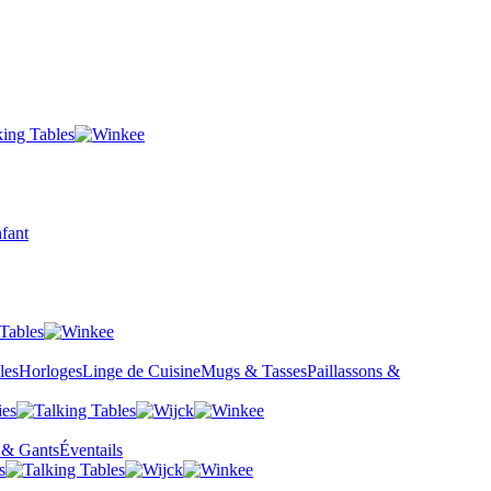
fant
les
Horloges
Linge de Cuisine
Mugs & Tasses
Paillassons &
 & Gants
Éventails