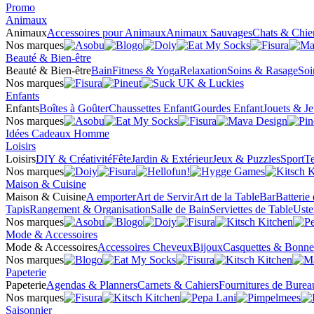
Promo
Animaux
Animaux
Accessoires pour Animaux
Animaux Sauvages
Chats & Chie
Nos marques
Beauté & Bien-être
Beauté & Bien-être
Bain
Fitness & Yoga
Relaxation
Soins & Rasage
Soi
Nos marques
Enfants
Enfants
Boîtes à Goûter
Chaussettes Enfant
Gourdes Enfant
Jouets & J
Nos marques
Idées Cadeaux Homme
Loisirs
Loisirs
DIY & Créativité
Fête
Jardin & Extérieur
Jeux & Puzzles
Sport
Te
Nos marques
Maison & Cuisine
Maison & Cuisine
A emporter
Art de Servir
Art de la Table
Bar
Batterie
Tapis
Rangement & Organisation
Salle de Bain
Serviettes de Table
Uste
Nos marques
Mode & Accessoires
Mode & Accessoires
Accessoires Cheveux
Bijoux
Casquettes & Bonne
Nos marques
Papeterie
Papeterie
Agendas & Planners
Carnets & Cahiers
Fournitures de Burea
Nos marques
Saisonnier