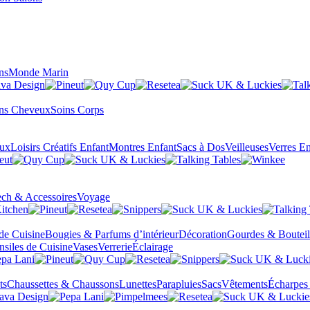
ns
Monde Marin
ns Cheveux
Soins Corps
eux
Loisirs Créatifs Enfant
Montres Enfant
Sacs à Dos
Veilleuses
Verres En
ch & Accessoires
Voyage
 de Cuisine
Bougies & Parfums d’intérieur
Décoration
Gourdes & Bouteil
nsiles de Cuisine
Vases
Verrerie
Éclairage
ts
Chaussettes & Chaussons
Lunettes
Parapluies
Sacs
Vêtements
Écharpes