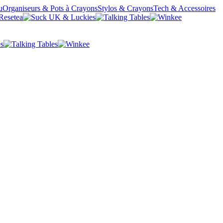
u
Organiseurs & Pots à Crayons
Stylos & Crayons
Tech & Accessoires