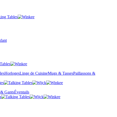
fant
les
Horloges
Linge de Cuisine
Mugs & Tasses
Paillassons &
 & Gants
Éventails