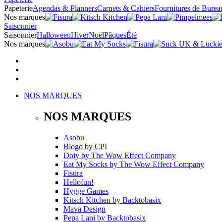
Papeterie
Agendas & Planners
Carnets & Cahiers
Fournitures de Burea
Nos marques
Saisonnier
Saisonnier
Halloween
Hiver
Noël
Pâques
Été
Nos marques
NOS MARQUES
NOS MARQUES
Asobu
Blogo
by
CPI
Doiy
by
The Wow Effect Company
Eat My Socks
by
The Wow Effect Company
Fisura
Hellofun!
Hygge Games
Kitsch Kitchen
by
Backtobasix
Mava Design
Pepa Lani
by
Backtobasix