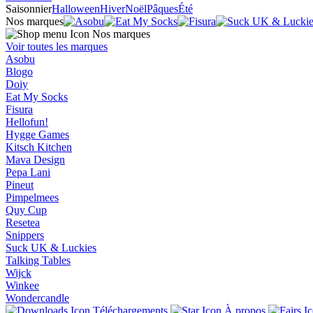
Saisonnier
Halloween
Hiver
Noël
Pâques
Été
Nos marques
Nos marques
Voir toutes les marques
Asobu
Blogo
Doiy
Eat My Socks
Fisura
Hellofun!
Hygge Games
Kitsch Kitchen
Mava Design
Pepa Lani
Pineut
Pimpelmees
Quy Cup
Resetea
Snippers
Suck UK & Luckies
Talking Tables
Wijck
Winkee
Wondercandle
Téléchargements
À propos