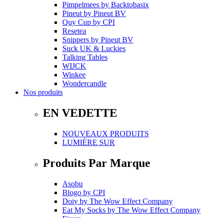
Pimpelmees
by
Backtobasix
Pineut
by
Pineut BV
Quy Cup
by
CPI
Resetea
Snippers
by
Pineut BV
Suck UK & Luckies
Talking Tables
WIJCK
Winkee
Wondercandle
Nos produits
EN VEDETTE
NOUVEAUX PRODUITS
LUMIÈRE SUR
Produits Par Marque
Asobu
Blogo
by
CPI
Doiy
by
The Wow Effect Company
Eat My Socks
by
The Wow Effect Company