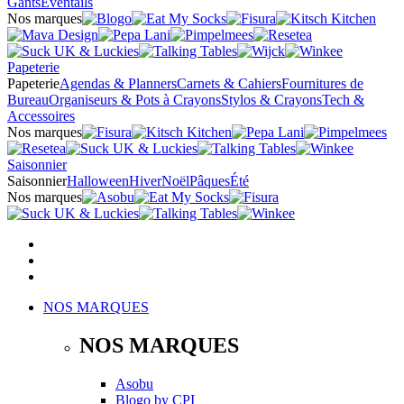
Gants
Éventails
Nos marques
Papeterie
Papeterie
Agendas & Planners
Carnets & Cahiers
Fournitures de
Bureau
Organiseurs & Pots à Crayons
Stylos & Crayons
Tech &
Accessoires
Nos marques
Saisonnier
Saisonnier
Halloween
Hiver
Noël
Pâques
Été
Nos marques
NOS MARQUES
NOS MARQUES
Asobu
Blogo
by
CPI