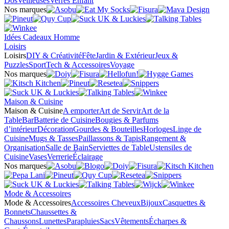
Dos
Veilleuses
Verres Enfant
Nos marques
Idées Cadeaux Homme
Loisirs
Loisirs
DIY & Créativité
Fête
Jardin & Extérieur
Jeux &
Puzzles
Sport
Tech & Accessoires
Voyage
Nos marques
Maison & Cuisine
Maison & Cuisine
A emporter
Art de Servir
Art de la
Table
Bar
Batterie de Cuisine
Bougies & Parfums
d’intérieur
Décoration
Gourdes & Bouteilles
Horloges
Linge de
Cuisine
Mugs & Tasses
Paillassons & Tapis
Rangement &
Organisation
Salle de Bain
Serviettes de Table
Ustensiles de
Cuisine
Vases
Verrerie
Éclairage
Nos marques
Mode & Accessoires
Mode & Accessoires
Accessoires Cheveux
Bijoux
Casquettes &
Bonnets
Chaussettes &
Chaussons
Lunettes
Parapluies
Sacs
Vêtements
Écharpes &