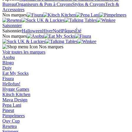
Bureau
Organiseurs & Pots à Crayons
Stylos & Crayons
Tech &
Accessoires
Nos marques
Saisonnier
Saisonnier
Halloween
Hiver
Noël
Pâques
Été
Nos marques
Nos marques
Voir toutes les marques
Asobu
Blogo
Doiy
Eat My Socks
Fisura
Hellofun!
Hygge Games
Kitsch Kitchen
Mava Design
Pepa Lani
Pineut
Pimpelmees
Quy Cup
Resetea
Snippers