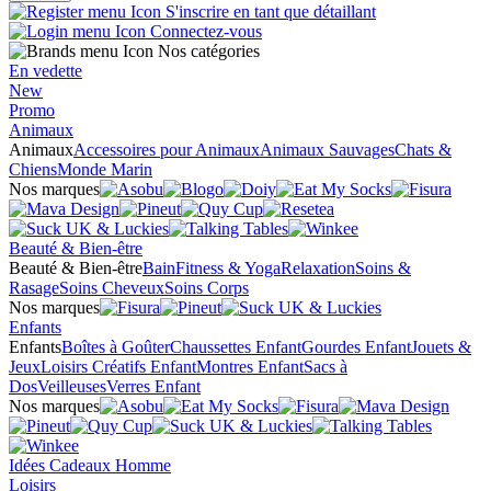
S'inscrire en tant que détaillant
Connectez-vous
Nos catégories
En vedette
New
Promo
Animaux
Animaux
Accessoires pour Animaux
Animaux Sauvages
Chats &
Chiens
Monde Marin
Nos marques
Beauté & Bien-être
Beauté & Bien-être
Bain
Fitness & Yoga
Relaxation
Soins &
Rasage
Soins Cheveux
Soins Corps
Nos marques
Enfants
Enfants
Boîtes à Goûter
Chaussettes Enfant
Gourdes Enfant
Jouets &
Jeux
Loisirs Créatifs Enfant
Montres Enfant
Sacs à
Dos
Veilleuses
Verres Enfant
Nos marques
Idées Cadeaux Homme
Loisirs