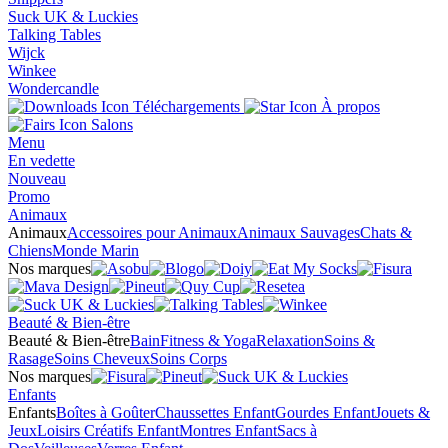
Suck UK & Luckies
Talking Tables
Wijck
Winkee
Wondercandle
Téléchargements
À propos
Salons
Menu
En vedette
Nouveau
Promo
Animaux
Animaux
Accessoires pour Animaux
Animaux Sauvages
Chats &
Chiens
Monde Marin
Nos marques
Beauté & Bien-être
Beauté & Bien-être
Bain
Fitness & Yoga
Relaxation
Soins &
Rasage
Soins Cheveux
Soins Corps
Nos marques
Enfants
Enfants
Boîtes à Goûter
Chaussettes Enfant
Gourdes Enfant
Jouets &
Jeux
Loisirs Créatifs Enfant
Montres Enfant
Sacs à