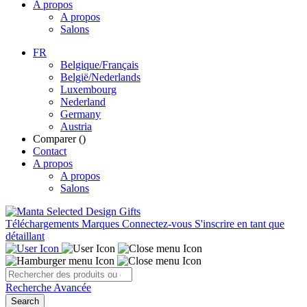
A propos
A propos
Salons
FR
Belgique/Français
België/Nederlands
Luxembourg
Nederland
Germany
Austria
Comparer (
)
Contact
A propos
A propos
Salons
Téléchargements
Marques
Connectez-vous
S'inscrire en tant que
détaillant
Recherche Avancée
Search