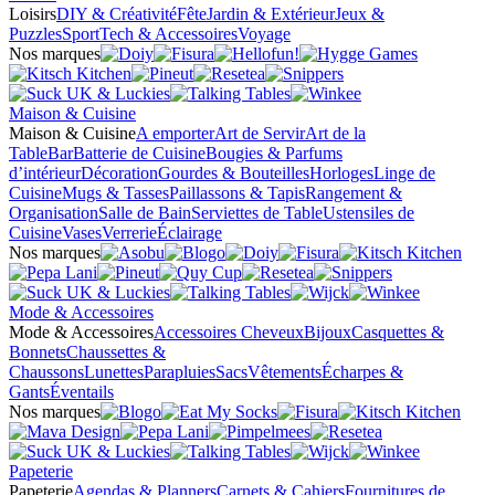
Loisirs
DIY & Créativité
Fête
Jardin & Extérieur
Jeux &
Puzzles
Sport
Tech & Accessoires
Voyage
Nos marques
Maison & Cuisine
Maison & Cuisine
A emporter
Art de Servir
Art de la
Table
Bar
Batterie de Cuisine
Bougies & Parfums
d’intérieur
Décoration
Gourdes & Bouteilles
Horloges
Linge de
Cuisine
Mugs & Tasses
Paillassons & Tapis
Rangement &
Organisation
Salle de Bain
Serviettes de Table
Ustensiles de
Cuisine
Vases
Verrerie
Éclairage
Nos marques
Mode & Accessoires
Mode & Accessoires
Accessoires Cheveux
Bijoux
Casquettes &
Bonnets
Chaussettes &
Chaussons
Lunettes
Parapluies
Sacs
Vêtements
Écharpes &
Gants
Éventails
Nos marques
Papeterie
Papeterie
Agendas & Planners
Carnets & Cahiers
Fournitures de