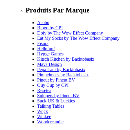
Produits Par Marque
Asobu
Blogo
by
CPI
Doiy
by
The Wow Effect Company
Eat My Socks
by
The Wow Effect Company
Fisura
Hellofun!
Hygge Games
Kitsch Kitchen
by
Backtobasix
Mava Design
Pepa Lani
by
Backtobasix
Pimpelmees
by
Backtobasix
Pineut
by
Pineut BV
Quy Cup
by
CPI
Resetea
Snippers
by
Pineut BV
Suck UK & Luckies
Talking Tables
Wijck
Winkee
Wondercandle