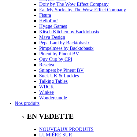
Doiy
by
The Wow Effect Company
Eat My Socks
by
The Wow Effect Company
Fisura
Hellofun!
Hygge Games
Kitsch Kitchen
by
Backtobasix
Mava Design
Pepa Lani
by
Backtobasix
Pimpelmees
by
Backtobasix
Pineut
by
Pineut BV
Quy Cup
by
CPI
Resetea
Snippers
by
Pineut BV
Suck UK & Luckies
Talking Tables
WIJCK
Winkee
Wondercandle
Nos produits
EN VEDETTE
NOUVEAUX PRODUITS
LUMIÈRE SUR