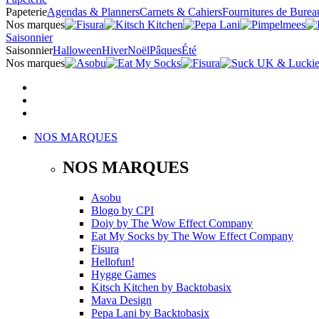
Papeterie
Agendas & Planners
Carnets & Cahiers
Fournitures de Burea
Nos marques
Saisonnier
Saisonnier
Halloween
Hiver
Noël
Pâques
Été
Nos marques
NOS MARQUES
NOS MARQUES
Asobu
Blogo
by
CPI
Doiy
by
The Wow Effect Company
Eat My Socks
by
The Wow Effect Company
Fisura
Hellofun!
Hygge Games
Kitsch Kitchen
by
Backtobasix
Mava Design
Pepa Lani
by
Backtobasix