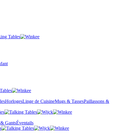
fant
les
Horloges
Linge de Cuisine
Mugs & Tasses
Paillassons &
 & Gants
Éventails