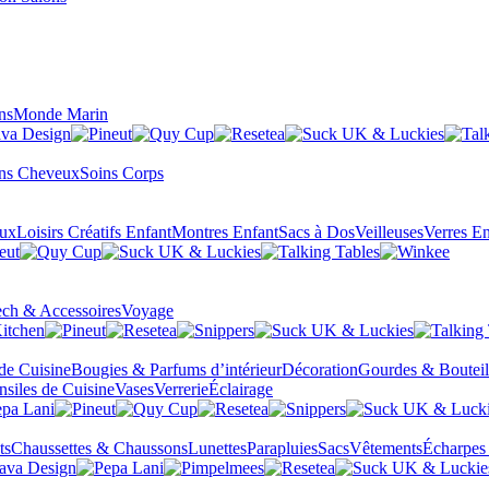
ns
Monde Marin
ns Cheveux
Soins Corps
eux
Loisirs Créatifs Enfant
Montres Enfant
Sacs à Dos
Veilleuses
Verres En
ch & Accessoires
Voyage
 de Cuisine
Bougies & Parfums d’intérieur
Décoration
Gourdes & Bouteil
nsiles de Cuisine
Vases
Verrerie
Éclairage
ts
Chaussettes & Chaussons
Lunettes
Parapluies
Sacs
Vêtements
Écharpes