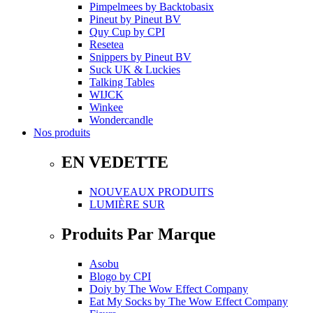
Pimpelmees
by
Backtobasix
Pineut
by
Pineut BV
Quy Cup
by
CPI
Resetea
Snippers
by
Pineut BV
Suck UK & Luckies
Talking Tables
WIJCK
Winkee
Wondercandle
Nos produits
EN VEDETTE
NOUVEAUX PRODUITS
LUMIÈRE SUR
Produits Par Marque
Asobu
Blogo
by
CPI
Doiy
by
The Wow Effect Company
Eat My Socks
by
The Wow Effect Company