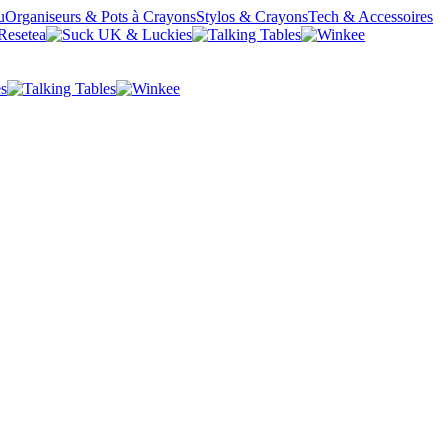
u
Organiseurs & Pots à Crayons
Stylos & Crayons
Tech & Accessoires