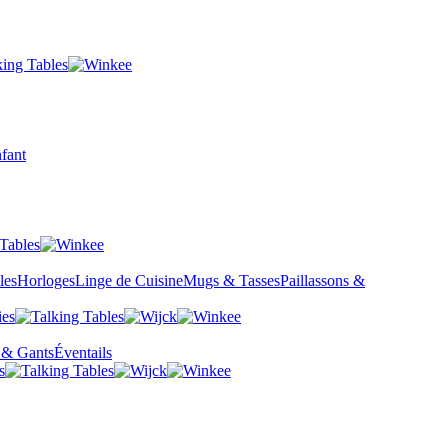
fant
les
Horloges
Linge de Cuisine
Mugs & Tasses
Paillassons &
 & Gants
Éventails