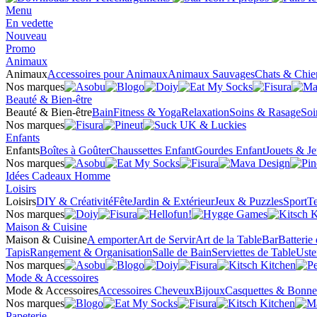
Menu
En vedette
Nouveau
Promo
Animaux
Animaux
Accessoires pour Animaux
Animaux Sauvages
Chats & Chie
Nos marques
Beauté & Bien-être
Beauté & Bien-être
Bain
Fitness & Yoga
Relaxation
Soins & Rasage
Soi
Nos marques
Enfants
Enfants
Boîtes à Goûter
Chaussettes Enfant
Gourdes Enfant
Jouets & J
Nos marques
Idées Cadeaux Homme
Loisirs
Loisirs
DIY & Créativité
Fête
Jardin & Extérieur
Jeux & Puzzles
Sport
Te
Nos marques
Maison & Cuisine
Maison & Cuisine
A emporter
Art de Servir
Art de la Table
Bar
Batterie
Tapis
Rangement & Organisation
Salle de Bain
Serviettes de Table
Uste
Nos marques
Mode & Accessoires
Mode & Accessoires
Accessoires Cheveux
Bijoux
Casquettes & Bonne
Nos marques
Papeterie