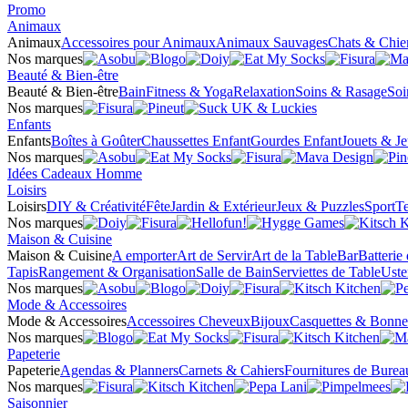
Promo
Animaux
Animaux
Accessoires pour Animaux
Animaux Sauvages
Chats & Chie
Nos marques
Beauté & Bien-être
Beauté & Bien-être
Bain
Fitness & Yoga
Relaxation
Soins & Rasage
Soi
Nos marques
Enfants
Enfants
Boîtes à Goûter
Chaussettes Enfant
Gourdes Enfant
Jouets & J
Nos marques
Idées Cadeaux Homme
Loisirs
Loisirs
DIY & Créativité
Fête
Jardin & Extérieur
Jeux & Puzzles
Sport
Te
Nos marques
Maison & Cuisine
Maison & Cuisine
A emporter
Art de Servir
Art de la Table
Bar
Batterie
Tapis
Rangement & Organisation
Salle de Bain
Serviettes de Table
Uste
Nos marques
Mode & Accessoires
Mode & Accessoires
Accessoires Cheveux
Bijoux
Casquettes & Bonne
Nos marques
Papeterie
Papeterie
Agendas & Planners
Carnets & Cahiers
Fournitures de Burea
Nos marques
Saisonnier