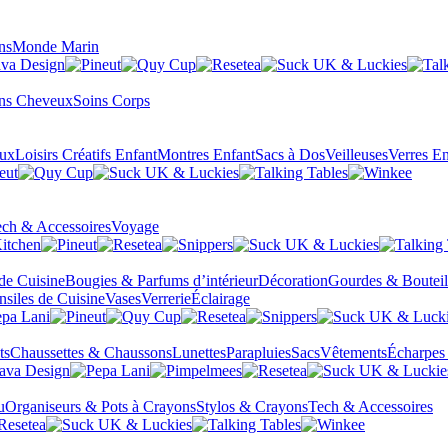
ns
Monde Marin
ns Cheveux
Soins Corps
eux
Loisirs Créatifs Enfant
Montres Enfant
Sacs à Dos
Veilleuses
Verres En
ch & Accessoires
Voyage
 de Cuisine
Bougies & Parfums d’intérieur
Décoration
Gourdes & Bouteil
nsiles de Cuisine
Vases
Verrerie
Éclairage
ts
Chaussettes & Chaussons
Lunettes
Parapluies
Sacs
Vêtements
Écharpes
u
Organiseurs & Pots à Crayons
Stylos & Crayons
Tech & Accessoires