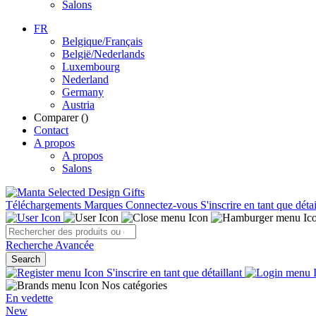
Salons
FR
Belgique/Français
België/Nederlands
Luxembourg
Nederland
Germany
Austria
Comparer (
)
Contact
A propos
A propos
Salons
Téléchargements
Marques
Connectez-vous
S'inscrire en tant que détai
Recherche Avancée
Search
S'inscrire en tant que détaillant
Nos catégories
En vedette
New