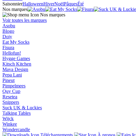
Saisonnier
Halloween
Hiver
Noël
Pâques
Été
Nos marques
Nos marques
Voir toutes les marques
Asobu
Blogo
Doiy
Eat My Socks
Fisura
Hellofun!
Hygge Games
Kitsch Kitchen
Mava Design
Pepa Lani
Pineut
Pimpelmees
Quy Cup
Resetea
Snippers
Suck UK & Luckies
Talking Tables
Wijck
Winkee
Wondercandle
Téléchargements
À propos