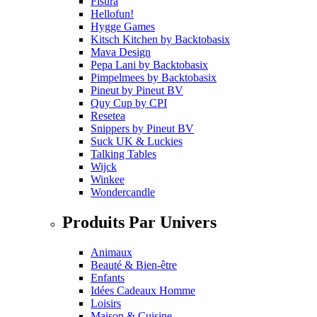
Fisura
Hellofun!
Hygge Games
Kitsch Kitchen
by
Backtobasix
Mava Design
Pepa Lani
by
Backtobasix
Pimpelmees
by
Backtobasix
Pineut
by
Pineut BV
Quy Cup
by
CPI
Resetea
Snippers
by
Pineut BV
Suck UK & Luckies
Talking Tables
Wijck
Winkee
Wondercandle
Produits Par Univers
Animaux
Beauté & Bien-être
Enfants
Idées Cadeaux Homme
Loisirs
Maison & Cuisine