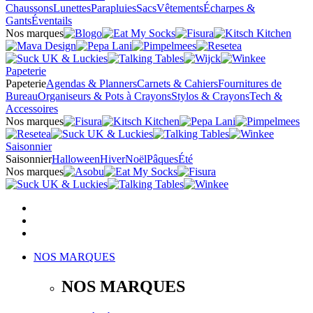
Chaussons
Lunettes
Parapluies
Sacs
Vêtements
Écharpes &
Gants
Éventails
Nos marques
Papeterie
Papeterie
Agendas & Planners
Carnets & Cahiers
Fournitures de
Bureau
Organiseurs & Pots à Crayons
Stylos & Crayons
Tech &
Accessoires
Nos marques
Saisonnier
Saisonnier
Halloween
Hiver
Noël
Pâques
Été
Nos marques
NOS MARQUES
NOS MARQUES