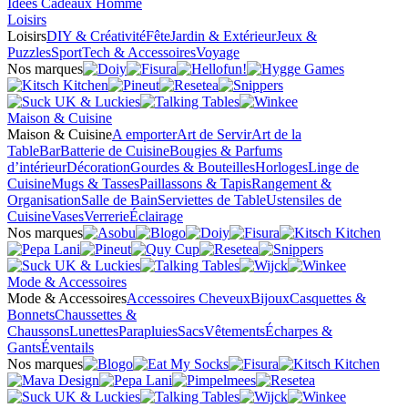
Idées Cadeaux Homme
Loisirs
Loisirs
DIY & Créativité
Fête
Jardin & Extérieur
Jeux &
Puzzles
Sport
Tech & Accessoires
Voyage
Nos marques
Maison & Cuisine
Maison & Cuisine
A emporter
Art de Servir
Art de la
Table
Bar
Batterie de Cuisine
Bougies & Parfums
d’intérieur
Décoration
Gourdes & Bouteilles
Horloges
Linge de
Cuisine
Mugs & Tasses
Paillassons & Tapis
Rangement &
Organisation
Salle de Bain
Serviettes de Table
Ustensiles de
Cuisine
Vases
Verrerie
Éclairage
Nos marques
Mode & Accessoires
Mode & Accessoires
Accessoires Cheveux
Bijoux
Casquettes &
Bonnets
Chaussettes &
Chaussons
Lunettes
Parapluies
Sacs
Vêtements
Écharpes &
Gants
Éventails
Nos marques