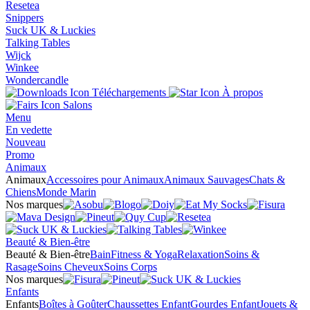
Resetea
Snippers
Suck UK & Luckies
Talking Tables
Wijck
Winkee
Wondercandle
Téléchargements
À propos
Salons
Menu
En vedette
Nouveau
Promo
Animaux
Animaux
Accessoires pour Animaux
Animaux Sauvages
Chats &
Chiens
Monde Marin
Nos marques
Beauté & Bien-être
Beauté & Bien-être
Bain
Fitness & Yoga
Relaxation
Soins &
Rasage
Soins Cheveux
Soins Corps
Nos marques
Enfants
Enfants
Boîtes à Goûter
Chaussettes Enfant
Gourdes Enfant
Jouets &