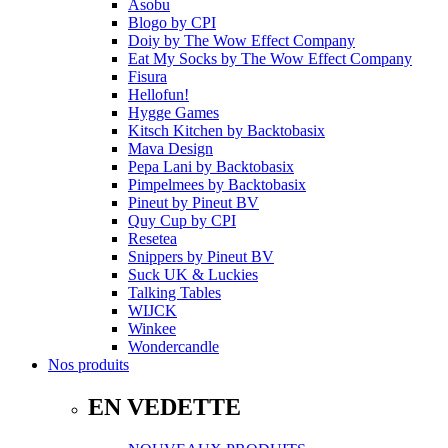
Asobu
Blogo
by
CPI
Doiy
by
The Wow Effect Company
Eat My Socks
by
The Wow Effect Company
Fisura
Hellofun!
Hygge Games
Kitsch Kitchen
by
Backtobasix
Mava Design
Pepa Lani
by
Backtobasix
Pimpelmees
by
Backtobasix
Pineut
by
Pineut BV
Quy Cup
by
CPI
Resetea
Snippers
by
Pineut BV
Suck UK & Luckies
Talking Tables
WIJCK
Winkee
Wondercandle
Nos produits
EN VEDETTE