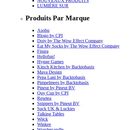
NOUVEAUX PRODUITS
LUMIÈRE SUR
Produits Par Marque
Asobu
Blogo
by
CPI
Doiy
by
The Wow Effect Company
Eat My Socks
by
The Wow Effect Company
Fisura
Hellofun!
Hygge Games
Kitsch Kitchen
by
Backtobasix
Mava Design
Pepa Lani
by
Backtobasix
Pimpelmees
by
Backtobasix
Pineut
by
Pineut BV
Quy Cup
by
CPI
Resetea
Snippers
by
Pineut BV
Suck UK & Luckies
Talking Tables
Wijck
Winkee
Wondercandle