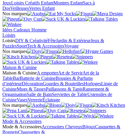
Jeux
Loisirs Créatifs Enfant
Montres Enfant
Sacs à
Dos
Veilleuses
Verres Enfant
Nos marques
Idées Cadeaux Homme
Loisirs
Loisirs
DIY & Créativité
Fête
Jardin & Extérieur
Jeux &
Puzzles
Sport
Tech & Accessoires
Voyage
Nos marques
Maison & Cuisine
Maison & Cuisine
A emporter
Art de Servir
Art de la
Table
Bar
Batterie de Cuisine
Bougies & Parfums
d’intérieur
Décoration
Gourdes & Bouteilles
Horloges
Linge de
Cuisine
Mugs & Tasses
Paillassons & Tapis
Rangement &
Organisation
Salle de Bain
Serviettes de Table
Ustensiles de
Cuisine
Vases
Verrerie
Éclairage
Nos marques
Mode & Accessoires
Mode & Accessoires
Accessoires Cheveux
Bijoux
Casquettes &
Bonnets
Chaussettes &