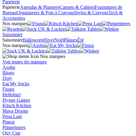
Papeterie
Papeterie
Agendas & Planners
Carnets & Cahiers
Fournitures de
Bureau
Organiseurs & Pots à Crayons
Stylos & Crayons
Tech &
Accessoires
Nos marques
Saisonnier
Saisonnier
Halloween
Hiver
Noël
Pâques
Été
Nos marques
Nos marques
Voir toutes les marques
Asobu
Blogo
Doiy
Eat My Socks
Fisura
Hellofun!
Hygge Games
Kitsch Kitchen
Mava Design
Pepa Lani
Pineut
Pimpelmees
Quy Cup