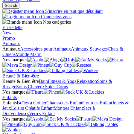
Search
S'inscrire en tant que détaillant
Connectez-vous
Nos catégories
En vedette
New
Promo
Animaux
Animaux
Accessoires pour Animaux
Animaux Sauvages
Chats &
Chiens
Monde Marin
Nos marques
Beauté & Bien-être
Beauté & Bien-être
Bain
Fitness & Yoga
Relaxation
Soins &
Rasage
Soins Cheveux
Soins Corps
Nos marques
Enfants
Enfants
Boîtes à Goûter
Chaussettes Enfant
Gourdes Enfant
Jouets &
Jeux
Loisirs Créatifs Enfant
Montres Enfant
Sacs à
Dos
Veilleuses
Verres Enfant
Nos marques