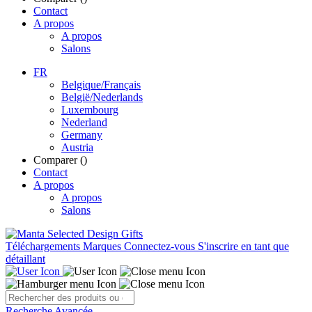
Contact
A propos
A propos
Salons
FR
Belgique/Français
België/Nederlands
Luxembourg
Nederland
Germany
Austria
Comparer (
)
Contact
A propos
A propos
Salons
Téléchargements
Marques
Connectez-vous
S'inscrire en tant que
détaillant
Recherche Avancée