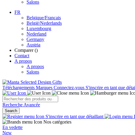
Salons
FR
Belgique/Français
België/Nederlands
Luxembourg
Nederland
Germany
Austria
Comparer (
)
Contact
A propos
A propos
Salons
Téléchargements
Marques
Connectez-vous
S'inscrire en tant que détai
Recherche Avancée
Search
S'inscrire en tant que détaillant
Nos catégories
En vedette
New