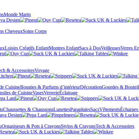
ns
Monde Marin
ns Cheveux
Soins Corps
eux
Loisirs Créatifs Enfant
Montres Enfant
Sacs à Dos
Veilleuses
Verres En
ch & Accessoires
Voyage
 de Cuisine
Bougies & Parfums d’intérieur
Décoration
Gourdes & Bouteil
nsiles de Cuisine
Vases
Verrerie
Éclairage
ts
Chaussettes & Chaussons
Lunettes
Parapluies
Sacs
Vêtements
Écharpes
u
Organiseurs & Pots à Crayons
Stylos & Crayons
Tech & Accessoires