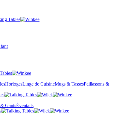
fant
les
Horloges
Linge de Cuisine
Mugs & Tasses
Paillassons &
 & Gants
Éventails