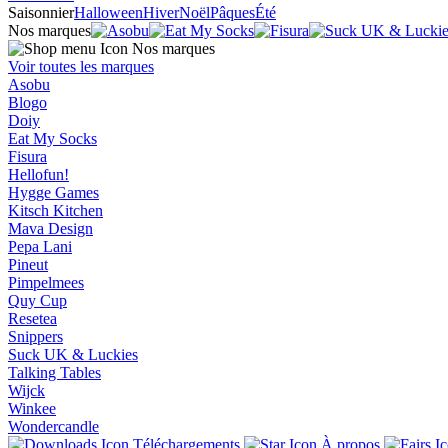
Saisonnier
Halloween
Hiver
Noël
Pâques
Été
Nos marques
Nos marques
Voir toutes les marques
Asobu
Blogo
Doiy
Eat My Socks
Fisura
Hellofun!
Hygge Games
Kitsch Kitchen
Mava Design
Pepa Lani
Pineut
Pimpelmees
Quy Cup
Resetea
Snippers
Suck UK & Luckies
Talking Tables
Wijck
Winkee
Wondercandle
Téléchargements
À propos