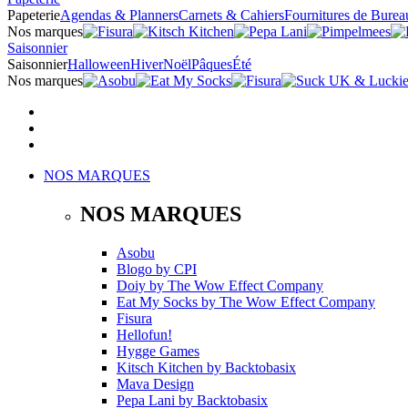
Papeterie
Agendas & Planners
Carnets & Cahiers
Fournitures de Burea
Nos marques
Saisonnier
Saisonnier
Halloween
Hiver
Noël
Pâques
Été
Nos marques
NOS MARQUES
NOS MARQUES
Asobu
Blogo
by
CPI
Doiy
by
The Wow Effect Company
Eat My Socks
by
The Wow Effect Company
Fisura
Hellofun!
Hygge Games
Kitsch Kitchen
by
Backtobasix
Mava Design
Pepa Lani
by
Backtobasix