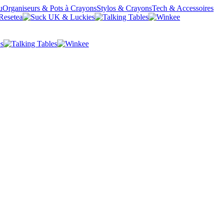
u
Organiseurs & Pots à Crayons
Stylos & Crayons
Tech & Accessoires