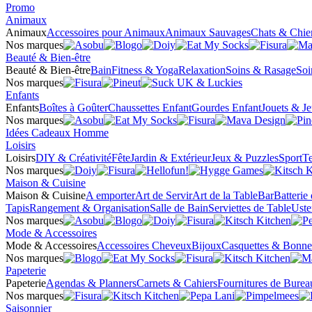
Promo
Animaux
Animaux
Accessoires pour Animaux
Animaux Sauvages
Chats & Chie
Nos marques
Beauté & Bien-être
Beauté & Bien-être
Bain
Fitness & Yoga
Relaxation
Soins & Rasage
Soi
Nos marques
Enfants
Enfants
Boîtes à Goûter
Chaussettes Enfant
Gourdes Enfant
Jouets & J
Nos marques
Idées Cadeaux Homme
Loisirs
Loisirs
DIY & Créativité
Fête
Jardin & Extérieur
Jeux & Puzzles
Sport
Te
Nos marques
Maison & Cuisine
Maison & Cuisine
A emporter
Art de Servir
Art de la Table
Bar
Batterie
Tapis
Rangement & Organisation
Salle de Bain
Serviettes de Table
Uste
Nos marques
Mode & Accessoires
Mode & Accessoires
Accessoires Cheveux
Bijoux
Casquettes & Bonne
Nos marques
Papeterie
Papeterie
Agendas & Planners
Carnets & Cahiers
Fournitures de Burea
Nos marques
Saisonnier