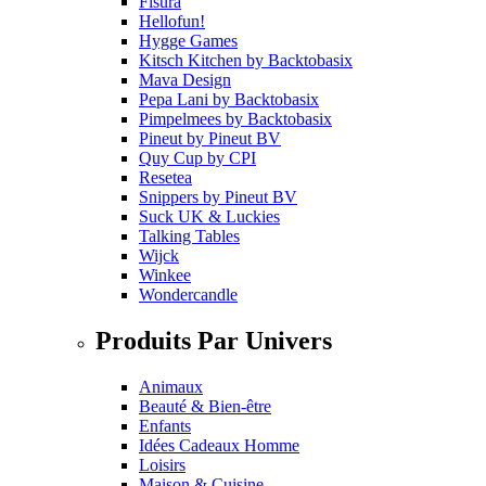
Fisura
Hellofun!
Hygge Games
Kitsch Kitchen
by
Backtobasix
Mava Design
Pepa Lani
by
Backtobasix
Pimpelmees
by
Backtobasix
Pineut
by
Pineut BV
Quy Cup
by
CPI
Resetea
Snippers
by
Pineut BV
Suck UK & Luckies
Talking Tables
Wijck
Winkee
Wondercandle
Produits Par Univers
Animaux
Beauté & Bien-être
Enfants
Idées Cadeaux Homme
Loisirs
Maison & Cuisine