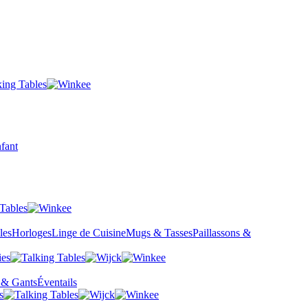
fant
les
Horloges
Linge de Cuisine
Mugs & Tasses
Paillassons &
 & Gants
Éventails