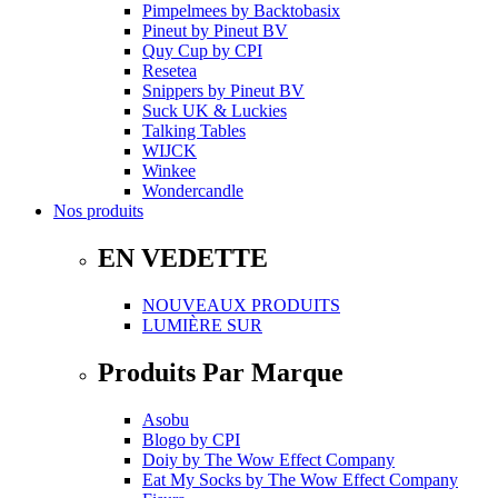
Pimpelmees
by
Backtobasix
Pineut
by
Pineut BV
Quy Cup
by
CPI
Resetea
Snippers
by
Pineut BV
Suck UK & Luckies
Talking Tables
WIJCK
Winkee
Wondercandle
Nos produits
EN VEDETTE
NOUVEAUX PRODUITS
LUMIÈRE SUR
Produits Par Marque
Asobu
Blogo
by
CPI
Doiy
by
The Wow Effect Company
Eat My Socks
by
The Wow Effect Company