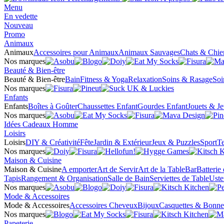
Menu
En vedette
Nouveau
Promo
Animaux
Animaux
Accessoires pour Animaux
Animaux Sauvages
Chats & Chie
Nos marques
Beauté & Bien-être
Beauté & Bien-être
Bain
Fitness & Yoga
Relaxation
Soins & Rasage
Soi
Nos marques
Enfants
Enfants
Boîtes à Goûter
Chaussettes Enfant
Gourdes Enfant
Jouets & J
Nos marques
Idées Cadeaux Homme
Loisirs
Loisirs
DIY & Créativité
Fête
Jardin & Extérieur
Jeux & Puzzles
Sport
Te
Nos marques
Maison & Cuisine
Maison & Cuisine
A emporter
Art de Servir
Art de la Table
Bar
Batterie
Tapis
Rangement & Organisation
Salle de Bain
Serviettes de Table
Uste
Nos marques
Mode & Accessoires
Mode & Accessoires
Accessoires Cheveux
Bijoux
Casquettes & Bonne
Nos marques
Papeterie