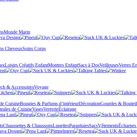
ns
Monde Marin
ns Cheveux
Soins Corps
eux
Loisirs Créatifs Enfant
Montres Enfant
Sacs à Dos
Veilleuses
Verres En
ch & Accessoires
Voyage
 de Cuisine
Bougies & Parfums d’intérieur
Décoration
Gourdes & Bouteil
nsiles de Cuisine
Vases
Verrerie
Éclairage
ts
Chaussettes & Chaussons
Lunettes
Parapluies
Sacs
Vêtements
Écharpes