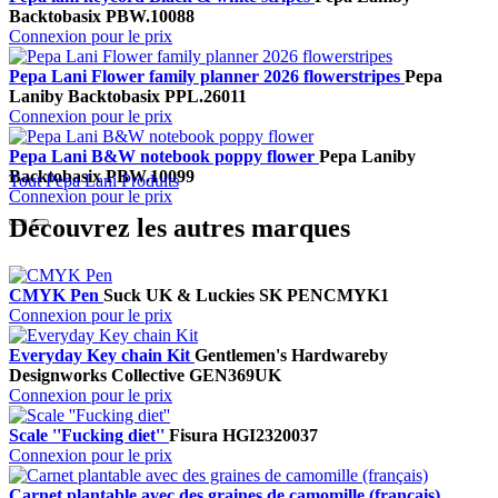
Backtobasix
PBW.10088
Connexion pour le prix
Pepa Lani Flower family planner 2026 flowerstripes
Pepa
Lani
by Backtobasix
PPL.26011
Connexion pour le prix
Pepa Lani B&W notebook poppy flower
Pepa Lani
by
Backtobasix
PBW.10099
Tout Pepa Lani Produits
Connexion pour le prix
Découvrez les autres marques
CMYK Pen
Suck UK & Luckies
SK PENCMYK1
Connexion pour le prix
Everyday Key chain Kit
Gentlemen's Hardware
by
Designworks Collective
GEN369UK
Connexion pour le prix
Scale ''Fucking diet''
Fisura
HGI2320037
Connexion pour le prix
Carnet plantable avec des graines de camomille (français)