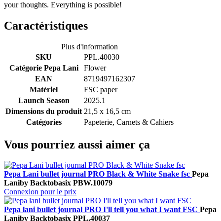
your thoughts. Everything is possible!
Caractéristiques
Plus d'information
SKU
PPL.40030
Catégorie Pepa Lani
Flower
EAN
8719497162307
Matériel
FSC paper
Launch Season
2025.1
Dimensions du produit
21,5 x 16,5 cm
Catégories
Papeterie, Carnets & Cahiers
Vous pourriez aussi aimer ça
Pepa Lani bullet journal PRO Black & White Snake fsc
Pepa
Lani
by Backtobasix
PBW.10079
Connexion pour le prix
Pepa lani bullet journal PRO I'll tell you what I want FSC
Pepa
Lani
by Backtobasix
PPL.40037