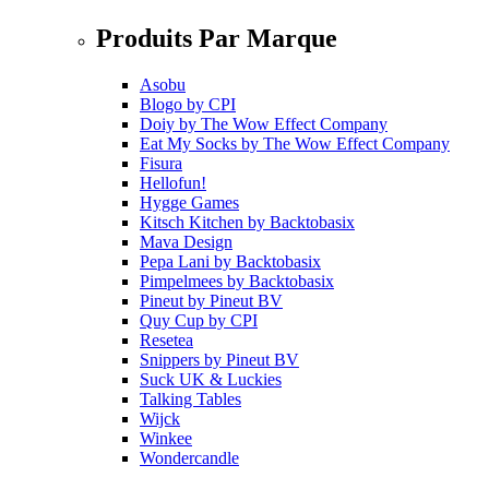
Produits Par Marque
Asobu
Blogo
by
CPI
Doiy
by
The Wow Effect Company
Eat My Socks
by
The Wow Effect Company
Fisura
Hellofun!
Hygge Games
Kitsch Kitchen
by
Backtobasix
Mava Design
Pepa Lani
by
Backtobasix
Pimpelmees
by
Backtobasix
Pineut
by
Pineut BV
Quy Cup
by
CPI
Resetea
Snippers
by
Pineut BV
Suck UK & Luckies
Talking Tables
Wijck
Winkee
Wondercandle