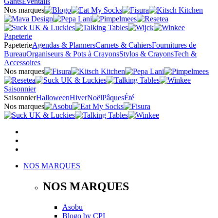
Gants
Éventails
Nos marques
Papeterie
Papeterie
Agendas & Planners
Carnets & Cahiers
Fournitures de
Bureau
Organiseurs & Pots à Crayons
Stylos & Crayons
Tech &
Accessoires
Nos marques
Saisonnier
Saisonnier
Halloween
Hiver
Noël
Pâques
Été
Nos marques
NOS MARQUES
NOS MARQUES
Asobu
Blogo
by
CPI