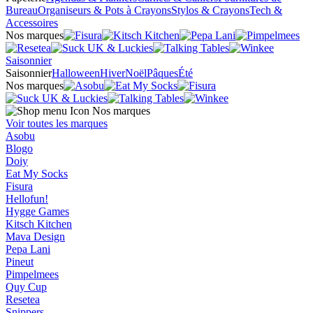
Bureau
Organiseurs & Pots à Crayons
Stylos & Crayons
Tech &
Accessoires
Nos marques
Saisonnier
Saisonnier
Halloween
Hiver
Noël
Pâques
Été
Nos marques
Nos marques
Voir toutes les marques
Asobu
Blogo
Doiy
Eat My Socks
Fisura
Hellofun!
Hygge Games
Kitsch Kitchen
Mava Design
Pepa Lani
Pineut
Pimpelmees
Quy Cup
Resetea
Snippers