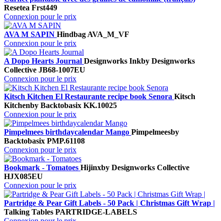
Resetea
Frst449
Connexion pour le prix
AVA M SAPIN
Hindbag
AVA_M_VF
Connexion pour le prix
A Dopo Hearts Journal
Designworks Ink
by Designworks
Collective
JB68-1007EU
Connexion pour le prix
Kitsch Kitchen El Restaurante recipe book Senora
Kitsch
Kitchen
by Backtobasix
KK.10025
Connexion pour le prix
Pimpelmees birthdaycalendar Mango
Pimpelmees
by
Backtobasix
PMP.61108
Connexion pour le prix
Bookmark - Tomatoes
Hijinx
by Designworks Collective
HJX085EU
Connexion pour le prix
Partridge & Pear Gift Labels - 50 Pack | Christmas Gift Wrap |
Talking Tables
PARTRIDGE-LABELS
Connexion pour le prix