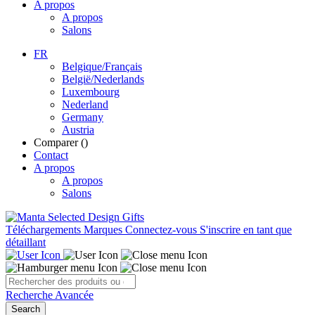
A propos
A propos
Salons
FR
Belgique/Français
België/Nederlands
Luxembourg
Nederland
Germany
Austria
Comparer (
)
Contact
A propos
A propos
Salons
Téléchargements
Marques
Connectez-vous
S'inscrire en tant que
détaillant
Recherche Avancée
Search