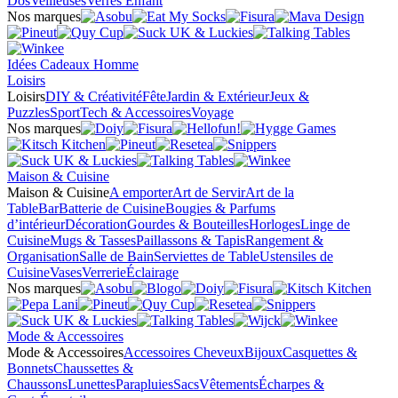
Dos
Veilleuses
Verres Enfant
Nos marques
Idées Cadeaux Homme
Loisirs
Loisirs
DIY & Créativité
Fête
Jardin & Extérieur
Jeux &
Puzzles
Sport
Tech & Accessoires
Voyage
Nos marques
Maison & Cuisine
Maison & Cuisine
A emporter
Art de Servir
Art de la
Table
Bar
Batterie de Cuisine
Bougies & Parfums
d’intérieur
Décoration
Gourdes & Bouteilles
Horloges
Linge de
Cuisine
Mugs & Tasses
Paillassons & Tapis
Rangement &
Organisation
Salle de Bain
Serviettes de Table
Ustensiles de
Cuisine
Vases
Verrerie
Éclairage
Nos marques
Mode & Accessoires
Mode & Accessoires
Accessoires Cheveux
Bijoux
Casquettes &
Bonnets
Chaussettes &
Chaussons
Lunettes
Parapluies
Sacs
Vêtements
Écharpes &