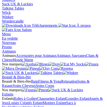
Suck UK & Luckies
Talking Tables
Wijck
Winkee
Wondercandle
Téléchargements
À propos
Salons
Menu
En vedette
Nouveau
Promo
Animaux
Animaux
Accessoires pour Animaux
Animaux Sauvages
Chats &
Chiens
Monde Marin
Nos marques
Beauté & Bien-être
Beauté & Bien-être
Bain
Fitness & Yoga
Relaxation
Soins &
Rasage
Soins Cheveux
Soins Corps
Nos marques
Enfants
Enfants
Boîtes à Goûter
Chaussettes Enfant
Gourdes Enfant
Jouets &
Jeux
Loisirs Créatifs Enfant
Montres Enfant
Sacs à