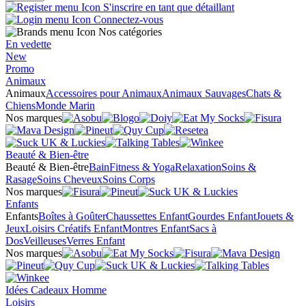
S'inscrire en tant que détaillant
Connectez-vous
Nos catégories
En vedette
New
Promo
Animaux
Animaux
Accessoires pour Animaux
Animaux Sauvages
Chats &
Chiens
Monde Marin
Nos marques
Beauté & Bien-être
Beauté & Bien-être
Bain
Fitness & Yoga
Relaxation
Soins &
Rasage
Soins Cheveux
Soins Corps
Nos marques
Enfants
Enfants
Boîtes à Goûter
Chaussettes Enfant
Gourdes Enfant
Jouets &
Jeux
Loisirs Créatifs Enfant
Montres Enfant
Sacs à
Dos
Veilleuses
Verres Enfant
Nos marques
Idées Cadeaux Homme
Loisirs