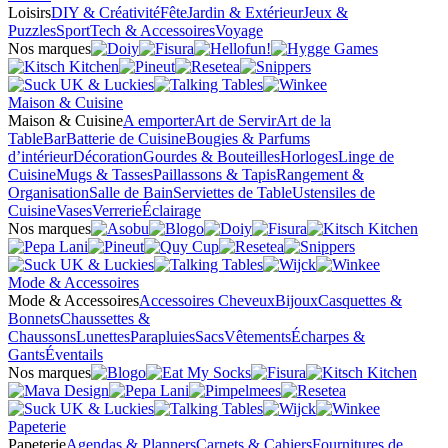
Loisirs
DIY & Créativité
Fête
Jardin & Extérieur
Jeux &
Puzzles
Sport
Tech & Accessoires
Voyage
Nos marques
Maison & Cuisine
Maison & Cuisine
A emporter
Art de Servir
Art de la
Table
Bar
Batterie de Cuisine
Bougies & Parfums
d’intérieur
Décoration
Gourdes & Bouteilles
Horloges
Linge de
Cuisine
Mugs & Tasses
Paillassons & Tapis
Rangement &
Organisation
Salle de Bain
Serviettes de Table
Ustensiles de
Cuisine
Vases
Verrerie
Éclairage
Nos marques
Mode & Accessoires
Mode & Accessoires
Accessoires Cheveux
Bijoux
Casquettes &
Bonnets
Chaussettes &
Chaussons
Lunettes
Parapluies
Sacs
Vêtements
Écharpes &
Gants
Éventails
Nos marques
Papeterie
Papeterie
Agendas & Planners
Carnets & Cahiers
Fournitures de