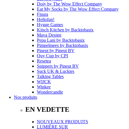
Doiy
by
The Wow Effect Company
Eat My Socks
by
The Wow Effect Company
Fisura
Hellofun!
Hygge Games
Kitsch Kitchen
by
Backtobasix
Mava Design
Pepa Lani
by
Backtobasix
Pimpelmees
by
Backtobasix
Pineut
by
Pineut BV
Quy Cup
by
CPI
Resetea
Snippers
by
Pineut BV
Suck UK & Luckies
Talking Tables
WIJCK
Winkee
Wondercandle
Nos produits
EN VEDETTE
NOUVEAUX PRODUITS
LUMIÈRE SUR