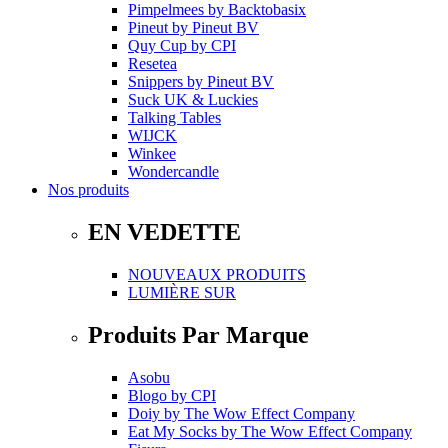
Pimpelmees
by
Backtobasix
Pineut
by
Pineut BV
Quy Cup
by
CPI
Resetea
Snippers
by
Pineut BV
Suck UK & Luckies
Talking Tables
WIJCK
Winkee
Wondercandle
Nos produits
EN VEDETTE
NOUVEAUX PRODUITS
LUMIÈRE SUR
Produits Par Marque
Asobu
Blogo
by
CPI
Doiy
by
The Wow Effect Company
Eat My Socks
by
The Wow Effect Company