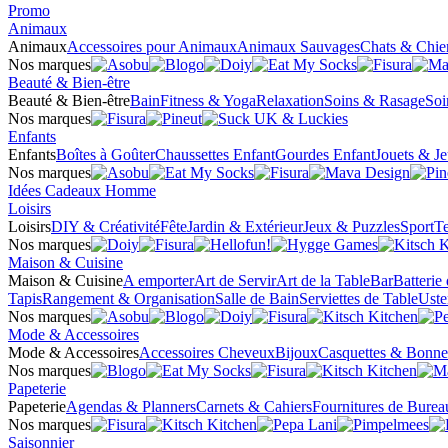
Promo
Animaux
Animaux
Accessoires pour Animaux
Animaux Sauvages
Chats & Chie
Nos marques
Beauté & Bien-être
Beauté & Bien-être
Bain
Fitness & Yoga
Relaxation
Soins & Rasage
Soi
Nos marques
Enfants
Enfants
Boîtes à Goûter
Chaussettes Enfant
Gourdes Enfant
Jouets & J
Nos marques
Idées Cadeaux Homme
Loisirs
Loisirs
DIY & Créativité
Fête
Jardin & Extérieur
Jeux & Puzzles
Sport
Te
Nos marques
Maison & Cuisine
Maison & Cuisine
A emporter
Art de Servir
Art de la Table
Bar
Batterie
Tapis
Rangement & Organisation
Salle de Bain
Serviettes de Table
Uste
Nos marques
Mode & Accessoires
Mode & Accessoires
Accessoires Cheveux
Bijoux
Casquettes & Bonne
Nos marques
Papeterie
Papeterie
Agendas & Planners
Carnets & Cahiers
Fournitures de Burea
Nos marques
Saisonnier