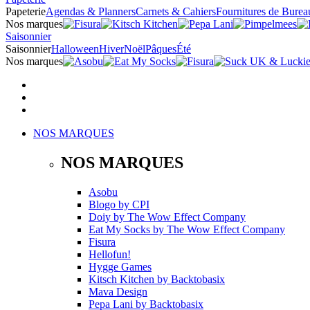
Papeterie
Agendas & Planners
Carnets & Cahiers
Fournitures de Burea
Nos marques
Saisonnier
Saisonnier
Halloween
Hiver
Noël
Pâques
Été
Nos marques
NOS MARQUES
NOS MARQUES
Asobu
Blogo
by
CPI
Doiy
by
The Wow Effect Company
Eat My Socks
by
The Wow Effect Company
Fisura
Hellofun!
Hygge Games
Kitsch Kitchen
by
Backtobasix
Mava Design
Pepa Lani
by
Backtobasix