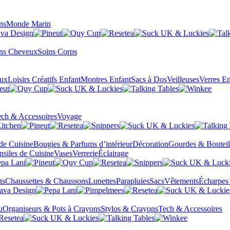
ns
Monde Marin
ns Cheveux
Soins Corps
eux
Loisirs Créatifs Enfant
Montres Enfant
Sacs à Dos
Veilleuses
Verres En
ch & Accessoires
Voyage
 de Cuisine
Bougies & Parfums d’intérieur
Décoration
Gourdes & Bouteil
nsiles de Cuisine
Vases
Verrerie
Éclairage
ts
Chaussettes & Chaussons
Lunettes
Parapluies
Sacs
Vêtements
Écharpes
u
Organiseurs & Pots à Crayons
Stylos & Crayons
Tech & Accessoires