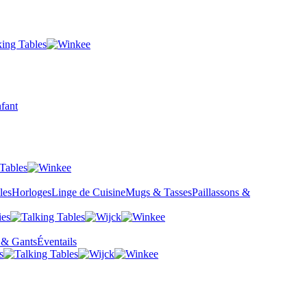
fant
les
Horloges
Linge de Cuisine
Mugs & Tasses
Paillassons &
 & Gants
Éventails