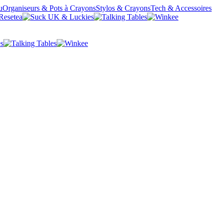
u
Organiseurs & Pots à Crayons
Stylos & Crayons
Tech & Accessoires