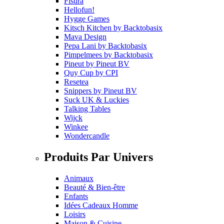
Fisura
Hellofun!
Hygge Games
Kitsch Kitchen
by
Backtobasix
Mava Design
Pepa Lani
by
Backtobasix
Pimpelmees
by
Backtobasix
Pineut
by
Pineut BV
Quy Cup
by
CPI
Resetea
Snippers
by
Pineut BV
Suck UK & Luckies
Talking Tables
Wijck
Winkee
Wondercandle
Produits Par Univers
Animaux
Beauté & Bien-être
Enfants
Idées Cadeaux Homme
Loisirs
Maison & Cuisine