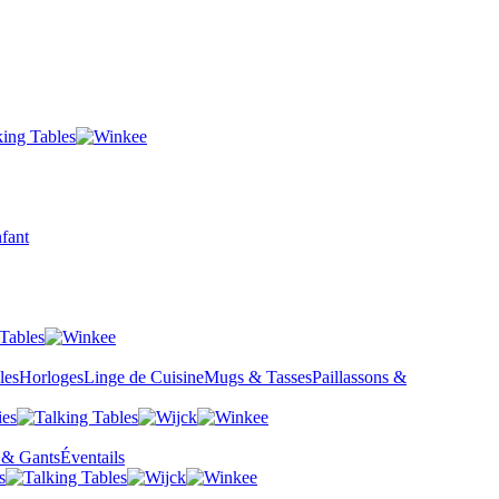
fant
les
Horloges
Linge de Cuisine
Mugs & Tasses
Paillassons &
 & Gants
Éventails