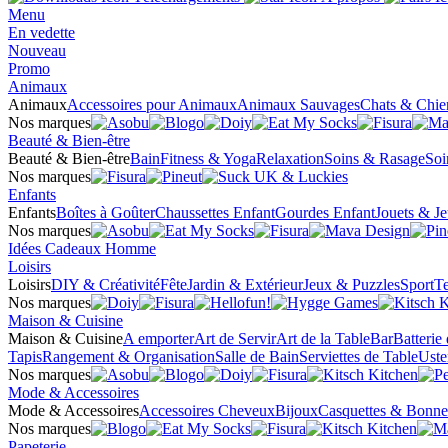
Menu
En vedette
Nouveau
Promo
Animaux
Animaux
Accessoires pour Animaux
Animaux Sauvages
Chats & Chie
Nos marques
Beauté & Bien-être
Beauté & Bien-être
Bain
Fitness & Yoga
Relaxation
Soins & Rasage
Soi
Nos marques
Enfants
Enfants
Boîtes à Goûter
Chaussettes Enfant
Gourdes Enfant
Jouets & J
Nos marques
Idées Cadeaux Homme
Loisirs
Loisirs
DIY & Créativité
Fête
Jardin & Extérieur
Jeux & Puzzles
Sport
Te
Nos marques
Maison & Cuisine
Maison & Cuisine
A emporter
Art de Servir
Art de la Table
Bar
Batterie
Tapis
Rangement & Organisation
Salle de Bain
Serviettes de Table
Uste
Nos marques
Mode & Accessoires
Mode & Accessoires
Accessoires Cheveux
Bijoux
Casquettes & Bonne
Nos marques
Papeterie