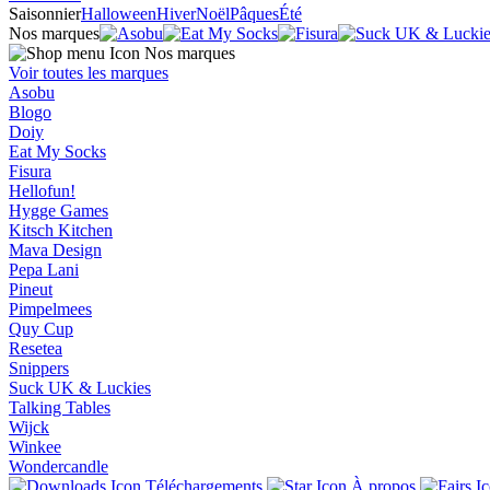
Saisonnier
Halloween
Hiver
Noël
Pâques
Été
Nos marques
Nos marques
Voir toutes les marques
Asobu
Blogo
Doiy
Eat My Socks
Fisura
Hellofun!
Hygge Games
Kitsch Kitchen
Mava Design
Pepa Lani
Pineut
Pimpelmees
Quy Cup
Resetea
Snippers
Suck UK & Luckies
Talking Tables
Wijck
Winkee
Wondercandle
Téléchargements
À propos