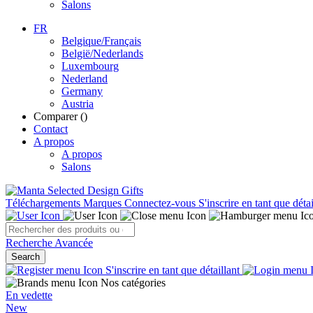
Salons
FR
Belgique/Français
België/Nederlands
Luxembourg
Nederland
Germany
Austria
Comparer (
)
Contact
A propos
A propos
Salons
Téléchargements
Marques
Connectez-vous
S'inscrire en tant que détai
Recherche Avancée
Search
S'inscrire en tant que détaillant
Nos catégories
En vedette
New