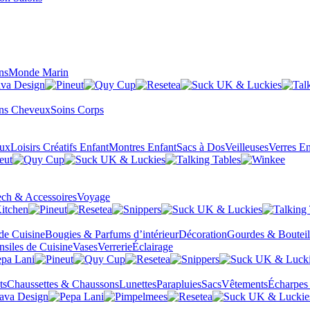
ns
Monde Marin
ns Cheveux
Soins Corps
eux
Loisirs Créatifs Enfant
Montres Enfant
Sacs à Dos
Veilleuses
Verres En
ch & Accessoires
Voyage
 de Cuisine
Bougies & Parfums d’intérieur
Décoration
Gourdes & Bouteil
nsiles de Cuisine
Vases
Verrerie
Éclairage
ts
Chaussettes & Chaussons
Lunettes
Parapluies
Sacs
Vêtements
Écharpes