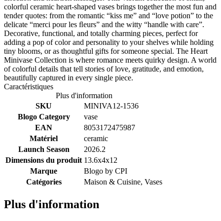
colorful ceramic heart-shaped vases brings together the most fun and
tender quotes: from the romantic “kiss me” and “love potion” to the
delicate “merci pour les ﬂeurs” and the witty “handle with care”.
Decorative, functional, and totally charming pieces, perfect for
adding a pop of color and personality to your shelves while holding
tiny blooms, or as thoughtful gifts for someone special. The Heart
Minivase Collection is where romance meets quirky design. A world
of colorful details that tell stories of love, gratitude, and emotion,
beautifully captured in every single piece.
Caractéristiques
Plus d'information
SKU
MINIVA12-1536
Blogo Category
vase
EAN
8053172475987
Matériel
ceramic
Launch Season
2026.2
Dimensions du produit
13.6x4x12
Marque
Blogo by
CPI
Catégories
Maison & Cuisine, Vases
Plus d'information