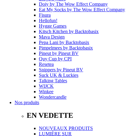
Doiy
by
The Wow Effect Company
Eat My Socks
by
The Wow Effect Company
Fisura
Hellofun!
Hygge Games
Kitsch Kitchen
by
Backtobasix
Mava Design
Pepa Lani
by
Backtobasix
Pimpelmees
by
Backtobasix
Pineut
by
Pineut BV
Quy Cup
by
CPI
Resetea
Snippers
by
Pineut BV
Suck UK & Luckies
Talking Tables
WIJCK
Winkee
Wondercandle
Nos produits
EN VEDETTE
NOUVEAUX PRODUITS
LUMIÈRE SUR