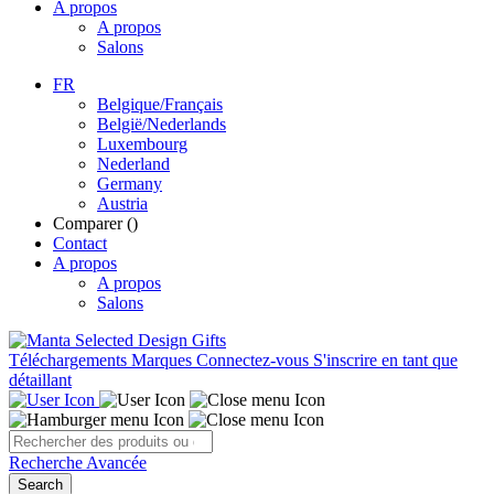
A propos
A propos
Salons
FR
Belgique/Français
België/Nederlands
Luxembourg
Nederland
Germany
Austria
Comparer (
)
Contact
A propos
A propos
Salons
Téléchargements
Marques
Connectez-vous
S'inscrire en tant que
détaillant
Recherche Avancée
Search