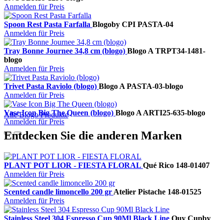
Anmelden für Preis
Spoon Rest Pasta Farfalla
Blogo
by CPI
PASTA-04
Anmelden für Preis
Tray Bonne Journee 34,8 cm (blogo)
Blogo A
TRPT34-1481-
blogo
Anmelden für Preis
Trivet Pasta Raviolo (blogo)
Blogo A
PASTA-03-blogo
Anmelden für Preis
Vase Icon Big The Queen (blogo)
Blogo A
ARTI25-635-blogo
Alle Blogo Produkte
Anmelden für Preis
Entdecken Sie die anderen Marken
PLANT POT LIOR - FIESTA FLORAL
Qué Rico
148-01407
Anmelden für Preis
Scented candle limoncello 200 gr
Atelier Pistache
148-01525
Anmelden für Preis
Stainless Steel 304 Espresso Cup 90Ml Black Line
Quy Cup
by