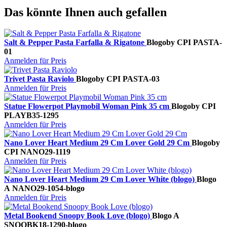
Das könnte Ihnen auch gefallen
Salt & Pepper Pasta Farfalla & Rigatone
Blogo
by CPI
PASTA-
01
Anmelden für Preis
Trivet Pasta Raviolo
Blogo
by CPI
PASTA-03
Anmelden für Preis
Statue Flowerpot Playmobil Woman Pink 35 cm
Blogo
by CPI
PLAYB35-1295
Anmelden für Preis
Nano Lover Heart Medium 29 Cm Lover Gold 29 Cm
Blogo
by
CPI
NANO29-1119
Anmelden für Preis
Nano Lover Heart Medium 29 Cm Lover White (blogo)
Blogo
A
NANO29-1054-blogo
Anmelden für Preis
Metal Bookend Snoopy Book Love (blogo)
Blogo A
SNOOBK18-1290-blogo