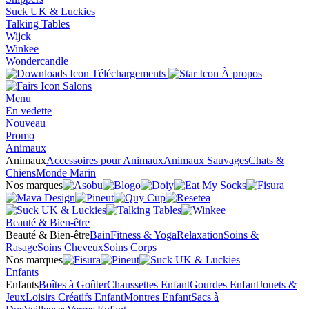
Suck UK & Luckies
Talking Tables
Wijck
Winkee
Wondercandle
Téléchargements
À propos
Salons
Menu
En vedette
Nouveau
Promo
Animaux
Animaux
Accessoires pour Animaux
Animaux Sauvages
Chats &
Chiens
Monde Marin
Nos marques
Beauté & Bien-être
Beauté & Bien-être
Bain
Fitness & Yoga
Relaxation
Soins &
Rasage
Soins Cheveux
Soins Corps
Nos marques
Enfants
Enfants
Boîtes à Goûter
Chaussettes Enfant
Gourdes Enfant
Jouets &
Jeux
Loisirs Créatifs Enfant
Montres Enfant
Sacs à