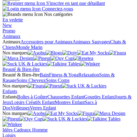
S'inscrire en tant que détaillant
Connectez-vous
Nos catégories
En vedette
New
Promo
Animaux
Animaux
Accessoires pour Animaux
Animaux Sauvages
Chats &
Chiens
Monde Marin
Nos marques
Beauté & Bien-être
Beauté & Bien-être
Bain
Fitness & Yoga
Relaxation
Soins &
Rasage
Soins Cheveux
Soins Corps
Nos marques
Enfants
Enfants
Boîtes à Goûter
Chaussettes Enfant
Gourdes Enfant
Jouets &
Jeux
Loisirs Créatifs Enfant
Montres Enfant
Sacs à
Dos
Veilleuses
Verres Enfant
Nos marques
Idées Cadeaux Homme
Loisirs