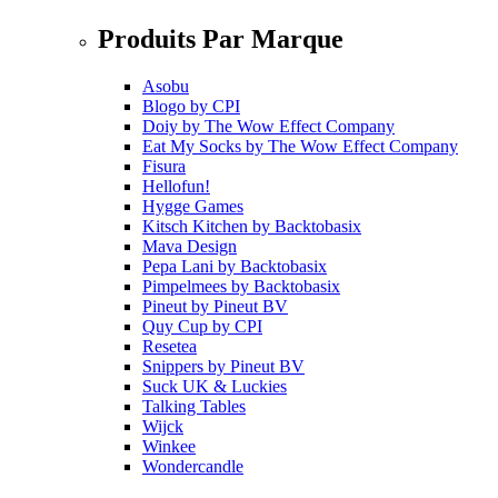
Produits Par Marque
Asobu
Blogo
by
CPI
Doiy
by
The Wow Effect Company
Eat My Socks
by
The Wow Effect Company
Fisura
Hellofun!
Hygge Games
Kitsch Kitchen
by
Backtobasix
Mava Design
Pepa Lani
by
Backtobasix
Pimpelmees
by
Backtobasix
Pineut
by
Pineut BV
Quy Cup
by
CPI
Resetea
Snippers
by
Pineut BV
Suck UK & Luckies
Talking Tables
Wijck
Winkee
Wondercandle