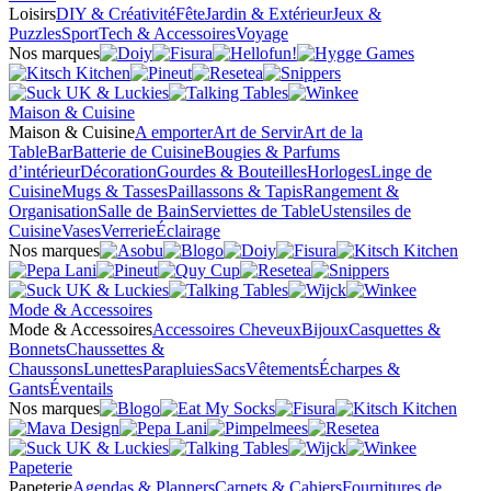
Loisirs
DIY & Créativité
Fête
Jardin & Extérieur
Jeux &
Puzzles
Sport
Tech & Accessoires
Voyage
Nos marques
Maison & Cuisine
Maison & Cuisine
A emporter
Art de Servir
Art de la
Table
Bar
Batterie de Cuisine
Bougies & Parfums
d’intérieur
Décoration
Gourdes & Bouteilles
Horloges
Linge de
Cuisine
Mugs & Tasses
Paillassons & Tapis
Rangement &
Organisation
Salle de Bain
Serviettes de Table
Ustensiles de
Cuisine
Vases
Verrerie
Éclairage
Nos marques
Mode & Accessoires
Mode & Accessoires
Accessoires Cheveux
Bijoux
Casquettes &
Bonnets
Chaussettes &
Chaussons
Lunettes
Parapluies
Sacs
Vêtements
Écharpes &
Gants
Éventails
Nos marques
Papeterie
Papeterie
Agendas & Planners
Carnets & Cahiers
Fournitures de