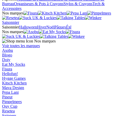
Bureau
Organiseurs & Pots à Crayons
Stylos & Crayons
Tech &
Accessoires
Nos marques
Saisonnier
Saisonnier
Halloween
Hiver
Noël
Pâques
Été
Nos marques
Nos marques
Voir toutes les marques
Asobu
Blogo
Doiy
Eat My Socks
Fisura
Hellofun!
Hygge Games
Kitsch Kitchen
Mava Design
Pepa Lani
Pineut
Pimpelmees
Quy Cup
Resetea
Snippers