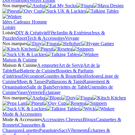
Dos
Veilleuses
Verres Enfant
Nos marques
Idées Cadeaux Homme
Loisirs
Loisirs
DIY & Créativité
Fête
Jardin & Extérieur
Jeux &
Puzzles
Sport
Tech & Accessoires
Voyage
Nos marques
Maison & Cuisine
Maison & Cuisine
A emporter
Art de Servir
Art de la
Table
Bar
Batterie de Cuisine
Bougies & Parfums
d’intérieur
Décoration
Gourdes & Bouteilles
Horloges
Linge de
Cuisine
Mugs & Tasses
Paillassons & Tapis
Rangement &
Organisation
Salle de Bain
Serviettes de Table
Ustensiles de
Cuisine
Vases
Verrerie
Éclairage
Nos marques
Mode & Accessoires
Mode & Accessoires
Accessoires Cheveux
Bijoux
Casquettes &
Bonnets
Chaussettes &
Chaussons
Lunettes
Parapluies
Sacs
Vêtements
Écharpes &