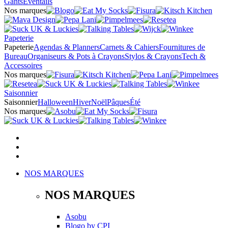
Gants
Éventails
Nos marques
Papeterie
Papeterie
Agendas & Planners
Carnets & Cahiers
Fournitures de
Bureau
Organiseurs & Pots à Crayons
Stylos & Crayons
Tech &
Accessoires
Nos marques
Saisonnier
Saisonnier
Halloween
Hiver
Noël
Pâques
Été
Nos marques
NOS MARQUES
NOS MARQUES
Asobu
Blogo
by
CPI