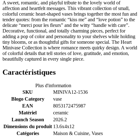
A sweet, romantic, and playful tribute to the lovely world of
affection and heartfelt messages. This vibrant collection of small,
colorful ceramic heart-shaped vases brings together the most fun and
tender quotes: from the romantic “kiss me” and “love potion” to the
delicate “merci pour les ﬂeurs” and the witty “handle with care”.
Decorative, functional, and totally charming pieces, perfect for
adding a pop of color and personality to your shelves while holding
tiny blooms, or as thoughtful gifts for someone special. The Heart
Minivase Collection is where romance meets quirky design. A world
of colorful details that tell stories of love, gratitude, and emotion,
beautifully captured in every single piece.
Caractéristiques
Plus d'information
SKU
MINIVA12-1536
Blogo Category
vase
EAN
8053172475987
Matériel
ceramic
Launch Season
2026.2
Dimensions du produit
13.6x4x12
Catégories
Maison & Cuisine, Vases