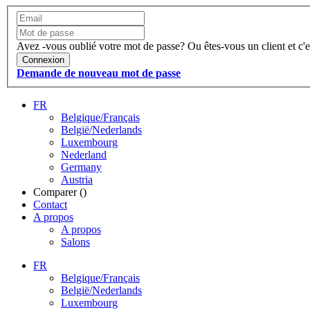
Avez -vous oublié votre mot de passe?
Ou êtes-vous un client et c'e
Connexion
Demande de nouveau mot de passe
FR
Belgique/Français
België/Nederlands
Luxembourg
Nederland
Germany
Austria
Comparer (
)
Contact
A propos
A propos
Salons
FR
Belgique/Français
België/Nederlands
Luxembourg