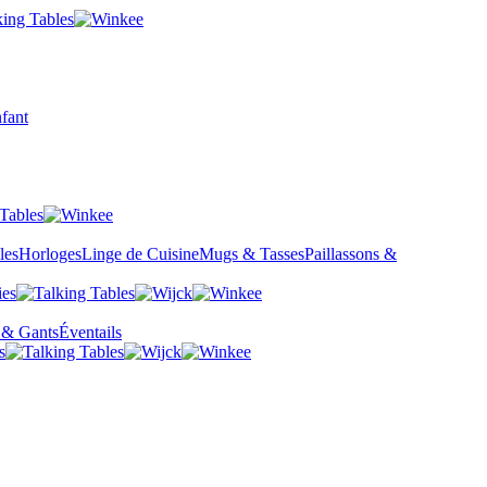
fant
les
Horloges
Linge de Cuisine
Mugs & Tasses
Paillassons &
 & Gants
Éventails