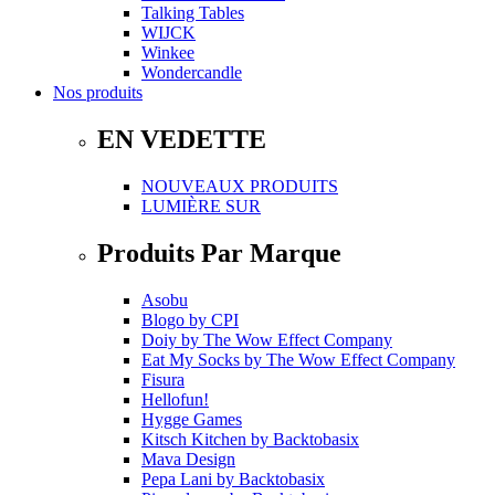
Talking Tables
WIJCK
Winkee
Wondercandle
Nos produits
EN VEDETTE
NOUVEAUX PRODUITS
LUMIÈRE SUR
Produits Par Marque
Asobu
Blogo
by
CPI
Doiy
by
The Wow Effect Company
Eat My Socks
by
The Wow Effect Company
Fisura
Hellofun!
Hygge Games
Kitsch Kitchen
by
Backtobasix
Mava Design
Pepa Lani
by
Backtobasix