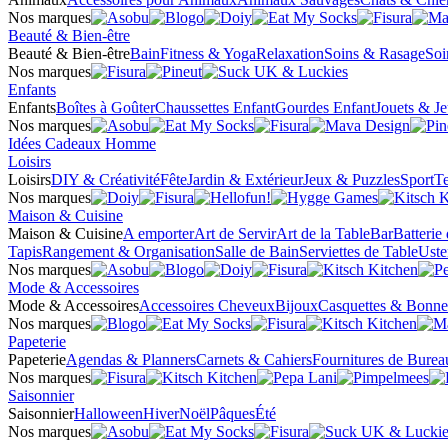
Nos marques
Beauté & Bien-être
Beauté & Bien-être
Bain
Fitness & Yoga
Relaxation
Soins & Rasage
Soi
Nos marques
Enfants
Enfants
Boîtes à Goûter
Chaussettes Enfant
Gourdes Enfant
Jouets & J
Nos marques
Idées Cadeaux Homme
Loisirs
Loisirs
DIY & Créativité
Fête
Jardin & Extérieur
Jeux & Puzzles
Sport
Te
Nos marques
Maison & Cuisine
Maison & Cuisine
A emporter
Art de Servir
Art de la Table
Bar
Batterie
Tapis
Rangement & Organisation
Salle de Bain
Serviettes de Table
Uste
Nos marques
Mode & Accessoires
Mode & Accessoires
Accessoires Cheveux
Bijoux
Casquettes & Bonne
Nos marques
Papeterie
Papeterie
Agendas & Planners
Carnets & Cahiers
Fournitures de Burea
Nos marques
Saisonnier
Saisonnier
Halloween
Hiver
Noël
Pâques
Été
Nos marques