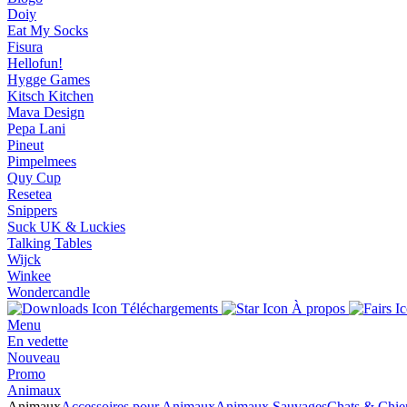
Doiy
Eat My Socks
Fisura
Hellofun!
Hygge Games
Kitsch Kitchen
Mava Design
Pepa Lani
Pineut
Pimpelmees
Quy Cup
Resetea
Snippers
Suck UK & Luckies
Talking Tables
Wijck
Winkee
Wondercandle
Téléchargements
À propos
Menu
En vedette
Nouveau
Promo
Animaux
Animaux
Accessoires pour Animaux
Animaux Sauvages
Chats & Chie