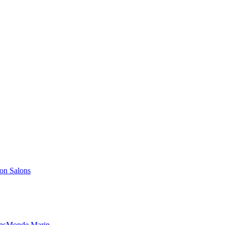
Salons
ns
Monde Marin