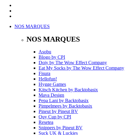
NOS MARQUES
NOS MARQUES
Asobu
Blogo
by
CPI
Doiy
by
The Wow Effect Company
Eat My Socks
by
The Wow Effect Company
Fisura
Hellofun!
Hygge Games
Kitsch Kitchen
by
Backtobasix
Mava Design
Pepa Lani
by
Backtobasix
Pimpelmees
by
Backtobasix
Pineut
by
Pineut BV
Quy Cup
by
CPI
Resetea
Snippers
by
Pineut BV
Suck UK & Luckies