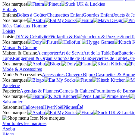
Nos marques
Enfants
Enfants
Boîtes à Goûter
Chaussettes Enfant
Gourdes Enfant
Jouets & J
Nos marques
Idées Cadeaux Homme
Loisirs
Loisirs
DIY & Créativité
Fête
Jardin & Extérieur
Jeux & Puzzles
Sport
Te
Nos marques
Maison & Cuisine
Maison & Cuisine
A emporter
Art de Servir
Art de la Table
Bar
Batterie
Tapis
Rangement & Organisation
Salle de Bain
Serviettes de Table
Uste
Nos marques
Mode & Accessoires
Mode & Accessoires
Accessoires Cheveux
Bijoux
Casquettes & Bonne
Nos marques
Papeterie
Papeterie
Agendas & Planners
Carnets & Cahiers
Fournitures de Burea
Nos marques
Saisonnier
Saisonnier
Halloween
Hiver
Noël
Pâques
Été
Nos marques
Nos marques
Voir toutes les marques
Asobu
Blogo