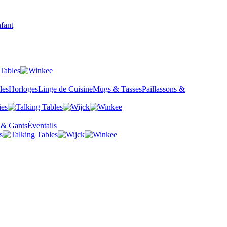
fant
les
Horloges
Linge de Cuisine
Mugs & Tasses
Paillassons &
 & Gants
Éventails