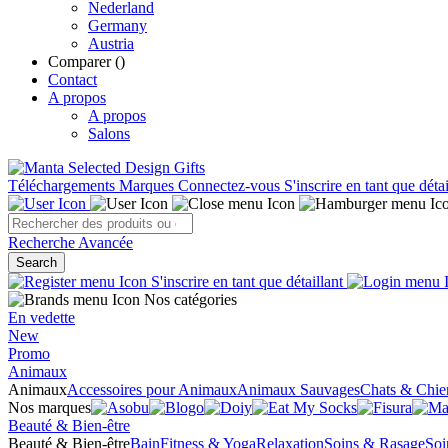
Nederland
Germany
Austria
Comparer (
)
Contact
A propos
A propos
Salons
Téléchargements
Marques
Connectez-vous
S'inscrire en tant que détai
Recherche Avancée
Search
S'inscrire en tant que détaillant
Nos catégories
En vedette
New
Promo
Animaux
Animaux
Accessoires pour Animaux
Animaux Sauvages
Chats & Chie
Nos marques
Beauté & Bien-être
Beauté & Bien-être
Bain
Fitness & Yoga
Relaxation
Soins & Rasage
Soi