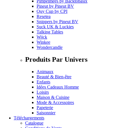
Pimpelmees
by
Backtobasix
Pineut
by
Pineut BV
Quy Cup
by
CPI
Resetea
Snippers
by
Pineut BV
Suck UK & Luckies
Talking Tables
Wijck
Winkee
Wondercandle
Produits Par Univers
Animaux
Beauté & Bien-être
Enfants
Idées Cadeaux Homme
Loisirs
Maison & Cuisine
Mode & Accessoires
Papeterie
Saisonnier
Téléchargements
Catalogue