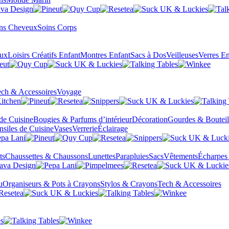
ns Cheveux
Soins Corps
eux
Loisirs Créatifs Enfant
Montres Enfant
Sacs à Dos
Veilleuses
Verres En
ch & Accessoires
Voyage
 de Cuisine
Bougies & Parfums d’intérieur
Décoration
Gourdes & Bouteil
nsiles de Cuisine
Vases
Verrerie
Éclairage
ts
Chaussettes & Chaussons
Lunettes
Parapluies
Sacs
Vêtements
Écharpes
u
Organiseurs & Pots à Crayons
Stylos & Crayons
Tech & Accessoires