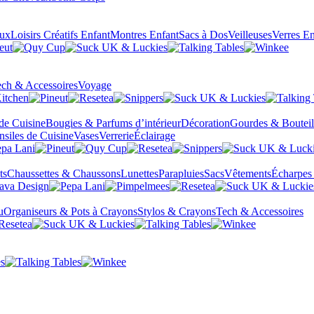
eux
Loisirs Créatifs Enfant
Montres Enfant
Sacs à Dos
Veilleuses
Verres En
ch & Accessoires
Voyage
 de Cuisine
Bougies & Parfums d’intérieur
Décoration
Gourdes & Bouteil
nsiles de Cuisine
Vases
Verrerie
Éclairage
ts
Chaussettes & Chaussons
Lunettes
Parapluies
Sacs
Vêtements
Écharpes
u
Organiseurs & Pots à Crayons
Stylos & Crayons
Tech & Accessoires