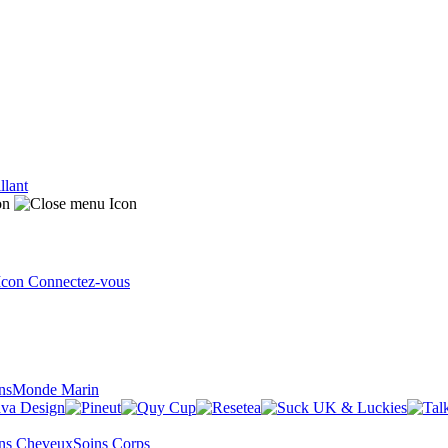
llant
Connectez-vous
ns
Monde Marin
ns Cheveux
Soins Corps