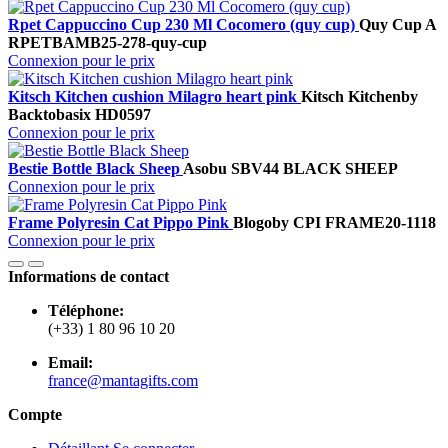
Rpet Cappuccino Cup 230 Ml Cocomero (quy cup)
Quy Cup A
RPETBAMB25-278-quy-cup
Connexion pour le prix
Kitsch Kitchen cushion Milagro heart pink
Kitsch Kitchen
by
Backtobasix
HD0597
Connexion pour le prix
Bestie Bottle Black Sheep
Asobu
SBV44 BLACK SHEEP
Connexion pour le prix
Frame Polyresin Cat Pippo Pink
Blogo
by CPI
FRAME20-1118
Connexion pour le prix
Informations de contact
Téléphone:
(+33) 1 80 96 10 20
Email:
france@mantagifts.com
Compte