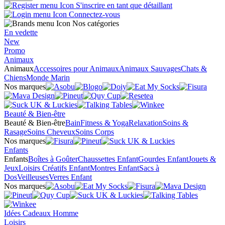
S'inscrire en tant que détaillant
Connectez-vous
Nos catégories
En vedette
New
Promo
Animaux
Animaux
Accessoires pour Animaux
Animaux Sauvages
Chats &
Chiens
Monde Marin
Nos marques
Beauté & Bien-être
Beauté & Bien-être
Bain
Fitness & Yoga
Relaxation
Soins &
Rasage
Soins Cheveux
Soins Corps
Nos marques
Enfants
Enfants
Boîtes à Goûter
Chaussettes Enfant
Gourdes Enfant
Jouets &
Jeux
Loisirs Créatifs Enfant
Montres Enfant
Sacs à
Dos
Veilleuses
Verres Enfant
Nos marques
Idées Cadeaux Homme
Loisirs