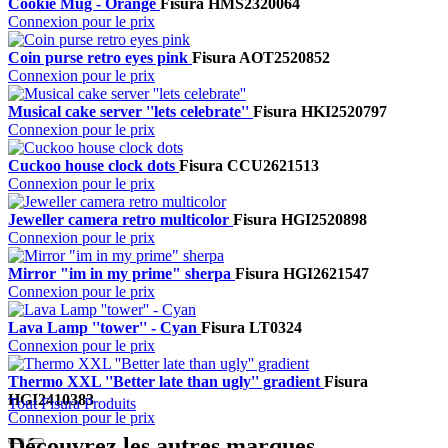
Cookie Mug - Orange
Fisura
HMS2320064
Connexion pour le prix
Coin purse retro eyes pink
Fisura
AOT2520852
Connexion pour le prix
Musical cake server ''lets celebrate''
Fisura
HKI2520797
Connexion pour le prix
Cuckoo house clock dots
Fisura
CCU2621513
Connexion pour le prix
Jeweller camera retro multicolor
Fisura
HGI2520898
Connexion pour le prix
Mirror "im in my prime" sherpa
Fisura
HGI2621547
Connexion pour le prix
Lava Lamp ''tower'' - Cyan
Fisura
LT0324
Connexion pour le prix
Thermo XXL ''Better late than ugly'' gradient
Fisura
HGI2410383
Tout Fisura Produits
Connexion pour le prix
Découvrez les autres marques