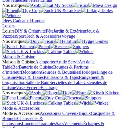
Dos
Veilleuses
Verres Enfant
Nos marques
Idées Cadeaux Homme
Loisirs
Loisirs
DIY & Créativité
Fête
Jardin & Extérieur
Jeux &
Puzzles
Sport
Tech & Accessoires
Voyage
Nos marques
Maison & Cuisine
Maison & Cuisine
A emporter
Art de Servir
Art de la
Table
Bar
Batterie de Cuisine
Bougies & Parfums
d’intérieur
Décoration
Gourdes & Bouteilles
Horloges
Linge de
Cuisine
Mugs & Tasses
Paillassons & Tapis
Rangement &
Organisation
Salle de Bain
Serviettes de Table
Ustensiles de
Cuisine
Vases
Verrerie
Éclairage
Nos marques
Mode & Accessoires
Mode & Accessoires
Accessoires Cheveux
Bijoux
Casquettes &
Bonnets
Chaussettes &
Chaussons
Lunettes
Parapluies
Sacs
Vêtements
Écharpes &