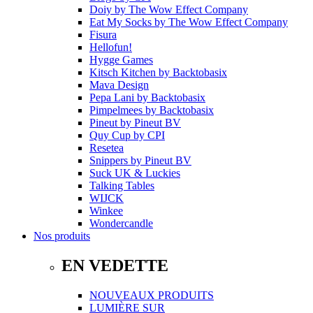
Doiy
by
The Wow Effect Company
Eat My Socks
by
The Wow Effect Company
Fisura
Hellofun!
Hygge Games
Kitsch Kitchen
by
Backtobasix
Mava Design
Pepa Lani
by
Backtobasix
Pimpelmees
by
Backtobasix
Pineut
by
Pineut BV
Quy Cup
by
CPI
Resetea
Snippers
by
Pineut BV
Suck UK & Luckies
Talking Tables
WIJCK
Winkee
Wondercandle
Nos produits
EN VEDETTE
NOUVEAUX PRODUITS
LUMIÈRE SUR