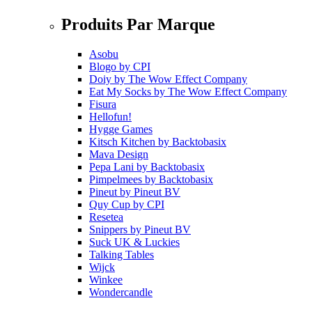
Produits Par Marque
Asobu
Blogo
by
CPI
Doiy
by
The Wow Effect Company
Eat My Socks
by
The Wow Effect Company
Fisura
Hellofun!
Hygge Games
Kitsch Kitchen
by
Backtobasix
Mava Design
Pepa Lani
by
Backtobasix
Pimpelmees
by
Backtobasix
Pineut
by
Pineut BV
Quy Cup
by
CPI
Resetea
Snippers
by
Pineut BV
Suck UK & Luckies
Talking Tables
Wijck
Winkee
Wondercandle