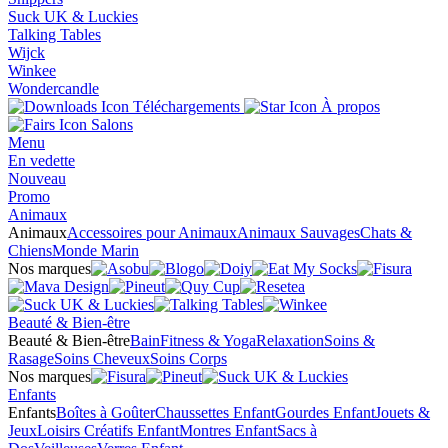
Suck UK & Luckies
Talking Tables
Wijck
Winkee
Wondercandle
Téléchargements
À propos
Salons
Menu
En vedette
Nouveau
Promo
Animaux
Animaux
Accessoires pour Animaux
Animaux Sauvages
Chats &
Chiens
Monde Marin
Nos marques
Beauté & Bien-être
Beauté & Bien-être
Bain
Fitness & Yoga
Relaxation
Soins &
Rasage
Soins Cheveux
Soins Corps
Nos marques
Enfants
Enfants
Boîtes à Goûter
Chaussettes Enfant
Gourdes Enfant
Jouets &
Jeux
Loisirs Créatifs Enfant
Montres Enfant
Sacs à