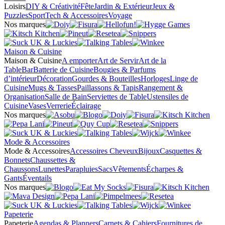
Loisirs
DIY & Créativité
Fête
Jardin & Extérieur
Jeux &
Puzzles
Sport
Tech & Accessoires
Voyage
Nos marques
Maison & Cuisine
Maison & Cuisine
A emporter
Art de Servir
Art de la
Table
Bar
Batterie de Cuisine
Bougies & Parfums
d’intérieur
Décoration
Gourdes & Bouteilles
Horloges
Linge de
Cuisine
Mugs & Tasses
Paillassons & Tapis
Rangement &
Organisation
Salle de Bain
Serviettes de Table
Ustensiles de
Cuisine
Vases
Verrerie
Éclairage
Nos marques
Mode & Accessoires
Mode & Accessoires
Accessoires Cheveux
Bijoux
Casquettes &
Bonnets
Chaussettes &
Chaussons
Lunettes
Parapluies
Sacs
Vêtements
Écharpes &
Gants
Éventails
Nos marques
Papeterie
Papeterie
Agendas & Planners
Carnets & Cahiers
Fournitures de