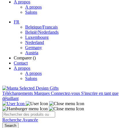
A propos
A propos
Salons
FR
Belgique/Français
België/Nederlands
Luxembourg
Nederland
Germany
Austria
Comparer (
)
Contact
A propos
A propos
Salons
Téléchargements
Marques
Connectez-vous
S'inscrire en tant que
détaillant
Recherche Avancée
Search