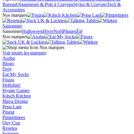
Bureau
Organiseurs & Pots à Crayons
Stylos & Crayons
Tech &
Accessoires
Nos marques
Saisonnier
Saisonnier
Halloween
Hiver
Noël
Pâques
Été
Nos marques
Nos marques
Voir toutes les marques
Asobu
Blogo
Doiy
Eat My Socks
Fisura
Hellofun!
Hygge Games
Kitsch Kitchen
Mava Design
Pepa Lani
Pineut
Pimpelmees
Quy Cup
Resetea
Snippers