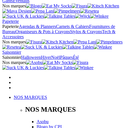
Gants
Éventails
Nos marques
Papeterie
Papeterie
Agendas & Planners
Carnets & Cahiers
Fournitures de
Bureau
Organiseurs & Pots à Crayons
Stylos & Crayons
Tech &
Accessoires
Nos marques
Saisonnier
Saisonnier
Halloween
Hiver
Noël
Pâques
Été
Nos marques
NOS MARQUES
NOS MARQUES
Asobu
Blogo
by
CPI