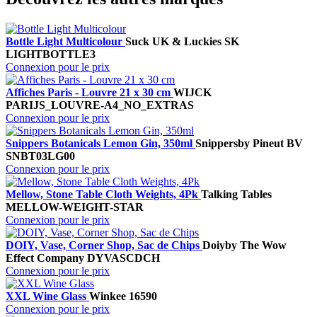
Bottle Light Multicolour
Suck UK & Luckies
SK
LIGHTBOTTLE3
Connexion pour le prix
Affiches Paris - Louvre 21 x 30 cm
WIJCK
PARIJS_LOUVRE-A4_NO_EXTRAS
Connexion pour le prix
Snippers Botanicals Lemon Gin, 350ml
Snippers
by Pineut BV
SNBT03LG00
Connexion pour le prix
Mellow, Stone Table Cloth Weights, 4Pk
Talking Tables
MELLOW-WEIGHT-STAR
Connexion pour le prix
DOIY, Vase, Corner Shop, Sac de Chips
Doiy
by The Wow
Effect Company
DYVASCDCH
Connexion pour le prix
XXL Wine Glass
Winkee
16590
Connexion pour le prix