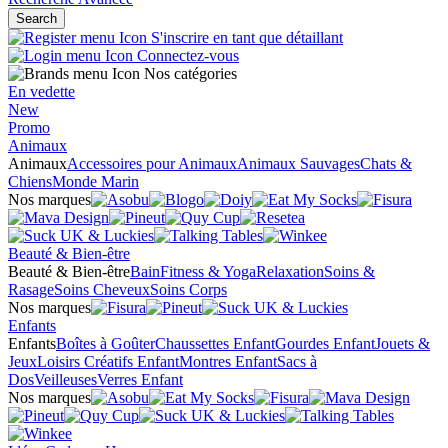
Search
S'inscrire en tant que détaillant
Connectez-vous
Nos catégories
En vedette
New
Promo
Animaux
Animaux
Accessoires pour Animaux
Animaux Sauvages
Chats &
Chiens
Monde Marin
Nos marques
Beauté & Bien-être
Beauté & Bien-être
Bain
Fitness & Yoga
Relaxation
Soins &
Rasage
Soins Cheveux
Soins Corps
Nos marques
Enfants
Enfants
Boîtes à Goûter
Chaussettes Enfant
Gourdes Enfant
Jouets &
Jeux
Loisirs Créatifs Enfant
Montres Enfant
Sacs à
Dos
Veilleuses
Verres Enfant
Nos marques