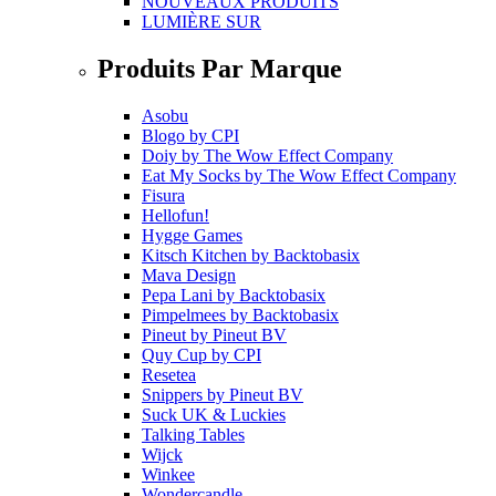
NOUVEAUX PRODUITS
LUMIÈRE SUR
Produits Par Marque
Asobu
Blogo
by
CPI
Doiy
by
The Wow Effect Company
Eat My Socks
by
The Wow Effect Company
Fisura
Hellofun!
Hygge Games
Kitsch Kitchen
by
Backtobasix
Mava Design
Pepa Lani
by
Backtobasix
Pimpelmees
by
Backtobasix
Pineut
by
Pineut BV
Quy Cup
by
CPI
Resetea
Snippers
by
Pineut BV
Suck UK & Luckies
Talking Tables
Wijck
Winkee
Wondercandle