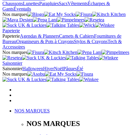
Chaussons
Lunettes
Parapluies
Sacs
Vêtements
Écharpes &
Gants
Éventails
Nos marques
Papeterie
Papeterie
Agendas & Planners
Carnets & Cahiers
Fournitures de
Bureau
Organiseurs & Pots à Crayons
Stylos & Crayons
Tech &
Accessoires
Nos marques
Saisonnier
Saisonnier
Halloween
Hiver
Noël
Pâques
Été
Nos marques
NOS MARQUES
NOS MARQUES