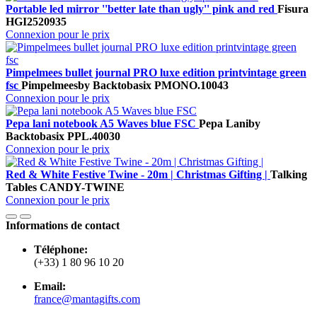
Portable led mirror ''better late than ugly'' pink and red
Fisura
HGI2520935
Connexion pour le prix
Pimpelmees bullet journal PRO luxe edition printvintage green
fsc
Pimpelmees
by Backtobasix
PMONO.10043
Connexion pour le prix
Pepa lani notebook A5 Waves blue FSC
Pepa Lani
by
Backtobasix
PPL.40030
Connexion pour le prix
Red & White Festive Twine - 20m | Christmas Gifting |
Talking
Tables
CANDY-TWINE
Connexion pour le prix
Informations de contact
Téléphone:
(+33) 1 80 96 10 20
Email:
france@mantagifts.com