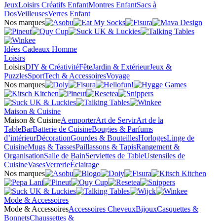
Jeux
Loisirs Créatifs Enfant
Montres Enfant
Sacs à
Dos
Veilleuses
Verres Enfant
Nos marques
Idées Cadeaux Homme
Loisirs
Loisirs
DIY & Créativité
Fête
Jardin & Extérieur
Jeux &
Puzzles
Sport
Tech & Accessoires
Voyage
Nos marques
Maison & Cuisine
Maison & Cuisine
A emporter
Art de Servir
Art de la
Table
Bar
Batterie de Cuisine
Bougies & Parfums
d’intérieur
Décoration
Gourdes & Bouteilles
Horloges
Linge de
Cuisine
Mugs & Tasses
Paillassons & Tapis
Rangement &
Organisation
Salle de Bain
Serviettes de Table
Ustensiles de
Cuisine
Vases
Verrerie
Éclairage
Nos marques
Mode & Accessoires
Mode & Accessoires
Accessoires Cheveux
Bijoux
Casquettes &
Bonnets
Chaussettes &