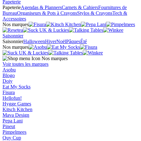
Papeterie
Papeterie
Agendas & Planners
Carnets & Cahiers
Fournitures de
Bureau
Organiseurs & Pots à Crayons
Stylos & Crayons
Tech &
Accessoires
Nos marques
Saisonnier
Saisonnier
Halloween
Hiver
Noël
Pâques
Été
Nos marques
Nos marques
Voir toutes les marques
Asobu
Blogo
Doiy
Eat My Socks
Fisura
Hellofun!
Hygge Games
Kitsch Kitchen
Mava Design
Pepa Lani
Pineut
Pimpelmees
Quy Cup