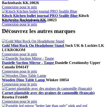
Backtobasix
KK.10026
Connexion pour le prix
Kitsch Kitchen bullet journal PRO Sealife Blue
Kitsch
Kitchen
by Backtobasix
KK.10023
Tout Kitsch Kitchen Produits
Connexion pour le prix
Découvrez les autres marques
Gold Mini Rock On Headphone Stand
Suck UK & Luckies
LK
LUKROKOM
Connexion pour le prix
Danielle Suction Mirror - Taupe
Danielle Creations
by Upper
Canada
D9414T
Connexion pour le prix
Wooden Dino Table Lamp
Winkee
18054
Connexion pour le prix
Carnet plantable avec des graines de camomille (français)
Resetea
Frst449
Connexion pour le prix