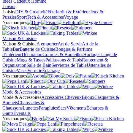
Idées Cadeaux Homme
Loisirs
Loisirs
DIY & Créativité
Fête
Jardin & Extérieur
Jeux &
Puzzles
Sport
Tech & Accessoires
Voyage
Nos marques
Maison & Cuisine
Maison & Cuisine
A emporter
Art de Servir
Art de la
Table
Bar
Batterie de Cuisine
Bougies & Parfums
d’intérieur
Décoration
Gourdes & Bouteilles
Horloges
Linge de
Cuisine
Mugs & Tasses
Paillassons & Tapis
Rangement &
Organisation
Salle de Bain
Serviettes de Table
Ustensiles de
Cuisine
Vases
Verrerie
Éclairage
Nos marques
Mode & Accessoires
Mode & Accessoires
Accessoires Cheveux
Bijoux
Casquettes &
Bonnets
Chaussettes &
Chaussons
Lunettes
Parapluies
Sacs
Vêtements
Écharpes &
Gants
Éventails
Nos marques