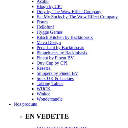
Asobu
Blogo
by
CPI
Doiy
by
The Wow Effect Company
Eat My Socks
by
The Wow Effect Company
Fisura
Hellofun!
Hygge Games
Kitsch Kitchen
by
Backtobasix
Mava Design
Pepa Lani
by
Backtobasix
Pimpelmees
by
Backtobasix
Pineut
by
Pineut BV
Quy Cup
by
CPI
Resetea
Snippers
by
Pineut BV
Suck UK & Luckies
Talking Tables
WIJCK
Winkee
Wondercandle
Nos produits
EN VEDETTE