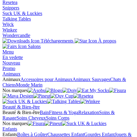
Resetea
Snippers
Suck UK & Luckies
Talking Tables
Wijck
Winkee
Wondercandle
Téléchargements
À propos
Salons
Menu
En vedette
Nouveau
Promo
Animaux
Animaux
Accessoires pour Animaux
Animaux Sauvages
Chats &
Chiens
Monde Marin
Nos marques
Beauté & Bien-être
Beauté & Bien-être
Bain
Fitness & Yoga
Relaxation
Soins &
Rasage
Soins Cheveux
Soins Corps
Nos marques
Enfants
Enfants
Boîtes à Goûter
Chaussettes Enfant
Gourdes Enfant
Jouets &