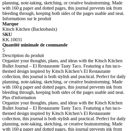
planning, note-taking, sketching, or creative brainstorming. Made
with 160 g paper and dotted pages, this journal prevents ink from
bleeding through, keeping both sides of the pages usable and neat.
Informations sur le produit
Marque
Kitsch Kitchen (Backtobasix)
SKU
KK.10031
Quantité minimale de commande
5
Description du produit
Organize your thoughts, plans, and ideas with the Kitsch Kitchen
Bullet Journal – El Restaurante Tasty Taco. Featuring a fun taco-
themed design inspired by Kitsch Kitchen’s El Restaurante
collection, this journal is both stylish and practical. Perfect for daily
planning, note-taking, sketching, or creative brainstorming. Made
with 160 g paper and dotted pages, this journal prevents ink from
bleeding through, keeping both sides of the pages usable and neat.
Plus d'information
Organize your thoughts, plans, and ideas with the Kitsch Kitchen
Bullet Journal – El Restaurante Tasty Taco. Featuring a fun taco-
themed design inspired by Kitsch Kitchen’s El Restaurante
collection, this journal is both stylish and practical. Perfect for daily
planning, note-taking, sketching, or creative brainstorming. Made
with 160 g paper and dotted pages, this journal prevents ink from