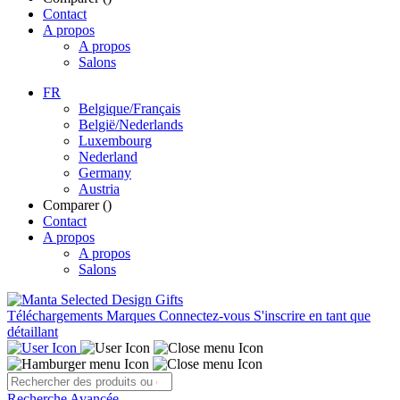
Contact
A propos
A propos
Salons
FR
Belgique/Français
België/Nederlands
Luxembourg
Nederland
Germany
Austria
Comparer (
)
Contact
A propos
A propos
Salons
Téléchargements
Marques
Connectez-vous
S'inscrire en tant que
détaillant
Recherche Avancée